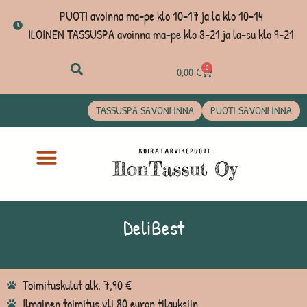
PUOTI avoinna ma-pe klo 10-17 ja la klo 10-14
ILOINEN TASSUSPA avoinna ma-pe klo 8-21 ja la-su klo 9-21
0
0,00
€
TASSUSPA SAVONLINNA
PUOTI SAVONLINNA
DeliBest
Toimituskulut alk. 7,90 €
Ilmainen toimitus yli 80 euron tilauksiin