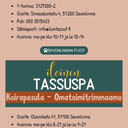
Y-tunnus: 3129300-2
Osoite: Simasalonkatu 4, 57200 Savonlinna
Puh:
050 3515433
Sähköposti: info@ilontassut.fi
Avoinna: ma-pe klo 10-17 ja la 10-14
SAVONLINNAN PUOTI
Osoite: Olavinkatu 41, 57100 Savonlinna
Avoinna: ma-pe klo 8-21 ja la-su 9-21