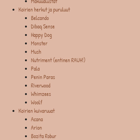
Makuualustat
Koirien herkut ja puruluut
Belcando
Dibaq Sense
Happy Dog
Monster
Mush
Nutriment (entinen RAUH!)
Pala
Penin Paras
Riverwood
Whimzees
Woolf
Koirien kuivaruuat
Acana
Arion
Bozita Robur