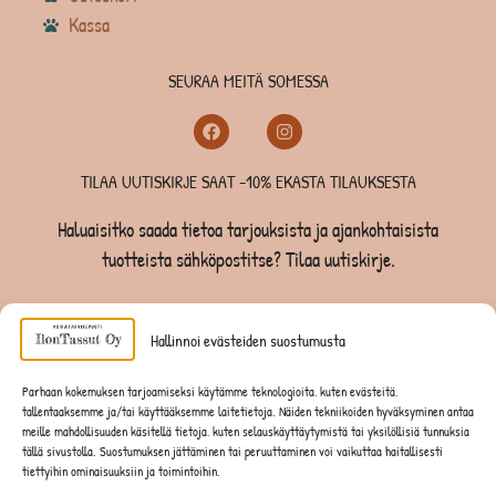
Kassa
SEURAA MEITÄ SOMESSA
TILAA UUTISKIRJE SAAT -10% EKASTA TILAUKSESTA
Haluaisitko saada tietoa tarjouksista ja ajankohtaisista
tuotteista sähköpostitse? Tilaa uutiskirje.
TILAA UUTISKIRJE -SAAT -10% EKASTA TILAUKSESTA
Hallinnoi evästeiden suostumusta
KOIRILLE
Parhaan kokemuksen tarjoamiseksi käytämme teknologioita, kuten evästeitä,
tallentaaksemme ja/tai käyttääksemme laitetietoja. Näiden tekniikoiden hyväksyminen antaa
KISSOILLE
meille mahdollisuuden käsitellä tietoja, kuten selauskäyttäytymistä tai yksilöllisiä tunnuksia
tällä sivustolla. Suostumuksen jättäminen tai peruuttaminen voi vaikuttaa haitallisesti
tiettyihin ominaisuuksiin ja toimintoihin.
JYRSIJÖILLE