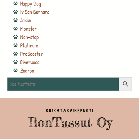
Happy Dog
Iv San Bernard
Jakke
Monster
Non-stop
Platinum
ProBooster
Riverwood
Zaaron