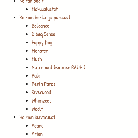
Koiran pedit
Makuualustat
Koirien herkut ja puruluut
Belcando
Dibaq Sense
Happy Dog
Monster
Mush
Nutriment (entinen RAUH!)
Pala
Penin Paras
Riverwood
Whimzees
Woolf
Koirien kuivaruuat
Acana
Arion