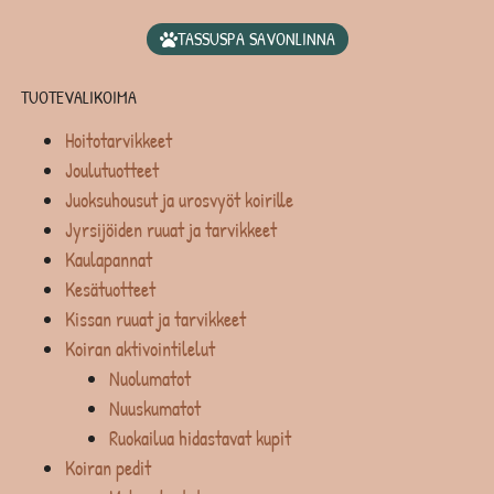
TASSUSPA SAVONLINNA
TUOTEVALIKOIMA
Hoitotarvikkeet
Joulutuotteet
Juoksuhousut ja urosvyöt koirille
Jyrsijöiden ruuat ja tarvikkeet
Kaulapannat
Kesätuotteet
Kissan ruuat ja tarvikkeet
Koiran aktivointilelut
Nuolumatot
Nuuskumatot
Ruokailua hidastavat kupit
Koiran pedit