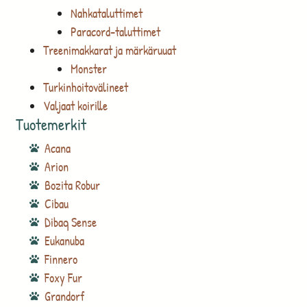
Nahkataluttimet
Paracord-taluttimet
Treenimakkarat ja märkäruuat
Monster
Turkinhoitovälineet
Valjaat koirille
Tuotemerkit
Acana
Arion
Bozita Robur
Cibau
Dibaq Sense
Eukanuba
Finnero
Foxy Fur
Grandorf