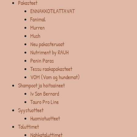
Pakasteet
ENNAKKOTILATTAVAT
Fanimal
Murren
Mush
Neu pakasteruoat
Nutriment by RAUH
Penin Paras
Tessu raakapakasteet
VOM (Vom og hundemat)
Shampoot ja hoitoaineet
Iv San Bernard
Tauro Pro Line
Syystuotteet
Huomiotuotteet
Taluttimet
Nahkataluttimet