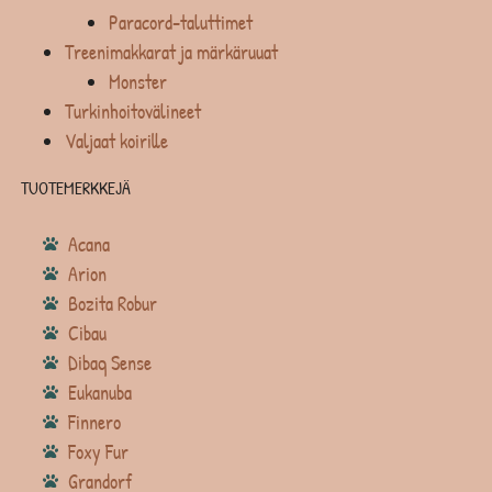
Paracord-taluttimet
Treenimakkarat ja märkäruuat
Monster
Turkinhoitovälineet
Valjaat koirille
TUOTEMERKKEJÄ
Acana
Arion
Bozita Robur
Cibau
Dibaq Sense
Eukanuba
Finnero
Foxy Fur
Grandorf