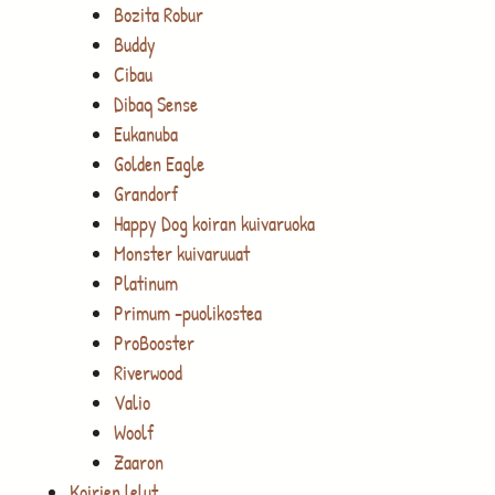
Bozita Robur
Buddy
Cibau
Dibaq Sense
Eukanuba
Golden Eagle
Grandorf
Happy Dog koiran kuivaruoka
Monster kuivaruuat
Platinum
Primum -puolikostea
ProBooster
Riverwood
Valio
Woolf
Zaaron
Koirien lelut