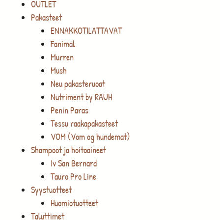
OUTLET
Pakasteet
ENNAKKOTILATTAVAT
Fanimal
Murren
Mush
Neu pakasteruoat
Nutriment by RAUH
Penin Paras
Tessu raakapakasteet
VOM (Vom og hundemat)
Shampoot ja hoitoaineet
Iv San Bernard
Tauro Pro Line
Syystuotteet
Huomiotuotteet
Taluttimet