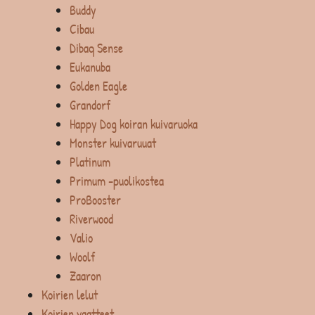
Buddy
Cibau
Dibaq Sense
Eukanuba
Golden Eagle
Grandorf
Happy Dog koiran kuivaruoka
Monster kuivaruuat
Platinum
Primum -puolikostea
ProBooster
Riverwood
Valio
Woolf
Zaaron
Koirien lelut
Koirien vaatteet