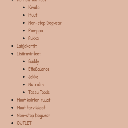
Kivalo
Muut
Non-stop Dogwear
Pomppa
Rukka
Lahjakortit
Lisäravinteet
Buddy
EffeBalance
Jakke
Nutrolin
Tassu Foods
Muut koirien ruuat
Muut tarvikkeet
Non-stop Dogwear
OUTLET