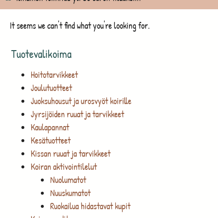
It seems we can't find what you're looking for.
Tuotevalikoima
Hoitotarvikkeet
Joulutuotteet
Juoksuhousut ja urosvyöt koirille
Jyrsijöiden ruuat ja tarvikkeet
Kaulapannat
Kesätuotteet
Kissan ruuat ja tarvikkeet
Koiran aktivointilelut
Nuolumatot
Nuuskumatot
Ruokailua hidastavat kupit