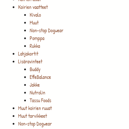
Koirien vaatteet
Kivalo
Muut
Non-stop Dogwear
Pomppa
Rukka
Lahjakortit
Lisäravinteet
Buddy
EffeBalance
Jakke
Nutrolin
Tassu Foods
Muut koirien ruuat
Muut tarvikkeet
Non-stop Dogwear