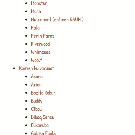
Monster
Mush
Nutriment (entinen RAUH!)
Pala
Penin Paras
Riverwood
Whimzees
Woolf
Koirien kuivaruuat
Acana
Arion
Bozita Robur
Buddy
Cibau
Dibaq Sense
Eukanuba
Golden Eagle