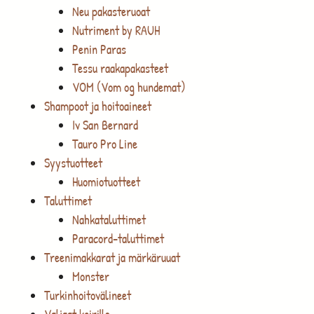
Neu pakasteruoat
Nutriment by RAUH
Penin Paras
Tessu raakapakasteet
VOM (Vom og hundemat)
Shampoot ja hoitoaineet
Iv San Bernard
Tauro Pro Line
Syystuotteet
Huomiotuotteet
Taluttimet
Nahkataluttimet
Paracord-taluttimet
Treenimakkarat ja märkäruuat
Monster
Turkinhoitovälineet