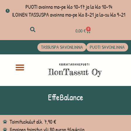
PUOTI avoinna ma-pe klo 10-17 ja la klo 10-14
ILOINEN TASSUSPA avoinna ma-pe klo 8-21 ja la-su klo 9-21
0
0,00
€
TASSUSPA SAVONLINNA
PUOTI SAVONLINNA
EffeBalance
Toimituskulut alk. 7,90 €
Ilmainen toimitus yli 80 euron tilauksiin