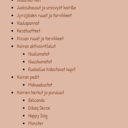
Juoksuhousut ja urosvyöt koirille
Jyrsijöiden ruuat ja tarvikkeet
Kaulapannat
Kesätuotteet
Kissan ruuat ja tarvikkeet
Koiran aktivointilelut
Nuolumatot
Nuuskumatot
Ruokailua hidastavat kupit
Koiran pedit
Makuualustat
Koirien herkut ja puruluut
Belcando
Dibaq Sense
Happy Dog
Monster