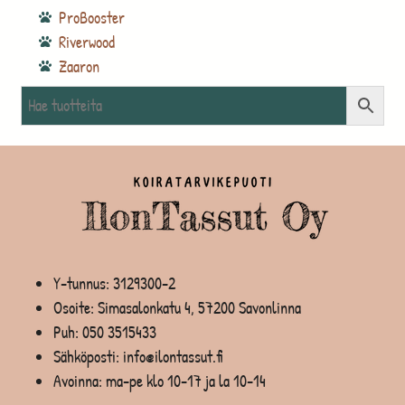
ProBooster
Riverwood
Zaaron
Y-tunnus: 3129300-2
Osoite: Simasalonkatu 4, 57200 Savonlinna
Puh:
050 3515433
Sähköposti: info@ilontassut.fi
Avoinna: ma-pe klo 10-17 ja la 10-14