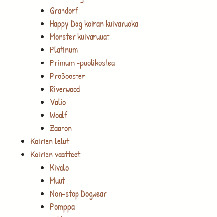
Grandorf
Happy Dog koiran kuivaruoka
Monster kuivaruuat
Platinum
Primum -puolikostea
ProBooster
Riverwood
Valio
Woolf
Zaaron
Koirien lelut
Koirien vaatteet
Kivalo
Muut
Non-stop Dogwear
Pomppa