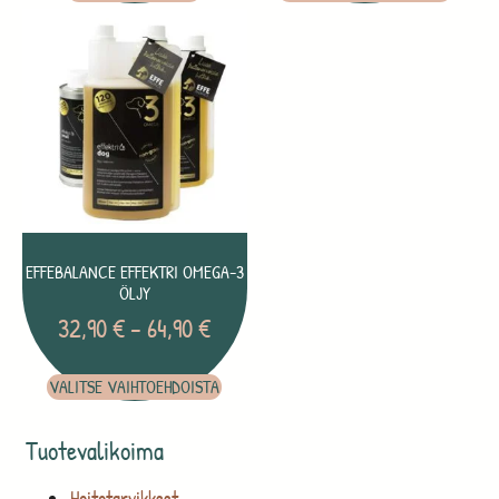
EFFEBALANCE EFFEKTRI OMEGA-3
ÖLJY
32,90
€
–
64,90
€
VALITSE VAIHTOEHDOISTA
Tuotevalikoima
Hoitotarvikkeet