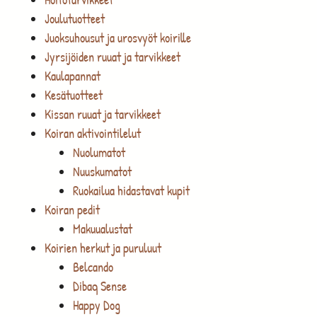
Joulutuotteet
Juoksuhousut ja urosvyöt koirille
Jyrsijöiden ruuat ja tarvikkeet
Kaulapannat
Kesätuotteet
Kissan ruuat ja tarvikkeet
Koiran aktivointilelut
Nuolumatot
Nuuskumatot
Ruokailua hidastavat kupit
Koiran pedit
Makuualustat
Koirien herkut ja puruluut
Belcando
Dibaq Sense
Happy Dog