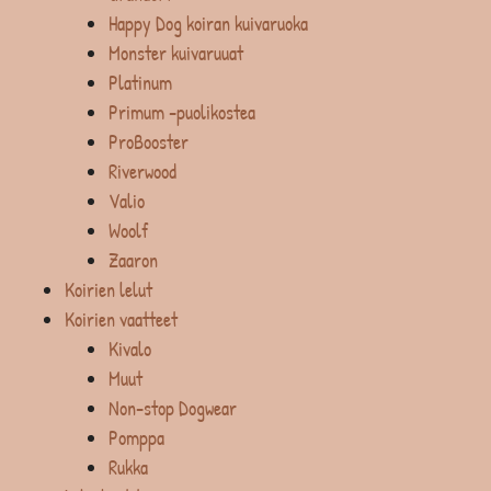
Happy Dog koiran kuivaruoka
Monster kuivaruuat
Platinum
Primum -puolikostea
ProBooster
Riverwood
Valio
Woolf
Zaaron
Koirien lelut
Koirien vaatteet
Kivalo
Muut
Non-stop Dogwear
Pomppa
Rukka