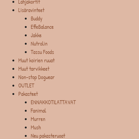
Lahjakortit
Lisäravinteet
Buddy
EffeBalance
Jakke
Nutrolin
Tassu Foods
Muut koirien ruuat
Muut tarvikkeet
Non-stop Dogwear
OUTLET
Pakasteet
ENNAKKOTILATTAVAT
Fanimal
Murren
Mush
Neu pakasteruoat