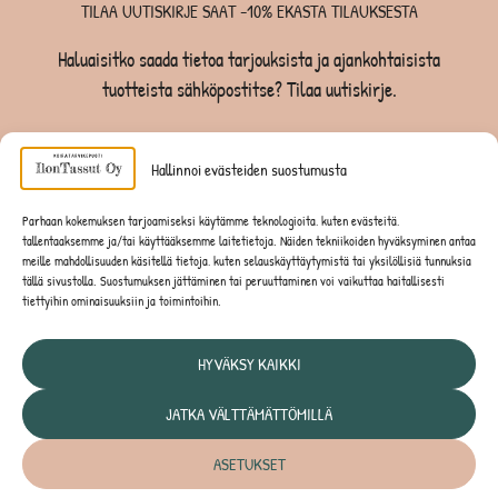
TILAA UUTISKIRJE SAAT -10% EKASTA TILAUKSESTA
Haluaisitko saada tietoa tarjouksista ja ajankohtaisista
tuotteista sähköpostitse? Tilaa uutiskirje.
TILAA UUTISKIRJE -SAAT -10% EKASTA TILAUKSESTA
Hallinnoi evästeiden suostumusta
KOIRILLE
Parhaan kokemuksen tarjoamiseksi käytämme teknologioita, kuten evästeitä,
tallentaaksemme ja/tai käyttääksemme laitetietoja. Näiden tekniikoiden hyväksyminen antaa
KISSOILLE
meille mahdollisuuden käsitellä tietoja, kuten selauskäyttäytymistä tai yksilöllisiä tunnuksia
tällä sivustolla. Suostumuksen jättäminen tai peruuttaminen voi vaikuttaa haitallisesti
tiettyihin ominaisuuksiin ja toimintoihin.
JYRSIJÖILLE
HYVÄKSY KAIKKI
JATKA VÄLTTÄMÄTTÖMILLÄ
Tietosuojaseloste
ASETUKSET