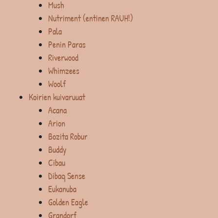
Mush
Nutriment (entinen RAUH!)
Pala
Penin Paras
Riverwood
Whimzees
Woolf
Koirien kuivaruuat
Acana
Arion
Bozita Robur
Buddy
Cibau
Dibaq Sense
Eukanuba
Golden Eagle
Grandorf