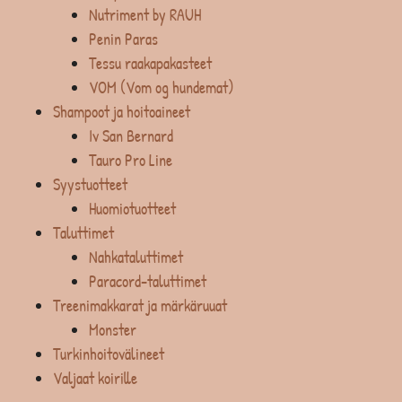
Nutriment by RAUH
Penin Paras
Tessu raakapakasteet
VOM (Vom og hundemat)
Shampoot ja hoitoaineet
Iv San Bernard
Tauro Pro Line
Syystuotteet
Huomiotuotteet
Taluttimet
Nahkataluttimet
Paracord-taluttimet
Treenimakkarat ja märkäruuat
Monster
Turkinhoitovälineet
Valjaat koirille