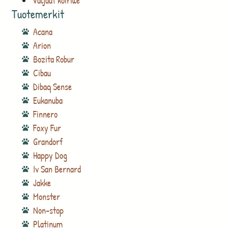
Valjaat koirille
Tuotemerkit
Acana
Arion
Bozita Robur
Cibau
Dibaq Sense
Eukanuba
Finnero
Foxy Fur
Grandorf
Happy Dog
Iv San Bernard
Jakke
Monster
Non-stop
Platinum