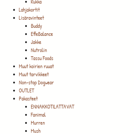
Rukka
Lahjakortit
Lisäravinteet
Buddy
EffeBalance
Jakke
Nutrolin
Tassu Foods
Muut koirien ruuat
Muut tarvikkeet
Non-stop Dogwear
OUTLET
Pakasteet
ENNAKKOTILATTAVAT
Fanimal
Murren
Mush