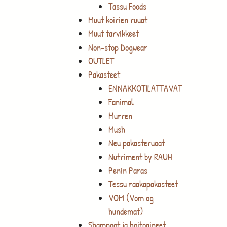
Tassu Foods
Muut koirien ruuat
Muut tarvikkeet
Non-stop Dogwear
OUTLET
Pakasteet
ENNAKKOTILATTAVAT
Fanimal
Murren
Mush
Neu pakasteruoat
Nutriment by RAUH
Penin Paras
Tessu raakapakasteet
VOM (Vom og
hundemat)
Shampoot ja hoitoaineet