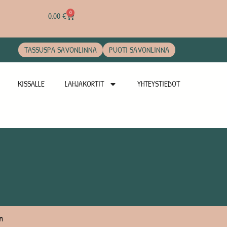
0
0,00
€
TASSUSPA SAVONLINNA
PUOTI SAVONLINNA
KISSALLE
LAHJAKORTIT
YHTEYSTIEDOT
n