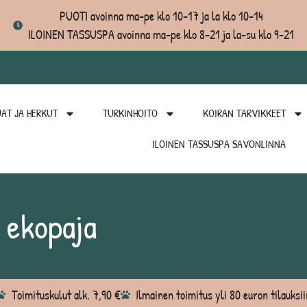
PUOTI avoinna ma-pe klo 10-17 ja la klo 10-14
ILOINEN TASSUSPA avoinna ma-pe klo 8-21 ja la-su klo 9-21
AT JA HERKUT
TURKINHOITO
KOIRAN TARVIKKEET
ILOINEN TASSUSPA SAVONLINNA
 ekopaja
Toimituskulut alk. 7,90 €
Ilmainen toimitus yli 80 euron tilauksii