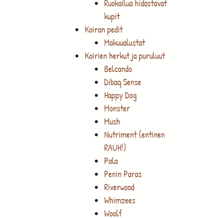
Ruokailua hidastavat
kupit
Koiran pedit
Makuualustat
Koirien herkut ja puruluut
Belcando
Dibaq Sense
Happy Dog
Monster
Mush
Nutriment (entinen
RAUH!)
Pala
Penin Paras
Riverwood
Whimzees
Woolf