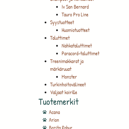
Iv San Bernard
Tauro Pro Line
Syystuotteet
Huomiotuotteet
Taluttimet
Nahkataluttimet
Paracord-taluttimet
Treenimakkarat ja
märkäruuat
Monster
Turkinhoitovälineet
Valjaat koirille
Tuotemerkit
Acana
Arion
Bozita Robur