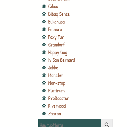
Cibau
Dibaq Sense
Eukanuba
Finnero
Foxy Fur
Grandorf
Happy Dog
Iv San Bernard
Jakke
Monster
Non-stop
Platinum
ProBooster
Riverwood
Zaaron