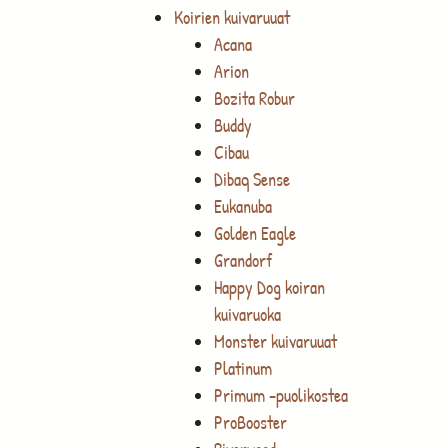
Koirien kuivaruuat
Acana
Arion
Bozita Robur
Buddy
Cibau
Dibaq Sense
Eukanuba
Golden Eagle
Grandorf
Happy Dog koiran
kuivaruoka
Monster kuivaruuat
Platinum
Primum -puolikostea
ProBooster