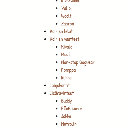
Riverwood
Valio
Woolf
Zaaron
Koirien lelut
Koirien vaatteet
Kivalo
Muut
Non-stop Dogwear
Pomppa
Rukka
Lahjakortit
Lisäravinteet
Buddy
EffeBalance
Jakke
Nutrolin