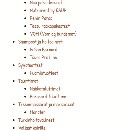
Neu pakasteruoat
Nutriment by RAUH
Penin Paras
Tessu raakapakasteet
VOM (Vom og hundemat)
Shampoot ja hoitoaineet
Iv San Bernard
Tauro Pro Line
Syystuotteet
Huomiotuotteet
Taluttimet
Nahkataluttimet
Paracord-taluttimet
Treenimakkarat ja märkäruuat
Monster
Turkinhoitovälineet
Valjaat koirille