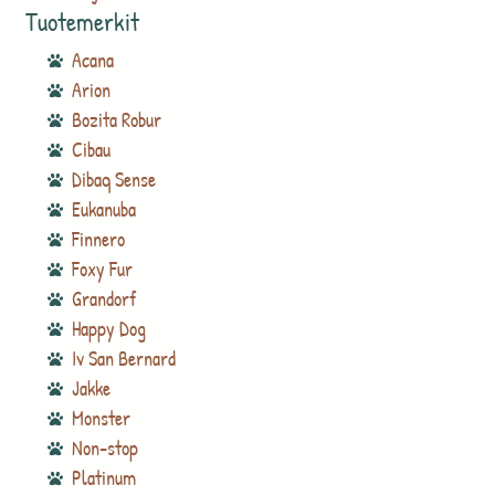
Tuotemerkit
Acana
Arion
Bozita Robur
Cibau
Dibaq Sense
Eukanuba
Finnero
Foxy Fur
Grandorf
Happy Dog
Iv San Bernard
Jakke
Monster
Non-stop
Platinum