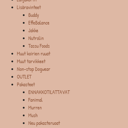
Lisäravinteet
Buddy
EffeBalance
Jakke
Nutrolin
Tassu Foods
Muut koirien ruuat
Muut tarvikkeet
Non-stop Dogwear
OUTLET
Pakasteet
ENNAKKOTILATTAVAT
Fanimal
Murren
Mush
Neu pakasteruoat