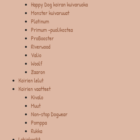
Happy Dog koiran kuivaruoka
Monster kuivaruuat
Platinum
Primum -puolikostea
ProBooster
Riverwood
Valio
Woolf
Zaaron
Koirien lelut
Koirien vaatteet
Kivalo
Muut
Non-stop Dogwear
Pomppa
Rukka
Lahjakortit