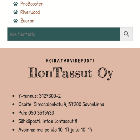
ProBooster
Riverwood
Zaaron
Y-tunnus: 3129300-2
Osoite: Simasalonkatu 4, 57200 Savonlinna
Puh:
050 3515433
Sähköposti: info@ilontassut.fi
Avoinna: ma-pe klo 10-17 ja la 10-14