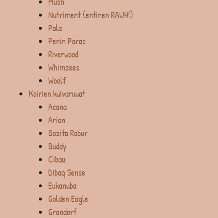
Mush
Nutriment (entinen RAUH!)
Pala
Penin Paras
Riverwood
Whimzees
Woolf
Koirien kuivaruuat
Acana
Arion
Bozita Robur
Buddy
Cibau
Dibaq Sense
Eukanuba
Golden Eagle
Grandorf