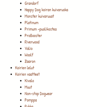
Grandorf
Happy Dog koiran kuivaruoka
Monster kuivaruuat
Platinum
Primum -puolikostea
ProBooster
Riverwood
Valio
Woolf
Zaaron
Koirien lelut
Koirien vaatteet
Kivalo
Muut
Non-stop Dogwear
Pomppa
Rukka