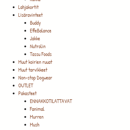
Lahjakortit
Lisäravinteet
Buddy
EffeBalance
Jakke
Nutrolin
Tassu Foods
Muut koirien ruuat
Muut tarvikkeet
Non-stop Dogwear
OUTLET
Pakasteet
ENNAKKOTILATTAVAT
Fanimal
Murren
Mush