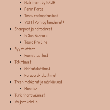
Nutriment by RAUH
Penin Paras
Tessu raakapakasteet
VOM (Vom og hundemat)
Shampoot ja hoitoaineet
Iv San Bernard
Tauro Pro Line
Syystuotteet
Huomiotuotteet
Taluttimet
Nahkataluttimet
Paracord-taluttimet
Treenimakkarat ja märkäruuat
Monster
Turkinhoitovälineet
Valjaat koirille