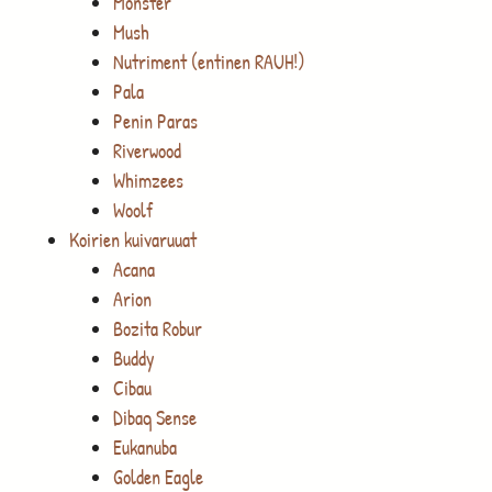
Monster
Mush
Nutriment (entinen RAUH!)
Pala
Penin Paras
Riverwood
Whimzees
Woolf
Koirien kuivaruuat
Acana
Arion
Bozita Robur
Buddy
Cibau
Dibaq Sense
Eukanuba
Golden Eagle