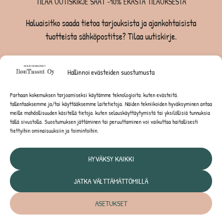
TILAA UUTISKIRJE SAAT -10% EKASTA TILAUKSESTA
Haluaisitko saada tietoa tarjouksista ja ajankohtaisista
tuotteista sähköpostitse? Tilaa uutiskirje.
TILAA UUTISKIRJE -SAAT -10% EKASTA TILAUKSESTA
Hallinnoi evästeiden suostumusta
KOIRILLE
Parhaan kokemuksen tarjoamiseksi käytämme teknologioita, kuten evästeitä,
tallentaaksemme ja/tai käyttääksemme laitetietoja. Näiden tekniikoiden hyväksyminen antaa
KISSOILLE
meille mahdollisuuden käsitellä tietoja, kuten selauskäyttäytymistä tai yksilöllisiä tunnuksia
tällä sivustolla. Suostumuksen jättäminen tai peruuttaminen voi vaikuttaa haitallisesti
tiettyihin ominaisuuksiin ja toimintoihin.
JYRSIJÖILLE
HYVÄKSY KAIKKI
JATKA VÄLTTÄMÄTTÖMILLÄ
Tietosuojaseloste
ASETUKSET
© IlonTassut Oy | Kaikki oikeudet pidätetään