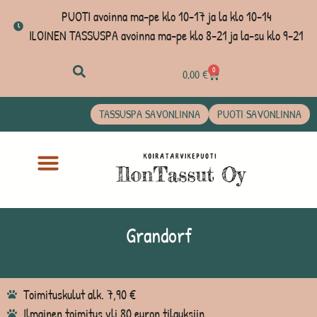
PUOTI avoinna ma-pe klo 10-17 ja la klo 10-14
ILOINEN TASSUSPA avoinna ma-pe klo 8-21 ja la-su klo 9-21
0
0,00
€
TASSUSPA SAVONLINNA
PUOTI SAVONLINNA
Grandorf
Toimituskulut alk. 7,90 €
Ilmainen toimitus yli 80 euron tilauksiin