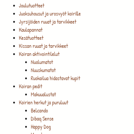
Joulutuotteet
Juoksuhousut ja urosvyöt koirille
Jyrsijöiden ruuat ja tarvikkeet
Kaulapannat
Kesätuotteet
Kissan ruuat ja tarvikkeet
Koiran aktivointilelut
Nuolumatot
Nuuskumatot
Ruokailua hidastavat kupit
Koiran pedit
Makuualustat
Koirien herkut ja puruluut
Belcando
Dibaq Sense
Happy Dog