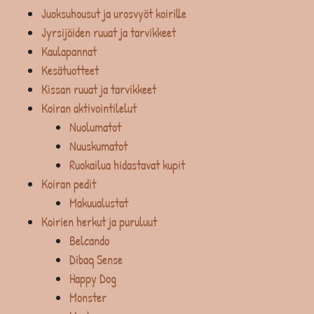
Juoksuhousut ja urosvyöt koirille
Jyrsijöiden ruuat ja tarvikkeet
Kaulapannat
Kesätuotteet
Kissan ruuat ja tarvikkeet
Koiran aktivointilelut
Nuolumatot
Nuuskumatot
Ruokailua hidastavat kupit
Koiran pedit
Makuualustat
Koirien herkut ja puruluut
Belcando
Dibaq Sense
Happy Dog
Monster