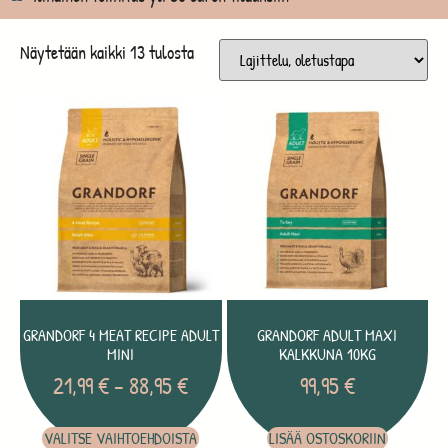
Näytetään kaikki 13 tulosta
GRANDORF 4 MEAT RECIPE ADULT
GRANDORF ADULT MAXI
MINI
KALKKUNA 10KG
21,99
€
–
88,95
€
99,95
€
VALITSE VAIHTOEHDOISTA
LISÄÄ OSTOSKORIIN