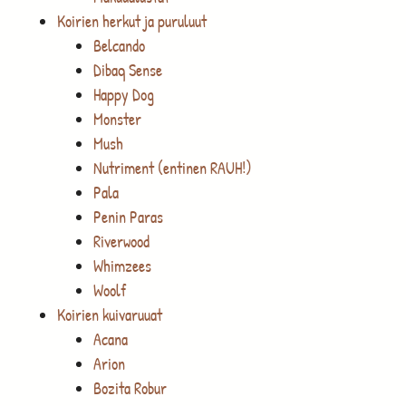
Koirien herkut ja puruluut
Belcando
Dibaq Sense
Happy Dog
Monster
Mush
Nutriment (entinen RAUH!)
Pala
Penin Paras
Riverwood
Whimzees
Woolf
Koirien kuivaruuat
Acana
Arion
Bozita Robur