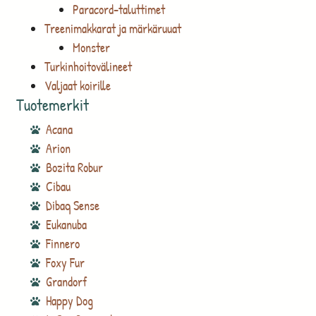
Paracord-taluttimet
Treenimakkarat ja märkäruuat
Monster
Turkinhoitovälineet
Valjaat koirille
Tuotemerkit
Acana
Arion
Bozita Robur
Cibau
Dibaq Sense
Eukanuba
Finnero
Foxy Fur
Grandorf
Happy Dog