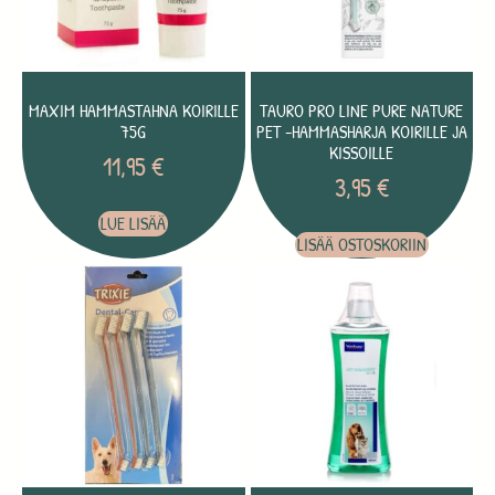
MAXIM HAMMASTAHNA KOIRILLE
TAURO PRO LINE PURE NATURE
75G
PET -HAMMASHARJA KOIRILLE JA
KISSOILLE
11,95
€
3,95
€
LUE LISÄÄ
LISÄÄ OSTOSKORIIN