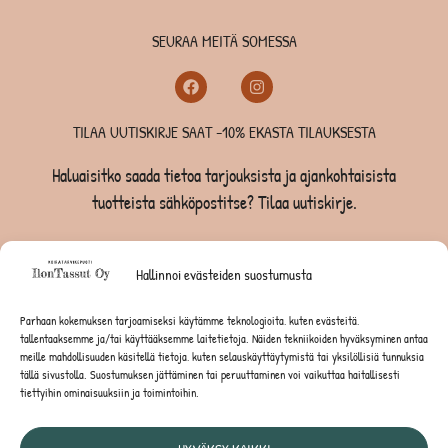
SEURAA MEITÄ SOMESSA
TILAA UUTISKIRJE SAAT -10% EKASTA TILAUKSESTA
Haluaisitko saada tietoa tarjouksista ja ajankohtaisista
tuotteista sähköpostitse? Tilaa uutiskirje.
TILAA UUTISKIRJE -SAAT -10% EKASTA TILAUKSESTA
Hallinnoi evästeiden suostumusta
KOIRILLE
Parhaan kokemuksen tarjoamiseksi käytämme teknologioita, kuten evästeitä,
tallentaaksemme ja/tai käyttääksemme laitetietoja. Näiden tekniikoiden hyväksyminen antaa
KISSOILLE
meille mahdollisuuden käsitellä tietoja, kuten selauskäyttäytymistä tai yksilöllisiä tunnuksia
tällä sivustolla. Suostumuksen jättäminen tai peruuttaminen voi vaikuttaa haitallisesti
tiettyihin ominaisuuksiin ja toimintoihin.
JYRSIJÖILLE