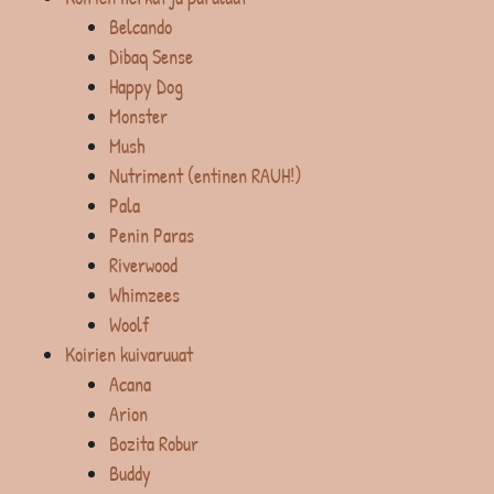
Belcando
Dibaq Sense
Happy Dog
Monster
Mush
Nutriment (entinen RAUH!)
Pala
Penin Paras
Riverwood
Whimzees
Woolf
Koirien kuivaruuat
Acana
Arion
Bozita Robur
Buddy