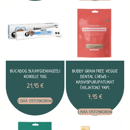
BUCADOG SUUHYGIENIAGEELI
BUDDY GRAIN FREE VEGGIE
KOIRILLE 70G
DENTAL CHEWS –
KASVISPURUPATUKAT
21,95
€
(VILJATON) 7KPL
7,95
€
LISÄÄ OSTOSKORIIN
LISÄÄ OSTOSKORIIN