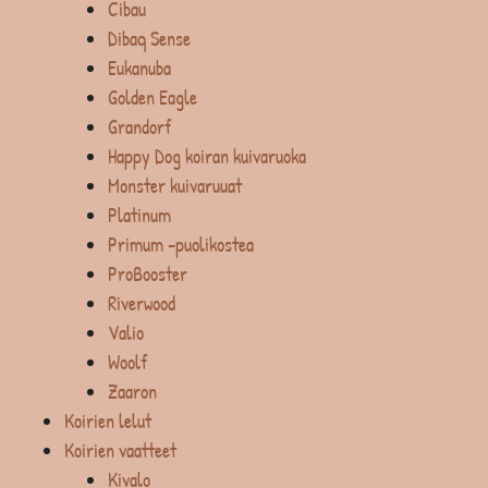
Cibau
Dibaq Sense
Eukanuba
Golden Eagle
Grandorf
Happy Dog koiran kuivaruoka
Monster kuivaruuat
Platinum
Primum -puolikostea
ProBooster
Riverwood
Valio
Woolf
Zaaron
Koirien lelut
Koirien vaatteet
Kivalo