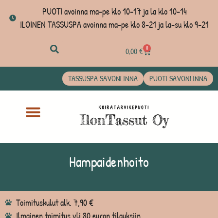
PUOTI avoinna ma-pe klo 10-17 ja la klo 10-14
ILOINEN TASSUSPA avoinna ma-pe klo 8-21 ja la-su klo 9-21
0
0,00
€
TASSUSPA SAVONLINNA
PUOTI SAVONLINNA
Hampaidenhoito
Toimituskulut alk. 7,90 €
Ilmainen toimitus yli 80 euron tilauksiin