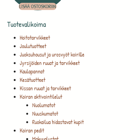
LISÄÄ OSTOSKORIIN
Tuotevalikoima
Hoitotarvikkeet
Joulutuotteet
Juoksuhousut ja urosvyöt koirille
Jyrsijöiden ruuat ja tarvikkeet
Kaulapannat
Kesätuotteet
Kissan ruuat ja tarvikkeet
Koiran aktivointilelut
Nuolumatot
Nuuskumatot
Ruokailua hidastavat kupit
Koiran pedit
Makuualustat