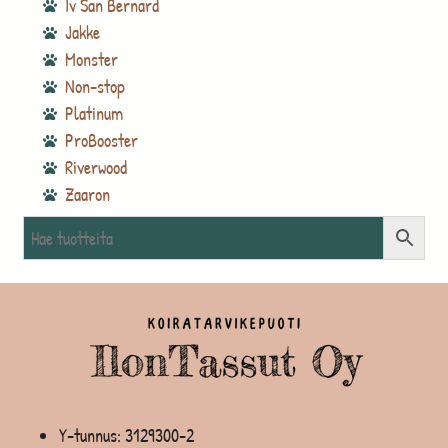
Iv San Bernard
Jakke
Monster
Non-stop
Platinum
ProBooster
Riverwood
Zaaron
Y-tunnus: 3129300-2