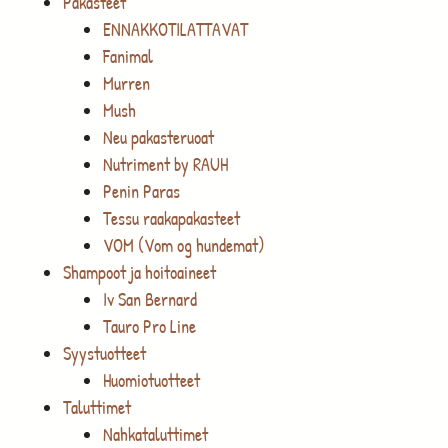
Pakasteet
ENNAKKOTILATTAVAT
Fanimal
Murren
Mush
Neu pakasteruoat
Nutriment by RAUH
Penin Paras
Tessu raakapakasteet
VOM (Vom og hundemat)
Shampoot ja hoitoaineet
Iv San Bernard
Tauro Pro Line
Syystuotteet
Huomiotuotteet
Taluttimet
Nahkataluttimet