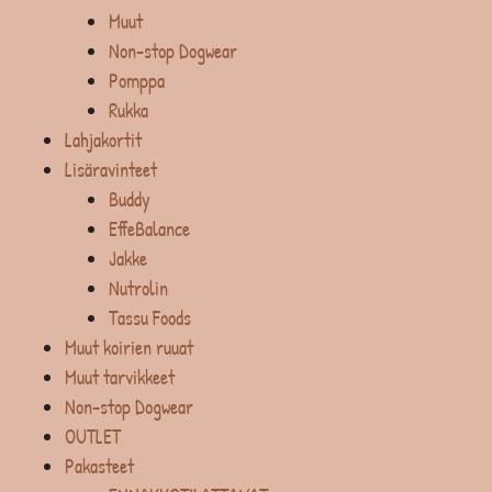
Muut
Non-stop Dogwear
Pomppa
Rukka
Lahjakortit
Lisäravinteet
Buddy
EffeBalance
Jakke
Nutrolin
Tassu Foods
Muut koirien ruuat
Muut tarvikkeet
Non-stop Dogwear
OUTLET
Pakasteet