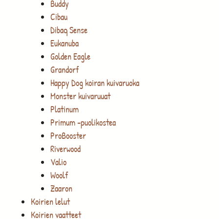
Buddy
Cibau
Dibaq Sense
Eukanuba
Golden Eagle
Grandorf
Happy Dog koiran kuivaruoka
Monster kuivaruuat
Platinum
Primum -puolikostea
ProBooster
Riverwood
Valio
Woolf
Zaaron
Koirien lelut
Koirien vaatteet