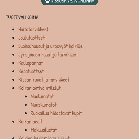
TASSUSPA SAVONLINNA
TUOTEVALIKOIMA
Hoitotarvikkeet
Joulutuotteet
Juoksuhousut ja urosvyöt koirille
Jyrsijöiden ruuat ja tarvikkeet
Kaulapannat
Kesätuotteet
Kissan ruuat ja tarvikkeet
Koiran aktivointilelut
Nuolumatot
Nuuskumatot
Ruokailua hidastavat kupit
Koiran pedit
Makuualustat
Koirien herkut ja puruluut