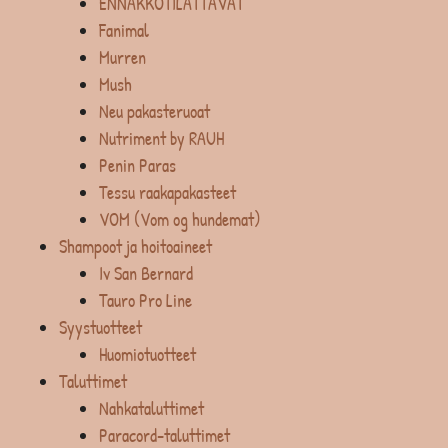
ENNAKKOTILATTAVAT
Fanimal
Murren
Mush
Neu pakasteruoat
Nutriment by RAUH
Penin Paras
Tessu raakapakasteet
VOM (Vom og hundemat)
Shampoot ja hoitoaineet
Iv San Bernard
Tauro Pro Line
Syystuotteet
Huomiotuotteet
Taluttimet
Nahkataluttimet
Paracord-taluttimet