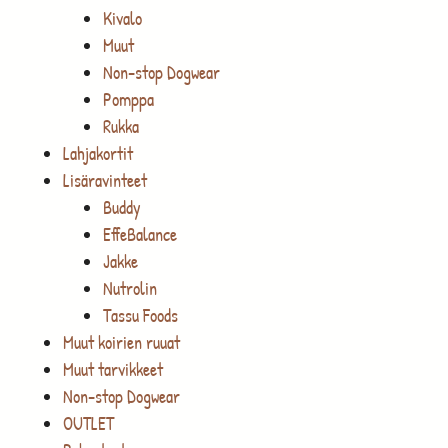
Kivalo
Muut
Non-stop Dogwear
Pomppa
Rukka
Lahjakortit
Lisäravinteet
Buddy
EffeBalance
Jakke
Nutrolin
Tassu Foods
Muut koirien ruuat
Muut tarvikkeet
Non-stop Dogwear
OUTLET