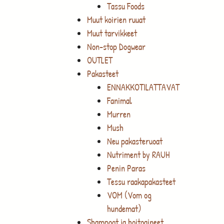
Tassu Foods
Muut koirien ruuat
Muut tarvikkeet
Non-stop Dogwear
OUTLET
Pakasteet
ENNAKKOTILATTAVAT
Fanimal
Murren
Mush
Neu pakasteruoat
Nutriment by RAUH
Penin Paras
Tessu raakapakasteet
VOM (Vom og
hundemat)
Shampoot ja hoitoaineet