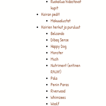
Ruokailua hidastavat
kupit
Koiran pedit
Makuualustat
Koirien herkut ja puruluut
Belcando
Dibaq Sense
Happy Dog
Monster
Mush
Nutriment (entinen
RAUH!)
Pala
Penin Paras
Riverwood
Whimzees
Woolf