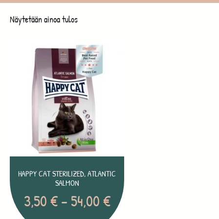
Näytetään ainoa tulos
HAPPY CAT STERILIZED, ATLANTIC
SALMON
3,50
€
–
54,00
€