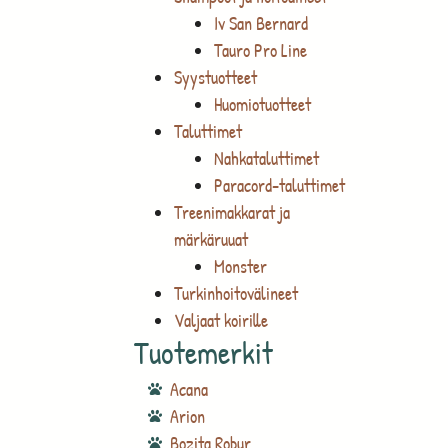
Iv San Bernard
Tauro Pro Line
Syystuotteet
Huomiotuotteet
Taluttimet
Nahkataluttimet
Paracord-taluttimet
Treenimakkarat ja
märkäruuat
Monster
Turkinhoitovälineet
Valjaat koirille
Tuotemerkit
Acana
Arion
Bozita Robur