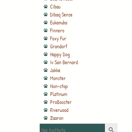
Cibau
Dibaq Sense
Eukanuba
Finnero
Foxy Fur
Grandorf
Happy Dog
Iv San Bernard
Jakke
Monster
Non-stop
Platinum
ProBooster
Riverwood
Zaaron