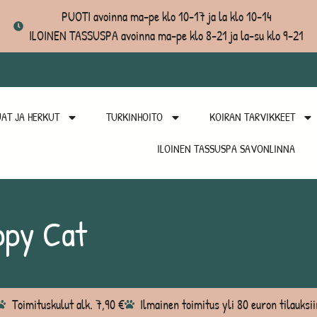
PUOTI avoinna ma-pe klo 10-17 ja la klo 10-14
ILOINEN TASSUSPA avoinna ma-pe klo 8-21 ja la-su klo 9-21
AT JA HERKUT
TURKINHOITO
KOIRAN TARVIKKEET
ILOINEN TASSUSPA SAVONLINNA
ppy Cat
Toimituskulut alk. 7,90 €
Ilmainen toimitus yli 80 euron tilauksii