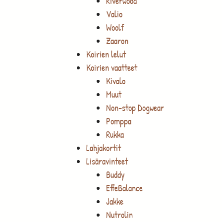
Riverwood
Valio
Woolf
Zaaron
Koirien lelut
Koirien vaatteet
Kivalo
Muut
Non-stop Dogwear
Pomppa
Rukka
Lahjakortit
Lisäravinteet
Buddy
EffeBalance
Jakke
Nutrolin