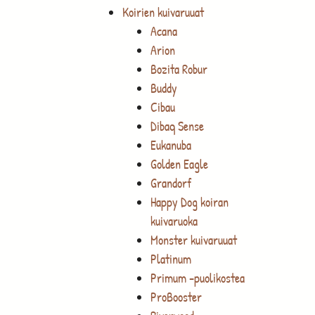
Koirien kuivaruuat
Acana
Arion
Bozita Robur
Buddy
Cibau
Dibaq Sense
Eukanuba
Golden Eagle
Grandorf
Happy Dog koiran
kuivaruoka
Monster kuivaruuat
Platinum
Primum -puolikostea
ProBooster