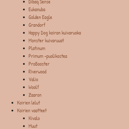
Dibaq Sense
Eukanuba
Golden Eagle
Grandorf
Happy Dog koiran kuivaruoka
Monster kuivaruuat
Platinum
Primum -puolikostea
ProBooster
Riverwood
Valio
Woolf
Zaaron
Koirien lelut
Koirien vaatteet
Kivalo
Muut