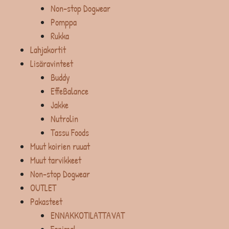
Non-stop Dogwear
Pomppa
Rukka
Lahjakortit
Lisäravinteet
Buddy
EffeBalance
Jakke
Nutrolin
Tassu Foods
Muut koirien ruuat
Muut tarvikkeet
Non-stop Dogwear
OUTLET
Pakasteet
ENNAKKOTILATTAVAT