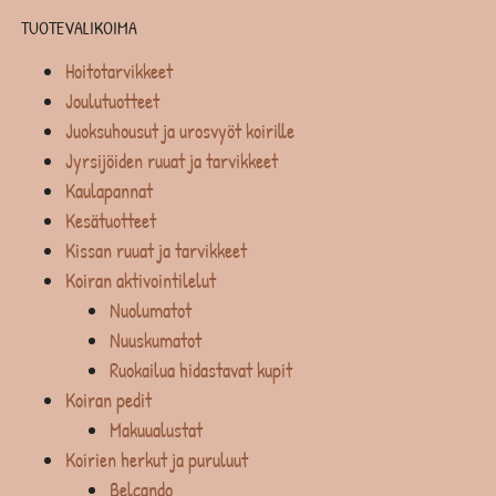
TUOTEVALIKOIMA
Hoitotarvikkeet
Joulutuotteet
Juoksuhousut ja urosvyöt koirille
Jyrsijöiden ruuat ja tarvikkeet
Kaulapannat
Kesätuotteet
Kissan ruuat ja tarvikkeet
Koiran aktivointilelut
Nuolumatot
Nuuskumatot
Ruokailua hidastavat kupit
Koiran pedit
Makuualustat
Koirien herkut ja puruluut
Belcando