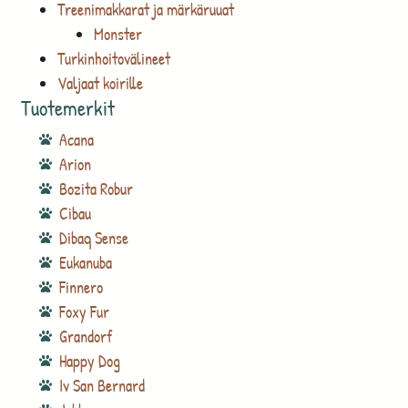
Treenimakkarat ja märkäruuat
Monster
Turkinhoitovälineet
Valjaat koirille
Tuotemerkit
Acana
Arion
Bozita Robur
Cibau
Dibaq Sense
Eukanuba
Finnero
Foxy Fur
Grandorf
Happy Dog
Iv San Bernard