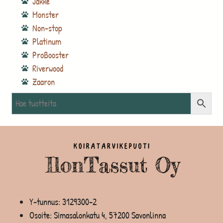
Jakke
Monster
Non-stop
Platinum
ProBooster
Riverwood
Zaaron
Y-tunnus: 3129300-2
Osoite: Simasalonkatu 4, 57200 Savonlinna