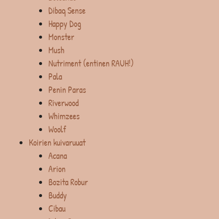
Dibaq Sense
Happy Dog
Monster
Mush
Nutriment (entinen RAUH!)
Pala
Penin Paras
Riverwood
Whimzees
Woolf
Koirien kuivaruuat
Acana
Arion
Bozita Robur
Buddy
Cibau