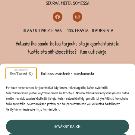
SEURAA MEITÄ SOMESSA
TILAA UUTISKIRJE SAAT -10% EKASTA TILAUKSESTA
Haluaisitko saada tietoa tarjouksista ja ajankohtaisista
tuotteista sähköpostitse? Tilaa uutiskirje.
TILAA UUTISKIRJE -SAAT -10% EKASTA TILAUKSESTA
Hallinnoi evästeiden suostumusta
KOIRILLE
Parhaan kokemuksen tarjoamiseksi käytämme teknologioita, kuten evästeitä,
tallentaaksemme ja/tai käyttääksemme laitetietoja. Näiden tekniikoiden hyväksyminen antaa
KISSOILLE
meille mahdollisuuden käsitellä tietoja, kuten selauskäyttäytymistä tai yksilöllisiä tunnuksia
tällä sivustolla. Suostumuksen jättäminen tai peruuttaminen voi vaikuttaa haitallisesti
tiettyihin ominaisuuksiin ja toimintoihin.
JYRSIJÖILLE
HYVÄKSY KAIKKI