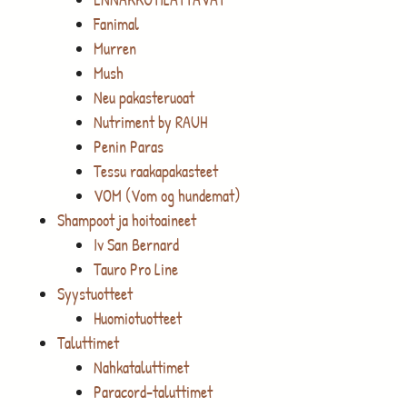
Fanimal
Murren
Mush
Neu pakasteruoat
Nutriment by RAUH
Penin Paras
Tessu raakapakasteet
VOM (Vom og hundemat)
Shampoot ja hoitoaineet
Iv San Bernard
Tauro Pro Line
Syystuotteet
Huomiotuotteet
Taluttimet
Nahkataluttimet
Paracord-taluttimet