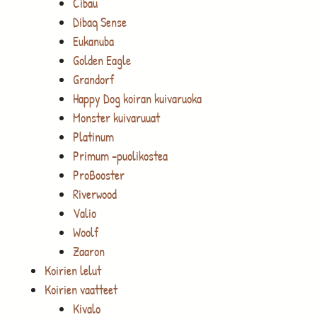
Cibau
Dibaq Sense
Eukanuba
Golden Eagle
Grandorf
Happy Dog koiran kuivaruoka
Monster kuivaruuat
Platinum
Primum -puolikostea
ProBooster
Riverwood
Valio
Woolf
Zaaron
Koirien lelut
Koirien vaatteet
Kivalo