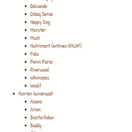
Belcando
Dibaq Sense
Happy Dog
Monster
Mush
Nutriment (entinen RAUH!)
Pala
Penin Paras
Riverwood
Whimzees
Woolf
Koirien kuivaruuat
Acana
Arion
Bozita Robur
Buddy