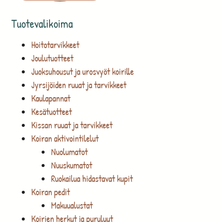
Tuotevalikoima
Hoitotarvikkeet
Joulutuotteet
Juoksuhousut ja urosvyöt koirille
Jyrsijöiden ruuat ja tarvikkeet
Kaulapannat
Kesätuotteet
Kissan ruuat ja tarvikkeet
Koiran aktivointilelut
Nuolumatot
Nuuskumatot
Ruokailua hidastavat kupit
Koiran pedit
Makuualustat
Koirien herkut ja puruluut