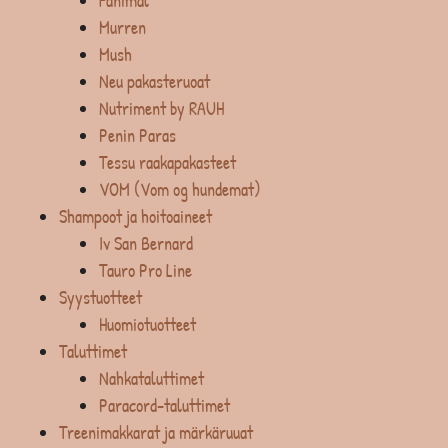
Fanimal
Murren
Mush
Neu pakasteruoat
Nutriment by RAUH
Penin Paras
Tessu raakapakasteet
VOM (Vom og hundemat)
Shampoot ja hoitoaineet
Iv San Bernard
Tauro Pro Line
Syystuotteet
Huomiotuotteet
Taluttimet
Nahkataluttimet
Paracord-taluttimet
Treenimakkarat ja märkäruuat