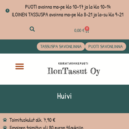
PUOTI avoinna ma-pe klo 10-17 ja la klo 10-14
ILOINEN TASSUSPA avoinna ma-pe klo 8-21 ja la-su klo 9-21
0
0,00
€
TASSUSPA SAVONLINNA
PUOTI SAVONLINNA
Huivi
Toimituskulut alk. 7,90 €
Ilmainen toimitus yli 80 euron tilauksiin