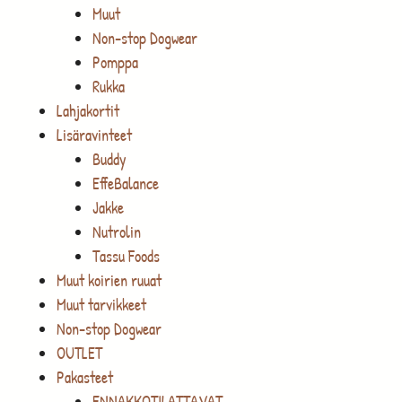
Muut
Non-stop Dogwear
Pomppa
Rukka
Lahjakortit
Lisäravinteet
Buddy
EffeBalance
Jakke
Nutrolin
Tassu Foods
Muut koirien ruuat
Muut tarvikkeet
Non-stop Dogwear
OUTLET
Pakasteet
ENNAKKOTILATTAVAT