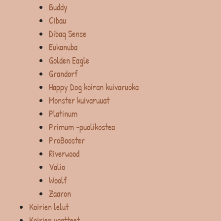
Buddy
Cibau
Dibaq Sense
Eukanuba
Golden Eagle
Grandorf
Happy Dog koiran kuivaruoka
Monster kuivaruuat
Platinum
Primum -puolikostea
ProBooster
Riverwood
Valio
Woolf
Zaaron
Koirien lelut
Koirien vaatteet