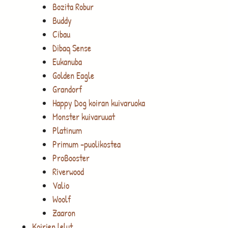
Bozita Robur
Buddy
Cibau
Dibaq Sense
Eukanuba
Golden Eagle
Grandorf
Happy Dog koiran kuivaruoka
Monster kuivaruuat
Platinum
Primum -puolikostea
ProBooster
Riverwood
Valio
Woolf
Zaaron
Koirien lelut