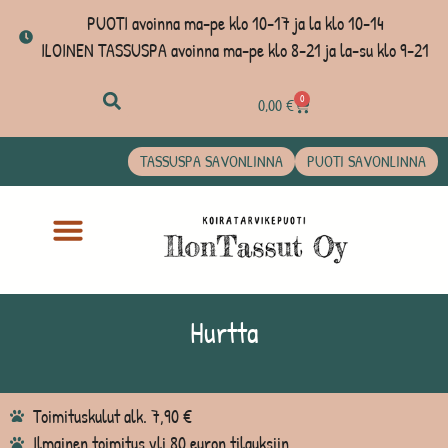
PUOTI avoinna ma-pe klo 10-17 ja la klo 10-14
ILOINEN TASSUSPA avoinna ma-pe klo 8-21 ja la-su klo 9-21
0
0,00
€
TASSUSPA SAVONLINNA
PUOTI SAVONLINNA
Hurtta
Toimituskulut alk. 7,90 €
Ilmainen toimitus yli 80 euron tilauksiin