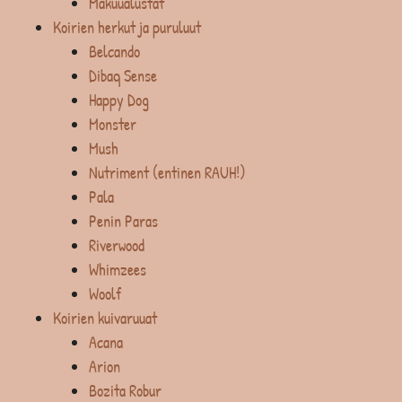
Makuualustat
Koirien herkut ja puruluut
Belcando
Dibaq Sense
Happy Dog
Monster
Mush
Nutriment (entinen RAUH!)
Pala
Penin Paras
Riverwood
Whimzees
Woolf
Koirien kuivaruuat
Acana
Arion
Bozita Robur