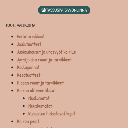
TASSUSPA SAVONLINNA
TUOTEVALIKOIMA
Hoitotarvikkeet
Joulutuotteet
Juoksuhousut ja urosvyöt koirille
Jyrsijöiden ruuat ja tarvikkeet
Kaulapannat
Kesätuotteet
Kissan ruuat ja tarvikkeet
Koiran aktivointilelut
Nuolumatot
Nuuskumatot
Ruokailua hidastavat kupit
Koiran pedit