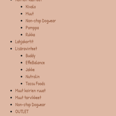
Kivalo
Muut
Non-stop Dogwear
Pomppa
Rukka
Lahjakortit
Lisäravinteet
Buddy
EffeBalance
Jakke
Nutrolin
Tassu Foods
Muut koirien ruuat
Muut tarvikkeet
Non-stop Dogwear
OUTLET