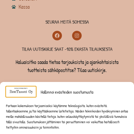
Kassa
SEURAA MEITÄ SOMESSA
TILAA UUTISKIRJE SAAT -10% EKASTA TILAUKSESTA
Haluaisitko saada tietoa tarjouksista ja ajankohtaisista
tuotteista sähköpostitse? Tilaa uutiskirje.
TILAA UUTISKIRJE -SAAT -10% EKASTA TILAUKSESTA
Hallinnoi evästeiden suostumusta
KOIRILLE
Parhaan kokemuksen tarjoamiseksi käytämme teknologioita, kuten evästeitä,
tallentaaksemme ja/tai käyttääksemme laitetietoja. Näiden tekniikoiden hyväksyminen antaa
KISSOILLE
meille mahdollisuuden käsitellä tietoja, kuten selauskäyttäytymistä tai yksilöllisiä tunnuksia
tällä sivustolla. Suostumuksen jättäminen tai peruuttaminen voi vaikuttaa haitallisesti
tiettyihin ominaisuuksiin ja toimintoihin.
JYRSIJÖILLE