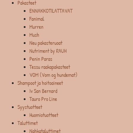
Pakasteet
ENNAKKOTILATTAVAT
Fanimal
Murren
Mush
Neu pakasteruoat
Nutriment by RAUH
Penin Paras
Tessu raakapakasteet
VOM (Vom og hundemat)
Shampoot ja hoitoaineet
Iv San Bernard
Tauro Pro Line
Syystuotteet
Huomiotuotteet
Taluttimet
Nahkataluttimet