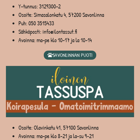
Y-tunnus: 3129300-2
Osoite: Simasalonkatu 4, 57200 Savonlinna
Puh:
050 3515433
Sähköposti: info@ilontassut.fi
Avoinna: ma-pe klo 10-17 ja la 10-14
SAVONLINNAN PUOTI
Osoite: Olavinkatu 41, 57100 Savonlinna
Avoinna: ma-pe klo 8-21 ja la-su 9-21