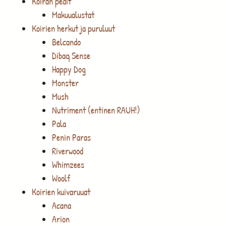
Koiran pedit
Makuualustat
Koirien herkut ja puruluut
Belcando
Dibaq Sense
Happy Dog
Monster
Mush
Nutriment (entinen RAUH!)
Pala
Penin Paras
Riverwood
Whimzees
Woolf
Koirien kuivaruuat
Acana
Arion