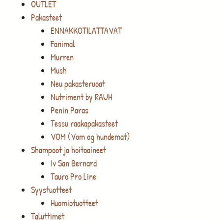
OUTLET
Pakasteet
ENNAKKOTILATTAVAT
Fanimal
Murren
Mush
Neu pakasteruoat
Nutriment by RAUH
Penin Paras
Tessu raakapakasteet
VOM (Vom og hundemat)
Shampoot ja hoitoaineet
Iv San Bernard
Tauro Pro Line
Syystuotteet
Huomiotuotteet
Taluttimet