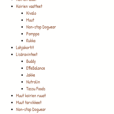
Koirien vaatteet
Kivalo
Muut
Non-stop Dogwear
Pomppa
Rukka
Lahjakortit
Lisäravinteet
Buddy
EffeBalance
Jakke
Nutrolin
Tassu Foods
Muut koirien ruuat
Muut tarvikkeet
Non-stop Dogwear