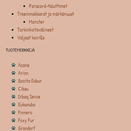
Paracord-taluttimet
Treenimakkarat ja märkäruuat
Monster
Turkinhoitovälineet
Valjaat koirille
TUOTEMERKKEJÄ
Acana
Arion
Bozita Robur
Cibau
Dibaq Sense
Eukanuba
Finnero
Foxy Fur
Grandorf