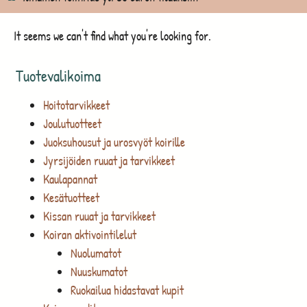
It seems we can't find what you're looking for.
Tuotevalikoima
Hoitotarvikkeet
Joulutuotteet
Juoksuhousut ja urosvyöt koirille
Jyrsijöiden ruuat ja tarvikkeet
Kaulapannat
Kesätuotteet
Kissan ruuat ja tarvikkeet
Koiran aktivointilelut
Nuolumatot
Nuuskumatot
Ruokailua hidastavat kupit