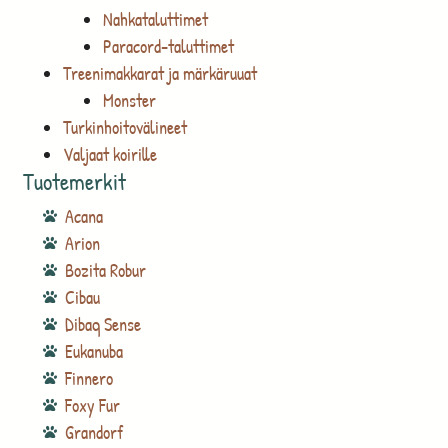
Nahkataluttimet
Paracord-taluttimet
Treenimakkarat ja märkäruuat
Monster
Turkinhoitovälineet
Valjaat koirille
Tuotemerkit
Acana
Arion
Bozita Robur
Cibau
Dibaq Sense
Eukanuba
Finnero
Foxy Fur
Grandorf