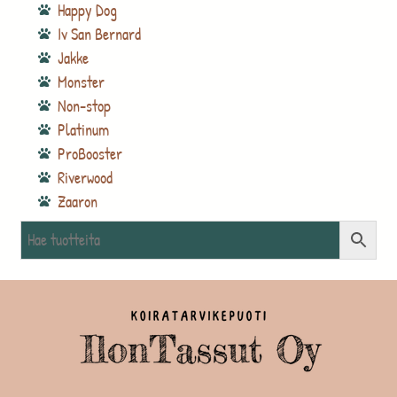
Happy Dog
Iv San Bernard
Jakke
Monster
Non-stop
Platinum
ProBooster
Riverwood
Zaaron