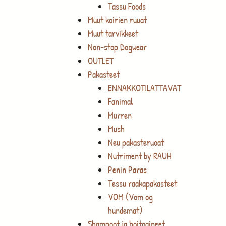
Tassu Foods
Muut koirien ruuat
Muut tarvikkeet
Non-stop Dogwear
OUTLET
Pakasteet
ENNAKKOTILATTAVAT
Fanimal
Murren
Mush
Neu pakasteruoat
Nutriment by RAUH
Penin Paras
Tessu raakapakasteet
VOM (Vom og
hundemat)
Shampoot ja hoitoaineet