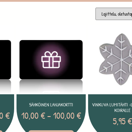
E
SÄHKÖINEN LAHJAKORTTI
VINKUVA LUMITÄHTI -
KOIRALLE
00
€
10,00
€
–
100,00
€
5,95