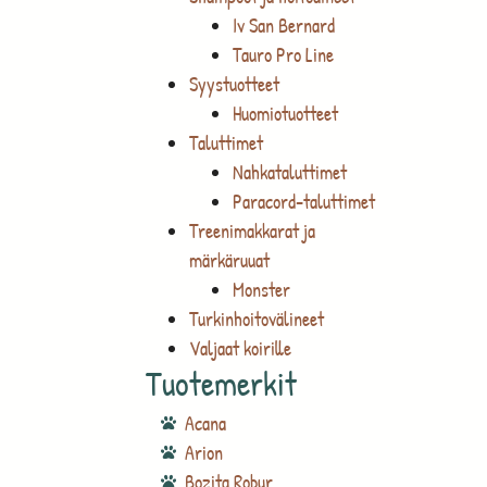
Iv San Bernard
Tauro Pro Line
Syystuotteet
Huomiotuotteet
Taluttimet
Nahkataluttimet
Paracord-taluttimet
Treenimakkarat ja
märkäruuat
Monster
Turkinhoitovälineet
Valjaat koirille
Tuotemerkit
Acana
Arion
Bozita Robur