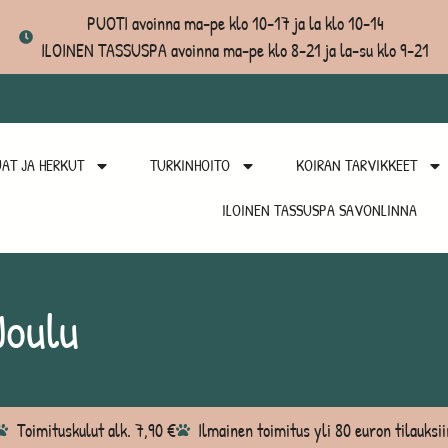
PUOTI avoinna ma-pe klo 10-17 ja la klo 10-14
ILOINEN TASSUSPA avoinna ma-pe klo 8-21 ja la-su klo 9-21
AT JA HERKUT
TURKINHOITO
KOIRAN TARVIKKEET
ILOINEN TASSUSPA SAVONLINNA
Joulu
Toimituskulut alk. 7,90 €
Ilmainen toimitus yli 80 euron tilauksii