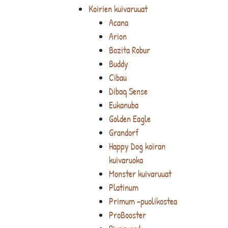
Koirien kuivaruuat
Acana
Arion
Bozita Robur
Buddy
Cibau
Dibaq Sense
Eukanuba
Golden Eagle
Grandorf
Happy Dog koiran
kuivaruoka
Monster kuivaruuat
Platinum
Primum -puolikostea
ProBooster