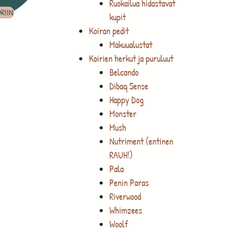
Ruokailua hidastavat
RIIN
kupit
Koiran pedit
Makuualustat
Koirien herkut ja puruluut
Belcando
Dibaq Sense
Happy Dog
Monster
Mush
Nutriment (entinen
RAUH!)
Pala
Penin Paras
Riverwood
Whimzees
Woolf