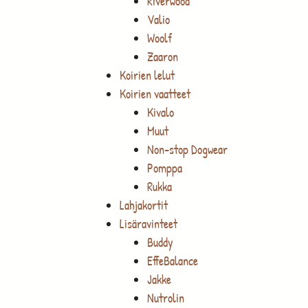
Riverwood
Valio
Woolf
Zaaron
Koirien lelut
Koirien vaatteet
Kivalo
Muut
Non-stop Dogwear
Pomppa
Rukka
Lahjakortit
Lisäravinteet
Buddy
EffeBalance
Jakke
Nutrolin