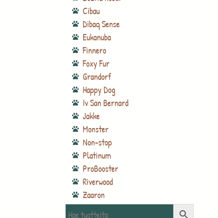
Cibau
Dibaq Sense
Eukanuba
Finnero
Foxy Fur
Grandorf
Happy Dog
Iv San Bernard
Jakke
Monster
Non-stop
Platinum
ProBooster
Riverwood
Zaaron