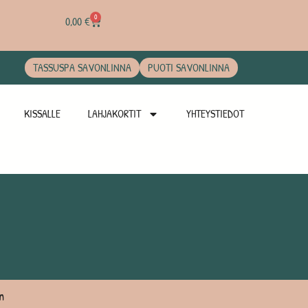
0
0,00
€
TASSUSPA SAVONLINNA
PUOTI SAVONLINNA
KISSALLE
LAHJAKORTIT
YHTEYSTIEDOT
n