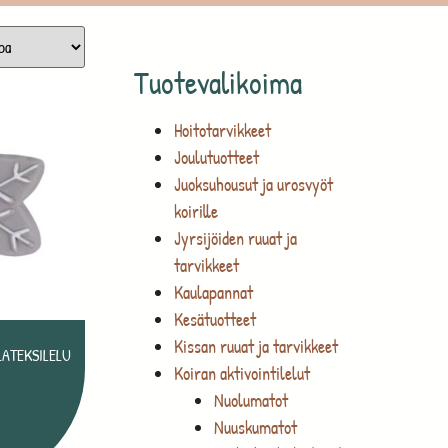
Tuotevalikoima
Hoitotarvikkeet
Joulutuotteet
Juoksuhousut ja urosvyöt
koirille
Jyrsijöiden ruuat ja
tarvikkeet
Kaulapannat
Kesätuotteet
Kissan ruuat ja tarvikkeet
LATEKSILELU
Koiran aktivointilelut
Nuolumatot
€
Nuuskumatot