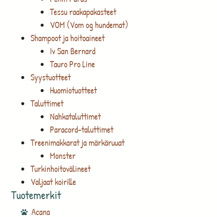
Tessu raakapakasteet
VOM (Vom og hundemat)
Shampoot ja hoitoaineet
Iv San Bernard
Tauro Pro Line
Syystuotteet
Huomiotuotteet
Taluttimet
Nahkataluttimet
Paracord-taluttimet
Treenimakkarat ja märkäruuat
Monster
Turkinhoitovälineet
Valjaat koirille
Tuotemerkit
Acana