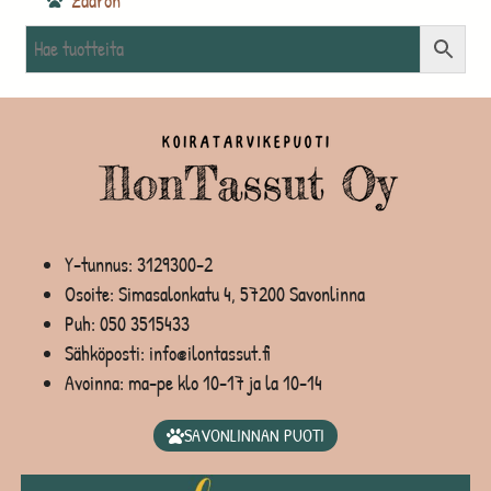
Zaaron
Y-tunnus: 3129300-2
Osoite: Simasalonkatu 4, 57200 Savonlinna
Puh:
050 3515433
Sähköposti: info@ilontassut.fi
Avoinna: ma-pe klo 10-17 ja la 10-14
SAVONLINNAN PUOTI