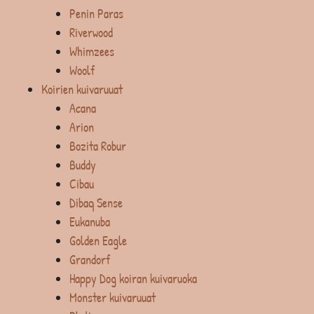
Penin Paras
Riverwood
Whimzees
Woolf
Koirien kuivaruuat
Acana
Arion
Bozita Robur
Buddy
Cibau
Dibaq Sense
Eukanuba
Golden Eagle
Grandorf
Happy Dog koiran kuivaruoka
Monster kuivaruuat