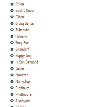
Arion
Bozita Robur
Cibau
Dibaq Sense
Eukanuba
Finnero
Foxy Fur
Grandorf
Happy Dog
Iv San Bernard
Jakke
Monster
Non-stop
Platinum
ProBooster
Riverwood