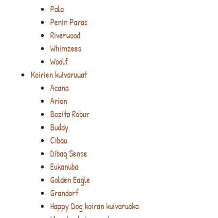
Pala
Penin Paras
Riverwood
Whimzees
Woolf
Koirien kuivaruuat
Acana
Arion
Bozita Robur
Buddy
Cibau
Dibaq Sense
Eukanuba
Golden Eagle
Grandorf
Happy Dog koiran kuivaruoka