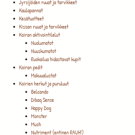
Jyrsijöiden ruuat ja tarvikkeet
Kaulapannat
Kesätuotteet
Kissan ruuat ja tarvikkeet
Koiran aktivointilelut
Nuolumatot
Nuuskumatot
Ruokailua hidastavat kupit
Koiran pedit
Makuualustat
Koirien herkut ja puruluut
Belcando
Dibaq Sense
Happy Dog
Monster
Mush
Nutriment (entinen RAUH!)