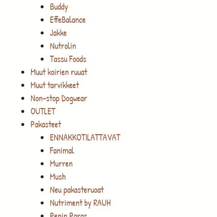
Buddy
EffeBalance
Jakke
Nutrolin
Tassu Foods
Muut koirien ruuat
Muut tarvikkeet
Non-stop Dogwear
OUTLET
Pakasteet
ENNAKKOTILATTAVAT
Fanimal
Murren
Mush
Neu pakasteruoat
Nutriment by RAUH
Penin Paras