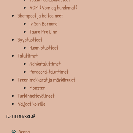
VOM (Vom og hundemat)
Shampoot ja hoitoaineet
Iv San Bernard
Tauro Pro Line
Syystuotteet
Huomiotuotteet
Taluttimet
Nahkataluttimet
Paracord-taluttimet
Treenimakkarat ja märkäruuat
Monster
Turkinhoitovälineet
Valjaat koirille
TUOTEMERKKEJÄ
Acana