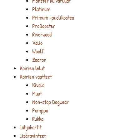
Monster kuivaruuat
Platinum
Primum -puolikostea
ProBooster
Riverwood
Valio
Woolf
Zaaron
Koirien lelut
Koirien vaatteet
Kivalo
Muut
Non-stop Dogwear
Pomppa
Rukka
Lahjakortit
Lisäravinteet