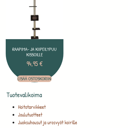
RAAPIMA- JA KIIPEILYPUU
KISSOILLE
94,95
€
LISÄÄ OSTOSKORIIN
Tuotevalikoima
Hoitotarvikkeet
Joulutuotteet
Juoksuhousut ja urosvyöt koirille