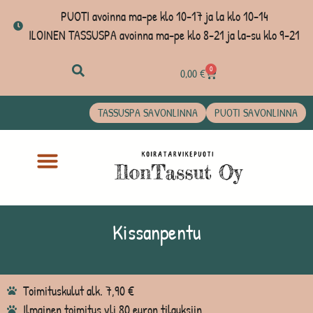
PUOTI avoinna ma-pe klo 10-17 ja la klo 10-14
ILOINEN TASSUSPA avoinna ma-pe klo 8-21 ja la-su klo 9-21
0
0,00
€
TASSUSPA SAVONLINNA
PUOTI SAVONLINNA
Kissanpentu
Toimituskulut alk. 7,90 €
Ilmainen toimitus yli 80 euron tilauksiin