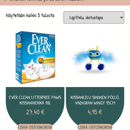
Näytetään kaikki 5 tulosta
EVER CLEAN LITTERFREE PAWS
KISSANLELU SININEN PÖLLÖ,
KISSANHIEKKA 10L
VADIGRAN WINGY 15CM
27,40
€
4,95
€
LISÄÄ OSTOSKORIIN
LISÄÄ OSTOSKORIIN