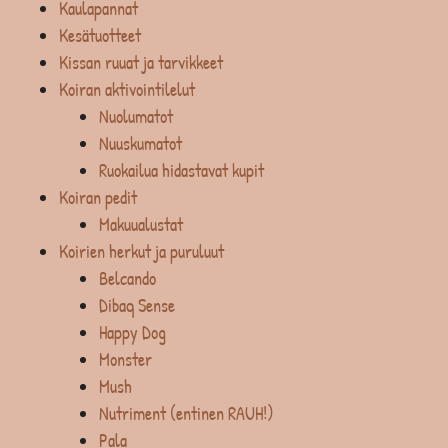
Kaulapannat
Kesätuotteet
Kissan ruuat ja tarvikkeet
Koiran aktivointilelut
Nuolumatot
Nuuskumatot
Ruokailua hidastavat kupit
Koiran pedit
Makuualustat
Koirien herkut ja puruluut
Belcando
Dibaq Sense
Happy Dog
Monster
Mush
Nutriment (entinen RAUH!)
Pala