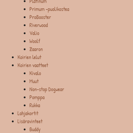
Platinum
Primum -puolikostea
ProBooster
Riverwood
Valio
Woolf
Zaaron
Koirien lelut
Koirien vaatteet
Kivalo
Muut
Non-stop Dogwear
Pomppa
Rukka
Lahjakortit
Lisäravinteet
Buddy