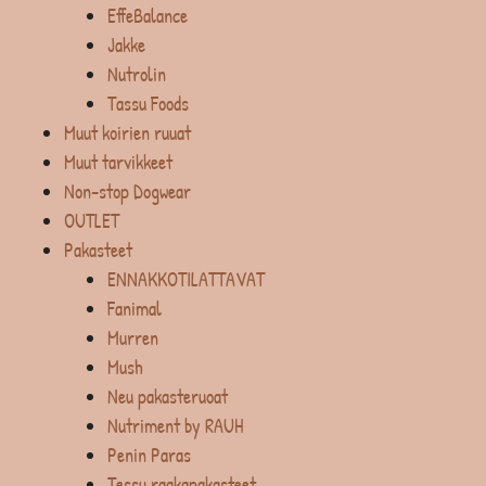
EffeBalance
Jakke
Nutrolin
Tassu Foods
Muut koirien ruuat
Muut tarvikkeet
Non-stop Dogwear
OUTLET
Pakasteet
ENNAKKOTILATTAVAT
Fanimal
Murren
Mush
Neu pakasteruoat
Nutriment by RAUH
Penin Paras
Tessu raakapakasteet