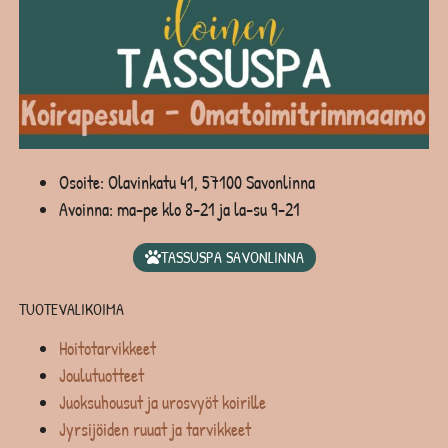
Osoite: Olavinkatu 41, 57100 Savonlinna
Avoinna: ma-pe klo 8-21 ja la-su 9-21
TASSUSPA SAVONLINNA
TUOTEVALIKOIMA
Hoitotarvikkeet
Joulutuotteet
Juoksuhousut ja urosvyöt koirille
Jyrsijöiden ruuat ja tarvikkeet