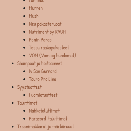
Fanimal
Murren
Mush
Neu pakasteruoat
Nutriment by RAUH
Penin Paras
Tessu raakapakasteet
VOM (Vom og hundemat)
Shampoot ja hoitoaineet
Iv San Bernard
Tauro Pro Line
Syystuotteet
Huomiotuotteet
Taluttimet
Nahkataluttimet
Paracord-taluttimet
Treenimakkarat ja märkäruuat