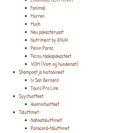
Fanimal
Murren
Mush
Neu pakasteruoat
Nutriment by RAUH
Penin Paras
Tessu raakapakasteet
VOM (Vom og hundemat)
Shampoot ja hoitoaineet
Iv San Bernard
Tauro Pro Line
Syystuotteet
Huomiotuotteet
Taluttimet
Nahkataluttimet
Paracord-taluttimet