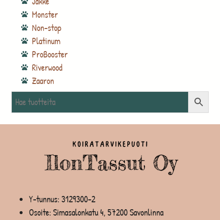
Jakke
Monster
Non-stop
Platinum
ProBooster
Riverwood
Zaaron
Y-tunnus: 3129300-2
Osoite: Simasalonkatu 4, 57200 Savonlinna