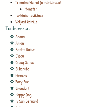
Treenimakkarat ja märkäruuat
Monster
Turkinhoitovälineet
Valjaat koirille
Tuotemerkit
Acana
Arion
Bozita Robur
Cibau
Dibaq Sense
Eukanuba
Finnero
Foxy Fur
Grandorf
Happy Dog
Iv San Bernard