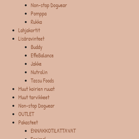
Non-stop Dogwear
Pomppa
Rukka
Lahjakortit
Lisäravinteet
Buddy
EffeBalance
Jakke
Nutrolin
Tassu Foods
Muut koirien ruuat
Muut tarvikkeet
Non-stop Dogwear
OUTLET
Pakasteet
ENNAKKOTILATTAVAT