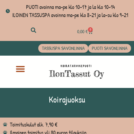
PUOTI avoinna ma-pe klo 10-17 ja la klo 10-14
ILOINEN TASSUSPA avoinna ma-pe klo 8-21 ja la-su klo 9-21
0
0,00
€
TASSUSPA SAVONLINNA
PUOTI SAVONLINNA
Koirajuoksu
Toimituskulut alk. 7,90 €
Ilmainen toimitus yli 80 euron tilauksiin