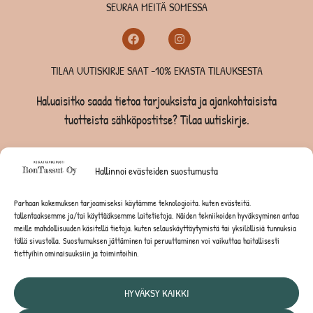
SEURAA MEITÄ SOMESSA
TILAA UUTISKIRJE SAAT -10% EKASTA TILAUKSESTA
Haluaisitko saada tietoa tarjouksista ja ajankohtaisista
tuotteista sähköpostitse? Tilaa uutiskirje.
TILAA UUTISKIRJE -SAAT -10% EKASTA TILAUKSESTA
Hallinnoi evästeiden suostumusta
KOIRILLE
Parhaan kokemuksen tarjoamiseksi käytämme teknologioita, kuten evästeitä,
tallentaaksemme ja/tai käyttääksemme laitetietoja. Näiden tekniikoiden hyväksyminen antaa
KISSOILLE
meille mahdollisuuden käsitellä tietoja, kuten selauskäyttäytymistä tai yksilöllisiä tunnuksia
tällä sivustolla. Suostumuksen jättäminen tai peruuttaminen voi vaikuttaa haitallisesti
tiettyihin ominaisuuksiin ja toimintoihin.
JYRSIJÖILLE
HYVÄKSY KAIKKI