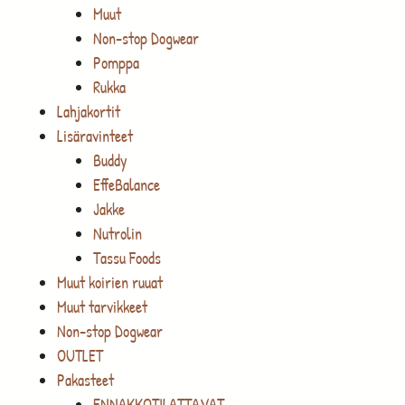
Muut
Non-stop Dogwear
Pomppa
Rukka
Lahjakortit
Lisäravinteet
Buddy
EffeBalance
Jakke
Nutrolin
Tassu Foods
Muut koirien ruuat
Muut tarvikkeet
Non-stop Dogwear
OUTLET
Pakasteet
ENNAKKOTILATTAVAT