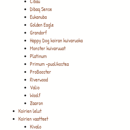
Cibau
Dibaq Sense
Eukanuba
Golden Eagle
Grandorf
Happy Dog koiran kuivaruoka
Monster kuivaruuat
Platinum
Primum -puolikostea
ProBooster
Riverwood
Valio
Woolf
Zaaron
Koirien lelut
Koirien vaatteet
Kivalo