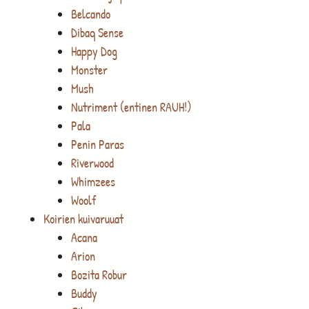
Belcando
Dibaq Sense
Happy Dog
Monster
Mush
Nutriment (entinen RAUH!)
Pala
Penin Paras
Riverwood
Whimzees
Woolf
Koirien kuivaruuat
Acana
Arion
Bozita Robur
Buddy