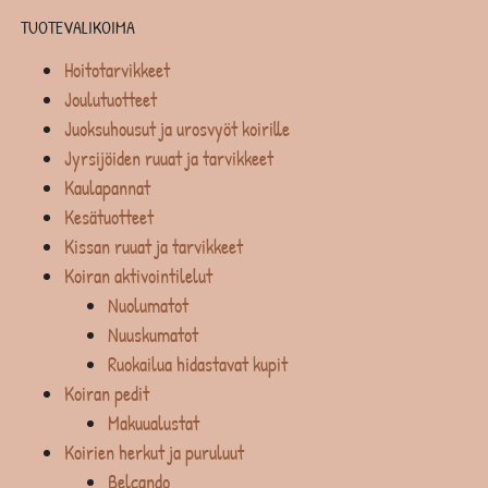
TUOTEVALIKOIMA
Hoitotarvikkeet
Joulutuotteet
Juoksuhousut ja urosvyöt koirille
Jyrsijöiden ruuat ja tarvikkeet
Kaulapannat
Kesätuotteet
Kissan ruuat ja tarvikkeet
Koiran aktivointilelut
Nuolumatot
Nuuskumatot
Ruokailua hidastavat kupit
Koiran pedit
Makuualustat
Koirien herkut ja puruluut
Belcando