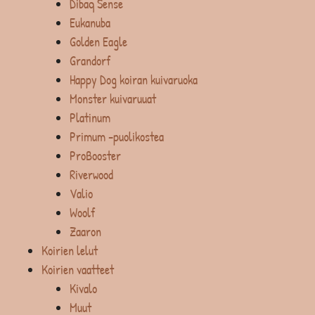
Dibaq Sense
Eukanuba
Golden Eagle
Grandorf
Happy Dog koiran kuivaruoka
Monster kuivaruuat
Platinum
Primum -puolikostea
ProBooster
Riverwood
Valio
Woolf
Zaaron
Koirien lelut
Koirien vaatteet
Kivalo
Muut