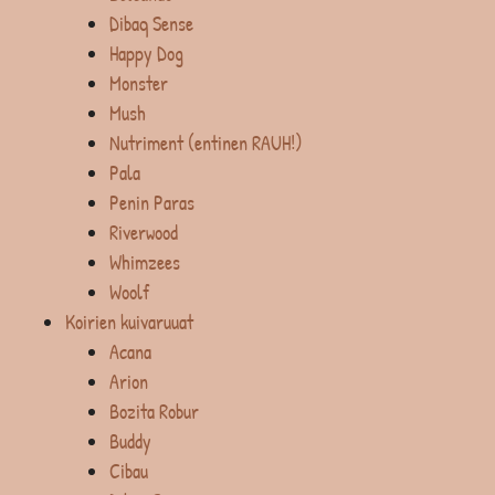
Dibaq Sense
Happy Dog
Monster
Mush
Nutriment (entinen RAUH!)
Pala
Penin Paras
Riverwood
Whimzees
Woolf
Koirien kuivaruuat
Acana
Arion
Bozita Robur
Buddy
Cibau