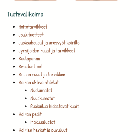
Tuotevalikoima
Hoitotarvikkeet
Joulutuotteet
Juoksuhousut ja urosvyöt koirille
Jyrsijöiden ruuat ja tarvikkeet
Kaulapannat
Kesätuotteet
Kissan ruuat ja tarvikkeet
Koiran aktivointilelut
Nuolumatot
Nuuskumatot
Ruokailua hidastavat kupit
Koiran pedit
Makuualustat
Koirien herkut ja puruluut