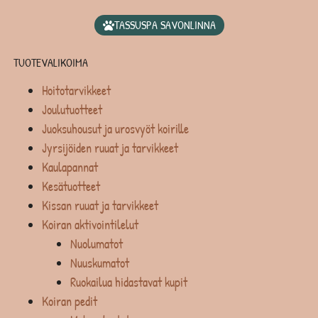
TASSUSPA SAVONLINNA
TUOTEVALIKOIMA
Hoitotarvikkeet
Joulutuotteet
Juoksuhousut ja urosvyöt koirille
Jyrsijöiden ruuat ja tarvikkeet
Kaulapannat
Kesätuotteet
Kissan ruuat ja tarvikkeet
Koiran aktivointilelut
Nuolumatot
Nuuskumatot
Ruokailua hidastavat kupit
Koiran pedit