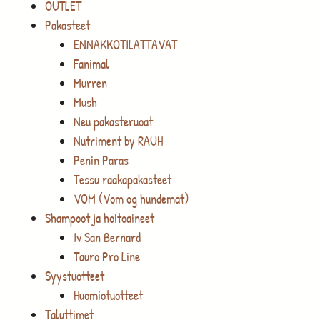
OUTLET
Pakasteet
ENNAKKOTILATTAVAT
Fanimal
Murren
Mush
Neu pakasteruoat
Nutriment by RAUH
Penin Paras
Tessu raakapakasteet
VOM (Vom og hundemat)
Shampoot ja hoitoaineet
Iv San Bernard
Tauro Pro Line
Syystuotteet
Huomiotuotteet
Taluttimet