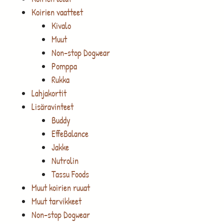
Koirien vaatteet
Kivalo
Muut
Non-stop Dogwear
Pomppa
Rukka
Lahjakortit
Lisäravinteet
Buddy
EffeBalance
Jakke
Nutrolin
Tassu Foods
Muut koirien ruuat
Muut tarvikkeet
Non-stop Dogwear