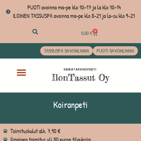
PUOTI avoinna ma-pe klo 10-17 ja la klo 10-14
ILOINEN TASSUSPA avoinna ma-pe klo 8-21 ja la-su klo 9-21
0
0,00
€
TASSUSPA SAVONLINNA
PUOTI SAVONLINNA
Koiranpeti
Toimituskulut alk. 7,90 €
Ilmainen toimitus yli 80 euron tilauksiin