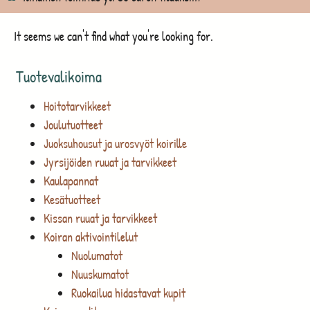
It seems we can't find what you're looking for.
Tuotevalikoima
Hoitotarvikkeet
Joulutuotteet
Juoksuhousut ja urosvyöt koirille
Jyrsijöiden ruuat ja tarvikkeet
Kaulapannat
Kesätuotteet
Kissan ruuat ja tarvikkeet
Koiran aktivointilelut
Nuolumatot
Nuuskumatot
Ruokailua hidastavat kupit