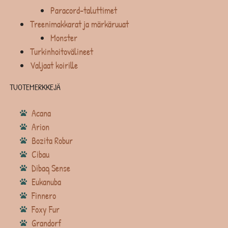
Paracord-taluttimet
Treenimakkarat ja märkäruuat
Monster
Turkinhoitovälineet
Valjaat koirille
TUOTEMERKKEJÄ
Acana
Arion
Bozita Robur
Cibau
Dibaq Sense
Eukanuba
Finnero
Foxy Fur
Grandorf