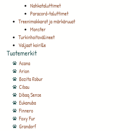
Nahkataluttimet
Paracord-taluttimet
Treenimakkarat ja märkäruuat
Monster
Turkinhoitovälineet
Valjaat koirille
Tuotemerkit
Acana
Arion
Bozita Robur
Cibau
Dibaq Sense
Eukanuba
Finnero
Foxy Fur
Grandorf