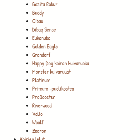
Bozita Robur
Buddy
Cibau
Dibaq Sense
Eukanuba
Golden Eagle
Grandorf
Happy Dog koiran kuivaruoka
Monster kuivaruuat
Platinum
Primum -puolikostea
ProBooster
Riverwood
Valio
Woolf
Zaaron
Koirien lelut