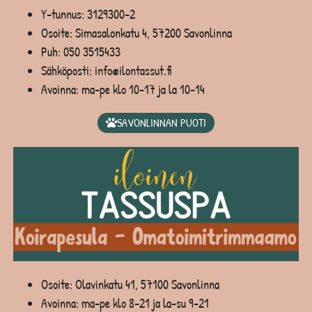
Y-tunnus: 3129300-2
Osoite: Simasalonkatu 4, 57200 Savonlinna
Puh:
050 3515433
Sähköposti: info@ilontassut.fi
Avoinna: ma-pe klo 10-17 ja la 10-14
SAVONLINNAN PUOTI
Osoite: Olavinkatu 41, 57100 Savonlinna
Avoinna: ma-pe klo 8-21 ja la-su 9-21