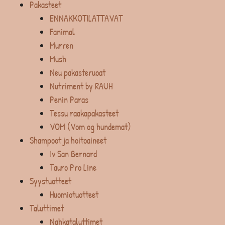
Pakasteet
ENNAKKOTILATTAVAT
Fanimal
Murren
Mush
Neu pakasteruoat
Nutriment by RAUH
Penin Paras
Tessu raakapakasteet
VOM (Vom og hundemat)
Shampoot ja hoitoaineet
Iv San Bernard
Tauro Pro Line
Syystuotteet
Huomiotuotteet
Taluttimet
Nahkataluttimet