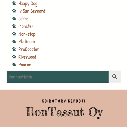
Happy Dog
Iv San Bernard
Jakke
Monster
Non-stop
Platinum
ProBooster
Riverwood
Zaaron