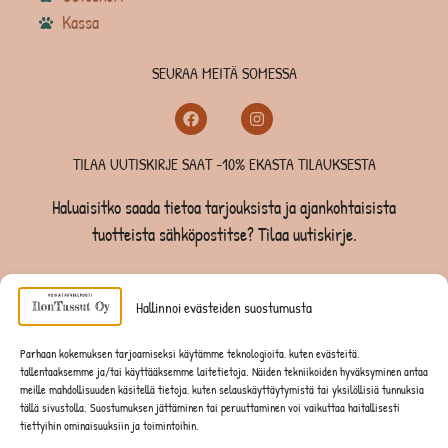
Kassa
SEURAA MEITÄ SOMESSA
TILAA UUTISKIRJE SAAT -10% EKASTA TILAUKSESTA
Haluaisitko saada tietoa tarjouksista ja ajankohtaisista
tuotteista sähköpostitse? Tilaa uutiskirje.
TILAA UUTISKIRJE -SAAT -10% EKASTA TILAUKSESTA
Hallinnoi evästeiden suostumusta
KOIRILLE
Parhaan kokemuksen tarjoamiseksi käytämme teknologioita, kuten evästeitä,
tallentaaksemme ja/tai käyttääksemme laitetietoja. Näiden tekniikoiden hyväksyminen antaa
KISSOILLE
meille mahdollisuuden käsitellä tietoja, kuten selauskäyttäytymistä tai yksilöllisiä tunnuksia
tällä sivustolla. Suostumuksen jättäminen tai peruuttaminen voi vaikuttaa haitallisesti
tiettyihin ominaisuuksiin ja toimintoihin.
JYRSIJÖILLE