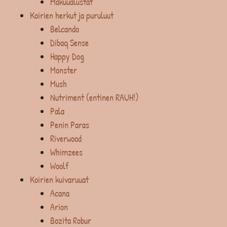
Makuualustat
Koirien herkut ja puruluut
Belcando
Dibaq Sense
Happy Dog
Monster
Mush
Nutriment (entinen RAUH!)
Pala
Penin Paras
Riverwood
Whimzees
Woolf
Koirien kuivaruuat
Acana
Arion
Bozita Robur