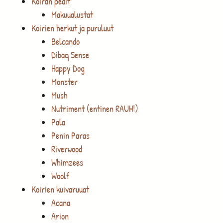
Koiran pedit
Makuualustat
Koirien herkut ja puruluut
Belcando
Dibaq Sense
Happy Dog
Monster
Mush
Nutriment (entinen RAUH!)
Pala
Penin Paras
Riverwood
Whimzees
Woolf
Koirien kuivaruuat
Acana
Arion