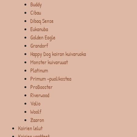
Buddy
Cibau
Dibaq Sense
Eukanuba
Golden Eagle
Grandorf
Happy Dog koiran kuivaruoka
Monster kuivaruuat
Platinum
Primum -puolikostea
ProBooster
Riverwood
Valio
Woolf
Zaaron
Koirien lelut
Koirien vaatteet