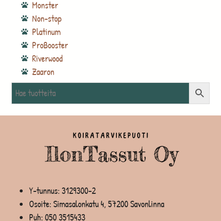
Monster
Non-stop
Platinum
ProBooster
Riverwood
Zaaron
Y-tunnus: 3129300-2
Osoite: Simasalonkatu 4, 57200 Savonlinna
Puh:
050 3515433