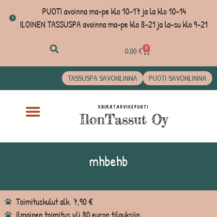
PUOTI avoinna ma-pe klo 10-17 ja la klo 10-14
ILOINEN TASSUSPA avoinna ma-pe klo 8-21 ja la-su klo 9-21
0
0,00
€
TASSUSPA SAVONLINNA
PUOTI SAVONLINNA
mhbehb
Toimituskulut alk. 7,90 €
Ilmainen toimitus yli 80 euron tilauksiin