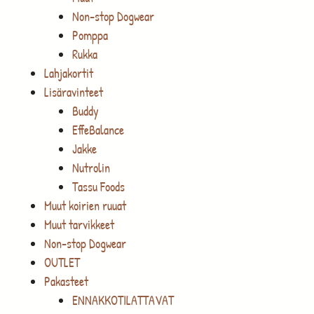
Non-stop Dogwear
Pomppa
Rukka
Lahjakortit
Lisäravinteet
Buddy
EffeBalance
Jakke
Nutrolin
Tassu Foods
Muut koirien ruuat
Muut tarvikkeet
Non-stop Dogwear
OUTLET
Pakasteet
ENNAKKOTILATTAVAT