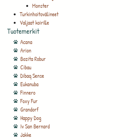
Monster
Turkinhoitovälineet
Valjaat koirille
Tuotemerkit
Acana
Arion
Bozita Robur
Cibau
Dibaq Sense
Eukanuba
Finnero
Foxy Fur
Grandorf
Happy Dog
Iv San Bernard
Jakke