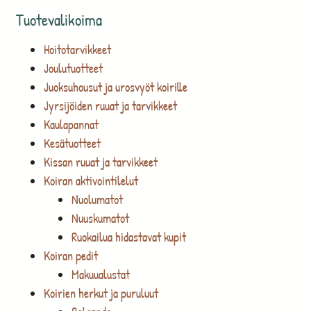
Tuotevalikoima
Hoitotarvikkeet
Joulutuotteet
Juoksuhousut ja urosvyöt koirille
Jyrsijöiden ruuat ja tarvikkeet
Kaulapannat
Kesätuotteet
Kissan ruuat ja tarvikkeet
Koiran aktivointilelut
Nuolumatot
Nuuskumatot
Ruokailua hidastavat kupit
Koiran pedit
Makuualustat
Koirien herkut ja puruluut