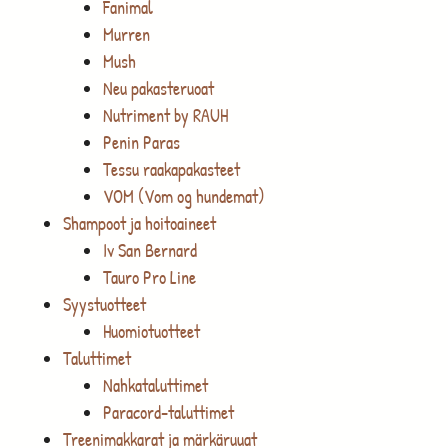
Fanimal
Murren
Mush
Neu pakasteruoat
Nutriment by RAUH
Penin Paras
Tessu raakapakasteet
VOM (Vom og hundemat)
Shampoot ja hoitoaineet
Iv San Bernard
Tauro Pro Line
Syystuotteet
Huomiotuotteet
Taluttimet
Nahkataluttimet
Paracord-taluttimet
Treenimakkarat ja märkäruuat