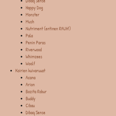
Dibaq Sense
Happy Dog
Monster
Mush
Nutriment (entinen RAUH!)
Pala
Penin Paras
Riverwood
Whimzees
Woolf
Koirien kuivaruuat
Acana
Arion
Bozita Robur
Buddy
Cibau
Dibaq Sense