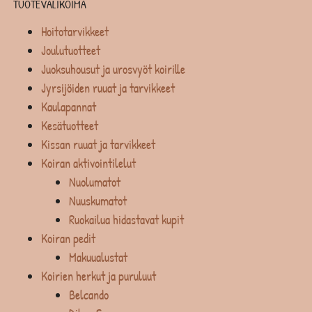
TUOTEVALIKOIMA
Hoitotarvikkeet
Joulutuotteet
Juoksuhousut ja urosvyöt koirille
Jyrsijöiden ruuat ja tarvikkeet
Kaulapannat
Kesätuotteet
Kissan ruuat ja tarvikkeet
Koiran aktivointilelut
Nuolumatot
Nuuskumatot
Ruokailua hidastavat kupit
Koiran pedit
Makuualustat
Koirien herkut ja puruluut
Belcando