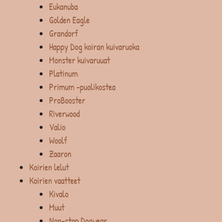
Eukanuba
Golden Eagle
Grandorf
Happy Dog koiran kuivaruoka
Monster kuivaruuat
Platinum
Primum -puolikostea
ProBooster
Riverwood
Valio
Woolf
Zaaron
Koirien lelut
Koirien vaatteet
Kivalo
Muut
Non-stop Dogwear