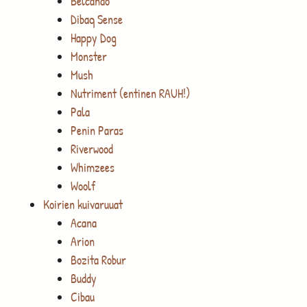
Belcando
Dibaq Sense
Happy Dog
Monster
Mush
Nutriment (entinen RAUH!)
Pala
Penin Paras
Riverwood
Whimzees
Woolf
Koirien kuivaruuat
Acana
Arion
Bozita Robur
Buddy
Cibau