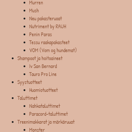
Murren
Mush
Neu pakasteruoat
Nutriment by RAUH
Penin Paras
Tessu raakapakasteet
VOM (Vom og hundemat)
Shampoot ja hoitoaineet
Iv San Bernard
Tauro Pro Line
Syystuotteet
Huomiotuotteet
Taluttimet
Nahkataluttimet
Paracord-taluttimet
Treenimakkarat ja märkäruuat
Monster