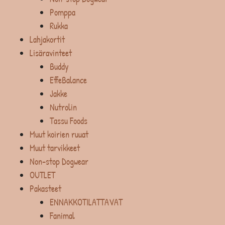
Pomppa
Rukka
Lahjakortit
Lisäravinteet
Buddy
EffeBalance
Jakke
Nutrolin
Tassu Foods
Muut koirien ruuat
Muut tarvikkeet
Non-stop Dogwear
OUTLET
Pakasteet
ENNAKKOTILATTAVAT
Fanimal