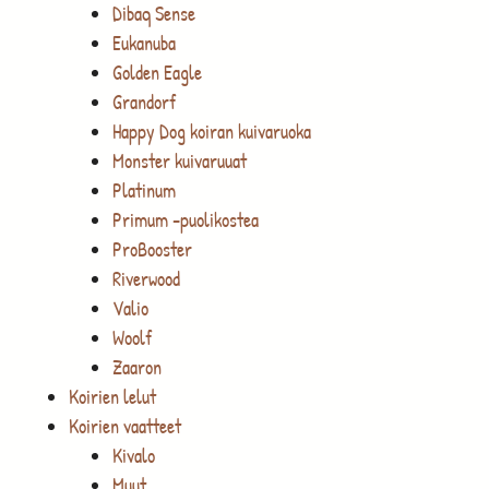
Dibaq Sense
Eukanuba
Golden Eagle
Grandorf
Happy Dog koiran kuivaruoka
Monster kuivaruuat
Platinum
Primum -puolikostea
ProBooster
Riverwood
Valio
Woolf
Zaaron
Koirien lelut
Koirien vaatteet
Kivalo
Muut