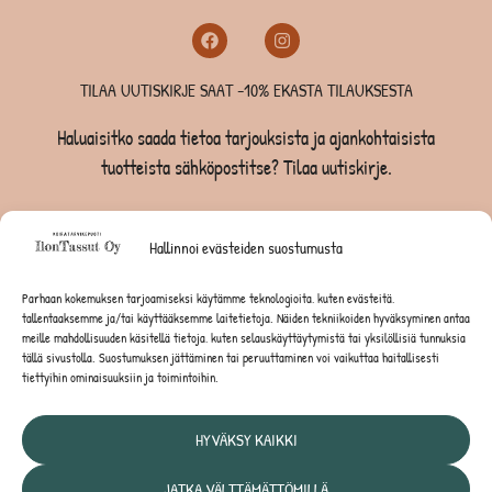
TILAA UUTISKIRJE SAAT -10% EKASTA TILAUKSESTA
Haluaisitko saada tietoa tarjouksista ja ajankohtaisista
tuotteista sähköpostitse? Tilaa uutiskirje.
TILAA UUTISKIRJE -SAAT -10% EKASTA TILAUKSESTA
Hallinnoi evästeiden suostumusta
KOIRILLE
Parhaan kokemuksen tarjoamiseksi käytämme teknologioita, kuten evästeitä,
tallentaaksemme ja/tai käyttääksemme laitetietoja. Näiden tekniikoiden hyväksyminen antaa
KISSOILLE
meille mahdollisuuden käsitellä tietoja, kuten selauskäyttäytymistä tai yksilöllisiä tunnuksia
tällä sivustolla. Suostumuksen jättäminen tai peruuttaminen voi vaikuttaa haitallisesti
tiettyihin ominaisuuksiin ja toimintoihin.
JYRSIJÖILLE
HYVÄKSY KAIKKI
JATKA VÄLTTÄMÄTTÖMILLÄ