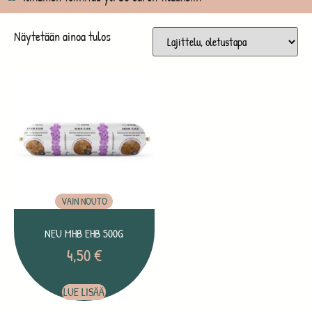
Näytetään ainoa tulos
VAIN NOUTO
NEU MHB EHB 500G
4,50
€
LUE LISÄÄ