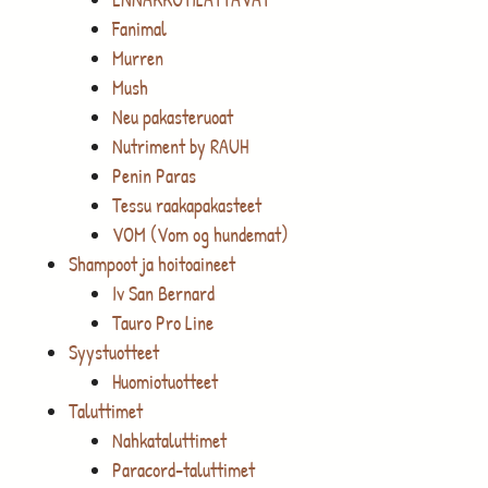
Fanimal
Murren
Mush
Neu pakasteruoat
Nutriment by RAUH
Penin Paras
Tessu raakapakasteet
VOM (Vom og hundemat)
Shampoot ja hoitoaineet
Iv San Bernard
Tauro Pro Line
Syystuotteet
Huomiotuotteet
Taluttimet
Nahkataluttimet
Paracord-taluttimet