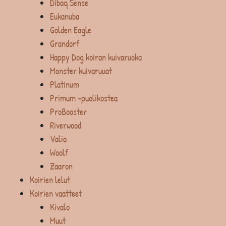
Dibaq Sense
Eukanuba
Golden Eagle
Grandorf
Happy Dog koiran kuivaruoka
Monster kuivaruuat
Platinum
Primum -puolikostea
ProBooster
Riverwood
Valio
Woolf
Zaaron
Koirien lelut
Koirien vaatteet
Kivalo
Muut