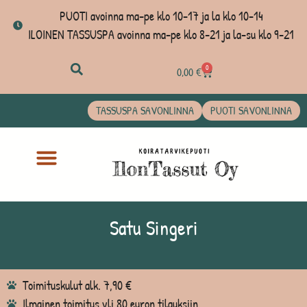
PUOTI avoinna ma-pe klo 10-17 ja la klo 10-14
ILOINEN TASSUSPA avoinna ma-pe klo 8-21 ja la-su klo 9-21
0
0,00
€
TASSUSPA SAVONLINNA
PUOTI SAVONLINNA
Satu Singeri
Toimituskulut alk. 7,90 €
Ilmainen toimitus yli 80 euron tilauksiin