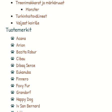
Treenimakkarat ja märkäruuat
Monster
Turkinhoitovälineet
Valjaat koirille
Tuotemerkit
Acana
Arion
Bozita Robur
Cibau
Dibaq Sense
Eukanuba
Finnero
Foxy Fur
Grandorf
Happy Dog
Iv San Bernard