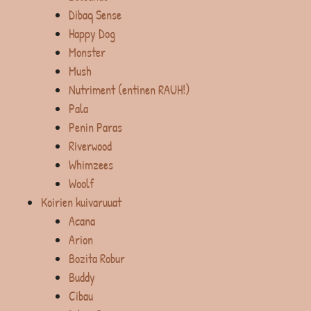
Dibaq Sense
Happy Dog
Monster
Mush
Nutriment (entinen RAUH!)
Pala
Penin Paras
Riverwood
Whimzees
Woolf
Koirien kuivaruuat
Acana
Arion
Bozita Robur
Buddy
Cibau