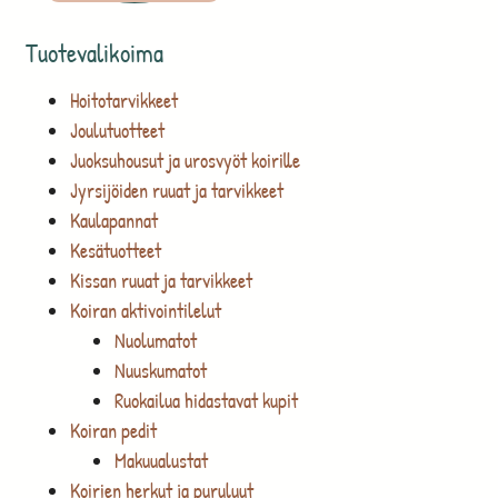
Tuotevalikoima
Hoitotarvikkeet
Joulutuotteet
Juoksuhousut ja urosvyöt koirille
Jyrsijöiden ruuat ja tarvikkeet
Kaulapannat
Kesätuotteet
Kissan ruuat ja tarvikkeet
Koiran aktivointilelut
Nuolumatot
Nuuskumatot
Ruokailua hidastavat kupit
Koiran pedit
Makuualustat
Koirien herkut ja puruluut