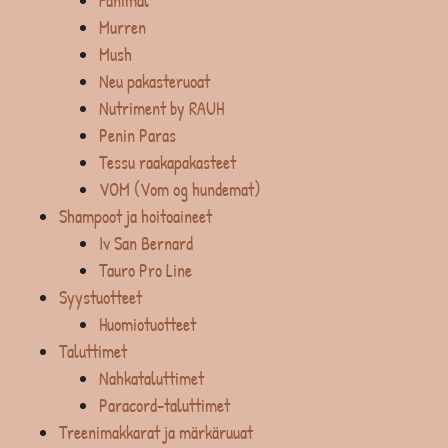
Fanimal
Murren
Mush
Neu pakasteruoat
Nutriment by RAUH
Penin Paras
Tessu raakapakasteet
VOM (Vom og hundemat)
Shampoot ja hoitoaineet
Iv San Bernard
Tauro Pro Line
Syystuotteet
Huomiotuotteet
Taluttimet
Nahkataluttimet
Paracord-taluttimet
Treenimakkarat ja märkäruuat