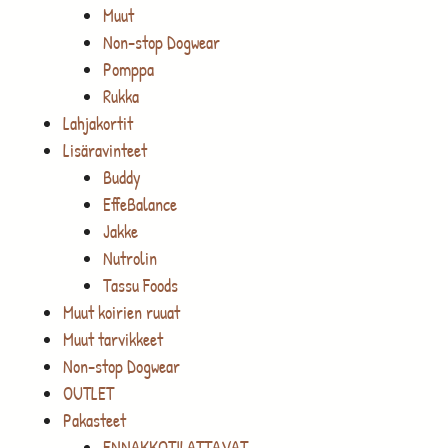
Muut
Non-stop Dogwear
Pomppa
Rukka
Lahjakortit
Lisäravinteet
Buddy
EffeBalance
Jakke
Nutrolin
Tassu Foods
Muut koirien ruuat
Muut tarvikkeet
Non-stop Dogwear
OUTLET
Pakasteet
ENNAKKOTILATTAVAT