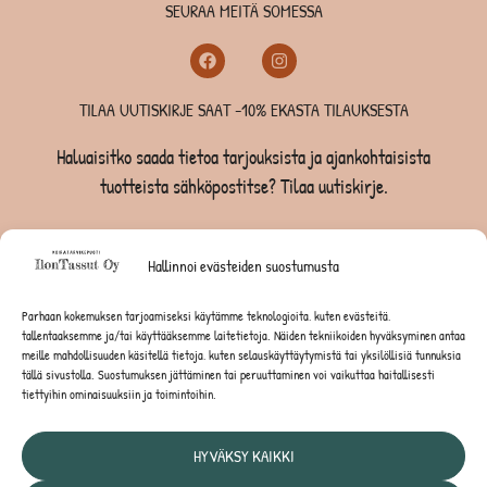
SEURAA MEITÄ SOMESSA
TILAA UUTISKIRJE SAAT -10% EKASTA TILAUKSESTA
Haluaisitko saada tietoa tarjouksista ja ajankohtaisista
tuotteista sähköpostitse? Tilaa uutiskirje.
TILAA UUTISKIRJE -SAAT -10% EKASTA TILAUKSESTA
Hallinnoi evästeiden suostumusta
KOIRILLE
Parhaan kokemuksen tarjoamiseksi käytämme teknologioita, kuten evästeitä,
tallentaaksemme ja/tai käyttääksemme laitetietoja. Näiden tekniikoiden hyväksyminen antaa
KISSOILLE
meille mahdollisuuden käsitellä tietoja, kuten selauskäyttäytymistä tai yksilöllisiä tunnuksia
tällä sivustolla. Suostumuksen jättäminen tai peruuttaminen voi vaikuttaa haitallisesti
tiettyihin ominaisuuksiin ja toimintoihin.
JYRSIJÖILLE
HYVÄKSY KAIKKI