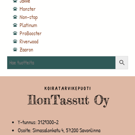
Jakke
Monster
Non-stop
Platinum
ProBooster
Riverwood
Zaaron
Y-tunnus: 3129300-2
Osoite: Simasalonkatu 4, 57200 Savonlinna