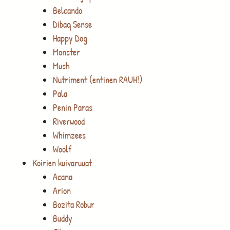
Belcando
Dibaq Sense
Happy Dog
Monster
Mush
Nutriment (entinen RAUH!)
Pala
Penin Paras
Riverwood
Whimzees
Woolf
Koirien kuivaruuat
Acana
Arion
Bozita Robur
Buddy