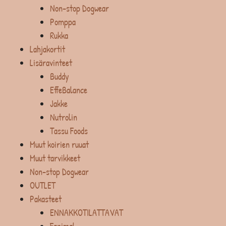
Non-stop Dogwear
Pomppa
Rukka
Lahjakortit
Lisäravinteet
Buddy
EffeBalance
Jakke
Nutrolin
Tassu Foods
Muut koirien ruuat
Muut tarvikkeet
Non-stop Dogwear
OUTLET
Pakasteet
ENNAKKOTILATTAVAT