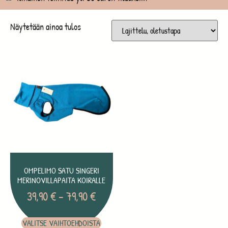
Näytetään ainoa tulos
OMPELIMO SATU SINGERI
MERINOVILLAPAITA KOIRALLE
39,90
€
–
79,90
€
VALITSE VAIHTOEHDOISTA