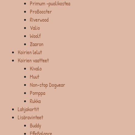
Primum -puolikostea
ProBooster
Riverwood
Valio
Woolf
Zaaron
Koirien lelut
Koirien vaatteet
Kivalo
Muut
Non-stop Dogwear
Pomppa
Rukka
Lahjakortit
Lisäravinteet
Buddy
EffeBalance