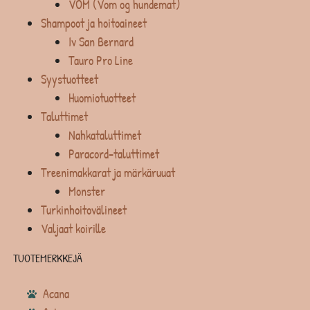
VOM (Vom og hundemat)
Shampoot ja hoitoaineet
Iv San Bernard
Tauro Pro Line
Syystuotteet
Huomiotuotteet
Taluttimet
Nahkataluttimet
Paracord-taluttimet
Treenimakkarat ja märkäruuat
Monster
Turkinhoitovälineet
Valjaat koirille
TUOTEMERKKEJÄ
Acana