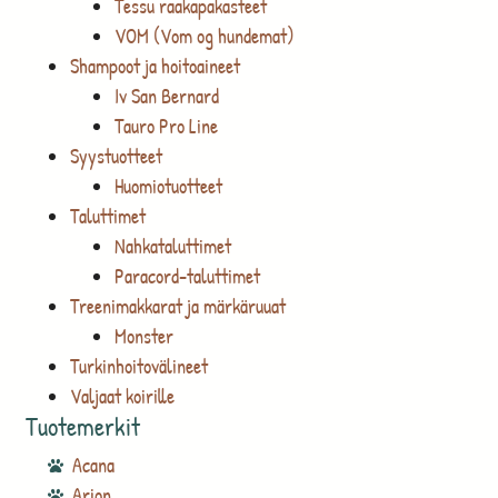
Tessu raakapakasteet
VOM (Vom og hundemat)
Shampoot ja hoitoaineet
Iv San Bernard
Tauro Pro Line
Syystuotteet
Huomiotuotteet
Taluttimet
Nahkataluttimet
Paracord-taluttimet
Treenimakkarat ja märkäruuat
Monster
Turkinhoitovälineet
Valjaat koirille
Tuotemerkit
Acana
Arion