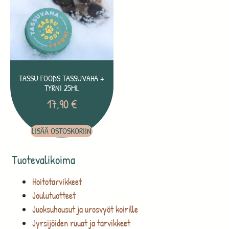
TASSU FOODS TASSUVAHA +
TYRNI 25ML
17,90
€
LISÄÄ OSTOSKORIIN
Tuotevalikoima
Hoitotarvikkeet
Joulutuotteet
Juoksuhousut ja urosvyöt koirille
Jyrsijöiden ruuat ja tarvikkeet