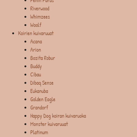
Penin Paras
Riverwood
Whimzees
Woolf
Koirien kuivaruuat
Acana
Arion
Bozita Robur
Buddy
Cibau
Dibaq Sense
Eukanuba
Golden Eagle
Grandorf
Happy Dog koiran kuivaruoka
Monster kuivaruuat
Platinum