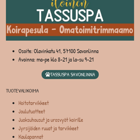
Osoite: Olavinkatu 41, 57100 Savonlinna
Avoinna: ma-pe klo 8-21 ja la-su 9-21
TASSUSPA SAVONLINNA
TUOTEVALIKOIMA
Hoitotarvikkeet
Joulutuotteet
Juoksuhousut ja urosvyöt koirille
Jyrsijöiden ruuat ja tarvikkeet
Kaulapannat