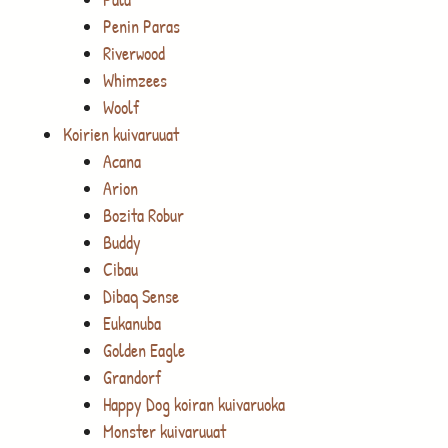
Penin Paras
Riverwood
Whimzees
Woolf
Koirien kuivaruuat
Acana
Arion
Bozita Robur
Buddy
Cibau
Dibaq Sense
Eukanuba
Golden Eagle
Grandorf
Happy Dog koiran kuivaruoka
Monster kuivaruuat