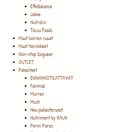
EffeBalance
Jakke
Nutrolin
Tassu Foods
Muut koirien ruuat
Muut tarvikkeet
Non-stop Dogwear
OUTLET
Pakasteet
ENNAKKOTILATTAVAT
Fanimal
Murren
Mush
Neu pakasteruoat
Nutriment by RAUH
Penin Paras