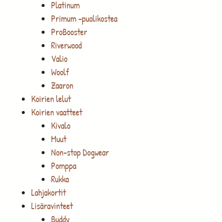
Platinum
Primum -puolikostea
ProBooster
Riverwood
Valio
Woolf
Zaaron
Koirien lelut
Koirien vaatteet
Kivalo
Muut
Non-stop Dogwear
Pomppa
Rukka
Lahjakortit
Lisäravinteet
Buddy