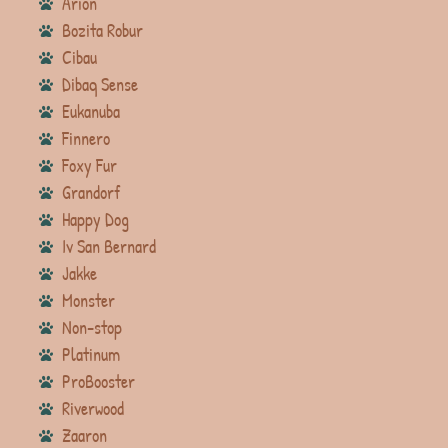
Arion
Bozita Robur
Cibau
Dibaq Sense
Eukanuba
Finnero
Foxy Fur
Grandorf
Happy Dog
Iv San Bernard
Jakke
Monster
Non-stop
Platinum
ProBooster
Riverwood
Zaaron