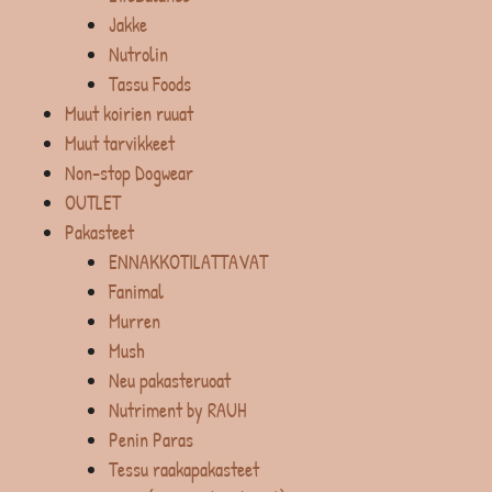
Jakke
Nutrolin
Tassu Foods
Muut koirien ruuat
Muut tarvikkeet
Non-stop Dogwear
OUTLET
Pakasteet
ENNAKKOTILATTAVAT
Fanimal
Murren
Mush
Neu pakasteruoat
Nutriment by RAUH
Penin Paras
Tessu raakapakasteet