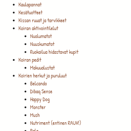
Kaulapannat
Kesätuotteet
Kissan ruuat ja tarvikkeet
Koiran aktivointilelut
Nuolumatot
Nuuskumatot
Ruokailua hidastavat kupit
Koiran pedit
Makuualustat
Koirien herkut ja puruluut
Belcando
Dibaq Sense
Happy Dog
Monster
Mush
Nutriment (entinen RAUH!)
Pala