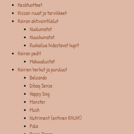
Kesätuotteet
Kissan ruuat ja tarvikkeet
Koiran aktivointilelut
Nuolumatot
Nuuskumatot
Ruokailua hidastavat kupit
Koiran pedit
Makuualustat
Koirien herkut ja puruluut
Belcando
Dibaq Sense
Happy Dog
Monster
Mush
Nutriment (entinen RAUH!)
Pala