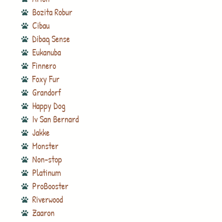
Bozita Robur
Cibau
Dibaq Sense
Eukanuba
Finnero
Foxy Fur
Grandorf
Happy Dog
Iv San Bernard
Jakke
Monster
Non-stop
Platinum
ProBooster
Riverwood
Zaaron