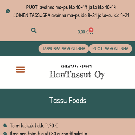
PUOTI avoinna ma-pe klo 10-17 ja la klo 10-14
ILOINEN TASSUSPA avoinna ma-pe klo 8-21 ja la-su klo 9-21
0
0,00
€
TASSUSPA SAVONLINNA
PUOTI SAVONLINNA
Tassu Foods
Toimituskulut alk. 7,90 €
Ilmainen toimitus yli 80 euron tilauksiin