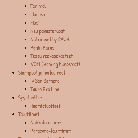
Fanimal
Murren
Mush
Neu pakasteruoat
Nutriment by RAUH
Penin Paras
Tessu raakapakasteet
VOM (Vom og hundemat)
Shampoot ja hoitoaineet
Iv San Bernard
Tauro Pro Line
Syystuotteet
Huomiotuotteet
Taluttimet
Nahkataluttimet
Paracord-taluttimet