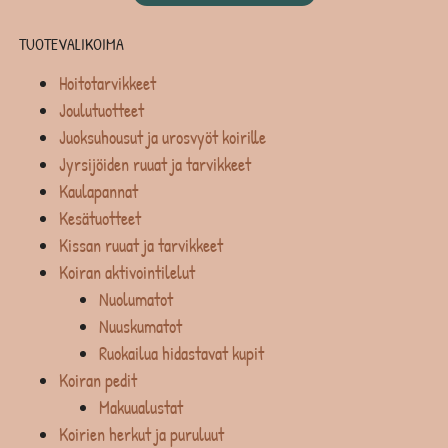
TUOTEVALIKOIMA
Hoitotarvikkeet
Joulutuotteet
Juoksuhousut ja urosvyöt koirille
Jyrsijöiden ruuat ja tarvikkeet
Kaulapannat
Kesätuotteet
Kissan ruuat ja tarvikkeet
Koiran aktivointilelut
Nuolumatot
Nuuskumatot
Ruokailua hidastavat kupit
Koiran pedit
Makuualustat
Koirien herkut ja puruluut