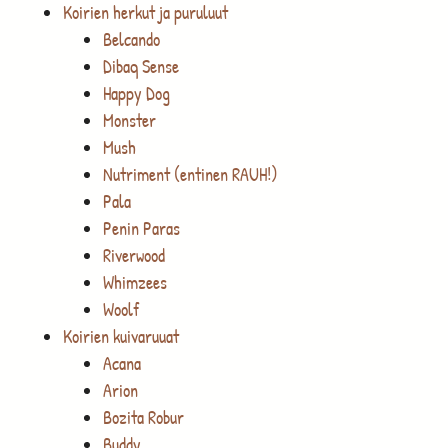
Koirien herkut ja puruluut
Belcando
Dibaq Sense
Happy Dog
Monster
Mush
Nutriment (entinen RAUH!)
Pala
Penin Paras
Riverwood
Whimzees
Woolf
Koirien kuivaruuat
Acana
Arion
Bozita Robur
Buddy