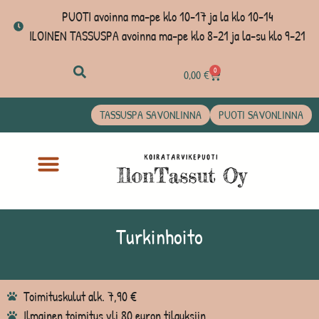
PUOTI avoinna ma-pe klo 10-17 ja la klo 10-14
ILOINEN TASSUSPA avoinna ma-pe klo 8-21 ja la-su klo 9-21
0
0,00
€
TASSUSPA SAVONLINNA
PUOTI SAVONLINNA
Turkinhoito
Toimituskulut alk. 7,90 €
Ilmainen toimitus yli 80 euron tilauksiin