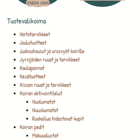
VARAA AIKA
Tuotevalikoima
Hoitotarvikkeet
Joulutuotteet
Juoksuhousut ja urosvyöt koirille
Jyrsijöiden ruuat ja tarvikkeet
Kaulapannat
Kesätuotteet
Kissan ruuat ja tarvikkeet
Koiran aktivointilelut
Nuolumatot
Nuuskumatot
Ruokailua hidastavat kupit
Koiran pedit
Makuualustat