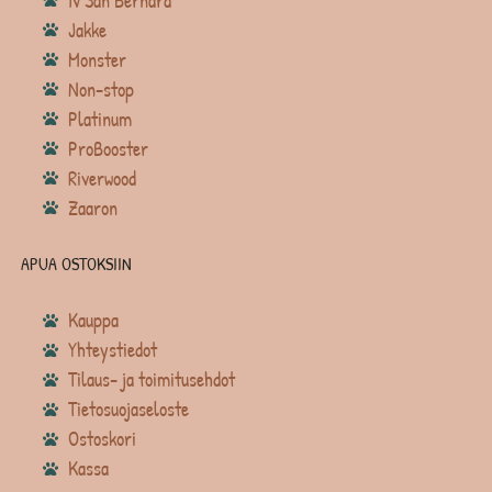
Iv San Bernard
Jakke
Monster
Non-stop
Platinum
ProBooster
Riverwood
Zaaron
APUA OSTOKSIIN
Kauppa
Yhteystiedot
Tilaus- ja toimitusehdot
Tietosuojaseloste
Ostoskori
Kassa