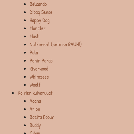
Belcando
Dibaq Sense
Happy Dog
Monster
Mush
Nutriment (entinen RAUH!)
Pala
Penin Paras
Riverwood
Whimzees
Woolf
Koirien kuivaruuat
Acana
Arion
Bozita Robur
Buddy
Cibau