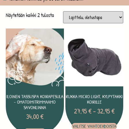
Näytetään kaikki 2 tulosta
ILOINEN TASSUSPA KOIRAPESULA
RUKKA MICRO LIGHT, KYLPYTAKKI
– OMATOIMITRIMMAAMO
KOIRILLE
SAVONLINNA
27,95
€
–
32,95
€
34,00
€
VALITSE VAIHTOEHDOISTA