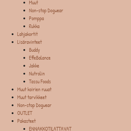
Muut
Non-stop Dogwear
Pomppa
Rukka
Lahjakortit
Lisäravinteet
Buddy
EffeBalance
Jakke
Nutrolin
Tassu Foods
Muut koirien ruuat
Muut tarvikkeet
Non-stop Dogwear
OUTLET
Pakasteet
ENNAKKOTILATTAVAT