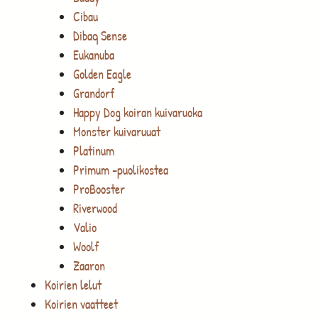
Cibau
Dibaq Sense
Eukanuba
Golden Eagle
Grandorf
Happy Dog koiran kuivaruoka
Monster kuivaruuat
Platinum
Primum -puolikostea
ProBooster
Riverwood
Valio
Woolf
Zaaron
Koirien lelut
Koirien vaatteet