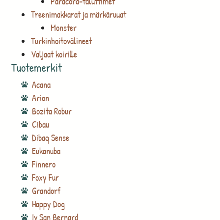
Paracord-taluttimet
Treenimakkarat ja märkäruuat
Monster
Turkinhoitovälineet
Valjaat koirille
Tuotemerkit
Acana
Arion
Bozita Robur
Cibau
Dibaq Sense
Eukanuba
Finnero
Foxy Fur
Grandorf
Happy Dog
Iv San Bernard