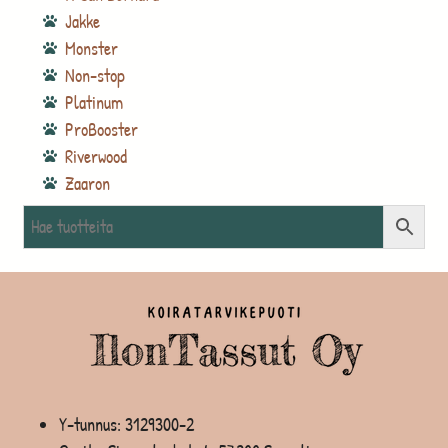
Jakke
Monster
Non-stop
Platinum
ProBooster
Riverwood
Zaaron
Y-tunnus: 3129300-2