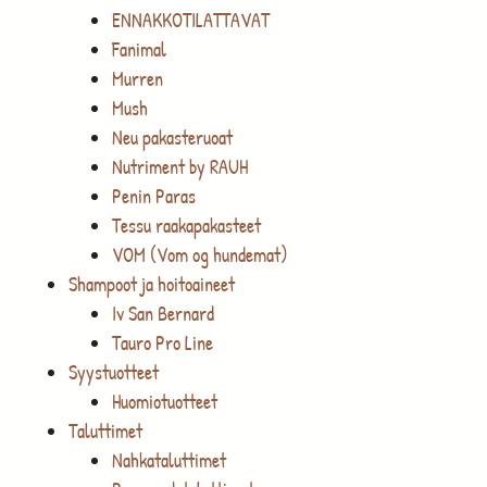
ENNAKKOTILATTAVAT
Fanimal
Murren
Mush
Neu pakasteruoat
Nutriment by RAUH
Penin Paras
Tessu raakapakasteet
VOM (Vom og hundemat)
Shampoot ja hoitoaineet
Iv San Bernard
Tauro Pro Line
Syystuotteet
Huomiotuotteet
Taluttimet
Nahkataluttimet