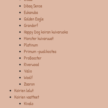
Dibaq Sense
Eukanuba
Golden Eagle
Grandorf
Happy Dog koiran kuivaruoka
Monster kuivaruuat
Platinum
Primum -puolikostea
ProBooster
Riverwood
Valio
Woolf
Zaaron
Koirien lelut
Koirien vaatteet
Kivalo