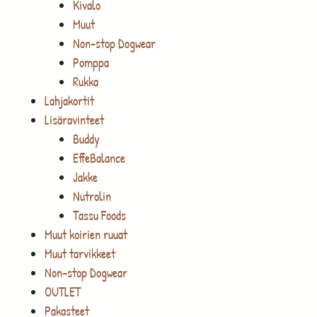
Kivalo
Muut
Non-stop Dogwear
Pomppa
Rukka
Lahjakortit
Lisäravinteet
Buddy
EffeBalance
Jakke
Nutrolin
Tassu Foods
Muut koirien ruuat
Muut tarvikkeet
Non-stop Dogwear
OUTLET
Pakasteet