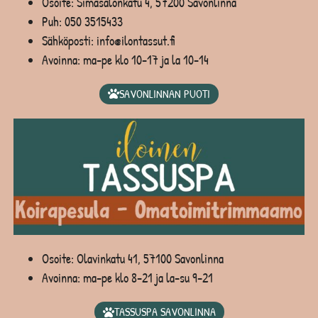
Osoite: Simasalonkatu 4, 57200 Savonlinna
Puh:
050 3515433
Sähköposti: info@ilontassut.fi
Avoinna: ma-pe klo 10-17 ja la 10-14
SAVONLINNAN PUOTI
Osoite: Olavinkatu 41, 57100 Savonlinna
Avoinna: ma-pe klo 8-21 ja la-su 9-21
TASSUSPA SAVONLINNA