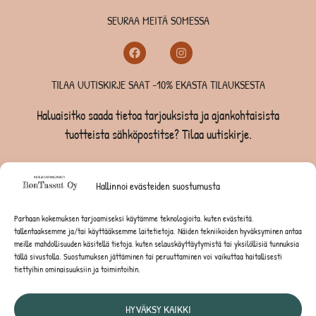
SEURAA MEITÄ SOMESSA
TILAA UUTISKIRJE SAAT -10% EKASTA TILAUKSESTA
Haluaisitko saada tietoa tarjouksista ja ajankohtaisista
tuotteista sähköpostitse? Tilaa uutiskirje.
TILAA UUTISKIRJE -SAAT -10% EKASTA TILAUKSESTA
Hallinnoi evästeiden suostumusta
KOIRILLE
Parhaan kokemuksen tarjoamiseksi käytämme teknologioita, kuten evästeitä,
tallentaaksemme ja/tai käyttääksemme laitetietoja. Näiden tekniikoiden hyväksyminen antaa
KISSOILLE
meille mahdollisuuden käsitellä tietoja, kuten selauskäyttäytymistä tai yksilöllisiä tunnuksia
tällä sivustolla. Suostumuksen jättäminen tai peruuttaminen voi vaikuttaa haitallisesti
tiettyihin ominaisuuksiin ja toimintoihin.
JYRSIJÖILLE
HYVÄKSY KAIKKI