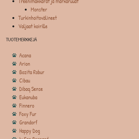
Treenimakkarat ja märkäruuat
Monster
Turkinhoitovälineet
Valjaat koirille
TUOTEMERKKEJÄ
Acana
Arion
Bozita Robur
Cibau
Dibaq Sense
Eukanuba
Finnero
Foxy Fur
Grandorf
Happy Dog