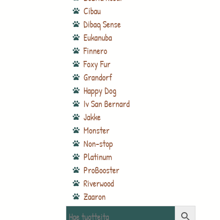
Cibau
Dibaq Sense
Eukanuba
Finnero
Foxy Fur
Grandorf
Happy Dog
Iv San Bernard
Jakke
Monster
Non-stop
Platinum
ProBooster
Riverwood
Zaaron