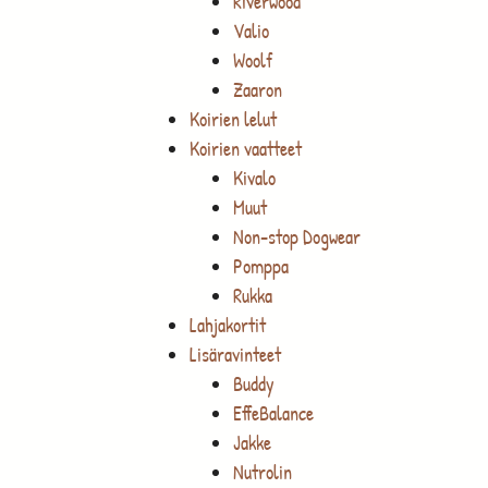
Riverwood
Valio
Woolf
Zaaron
Koirien lelut
Koirien vaatteet
Kivalo
Muut
Non-stop Dogwear
Pomppa
Rukka
Lahjakortit
Lisäravinteet
Buddy
EffeBalance
Jakke
Nutrolin