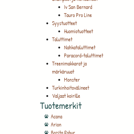
Iv San Bernard
Tauro Pro Line
Syystuotteet
Huomiotuotteet
Taluttimet
Nahkataluttimet
Paracord-taluttimet
Treenimakkarat ja
märkäruuat
Monster
Turkinhoitovälineet
Valjaat koirille
Tuotemerkit
Acana
Arion
Bozita Robur