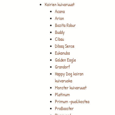
Koirien kuivaruuat
Acana
Arion
Bozita Robur
Buddy
Cibau
Dibaq Sense
Eukanuba
Golden Eagle
Grandorf
Happy Dog koiran
kuivaruoka
Monster kuivaruuat
Platinum
Primum -puolikostea
ProBooster