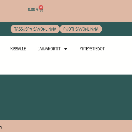
0
0,00
€
TASSUSPA SAVONLINNA
PUOTI SAVONLINNA
KISSALLE
LAHJAKORTIT
YHTEYSTIEDOT
n