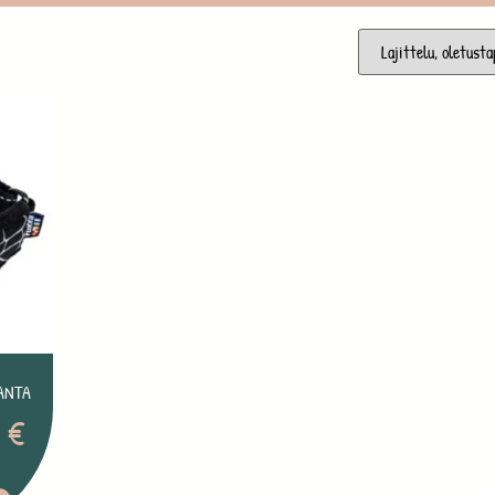
ANTA
5
€