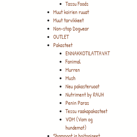
Tassu Foods
Muut koirien ruuat
Muut tarvikkeet
Non-stop Dogwear
OUTLET
Pakasteet
ENNAKKOTILATTAVAT
Fanimal
Murren
Mush
Neu pakasteruoat
Nutriment by RAUH
Penin Paras
Tessu raakapakasteet
VOM (Vom og
hundemat)
Shampoot ja hoitoaineet