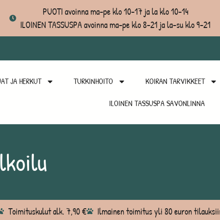
PUOTI avoinna ma-pe klo 10-17 ja la klo 10-14
ILOINEN TASSUSPA avoinna ma-pe klo 8-21 ja la-su klo 9-21
AT JA HERKUT
TURKINHOITO
KOIRAN TARVIKKEET
ILOINEN TASSUSPA SAVONLINNA
lkoilu
Toimituskulut alk. 7,90 €
Ilmainen toimitus yli 80 euron tilauksii