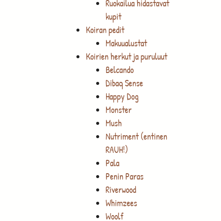
Ruokailua hidastavat
kupit
Koiran pedit
Makuualustat
Koirien herkut ja puruluut
Belcando
Dibaq Sense
Happy Dog
Monster
Mush
Nutriment (entinen
RAUH!)
Pala
Penin Paras
Riverwood
Whimzees
Woolf