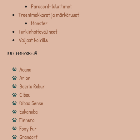
Paracord-taluttimet
Treenimakkarat ja märkäruuat
Monster
Turkinhoitovälineet
Valjaat koirille
TUOTEMERKKEJÄ
Acana
Arion
Bozita Robur
Cibau
Dibaq Sense
Eukanuba
Finnero
Foxy Fur
Grandorf