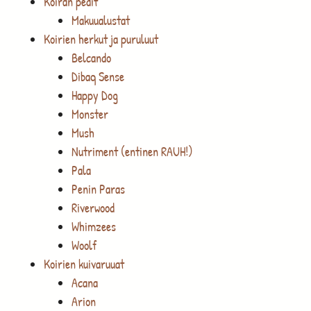
Koiran pedit
Makuualustat
Koirien herkut ja puruluut
Belcando
Dibaq Sense
Happy Dog
Monster
Mush
Nutriment (entinen RAUH!)
Pala
Penin Paras
Riverwood
Whimzees
Woolf
Koirien kuivaruuat
Acana
Arion