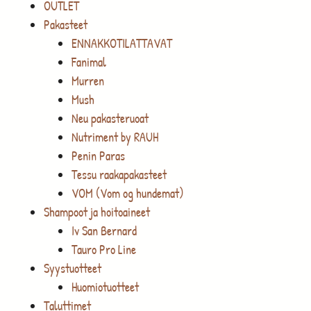
OUTLET
Pakasteet
ENNAKKOTILATTAVAT
Fanimal
Murren
Mush
Neu pakasteruoat
Nutriment by RAUH
Penin Paras
Tessu raakapakasteet
VOM (Vom og hundemat)
Shampoot ja hoitoaineet
Iv San Bernard
Tauro Pro Line
Syystuotteet
Huomiotuotteet
Taluttimet