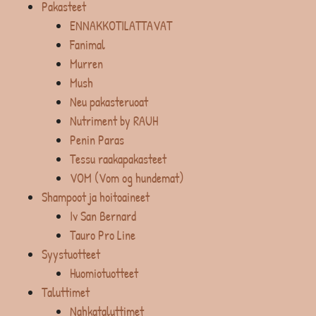
Pakasteet
ENNAKKOTILATTAVAT
Fanimal
Murren
Mush
Neu pakasteruoat
Nutriment by RAUH
Penin Paras
Tessu raakapakasteet
VOM (Vom og hundemat)
Shampoot ja hoitoaineet
Iv San Bernard
Tauro Pro Line
Syystuotteet
Huomiotuotteet
Taluttimet
Nahkataluttimet