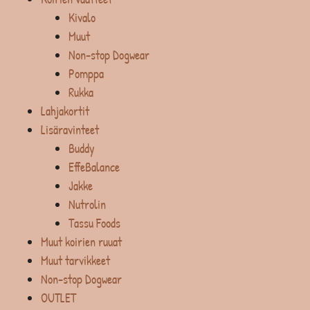
Kivalo
Muut
Non-stop Dogwear
Pomppa
Rukka
Lahjakortit
Lisäravinteet
Buddy
EffeBalance
Jakke
Nutrolin
Tassu Foods
Muut koirien ruuat
Muut tarvikkeet
Non-stop Dogwear
OUTLET