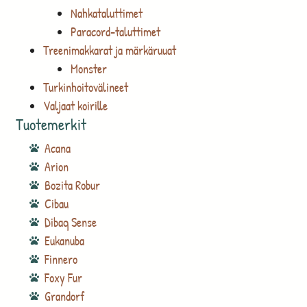
Nahkataluttimet
Paracord-taluttimet
Treenimakkarat ja märkäruuat
Monster
Turkinhoitovälineet
Valjaat koirille
Tuotemerkit
Acana
Arion
Bozita Robur
Cibau
Dibaq Sense
Eukanuba
Finnero
Foxy Fur
Grandorf