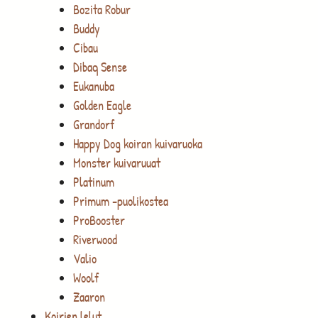
Bozita Robur
Buddy
Cibau
Dibaq Sense
Eukanuba
Golden Eagle
Grandorf
Happy Dog koiran kuivaruoka
Monster kuivaruuat
Platinum
Primum -puolikostea
ProBooster
Riverwood
Valio
Woolf
Zaaron
Koirien lelut