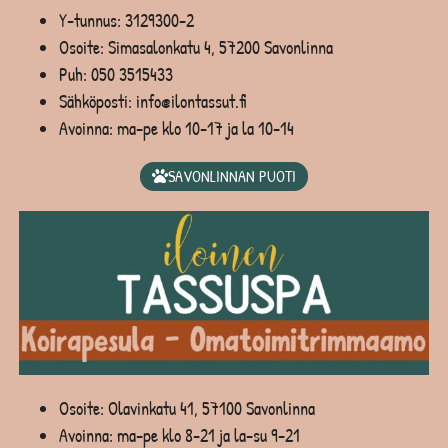
Y-tunnus: 3129300-2
Osoite: Simasalonkatu 4, 57200 Savonlinna
Puh:
050 3515433
Sähköposti: info@ilontassut.fi
Avoinna: ma-pe klo 10-17 ja la 10-14
SAVONLINNAN PUOTI
Osoite: Olavinkatu 41, 57100 Savonlinna
Avoinna: ma-pe klo 8-21 ja la-su 9-21