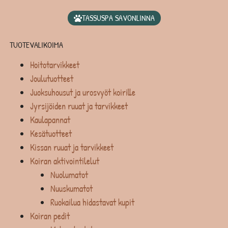
TASSUSPA SAVONLINNA
TUOTEVALIKOIMA
Hoitotarvikkeet
Joulutuotteet
Juoksuhousut ja urosvyöt koirille
Jyrsijöiden ruuat ja tarvikkeet
Kaulapannat
Kesätuotteet
Kissan ruuat ja tarvikkeet
Koiran aktivointilelut
Nuolumatot
Nuuskumatot
Ruokailua hidastavat kupit
Koiran pedit