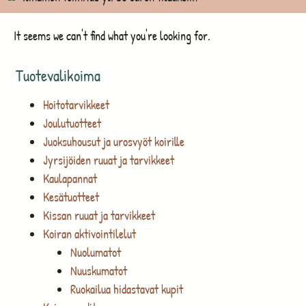
It seems we can't find what you're looking for.
Tuotevalikoima
Hoitotarvikkeet
Joulutuotteet
Juoksuhousut ja urosvyöt koirille
Jyrsijöiden ruuat ja tarvikkeet
Kaulapannat
Kesätuotteet
Kissan ruuat ja tarvikkeet
Koiran aktivointilelut
Nuolumatot
Nuuskumatot
Ruokailua hidastavat kupit