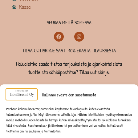
Kassa
SEURAA MEITÄ SOMESSA
TILAA UUTISKIRJE SAAT -10% EKASTA TILAUKSESTA
Haluaisitko saada tietoa tarjouksista ja ajankohtaisista
tuotteista sähköpostitse? Tilaa uutiskirje.
TILAA UUTISKIRJE -SAAT -10% EKASTA TILAUKSESTA
Hallinnoi evästeiden suostumusta
KOIRILLE
Parhaan kokemuksen tarjoamiseksi käytämme teknologioita, kuten evästeitä,
tallentaaksemme ja/tai käyttääksemme laitetietoja. Näiden tekniikoiden hyväksyminen antaa
KISSOILLE
meille mahdollisuuden käsitellä tietoja, kuten selauskäyttäytymistä tai yksilöllisiä tunnuksia
tällä sivustolla. Suostumuksen jättäminen tai peruuttaminen voi vaikuttaa haitallisesti
tiettyihin ominaisuuksiin ja toimintoihin.
JYRSIJÖILLE