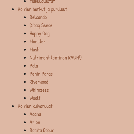
Makuualustat
Koirien herkut ja puruluut
Belcando
Dibaq Sense
Happy Dog
Monster
Mush
Nutriment (entinen RAUH!)
Pala
Penin Paras
Riverwood
Whimzees
Woolf
Koirien kuivaruuat
Acana
Arion
Bozita Robur