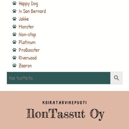
Happy Dog
Iv San Bernard
Jakke
Monster
Non-stop
Platinum
ProBooster
Riverwood
Zaaron