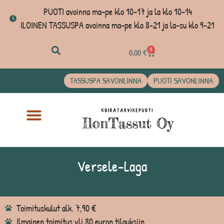
PUOTI avoinna ma-pe klo 10-17 ja la klo 10-14
ILOINEN TASSUSPA avoinna ma-pe klo 8-21 ja la-su klo 9-21
0
0,00
€
TASSUSPA SAVONLINNA
PUOTI SAVONLINNA
Versele-Laga
Toimituskulut alk. 7,90 €
Ilmainen toimitus yli 80 euron tilauksiin