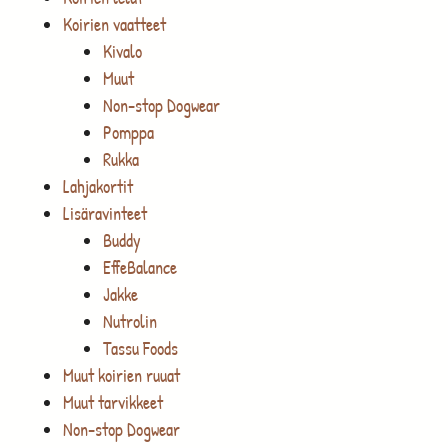
Koirien vaatteet
Kivalo
Muut
Non-stop Dogwear
Pomppa
Rukka
Lahjakortit
Lisäravinteet
Buddy
EffeBalance
Jakke
Nutrolin
Tassu Foods
Muut koirien ruuat
Muut tarvikkeet
Non-stop Dogwear