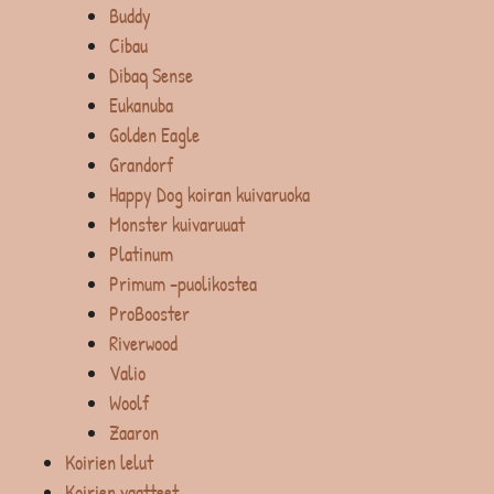
Buddy
Cibau
Dibaq Sense
Eukanuba
Golden Eagle
Grandorf
Happy Dog koiran kuivaruoka
Monster kuivaruuat
Platinum
Primum -puolikostea
ProBooster
Riverwood
Valio
Woolf
Zaaron
Koirien lelut
Koirien vaatteet