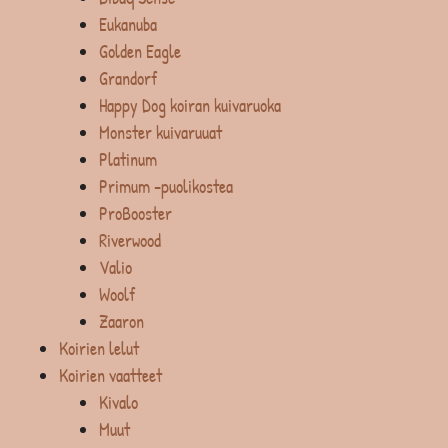
Eukanuba
Golden Eagle
Grandorf
Happy Dog koiran kuivaruoka
Monster kuivaruuat
Platinum
Primum -puolikostea
ProBooster
Riverwood
Valio
Woolf
Zaaron
Koirien lelut
Koirien vaatteet
Kivalo
Muut