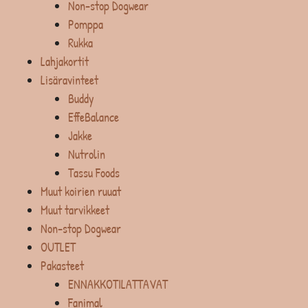
Non-stop Dogwear
Pomppa
Rukka
Lahjakortit
Lisäravinteet
Buddy
EffeBalance
Jakke
Nutrolin
Tassu Foods
Muut koirien ruuat
Muut tarvikkeet
Non-stop Dogwear
OUTLET
Pakasteet
ENNAKKOTILATTAVAT
Fanimal