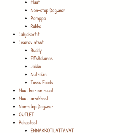
Muut
Non-stop Dogwear
Pomppa
Rukka
Lahjakortit
Lisäravinteet
Buddy
EffeBalance
Jakke
Nutrolin
Tassu Foods
Muut koirien ruuat
Muut tarvikkeet
Non-stop Dogwear
OUTLET
Pakasteet
ENNAKKOTILATTAVAT