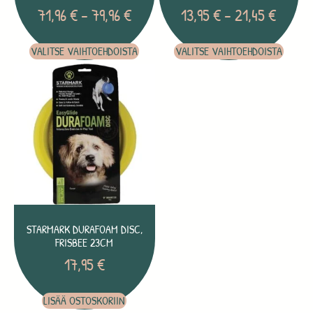
71,96
€
–
79,96
€
13,95
€
–
21,45
€
VALITSE VAIHTOEHDOISTA
VALITSE VAIHTOEHDOISTA
STARMARK DURAFOAM DISC,
FRISBEE 23CM
17,95
€
LISÄÄ OSTOSKORIIN