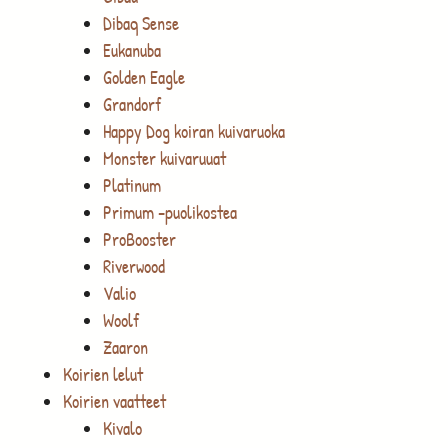
Dibaq Sense
Eukanuba
Golden Eagle
Grandorf
Happy Dog koiran kuivaruoka
Monster kuivaruuat
Platinum
Primum -puolikostea
ProBooster
Riverwood
Valio
Woolf
Zaaron
Koirien lelut
Koirien vaatteet
Kivalo