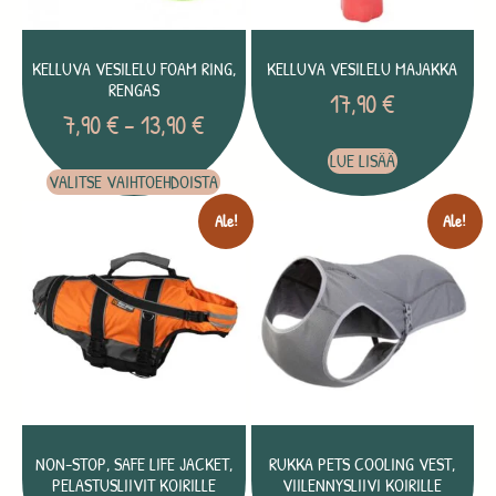
KELLUVA VESILELU FOAM RING,
KELLUVA VESILELU MAJAKKA
RENGAS
17,90
€
7,90
€
–
13,90
€
LUE LISÄÄ
VALITSE VAIHTOEHDOISTA
Ale!
Ale!
NON-STOP, SAFE LIFE JACKET,
RUKKA PETS COOLING VEST,
PELASTUSLIIVIT KOIRILLE
VIILENNYSLIIVI KOIRILLE