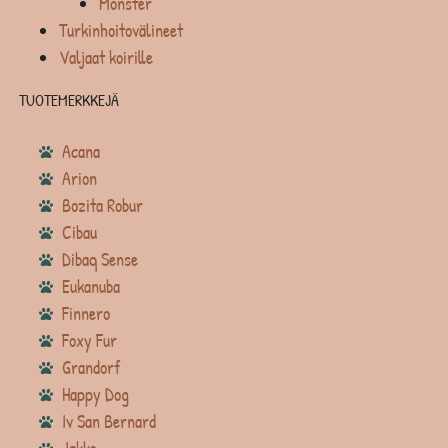
Monster
Turkinhoitovälineet
Valjaat koirille
TUOTEMERKKEJÄ
Acana
Arion
Bozita Robur
Cibau
Dibaq Sense
Eukanuba
Finnero
Foxy Fur
Grandorf
Happy Dog
Iv San Bernard