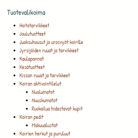
Tuotevalikoima
Hoitotarvikkeet
Joulutuotteet
Juoksuhousut ja urosvyöt koirille
Jyrsijöiden ruuat ja tarvikkeet
Kaulapannat
Kesätuotteet
Kissan ruuat ja tarvikkeet
Koiran aktivointilelut
Nuolumatot
Nuuskumatot
Ruokailua hidastavat kupit
Koiran pedit
Makuualustat
Koirien herkut ja puruluut