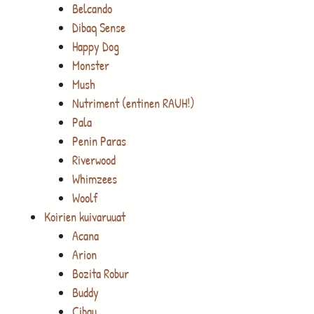
Belcando
Dibaq Sense
Happy Dog
Monster
Mush
Nutriment (entinen RAUH!)
Pala
Penin Paras
Riverwood
Whimzees
Woolf
Koirien kuivaruuat
Acana
Arion
Bozita Robur
Buddy
Cibau