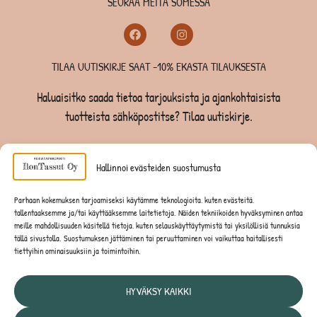
SEURAA MEITÄ SOMESSA
TILAA UUTISKIRJE SAAT -10% EKASTA TILAUKSESTA
Haluaisitko saada tietoa tarjouksista ja ajankohtaisista
tuotteista sähköpostitse? Tilaa uutiskirje.
TILAA UUTISKIRJE -SAAT -10% EKASTA TILAUKSESTA
Hallinnoi evästeiden suostumusta
KOIRILLE
Parhaan kokemuksen tarjoamiseksi käytämme teknologioita, kuten evästeitä,
tallentaaksemme ja/tai käyttääksemme laitetietoja. Näiden tekniikoiden hyväksyminen antaa
KISSOILLE
meille mahdollisuuden käsitellä tietoja, kuten selauskäyttäytymistä tai yksilöllisiä tunnuksia
tällä sivustolla. Suostumuksen jättäminen tai peruuttaminen voi vaikuttaa haitallisesti
tiettyihin ominaisuuksiin ja toimintoihin.
JYRSIJÖILLE
HYVÄKSY KAIKKI