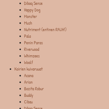
Dibaq Sense
Happy Dog
Monster
Mush
Nutriment (entinen RAUH!)
Pala
Penin Paras
Riverwood
Whimzees
Woolf
Koirien kuivaruuat
Acana
Arion
Bozita Robur
Buddy
Cibau
Dibaq Sense