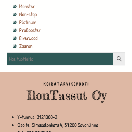
Monster
Non-stop
Platinum
ProBooster
Riverwood
Zaaron
Y-tunnus: 3129300-2
Osoite: Simasalonkatu 4, 57200 Savonlinna