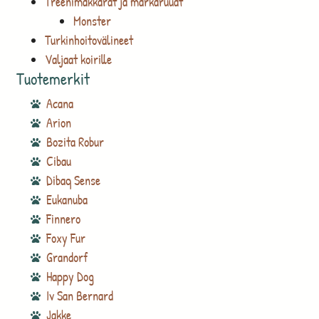
Treenimakkarat ja märkäruuat
Monster
Turkinhoitovälineet
Valjaat koirille
Tuotemerkit
Acana
Arion
Bozita Robur
Cibau
Dibaq Sense
Eukanuba
Finnero
Foxy Fur
Grandorf
Happy Dog
Iv San Bernard
Jakke