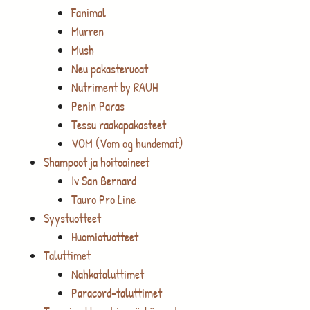
Fanimal
Murren
Mush
Neu pakasteruoat
Nutriment by RAUH
Penin Paras
Tessu raakapakasteet
VOM (Vom og hundemat)
Shampoot ja hoitoaineet
Iv San Bernard
Tauro Pro Line
Syystuotteet
Huomiotuotteet
Taluttimet
Nahkataluttimet
Paracord-taluttimet