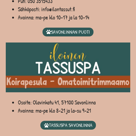
Puh:
050 3515433
Sähköposti: info@ilontassut.fi
Avoinna: ma-pe klo 10-17 ja la 10-14
SAVONLINNAN PUOTI
Osoite: Olavinkatu 41, 57100 Savonlinna
Avoinna: ma-pe klo 8-21 ja la-su 9-21
TASSUSPA SAVONLINNA