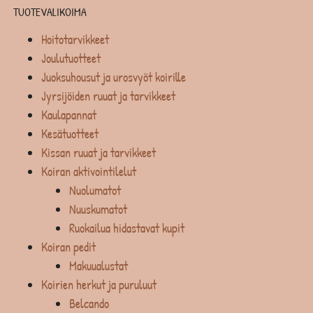
TUOTEVALIKOIMA
Hoitotarvikkeet
Joulutuotteet
Juoksuhousut ja urosvyöt koirille
Jyrsijöiden ruuat ja tarvikkeet
Kaulapannat
Kesätuotteet
Kissan ruuat ja tarvikkeet
Koiran aktivointilelut
Nuolumatot
Nuuskumatot
Ruokailua hidastavat kupit
Koiran pedit
Makuualustat
Koirien herkut ja puruluut
Belcando