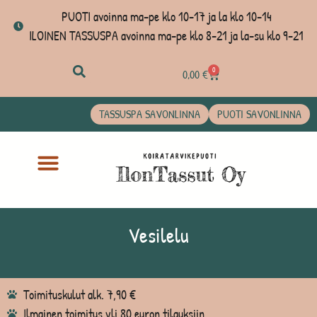
PUOTI avoinna ma-pe klo 10-17 ja la klo 10-14
ILOINEN TASSUSPA avoinna ma-pe klo 8-21 ja la-su klo 9-21
0
0,00
€
TASSUSPA SAVONLINNA
PUOTI SAVONLINNA
Vesilelu
Toimituskulut alk. 7,90 €
Ilmainen toimitus yli 80 euron tilauksiin