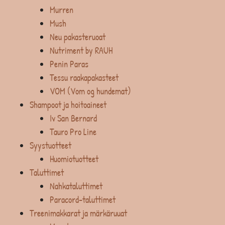
Murren
Mush
Neu pakasteruoat
Nutriment by RAUH
Penin Paras
Tessu raakapakasteet
VOM (Vom og hundemat)
Shampoot ja hoitoaineet
Iv San Bernard
Tauro Pro Line
Syystuotteet
Huomiotuotteet
Taluttimet
Nahkataluttimet
Paracord-taluttimet
Treenimakkarat ja märkäruuat