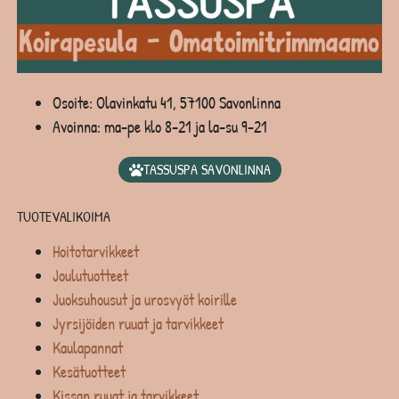
Osoite: Olavinkatu 41, 57100 Savonlinna
Avoinna: ma-pe klo 8-21 ja la-su 9-21
TASSUSPA SAVONLINNA
TUOTEVALIKOIMA
Hoitotarvikkeet
Joulutuotteet
Juoksuhousut ja urosvyöt koirille
Jyrsijöiden ruuat ja tarvikkeet
Kaulapannat
Kesätuotteet
Kissan ruuat ja tarvikkeet