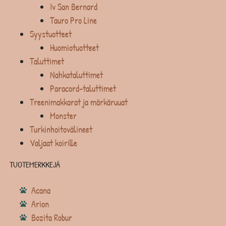
Iv San Bernard
Tauro Pro Line
Syystuotteet
Huomiotuotteet
Taluttimet
Nahkataluttimet
Paracord-taluttimet
Treenimakkarat ja märkäruuat
Monster
Turkinhoitovälineet
Valjaat koirille
TUOTEMERKKEJÄ
Acana
Arion
Bozita Robur