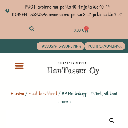
PUOTI avoinna ma-pe klo 10-17 ja la klo 10-14
ILOINEN TASSUSPA avoinna ma-pe klo 8-21 ja la-su klo 9-21
0
0,00
€
TASSUSPA SAVONLINNA
PUOTI SAVONLINNA
Etusivu
/
Muut tarvikkeet
/ BZ Matkakuppi 750ml, silikoni
sininen