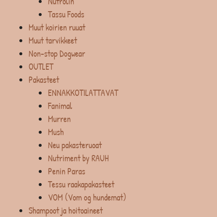
Nutrolin
Tassu Foods
Muut koirien ruuat
Muut tarvikkeet
Non-stop Dogwear
OUTLET
Pakasteet
ENNAKKOTILATTAVAT
Fanimal
Murren
Mush
Neu pakasteruoat
Nutriment by RAUH
Penin Paras
Tessu raakapakasteet
VOM (Vom og hundemat)
Shampoot ja hoitoaineet