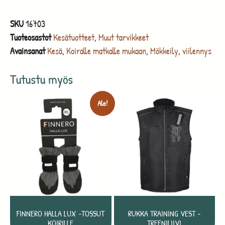
SKU
16703
Tuoteosastot
Kesätuotteet
,
Muut tarvikkeet
Avainsanat
Kesä
,
Koiralle matkalle mukaan
,
Mökkeily
,
viilennys
Tutustu myös
Ale!
FINNERO HALLA LUX -TOSSUT
RUKKA TRAINING VEST -
KOIRILLE
TREENILIIVI