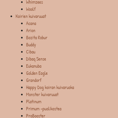
Whimzees
Woolf
Koirien kuivaruuat
Acana
Arion
Bozita Robur
Buddy
Cibau
Dibaq Sense
Eukanuba
Golden Eagle
Grandorf
Happy Dog koiran kuivaruoka
Monster kuivaruuat
Platinum
Primum -puolikostea
ProBooster