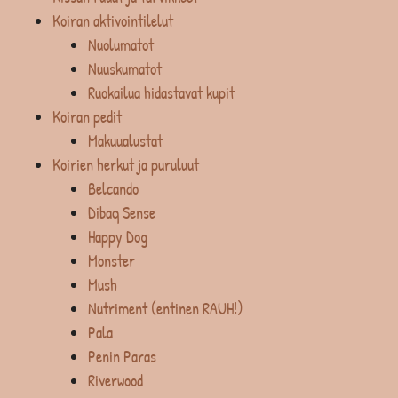
Koiran aktivointilelut
Nuolumatot
Nuuskumatot
Ruokailua hidastavat kupit
Koiran pedit
Makuualustat
Koirien herkut ja puruluut
Belcando
Dibaq Sense
Happy Dog
Monster
Mush
Nutriment (entinen RAUH!)
Pala
Penin Paras
Riverwood