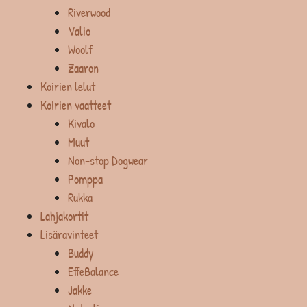
Riverwood
Valio
Woolf
Zaaron
Koirien lelut
Koirien vaatteet
Kivalo
Muut
Non-stop Dogwear
Pomppa
Rukka
Lahjakortit
Lisäravinteet
Buddy
EffeBalance
Jakke