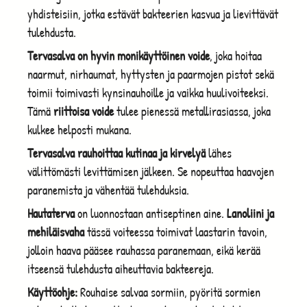
yhdisteisiin, jotka estävät bakteerien kasvua ja lievittävät
tulehdusta.
Tervasalva on hyvin monikäyttöinen voide
, joka hoitaa
naarmut, nirhaumat, hyttysten ja paarmojen pistot sekä
toimii toimivasti kynsinauhoille ja vaikka huulivoiteeksi.
Tämä
riittoisa voide
tulee pienessä metallirasiassa, joka
kulkee helposti mukana.
Tervasalva rauhoittaa kutinaa ja kirvelyä
lähes
välittömästi levittämisen jälkeen. Se nopeuttaa haavojen
paranemista ja vähentää tulehduksia.
Hautaterva
on luonnostaan antiseptinen aine.
Lanoliini ja
mehiläisvaha
tässä voiteessa toimivat laastarin tavoin,
jolloin haava pääsee rauhassa paranemaan, eikä kerää
itseensä tulehdusta aiheuttavia bakteereja.
Käyttöohje:
Rouhaise salvaa sormiin, pyöritä sormien