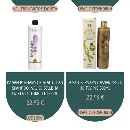
VALITSE VAIHTOEHDOISTA
LISÄÄ OSTOSKORIIN
IV SAN BERNARD CRISTAL CLEAN
IV SAN BERNARD CAVIAR GREEN
SHAMPOO, VALKOISELLE JA
HOITOAINE 300ML
MUSTALLE TURKILLE 500ML
22,95
€
32,95
€
LISÄÄ OSTOSKORIIN
LUE LISÄÄ