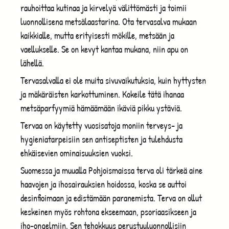
rauhoittaa kutinaa ja kirvelyä välittömästi ja toimii
luonnollisena metsälaastarina. Ota tervasalva mukaan
kaikkialle, mutta erityisesti mökille, metsään ja
vaellukselle. Se on kevyt kantaa mukana, niin apu on
lähellä.
Tervasalvalla ei ole muita sivuvaikutuksia, kuin hyttysten
ja mäkäräisten karkottuminen. Kokeile tätä ihanaa
metsäparfyymiä hämäämään ikäviä pikku ystäviä.
Tervaa on käytetty vuosisatoja moniin terveys- ja
hygieniatarpeisiin sen antiseptisten ja tulehdusta
ehkäisevien ominaisuuksien vuoksi.
Suomessa ja muualla Pohjoismaissa terva oli tärkeä aine
haavojen ja ihosairauksien hoidossa, koska se auttoi
desinfioimaan ja edistämään paranemista. Terva on ollut
keskeinen myös rohtona ekseemaan, psoriaasikseen ja
iho-ongelmiin. Sen tehokkuus perustuuluonnollisiin