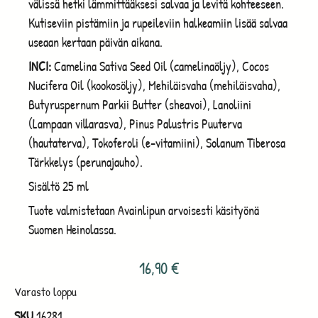
välissä hetki lämmittääksesi salvaa ja levitä kohteeseen.
Kutiseviin pistämiin ja rupeileviin halkeamiin lisää salvaa
useaan kertaan päivän aikana.
INCI:
Camelina Sativa Seed Oil (camelinaöljy), Cocos
Nucifera Oil (kookosöljy), Mehiläisvaha (mehiläisvaha),
Butyruspernum Parkii Butter (sheavoi), Lanoliini
(Lampaan villarasva), Pinus Palustris Puuterva
(hautaterva), Tokoferoli (e-vitamiini), Solanum Tiberosa
Tärkkelys (perunajauho).
Sisältö 25 ml
Tuote valmistetaan Avainlipun arvoisesti käsityönä
Suomen Heinolassa.
16,90
€
Varasto loppu
SKU
16281