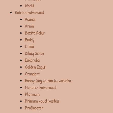
Woolf
Koirien kuivaruuat
Acana
Arion
Bozita Robur
Buddy
Cibau
Dibaq Sense
Eukanuba
Golden Eagle
Grandorf
Happy Dog koiran kuivaruoka
Monster kuivaruuat
Platinum
Primum -puolikostea
ProBooster