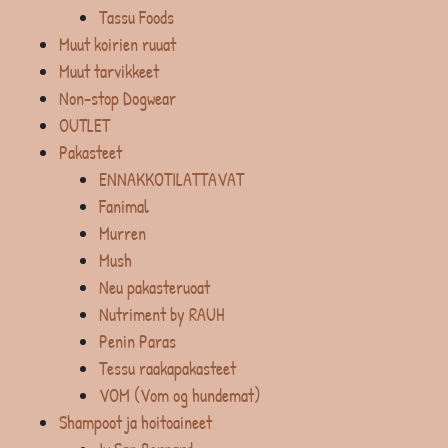
Tassu Foods
Muut koirien ruuat
Muut tarvikkeet
Non-stop Dogwear
OUTLET
Pakasteet
ENNAKKOTILATTAVAT
Fanimal
Murren
Mush
Neu pakasteruoat
Nutriment by RAUH
Penin Paras
Tessu raakapakasteet
VOM (Vom og hundemat)
Shampoot ja hoitoaineet