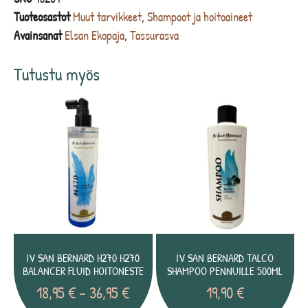
Tuoteosastot
Muut tarvikkeet
,
Shampoot ja hoitoaineet
Avainsanat
Elsan Ekopaja
,
Tassurasva
Tutustu myös
IV SAN BERNARD H270 H270
IV SAN BERNARD TALCO
BALANCER FLUID HOITONESTE
SHAMPOO PENNUILLE 500ML
18,95
€
–
36,95
€
19,90
€