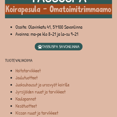
Osoite: Olavinkatu 41, 57100 Savonlinna
Avoinna: ma-pe klo 8-21 ja la-su 9-21
TASSUSPA SAVONLINNA
TUOTEVALIKOIMA
Hoitotarvikkeet
Joulutuotteet
Juoksuhousut ja urosvyöt koirille
Jyrsijöiden ruuat ja tarvikkeet
Kaulapannat
Kesätuotteet
Kissan ruuat ja tarvikkeet