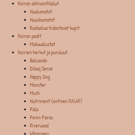
Koiran aktivointilelut
Nuolumatot
Nuuskumatot
Ruokailua hidastavat kupit
Koiran pedit
Makuualustat
Koirien herkut ja puruluut
Belcando
Dibaq Sense
Happy Dog
Monster
Mush
Nutriment (entinen RAUH!)
Pala
Penin Paras
Riverwood
Whimzees