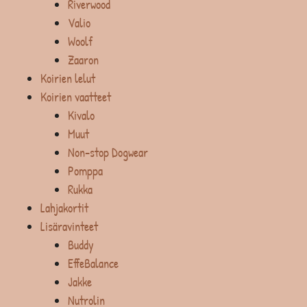
Riverwood
Valio
Woolf
Zaaron
Koirien lelut
Koirien vaatteet
Kivalo
Muut
Non-stop Dogwear
Pomppa
Rukka
Lahjakortit
Lisäravinteet
Buddy
EffeBalance
Jakke
Nutrolin