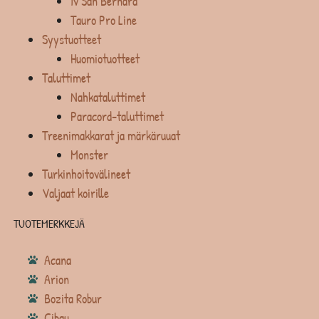
Iv San Bernard
Tauro Pro Line
Syystuotteet
Huomiotuotteet
Taluttimet
Nahkataluttimet
Paracord-taluttimet
Treenimakkarat ja märkäruuat
Monster
Turkinhoitovälineet
Valjaat koirille
TUOTEMERKKEJÄ
Acana
Arion
Bozita Robur
Cibau