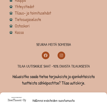
Kauppa
Yhteystiedot
Tilaus- ja toimitusehdot
Tietosuojaseloste
Ostoskori
Kassa
SEURAA MEITÄ SOMESSA
TILAA UUTISKIRJE SAAT -10% EKASTA TILAUKSESTA
Haluaisitko saada tietoa tarjouksista ja ajankohtaisista
tuotteista sähköpostitse? Tilaa uutiskirje.
TILAA UUTISKIRJE -SAAT -10% EKASTA TILAUKSESTA
Hallinnoi evästeiden suostumusta