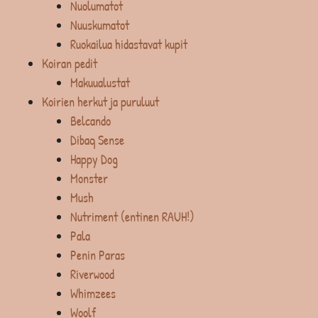
Nuolumatot
Nuuskumatot
Ruokailua hidastavat kupit
Koiran pedit
Makuualustat
Koirien herkut ja puruluut
Belcando
Dibaq Sense
Happy Dog
Monster
Mush
Nutriment (entinen RAUH!)
Pala
Penin Paras
Riverwood
Whimzees
Woolf