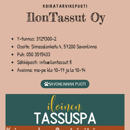
Y-tunnus: 3129300-2
Osoite: Simasalonkatu 4, 57200 Savonlinna
Puh:
050 3515433
Sähköposti: info@ilontassut.fi
Avoinna: ma-pe klo 10-17 ja la 10-14
SAVONLINNAN PUOTI