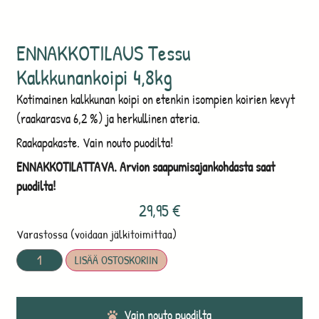
ENNAKKOTILAUS Tessu
Kalkkunankoipi 4,8kg
Kotimainen kalkkunan koipi on etenkin isompien koirien kevyt
(raakarasva 6,2 %) ja herkullinen ateria.
Raakapakaste. Vain nouto puodilta!
ENNAKKOTILATTAVA. Arvion saapumisajankohdasta saat
puodilta!
29,95
€
Varastossa (voidaan jälkitoimittaa)
LISÄÄ OSTOSKORIIN
Vain nouto puodilta