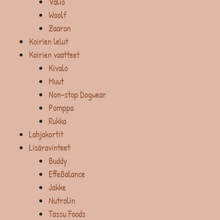
Valio
Woolf
Zaaron
Koirien lelut
Koirien vaatteet
Kivalo
Muut
Non-stop Dogwear
Pomppa
Rukka
Lahjakortit
Lisäravinteet
Buddy
EffeBalance
Jakke
Nutrolin
Tassu Foods