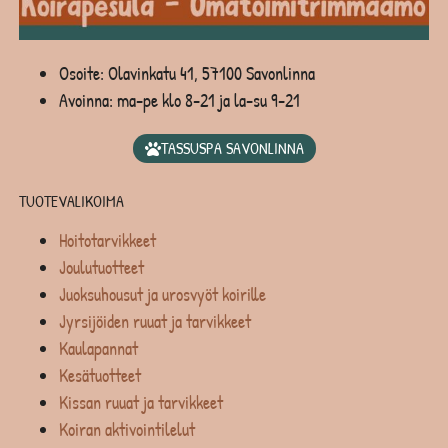
Osoite: Olavinkatu 41, 57100 Savonlinna
Avoinna: ma-pe klo 8-21 ja la-su 9-21
TASSUSPA SAVONLINNA
TUOTEVALIKOIMA
Hoitotarvikkeet
Joulutuotteet
Juoksuhousut ja urosvyöt koirille
Jyrsijöiden ruuat ja tarvikkeet
Kaulapannat
Kesätuotteet
Kissan ruuat ja tarvikkeet
Koiran aktivointilelut