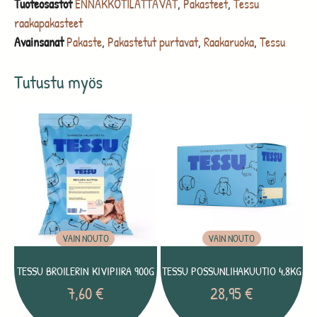
Tuoteosastot
ENNAKKOTILATTAVAT
,
Pakasteet
,
Tessu
raakapakasteet
Avainsanat
Pakaste
,
Pakastetut purtavat
,
Raakaruoka
,
Tessu
Tutustu myös
VAIN NOUTO
VAIN NOUTO
TESSU BROILERIN KIVIPIIRA 900G
TESSU POSSUNLIHAKUUTIO 4,8KG
7,60
€
28,95
€