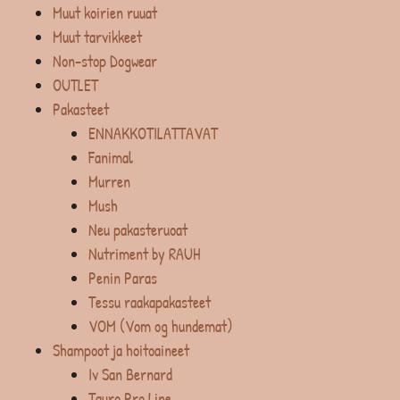
Muut koirien ruuat
Muut tarvikkeet
Non-stop Dogwear
OUTLET
Pakasteet
ENNAKKOTILATTAVAT
Fanimal
Murren
Mush
Neu pakasteruoat
Nutriment by RAUH
Penin Paras
Tessu raakapakasteet
VOM (Vom og hundemat)
Shampoot ja hoitoaineet
Iv San Bernard
Tauro Pro Line