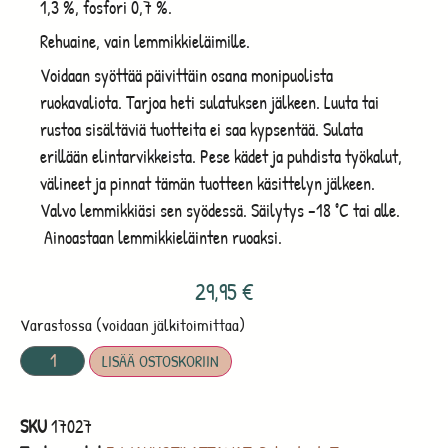
1,3 %, fosfori 0,7 %.
Rehuaine, vain lemmikkieläimille.
Voidaan syöttää päivittäin osana monipuolista
ruokavaliota. Tarjoa heti sulatuksen jälkeen. Luuta tai
rustoa sisältäviä tuotteita ei saa kypsentää. Sulata
erillään elintarvikkeista. Pese kädet ja puhdista työkalut,
välineet ja pinnat tämän tuotteen käsittelyn jälkeen.
Valvo lemmikkiäsi sen syödessä. Säilytys –18 °C tai alle.
Ainoastaan lemmikkieläinten ruoaksi.
29,95
€
Varastossa (voidaan jälkitoimittaa)
LISÄÄ OSTOSKORIIN
SKU
17027