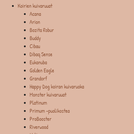
Koirien kuivaruuat
Acana
Arion
Bozita Robur
Buddy
Cibau
Dibaq Sense
Eukanuba
Golden Eagle
Grandorf
Happy Dog koiran kuivaruoka
Monster kuivaruuat
Platinum
Primum -puolikostea
ProBooster
Riverwood