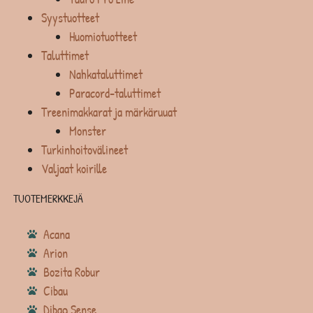
Syystuotteet
Huomiotuotteet
Taluttimet
Nahkataluttimet
Paracord-taluttimet
Treenimakkarat ja märkäruuat
Monster
Turkinhoitovälineet
Valjaat koirille
TUOTEMERKKEJÄ
Acana
Arion
Bozita Robur
Cibau
Dibaq Sense