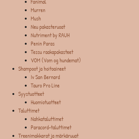
Fanimal
Murren
Mush
Neu pakasteruoat
Nutriment by RAUH
Penin Paras
Tessu raakapakasteet
VOM (Vom og hundemat)
Shampoot ja hoitoaineet
Iv San Bernard
Tauro Pro Line
Syystuotteet
Huomiotuotteet
Taluttimet
Nahkataluttimet
Paracord-taluttimet
Treenimakkarat ja märkäruuat