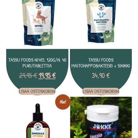
TASSU FOODS NIVEL 120G/N. 40
TASSU FOODS
PURUTABLETTIA
MAITOHAPPOBAKTEERI + SINKKI
29,95
€
19,95
€
34,90
€
LISÄÄ OSTOSKORIIN
LISÄÄ OSTOSKORIIN
Ale!