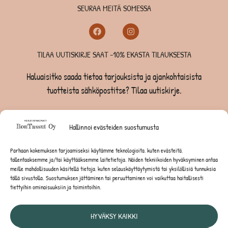
SEURAA MEITÄ SOMESSA
TILAA UUTISKIRJE SAAT -10% EKASTA TILAUKSESTA
Haluaisitko saada tietoa tarjouksista ja ajankohtaisista
tuotteista sähköpostitse? Tilaa uutiskirje.
TILAA UUTISKIRJE -SAAT -10% EKASTA TILAUKSESTA
Hallinnoi evästeiden suostumusta
KOIRILLE
Parhaan kokemuksen tarjoamiseksi käytämme teknologioita, kuten evästeitä,
tallentaaksemme ja/tai käyttääksemme laitetietoja. Näiden tekniikoiden hyväksyminen antaa
KISSOILLE
meille mahdollisuuden käsitellä tietoja, kuten selauskäyttäytymistä tai yksilöllisiä tunnuksia
tällä sivustolla. Suostumuksen jättäminen tai peruuttaminen voi vaikuttaa haitallisesti
tiettyihin ominaisuuksiin ja toimintoihin.
JYRSIJÖILLE
HYVÄKSY KAIKKI