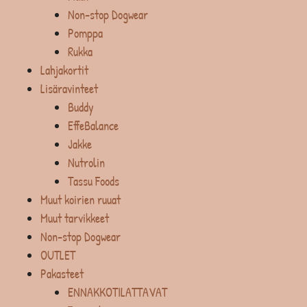
Non-stop Dogwear
Pomppa
Rukka
Lahjakortit
Lisäravinteet
Buddy
EffeBalance
Jakke
Nutrolin
Tassu Foods
Muut koirien ruuat
Muut tarvikkeet
Non-stop Dogwear
OUTLET
Pakasteet
ENNAKKOTILATTAVAT