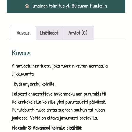
Ilmainen toimitus yli 80 euron tilauksiin
Kuvaus
Lisätiedot
Arviot (0)
Kuvaus
Ainutlaatuinen tuote, joka tukee nivelten normaalia
liikkuvuutta.
Täydennysrehu koirille.
Helposti annosteltava hyvänmakuinen purutabletti.
Kaikenkokoisille koirille yksi purutabletti päivässä.
Purutabletti tulee antaa suoraan suuhun tai ruoan
joukossa. Vettä on oltava jatkuvasti saatavilla.
Flexadin® Advanced koiralle sisältää: