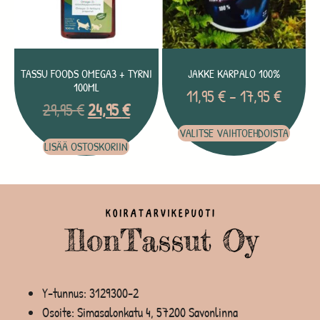
TASSU FOODS OMEGA3 + TYRNI
JAKKE KARPALO 100%
100ML
11,95
€
–
17,95
€
29,95
€
24,95
€
VALITSE VAIHTOEHDOISTA
LISÄÄ OSTOSKORIIN
Y-tunnus: 3129300-2
Osoite: Simasalonkatu 4, 57200 Savonlinna