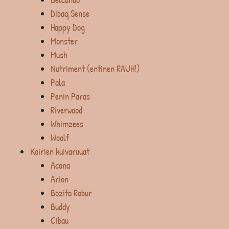
Dibaq Sense
Happy Dog
Monster
Mush
Nutriment (entinen RAUH!)
Pala
Penin Paras
Riverwood
Whimzees
Woolf
Koirien kuivaruuat
Acana
Arion
Bozita Robur
Buddy
Cibau