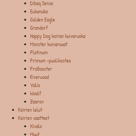
Dibaq Sense
Eukanuba
Golden Eagle
Grandorf
Happy Dog koiran kuivaruoka
Monster kuivaruuat
Platinum
Primum -puolikostea
ProBooster
Riverwood
Valio
Woolf
Zaaron
Koirien lelut
Koirien vaatteet
Kivalo
Muut