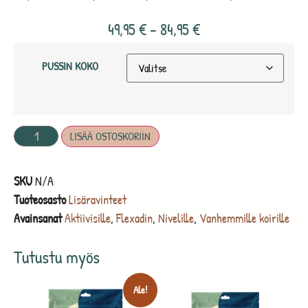
49,95
€
–
84,95
€
PUSSIN KOKO
LISÄÄ OSTOSKORIIN
SKU
N/A
Tuoteosasto
Lisäravinteet
Avainsanat
Aktiivisille
,
Flexadin
,
Nivelille
,
Vanhemmille koirille
Tutustu myös
Ale!