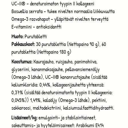
UC-II® – denaturoimaton tyypin II kollageeni
Boswellia serrata – tukee nivelten normaalia liikkuvuutta
Omega-3 rasvahapot – ylläpitävät nivelten terveyttä
E-vitamiini – antioksidantti
Muoto:
Purutabletti
Pakkauskoot:
30 purutablettia (Nettopaino 90 g), 60
purutablettia (Nettopaino 180 g)
Koostumus:
Kaurajauho, ruisjauho, panimohiiva,
glyseriini, kananmaksajauhe, pellavansiemenöljy
(Omega-3 lähde), UC-II® kananrustojauhe (sisältää
kaliumkloridia: 0,44%, kollageenijauhetta yhteensä:
0,37% (sisältää denaturoimatonta tyypin II kollageenia:
0,045%)) 1,49%, kalaöljy (Omega-3 lähde), pektiini,
sakkaroosi, maltodekstriini, kalsiumsulfaattidihydraatti.
Lisäaineet/kg:
emulgointi- ja stabilointiaineet,
sakeuttamis- ja hyytelöimisaineet: Arabikumi E414