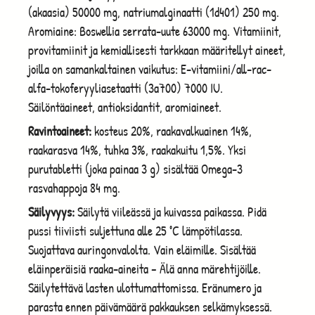
(akaasia) 50000 mg, natriumalginaatti (1d401) 250 mg.
Aromiaine: Boswellia serrata-uute 63000 mg. Vitamiinit,
provitamiinit ja kemiallisesti tarkkaan määritellyt aineet,
joilla on samankaltainen vaikutus: E-vitamiini/all-rac-
alfa-tokoferyyliasetaatti (3a700) 7000 IU.
Säilöntäaineet, antioksidantit, aromiaineet.
Ravintoaineet:
kosteus 20%, raakavalkuainen 14%,
raakarasva 14%, tuhka 3%, raakakuitu 1,5%. Yksi
purutabletti (joka painaa 3 g) sisältää Omega-3
rasvahappoja 84 mg.
Säilyvyys:
Säilytä viileässä ja kuivassa paikassa. Pidä
pussi tiiviisti suljettuna alle 25 °C lämpötilassa.
Suojattava auringonvalolta. Vain eläimille. Sisältää
eläinperäisiä raaka-aineita – Älä anna märehtijöille.
Säilytettävä lasten ulottumattomissa. Eränumero ja
parasta ennen päivämäärä pakkauksen selkämyksessä.