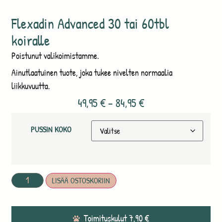
Flexadin Advanced 30 tai 60tbl
koiralle
Poistunut valikoimistamme.
Ainutlaatuinen tuote, joka tukee nivelten normaalia
liikkuvuutta.
49,95
€
–
84,95
€
PUSSIN KOKO
LISÄÄ OSTOSKORIIN
Toimituskulut 7,90 €