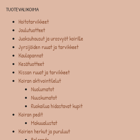
TUOTEVALIKOIMA
Hoitotarvikkeet
Joulutuotteet
Juoksuhousut ja urosvyöt koirille
Jyrsijöiden ruuat ja tarvikkeet
Kaulapannat
Kesätuotteet
Kissan ruuat ja tarvikkeet
Koiran aktivointilelut
Nuolumatot
Nuuskumatot
Ruokailua hidastavat kupit
Koiran pedit
Makuualustat
Koirien herkut ja puruluut
Belcando