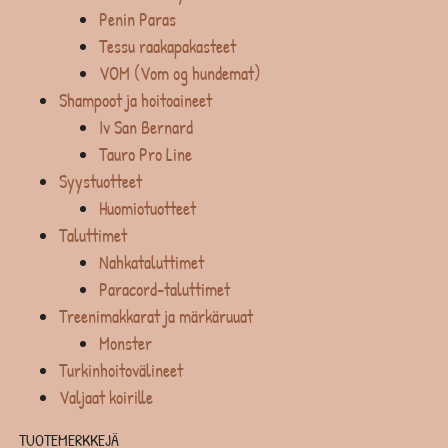
Penin Paras
Tessu raakapakasteet
VOM (Vom og hundemat)
Shampoot ja hoitoaineet
Iv San Bernard
Tauro Pro Line
Syystuotteet
Huomiotuotteet
Taluttimet
Nahkataluttimet
Paracord-taluttimet
Treenimakkarat ja märkäruuat
Monster
Turkinhoitovälineet
Valjaat koirille
TUOTEMERKKEJÄ