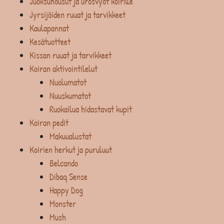
Juoksuhousut ja urosvyöt koirille
Jyrsijöiden ruuat ja tarvikkeet
Kaulapannat
Kesätuotteet
Kissan ruuat ja tarvikkeet
Koiran aktivointilelut
Nuolumatot
Nuuskumatot
Ruokailua hidastavat kupit
Koiran pedit
Makuualustat
Koirien herkut ja puruluut
Belcando
Dibaq Sense
Happy Dog
Monster
Mush