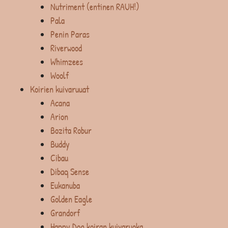
Nutriment (entinen RAUH!)
Pala
Penin Paras
Riverwood
Whimzees
Woolf
Koirien kuivaruuat
Acana
Arion
Bozita Robur
Buddy
Cibau
Dibaq Sense
Eukanuba
Golden Eagle
Grandorf
Happy Dog koiran kuivaruoka