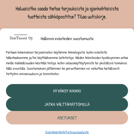
Haluaisitko saada tietoa tarjouksista ja ajankohtaisista
tuotteista sähköpostitse? Tilaa uutiskirje.
TILAA UUTISKIRJE -SAAT -10% EKASTA TILAUKSESTA
Hallinnoi evästeiden suostumusta
KOIRILLE
Parhaan kokemuksen tarjoamiseksi käytämme teknologioita, kuten evästeitä,
tallentaaksemme ja/tai käyttääksemme laitetietoja. Näiden tekniikoiden hyväksyminen antaa
KISSOILLE
meille mahdollisuuden käsitellä tietoja, kuten selauskäyttäytymistä tai yksilöllisiä tunnuksia
tällä sivustolla. Suostumuksen jättäminen tai peruuttaminen voi vaikuttaa haitallisesti
tiettyihin ominaisuuksiin ja toimintoihin.
JYRSIJÖILLE
HYVÄKSY KAIKKI
JATKA VÄLTTÄMÄTTÖMILLÄ
Tietosuojaseloste
ASETUKSET
© IlonTassut Oy | Kaikki oikeudet pidätetään
Evästekäytäntö
Tietosuojaseloste