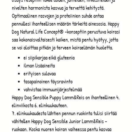
nivelten harmonista kasvua ja tervettä kehitystä.
Optimaalinen rasvojen ja proteiinien suhde antaa
pennullesi ihanteellisen määrän tärkeitä ainesosia. Happy
Dog Natural Life Concept® -konseptiin perustuva koirasi
saa kokonaisvaltaisesti kaiken, mistä pentu hyötyy, jotta
se voi aloittaa pitkän ja terveen koiraelämän huoletta.
ei siipikarjaa eikä gluteenia
ilman lisäaineita
erityisen sulavaa
tasapainoinen täysravinto
vahvistaa immuunijärjestelmää
Happy Dog Sensible Puppy Lamm&Reis on ihanteellinen 4.
elinviikosta 6. elinkuukauteen.
7. elinkuukaudesta lähtien pennun ruokinta tulisi siirtää
vähitellen Happy Dog Sensible Junior Lamm&Reis -
ruokaan. Koska nuoren koiran vaiheessa pentu kasvaa