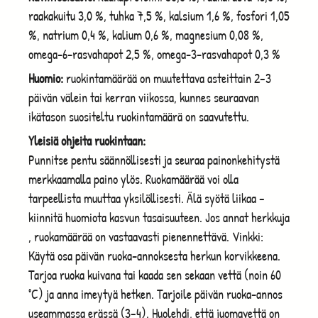
raakakuitu 3,0 %, tuhka 7,5 %, kalsium 1,6 %, fosfori 1,05
%, natrium 0,4 %, kalium 0,6 %, magnesium 0,08 %,
omega-6-rasvahapot 2,5 %, omega-3-rasvahapot 0,3 %
Huomio:
ruokintamäärää on muutettava asteittain 2–3
päivän välein tai kerran viikossa, kunnes seuraavan
ikätason suositeltu ruokintamäärä on saavutettu.
Yleisiä ohjeita ruokintaan:
Punnitse pentu säännöllisesti ja seuraa painonkehitystä
merkkaamalla paino ylös. Ruokamäärää voi olla
tarpeellista muuttaa yksilöllisesti. Älä syötä liikaa –
kiinnitä huomiota kasvun tasaisuuteen. Jos annat herkkuja
, ruokamäärää on vastaavasti pienennettävä. Vinkki:
Käytä osa päivän ruoka-annoksesta herkun korvikkeena.
Tarjoa ruoka kuivana tai kaada sen sekaan vettä (noin 60
°C) ja anna imeytyä hetken. Tarjoile päivän ruoka-annos
useammassa erässä (3–4). Huolehdi, että juomavettä on