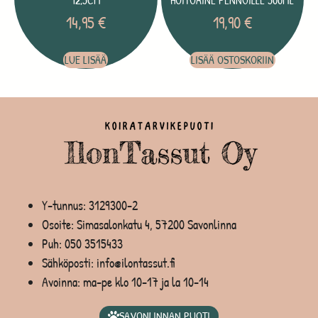
12,5CM
HOITOAINE PENNUILLE 500ML
14,95
€
19,90
€
LUE LISÄÄ
LISÄÄ OSTOSKORIIN
Y-tunnus: 3129300-2
Osoite: Simasalonkatu 4, 57200 Savonlinna
Puh:
050 3515433
Sähköposti: info@ilontassut.fi
Avoinna: ma-pe klo 10-17 ja la 10-14
SAVONLINNAN PUOTI