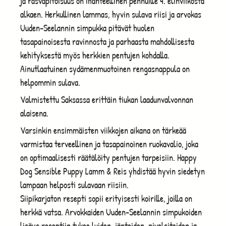
ja rasvapitoisuus on ihanteellinen pennuille 4. elinviikosta
alkaen. Herkullinen lammas, hyvin sulava riisi ja arvokas
Uuden-Seelannin simpukka pitävät huolen
tasapainoisesta ravinnosta ja parhaasta mahdollisesta
kehityksestä myös herkkien pentujen kohdalla.
Ainutlaatuinen sydämenmuotoinen rengasnappula on
helpommin sulava.
Valmistettu Saksassa erittäin tiukan laadunvalvonnan
alaisena.
Varsinkin ensimmäisten viikkojen aikana on tärkeää
varmistaa terveellinen ja tasapainoinen ruokavalio, joka
on optimaalisesti räätälöity pentujen tarpeisiin. Happy
Dog Sensible Puppy Lamm & Reis yhdistää hyvin siedetyn
lampaan helposti sulavaan riisiin.
Siipikarjaton resepti sopii erityisesti koirille, joilla on
herkkä vatsa. Arvokkaiden Uuden-Seelannin simpukoiden
lisäys reseptiin tukee luiden, jänteiden, nivelsiteiden ja