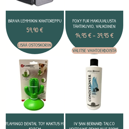
BRAVA LEMMIKIN KANTOREPPU
FOXY FUR MAKUUALUSTA
TÄHTIKUVIO, VALKOINEN
59,90
€
14,95
€
–
39,95
€
LISÄÄ OSTOSKORIIN
VALITSE VAIHTOEHDOISTA
FLAMINGO DENTAL TOY KAKTUS M
IV SAN BERNARD TALCO