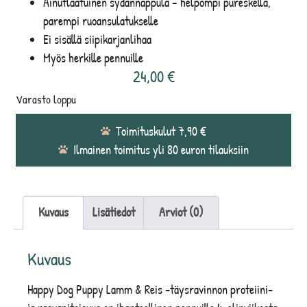
Ainutlaatuinen sydännappula – helpompi pureskella,
parempi ruoansulatukselle
Ei sisällä siipikarjanlihaa
Myös herkille pennuille
24,00
€
Varasto loppu
Toimituskulut 7,90 €
Ilmainen toimitus yli 80 euron tilauksiin
Kuvaus
Lisätiedot
Arviot (0)
Kuvaus
Happy Dog Puppy Lamm & Reis -täysravinnon proteiini-