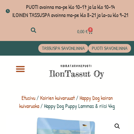
PUOTI avoinna ma-pe klo 10-17 ja la klo 10-14
ILOINEN TASSUSPA avoinna ma-pe klo 8-21 ja la-su klo 9-21
0
0,00
€
TASSUSPA SAVONLINNA
PUOTI SAVONLINNA
Etusivu
/
Koirien kuivaruuat
/
Happy Dog koiran
kuivaruoka
/ Happy Dog Puppy Lammas & riisi 4kg