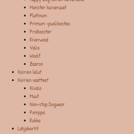
Monster kuivaruuat
Platinum
Primum -puolikostea
ProBooster
Riverwood
Valio
Woolf
Zaaron
Koirien lelut
Koirien vaatteet
Kivalo
Muut
Non-stop Dogwear
Pomppa
Rukka
Lahjakortit