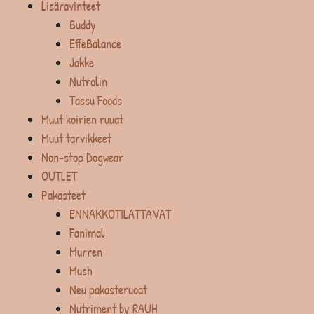
Lisäravinteet
Buddy
EffeBalance
Jakke
Nutrolin
Tassu Foods
Muut koirien ruuat
Muut tarvikkeet
Non-stop Dogwear
OUTLET
Pakasteet
ENNAKKOTILATTAVAT
Fanimal
Murren
Mush
Neu pakasteruoat
Nutriment by RAUH