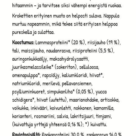
hitaammin – ja tarvitsee siksi vähempi energistä ruokaa.
Krokettien erityinen muoto on helposti sulava. Nappula
murtuu nopeammin, mikä tekee siitä erityisen helppoa
pureskella ja sulattaa.
Koostumus:
Lammasproteiini* (20 %), riisijauho (19 %),
tali, maissijauho, naudanrasva, riisiproteiini (5,5 %),
auringonkukkaöljy, maksahydrolysaatti,
juurikasmelassileike* (sokeriton), selluloosa,
omenapulppa*, rapsiöljy, kaliumkloridi, hiivat*,
natriumkloridi, merilevä, pellavansiemen,
psylliuminkuoret, simpukanliha* (0,05 %), yucca
schidigera*, hiivat (uutettu), maarianohdake, artisokka,
voikukka, inkivääri, koivunlehti, nokkonen, kamomilla,
korianteri, rosmariini, salvia, lakritsijuuri, timjami,
(kuivattuja yrttejä yhteensä 0,16 %); *) kuivattu.
Ravintosisältö:
Raakaproteiini 30,0 %, raakarasva 16,0 %,