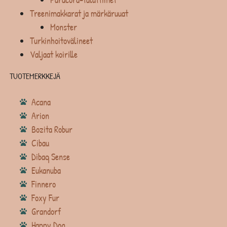
Treenimakkarat ja märkäruuat
Monster
Turkinhoitovälineet
Valjaat koirille
TUOTEMERKKEJÄ
Acana
Arion
Bozita Robur
Cibau
Dibaq Sense
Eukanuba
Finnero
Foxy Fur
Grandorf
Happy Dog