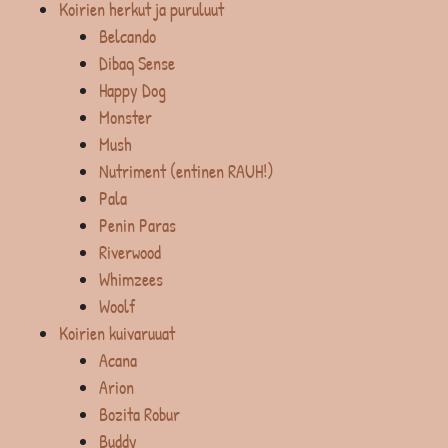
Koirien herkut ja puruluut
Belcando
Dibaq Sense
Happy Dog
Monster
Mush
Nutriment (entinen RAUH!)
Pala
Penin Paras
Riverwood
Whimzees
Woolf
Koirien kuivaruuat
Acana
Arion
Bozita Robur
Buddy