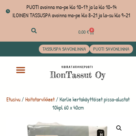
PUOTI avoinna ma-pe klo 10-17 ja la klo 10-14
ILOINEN TASSUSPA avoinna ma-pe klo 8-21 ja la-su klo 9-21
0
0,00
€
TASSUSPA SAVONLINNA
PUOTI SAVONLINNA
Etusivu
/
Hoitotarvikkeet
/ Karlie kertakäyttöiset pissa-alustat
10kpl 60 x 40cm