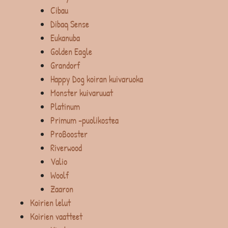
Cibau
Dibaq Sense
Eukanuba
Golden Eagle
Grandorf
Happy Dog koiran kuivaruoka
Monster kuivaruuat
Platinum
Primum -puolikostea
ProBooster
Riverwood
Valio
Woolf
Zaaron
Koirien lelut
Koirien vaatteet