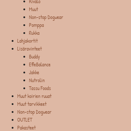
Kivalo
Muut
Non-stop Dogwear
Pomppa
Rukka
Lahjakortit
Lisäravinteet
Buddy
EffeBalance
Jakke
Nutrolin
Tassu Foods
Muut koirien ruuat
Muut tarvikkeet
Non-stop Dogwear
OUTLET
Pakasteet