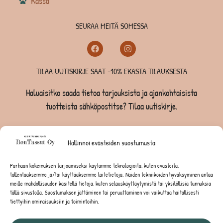
Kassa
SEURAA MEITÄ SOMESSA
TILAA UUTISKIRJE SAAT -10% EKASTA TILAUKSESTA
Haluaisitko saada tietoa tarjouksista ja ajankohtaisista
tuotteista sähköpostitse? Tilaa uutiskirje.
TILAA UUTISKIRJE -SAAT -10% EKASTA TILAUKSESTA
Hallinnoi evästeiden suostumusta
KOIRILLE
Parhaan kokemuksen tarjoamiseksi käytämme teknologioita, kuten evästeitä,
tallentaaksemme ja/tai käyttääksemme laitetietoja. Näiden tekniikoiden hyväksyminen antaa
KISSOILLE
meille mahdollisuuden käsitellä tietoja, kuten selauskäyttäytymistä tai yksilöllisiä tunnuksia
tällä sivustolla. Suostumuksen jättäminen tai peruuttaminen voi vaikuttaa haitallisesti
tiettyihin ominaisuuksiin ja toimintoihin.
JYRSIJÖILLE