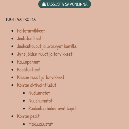
TASSUSPA SAVONLINNA
TUOTEVALIKOIMA
Hoitotarvikkeet
Joulutuotteet
Juoksuhousut ja urosvyöt koirille
Jyrsijöiden ruuat ja tarvikkeet
Kaulapannat
Kesätuotteet
Kissan ruuat ja tarvikkeet
Koiran aktivointilelut
Nuolumatot
Nuuskumatot
Ruokailua hidastavat kupit
Koiran pedit
Makuualustat