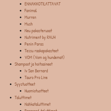
ENNAKKOTILATTAVAT
Fanimal
Murren
Mush
Neu pakasteruoat
Nutriment by RAUH
Penin Paras
Tessu raakapakasteet
VOM (Vom og hundemat)
Shampoot ja hoitoaineet
Iv San Bernard
Tauro Pro Line
Syystuotteet
Huomiotuotteet
Taluttimet
Nahkataluttimet
Paracord-taluttimet