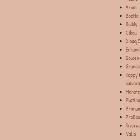
Arion
Bozita
Buddy
Cibau
Dibaq 
Eukanu
Golden
Grando
Happy 
kuivar
Monste
Platin
Primum
ProBoo
Riverw
Valio