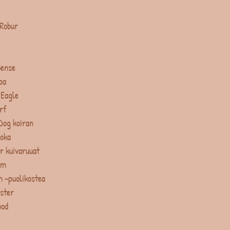
 Robur
Sense
ba
 Eagle
rf
Dog koiran
uoka
r kuivaruuat
um
 -puolikostea
ster
ood