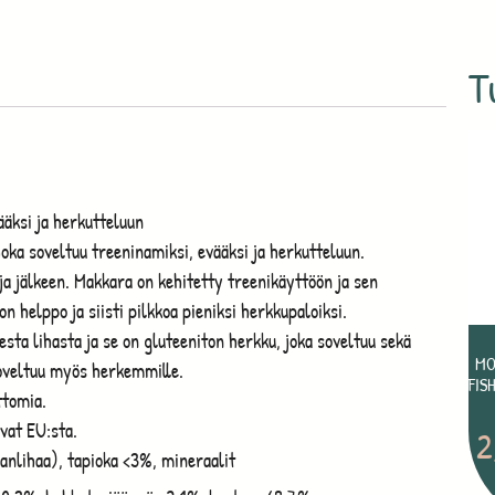
T
äksi ja herkutteluun
oka soveltuu treeninamiksi, evääksi ja herkutteluun.
a jälkeen. Makkara on kehitetty treenikäyttöön ja sen
 helppo ja siisti pilkkoa pieniksi herkkupaloiksi.
ta lihasta ja se on gluteeniton herkku, joka soveltuu sekä
MO
 soveltuu myös herkemmille.
FIS
ttomia.
vat EU:sta.
2
anlihaa), tapioka <3%, mineraalit