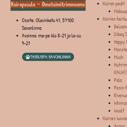
Koiran pedit
Makuua
Koirien herku
Osoite: Olavinkatu 41, 57100
Belcan
Savonlinna
Dibaq 
Avoinna: ma-pe klo 8-21 ja la-su
Happy 
9-21
Monste
Mush
TASSUSPA SAVONLINNA
Nutrim
RAUH!)
Pala
Penin 
Riverw
Whimz
Woolf
Koirien kuiva
Acana