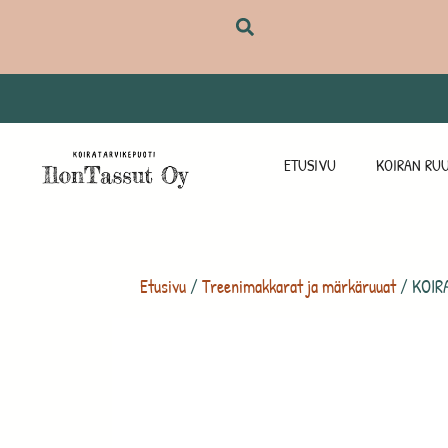
ETUSIVU
KOIRAN RUU
Etusivu
/
Treenimakkarat ja märkäruuat
/ KOIRA