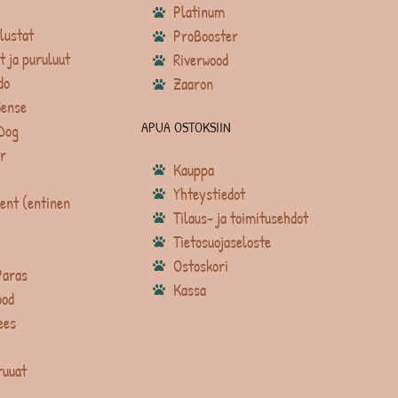
Platinum
lustat
ProBooster
t ja puruluut
Riverwood
do
Zaaron
Sense
APUA OSTOKSIIN
Dog
r
Kauppa
Yhteystiedot
ent (entinen
Tilaus- ja toimitusehdot
Tietosuojaseloste
Ostoskori
Paras
Kassa
ood
ees
ruuat