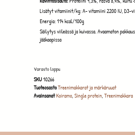
Ravintosisältö:
Proteiini 9,3%, rasva 8,4%, kuitu
Lisätyt vitamiinit/kg: A- vitamiini 2200 IU, D3-vi
Energia: 114 kcal/100g
Säilytys viileässä ja kuivassa. Avaamaton pakkaus 
jääkaapissa
Varasto loppu
SKU
10266
Tuoteosasto
Treenimakkarat ja märkäruuat
Avainsanat
Koiramo
,
Single protein
,
Treenimakkara