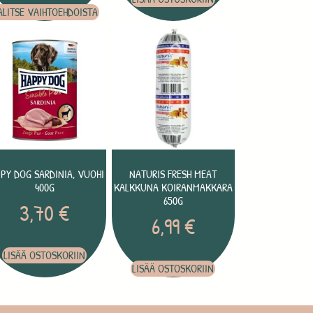
ALITSE VAIHTOEHDOISTA
PY DOG SARDINIA, VUOHI
NATURIS FRESH MEAT
400G
KALKKUNA KOIRANMAKKARA
650G
3,70
€
6,99
€
LISÄÄ OSTOSKORIIN
LISÄÄ OSTOSKORIIN