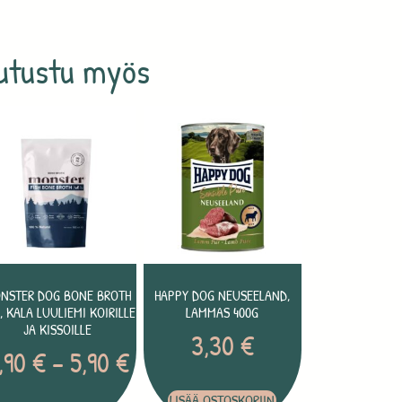
utustu myös
NSTER DOG BONE BROTH
HAPPY DOG NEUSEELAND,
H, KALA LUULIEMI KOIRILLE
LAMMAS 400G
JA KISSOILLE
3,30
€
,90
€
–
5,90
€
LISÄÄ OSTOSKORIIN