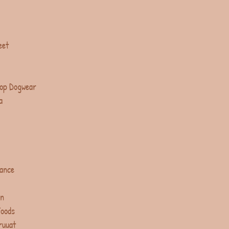
eet
op Dogwear
a
lance
in
Foods
ruuat