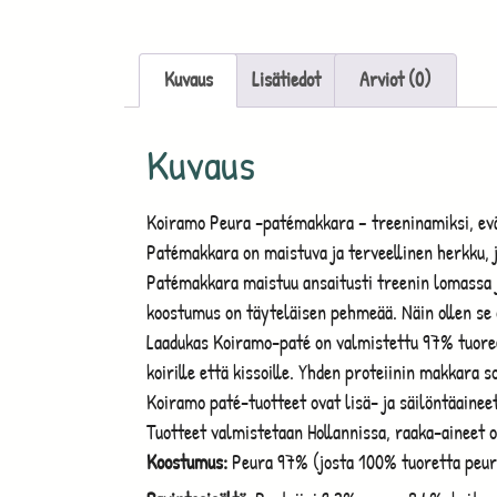
Kuvaus
Lisätiedot
Arviot (0)
Kuvaus
Koiramo Peura -patémakkara – treeninamiksi, evä
Patémakkara on maistuva ja terveellinen herkku, j
Patémakkara maistuu ansaitusti treenin lomassa j
koostumus on täyteläisen pehmeää. Näin ollen se on
Laadukas Koiramo-paté on valmistettu 97% tuorees
koirille että kissoille. Yhden proteiinin makkara
Koiramo paté-tuotteet ovat lisä- ja säilöntäainee
Tuotteet valmistetaan Hollannissa, raaka-aineet o
Koostumus:
Peura 97% (josta 100% tuoretta peur