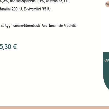
 <0,3%, hehkutusjäännös 2,1%, kosteus 68,7%.
V
tamiini 200 IU, E-vitamiini 75 IU.
säilyy huoneenlämmössä. Avattuna noin 4 päivää
5,30
€
HAP