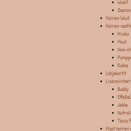
Woolf
Zaaron
Koirien lelut
Koirien vaatt
Kivalo
Muut
Non-st
Pompp
Rukka
Lahjakortit
Lisäravinteet
Buddy
EffeBa
Jakke
Nutrol
Tassu 
Muut koirien 