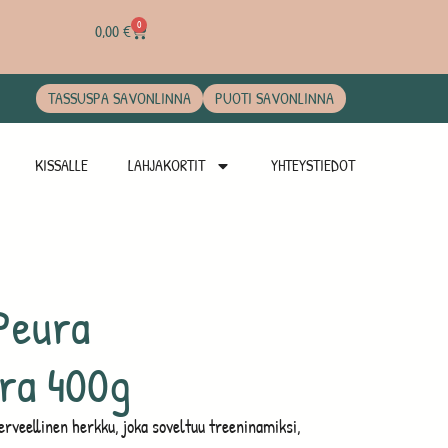
0
0,00
€
TASSUSPA SAVONLINNA
PUOTI SAVONLINNA
KISSALLE
LAHJAKORTIT
YHTEYSTIEDOT
Peura
ra 400g
rveellinen herkku, joka soveltuu treeninamiksi,