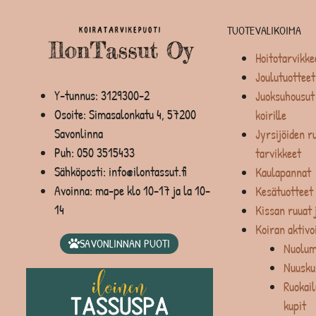
TUOTEVALIKOIMA
Hoitotarvikke
Joulutuotteet
Y-tunnus: 3129300-2
Juoksuhousut 
Osoite: Simasalonkatu 4, 57200
koirille
Savonlinna
Jyrsijöiden ru
Puh:
050 3515433
tarvikkeet
Sähköposti: info@ilontassut.fi
Kaulapannat
Avoinna: ma-pe klo 10-17 ja la 10-
Kesätuotteet
14
Kissan ruuat 
Koiran aktivo
SAVONLINNAN PUOTI
Nuolum
Nuusku
Ruokail
kupit