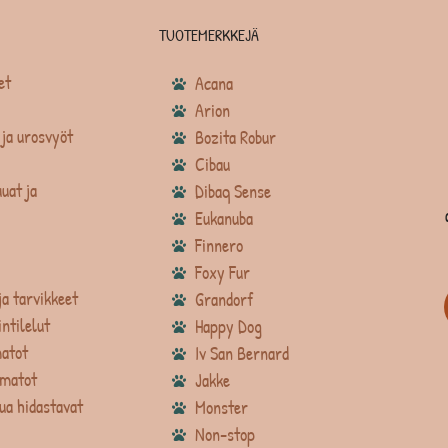
TUOTEMERKKEJÄ
et
Acana
Arion
ja urosvyöt
Bozita Robur
Cibau
uat ja
Dibaq Sense
Eukanuba
Finnero
Foxy Fur
ja tarvikkeet
Grandorf
intilelut
Happy Dog
atot
Iv San Bernard
matot
Jakke
ua hidastavat
Monster
Non-stop