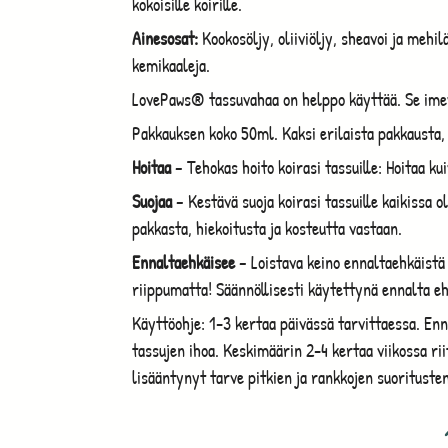
kokoisille koirille.
Ainesosat:
Kookosöljy, oliiviöljy, sheavoi ja mehilä
kemikaaleja.
LovePaws® tassuvahaa on helppo käyttää. Se imey
Pakkauksen koko 50ml. Kaksi erilaista pakkausta,
Hoitaa
– Tehokas hoito koirasi tassuille: Hoitaa ku
Suojaa
– Kestävä suoja koirasi tassuille kaikissa 
pakkasta, hiekoitusta ja kosteutta vastaan.
Ennaltaehkäisee
– Loistava keino ennaltaehkäistä 
riippumatta! Säännöllisesti käytettynä ennalta 
Käyttöohje: 1-3 kertaa päivässä tarvittaessa. Enn
tassujen ihoa. Keskimäärin 2-4 kertaa viikossa r
lisääntynyt tarve pitkien ja rankkojen suorituste