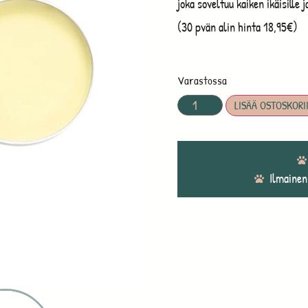
joka soveltuu kaiken ikäisille ja
(30 pvän alin hinta 18,95€)
Varastossa
LISÄÄ OSTOSKORI
Ilmainen