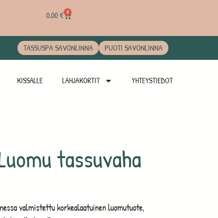
0
0,00
€
TASSUSPA SAVONLINNA
PUOTI SAVONLINNA
KISSALLE
LAHJAKORTIT
YHTEYSTIEDOT
 Luomu tassuvaha
essa valmistettu korkealaatuinen luomutuote,