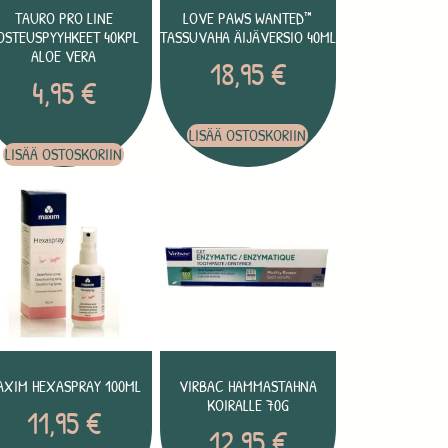
TAURO PRO LINE
LOVE PAWS WANTED™
OSTEUSPYYHKEET 40KPL
TASSUVAHA ÄIJÄVERSIO 40ML
ALOE VERA
18,95
€
4,95
€
LISÄÄ OSTOSKORIIN
LISÄÄ OSTOSKORIIN
AXIM HEXASPRAY 100ML
VIRBAC HAMMASTAHNA
KOIRALLE 70G
11,95
€
12,95
€