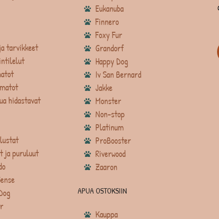
Eukanuba
Finnero
Foxy Fur
ja tarvikkeet
Grandorf
intilelut
Happy Dog
atot
Iv San Bernard
matot
Jakke
ua hidastavat
Monster
Non-stop
Platinum
lustat
ProBooster
t ja puruluut
Riverwood
do
Zaaron
Sense
APUA OSTOKSIIN
Dog
r
Kauppa