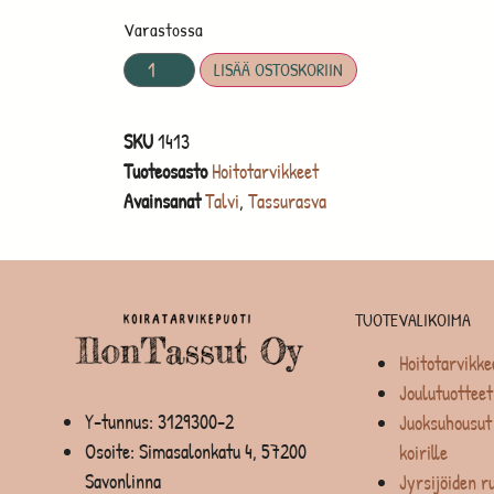
Varastossa
LISÄÄ OSTOSKORIIN
SKU
1413
Tuoteosasto
Hoitotarvikkeet
Avainsanat
Talvi
,
Tassurasva
TUOTEVALIKOIMA
Hoitotarvikke
Joulutuotteet
Y-tunnus: 3129300-2
Juoksuhousut 
Osoite: Simasalonkatu 4, 57200
koirille
Savonlinna
Jyrsijöiden ru