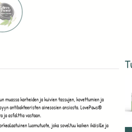
T
n muassa karheiden ja kuivien tassujen, kovettumien ja
isyyn antibakteeristen ainesosien ansiosta. LovePaws®
 ja asfalttia vastaan.
ealaatuinen luomutuote, joka soveltuu kaiken ikäisille ja