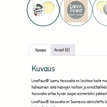
Kuvaus
Arviot (0)
Kuvaus
LovePaws® luomu tassuvaha on loistava tuote muu
halkeamien sekä haavojen hoitoon ja ennaltaehkä
tassuvaha antaa hyvän suojan esimerkiksi pakkasta
LovePaws® tassuvaha on Suomessa valmistettu kork