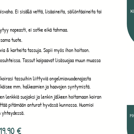
isvaha. Ei sisällä vettä, lisäaineita, säilöntäaineita tai
K
tyy nopeasti, ei sotke eikä tahmaa.
 sama tuote.
ivia & karheita tassuja. Sopii myös ihon hoitoon.
olosuhteissa. Tassut kaipaavat lisäsuojaa muun muassa
koirasi tassuihin liittyviä ongelmiavuodenajasta
ehkäisee mm. halkeamien ja haavojen syntymistä.
en lenkkiä suojaksi ja lenkin jälkeen hoitamaan koiran
iittää pitämään anturat hyvässä kunnossa. Huomioi
n yhteydessä.
M
19,90
€