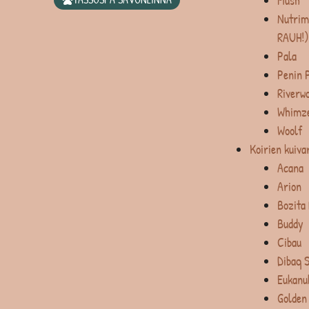
Mush
Nutrim
RAUH!)
Pala
Penin 
Riverw
Whimz
Woolf
Koirien kuiva
Acana
Arion
Bozita
Buddy
Cibau
Dibaq 
Eukanu
Golden