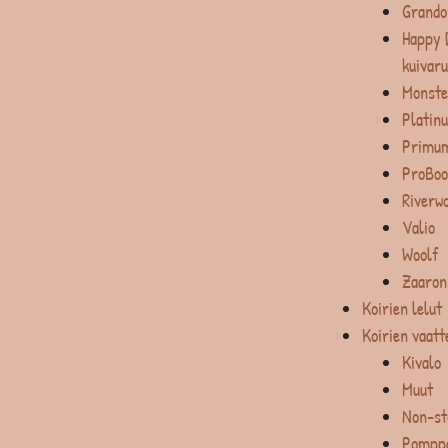
Grando
Happy 
kuivar
Monste
Platin
Primum
ProBoo
Riverw
Valio
Woolf
Zaaron
Koirien lelut
Koirien vaatt
Kivalo
Muut
Non-st
Pompp