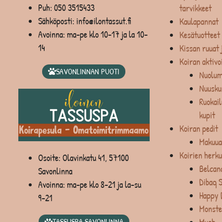
Puh:
050 3515433
tarvikkeet
Sähköposti: info@ilontassut.fi
Kaulapannat
Avoinna: ma-pe klo 10-17 ja la 10-
Kesätuotteet
14
Kissan ruuat 
Koiran aktivo
SAVONLINNAN PUOTI
Nuolum
Nuusku
Ruokail
kupit
Koiran pedit
Makuua
Koirien herku
Osoite: Olavinkatu 41, 57100
Belcan
Savonlinna
Dibaq 
Avoinna: ma-pe klo 8-21 ja la-su
Happy 
9-21
Monste
TASSUSPA SAVONLINNA