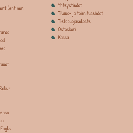
Yhteystiedot
ent (entinen
Tilaus- ja toimitusehdot
Tietosuojaseloste
Ostoskori
Paras
Kassa
ood
ees
ruuat
 Robur
Sense
ba
 Eagle