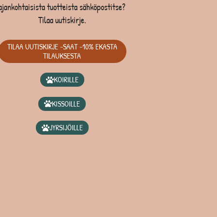
ajankohtaisista tuotteista sähköpostitse?
Tilaa uutiskirje.
TILAA UUTISKIRJE -SAAT -10% EKASTA
TILAUKSESTA
KOIRILLE
KISSOILLE
JYRSIJÖILLE