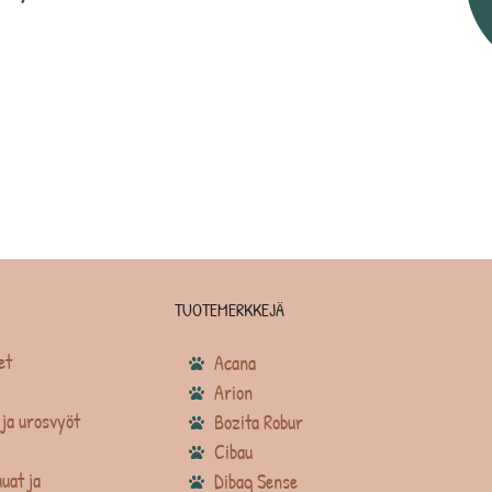
TUOTEMERKKEJÄ
et
Acana
Arion
ja urosvyöt
Bozita Robur
Cibau
uat ja
Dibaq Sense