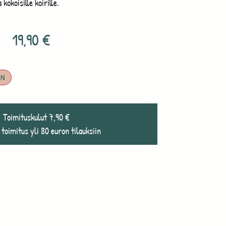
 kokoisille koirille.
19,90
€
IN
Toimituskulut 7,90 €
 toimitus yli 80 euron tilauksiin