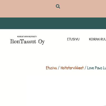
ETUSIVU
KOIRAN RUU
Etusivu
/
Hoitotarvikkeet
/ Love Paws L