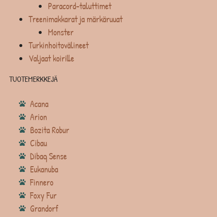
Paracord-taluttimet
Treenimakkarat ja märkäruuat
Monster
Turkinhoitovälineet
Valjaat koirille
TUOTEMERKKEJÄ
Acana
Arion
Bozita Robur
Cibau
Dibaq Sense
Eukanuba
Finnero
Foxy Fur
Grandorf