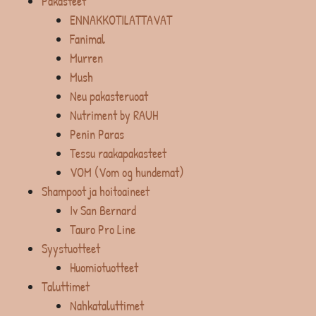
Pakasteet
ENNAKKOTILATTAVAT
Fanimal
Murren
Mush
Neu pakasteruoat
Nutriment by RAUH
Penin Paras
Tessu raakapakasteet
VOM (Vom og hundemat)
Shampoot ja hoitoaineet
Iv San Bernard
Tauro Pro Line
Syystuotteet
Huomiotuotteet
Taluttimet
Nahkataluttimet