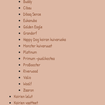
Buddy
Cibau
Dibaq Sense
Eukanuba
Golden Eagle
Grandorf
Happy Dog koiran kuivaruoka
Monster kuivaruuat
Platinum
Primum -puolikostea
ProBooster
Riverwood
Valio
Woolf
Zaaron
Koirien lelut
Koirien vaatteet