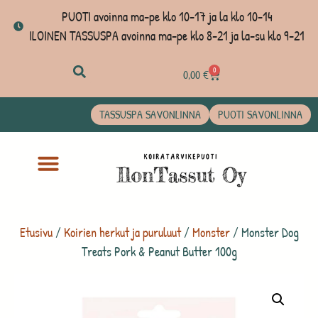
PUOTI avoinna ma-pe klo 10-17 ja la klo 10-14
ILOINEN TASSUSPA avoinna ma-pe klo 8-21 ja la-su klo 9-21
0
0,00
€
TASSUSPA SAVONLINNA
PUOTI SAVONLINNA
Etusivu
/
Koirien herkut ja puruluut
/
Monster
/ Monster Dog
Treats Pork & Peanut Butter 100g