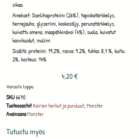
sikaa.
Ainekset: Sianlihaproteiini (26%), tapiokatärkkelys,
hernejauho, glyseriini, kookosöljy, perunatärkkelys,
kuivattu omena, maapähkinävoi (4%), suola, kuivatut
kasvikuidut, inuliini
Sisältö: proteiini: 19,2%, rasva: 9.2%, tuhka: 8,1 %, kuitu:
2%, kosteus: 14%
4,20
€
Varasto loppu
SKU
6670
Tuoteosastot
Koirien herkut ja puruluut
,
Monster
Avainsana
Monster
Tutustu myös