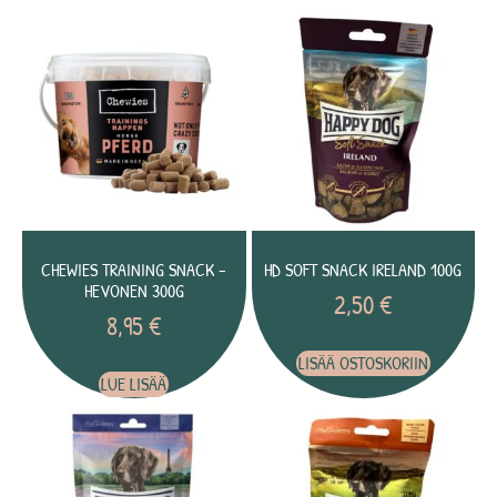
CHEWIES TRAINING SNACK –
HD SOFT SNACK IRELAND 100G
HEVONEN 300G
2,50
€
8,95
€
LISÄÄ OSTOSKORIIN
LUE LISÄÄ