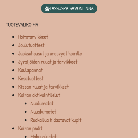
TASSUSPA SAVONLINNA
TUOTEVALIKOIMA
Hoitotarvikkeet
Joulutuotteet
Juoksuhousut ja urosvyöt koirille
Jyrsijöiden ruuat ja tarvikkeet
Kaulapannat
Kesätuotteet
Kissan ruuat ja tarvikkeet
Koiran aktivointilelut
Nuolumatot
Nuuskumatot
Ruokailua hidastavat kupit
Koiran pedit
Makuualustat