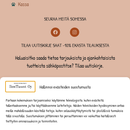
Kassa
SEURAA MEITÄ SOMESSA
TILAA UUTISKIRJE SAAT -10% EKASTA TILAUKSESTA
Haluaisitko saada tietoa tarjouksista ja ajankohtaisista
tuotteista sähköpostitse? Tilaa uutiskirje.
TILAA UUTISKIRJE -SAAT -10% EKASTA TILAUKSESTA
Hallinnoi evästeiden suostumusta
KOIRILLE
Parhaan kokemuksen tarjoamiseksi käytämme teknologioita, kuten evästeitä,
tallentaaksemme ja/tai käyttääksemme laitetietoja. Näiden tekniikoiden hyväksyminen antaa
KISSOILLE
meille mahdollisuuden käsitellä tietoja, kuten selauskäyttäytymistä tai yksilöllisiä tunnuksia
tällä sivustolla. Suostumuksen jättäminen tai peruuttaminen voi vaikuttaa haitallisesti
tiettyihin ominaisuuksiin ja toimintoihin.
JYRSIJÖILLE