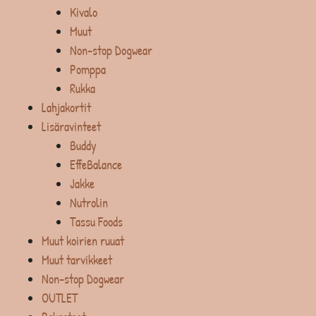
Kivalo
Muut
Non-stop Dogwear
Pomppa
Rukka
Lahjakortit
Lisäravinteet
Buddy
EffeBalance
Jakke
Nutrolin
Tassu Foods
Muut koirien ruuat
Muut tarvikkeet
Non-stop Dogwear
OUTLET