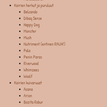
Koirien herkut ja puruluut
Belcando
Dibaq Sense
Happy Dog
Monster
Mush
Nutriment (entinen RAUH!)
Pala
Penin Paras
Riverwood
Whimzees
Woolf
Koirien kuivaruuat
Acana
Arion
Bozita Robur