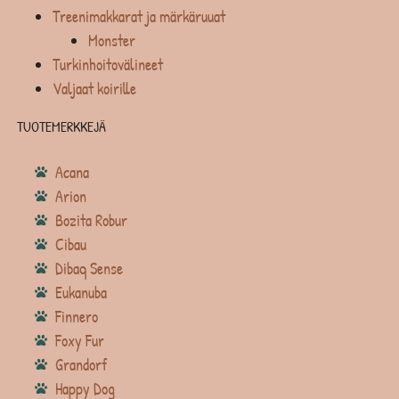
Treenimakkarat ja märkäruuat
Monster
Turkinhoitovälineet
Valjaat koirille
TUOTEMERKKEJÄ
Acana
Arion
Bozita Robur
Cibau
Dibaq Sense
Eukanuba
Finnero
Foxy Fur
Grandorf
Happy Dog