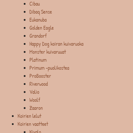
Cibau
Dibaq Sense
Eukanuba
Golden Eagle
Grandorf
Happy Dog koiran kuivaruoka
Monster kuivaruuat
Platinum
Primum -puolikostea
ProBooster
Riverwood
Valio
Woolf
Zaaron
Koirien lelut
Koirien vaatteet
Kivalo