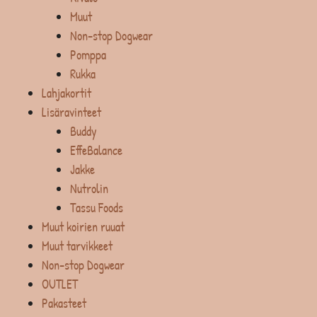
Muut
Non-stop Dogwear
Pomppa
Rukka
Lahjakortit
Lisäravinteet
Buddy
EffeBalance
Jakke
Nutrolin
Tassu Foods
Muut koirien ruuat
Muut tarvikkeet
Non-stop Dogwear
OUTLET
Pakasteet