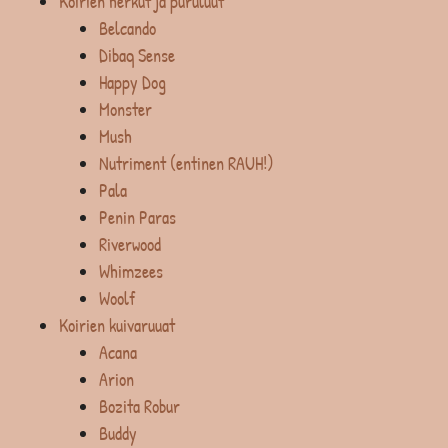
Koirien herkut ja puruluut
Belcando
Dibaq Sense
Happy Dog
Monster
Mush
Nutriment (entinen RAUH!)
Pala
Penin Paras
Riverwood
Whimzees
Woolf
Koirien kuivaruuat
Acana
Arion
Bozita Robur
Buddy