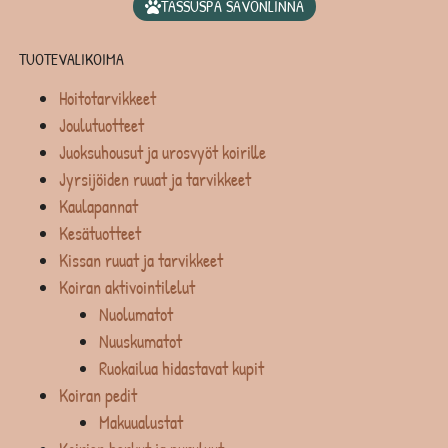
TASSUSPA SAVONLINNA
TUOTEVALIKOIMA
Hoitotarvikkeet
Joulutuotteet
Juoksuhousut ja urosvyöt koirille
Jyrsijöiden ruuat ja tarvikkeet
Kaulapannat
Kesätuotteet
Kissan ruuat ja tarvikkeet
Koiran aktivointilelut
Nuolumatot
Nuuskumatot
Ruokailua hidastavat kupit
Koiran pedit
Makuualustat