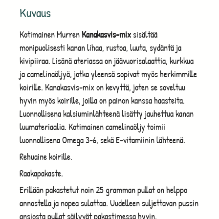
Kuvaus
Kotimainen Murren
Kanakasvis-mix
sisältää
monipuolisesti kanan lihaa, rustoa, luuta, sydäntä ja
kivipiiraa. Lisänä ateriassa on jäävuorisalaattia, kurkkua
ja camelinaöljyä, jotka yleensä sopivat myös herkimmille
koirille. Kanakasvis-mix on kevyttä, joten se soveltuu
hyvin myös koirille, joilla on painon kanssa haasteita.
Luonnollisena kalsiuminlähteenä lisätty jauhettua kanan
luumateriaalia. Kotimainen camelinaöljy toimii
luonnollisena Omega 3-6, sekä E-vitamiinin lähteenä.
Rehuaine koirille.
Raakapakaste.
Erillään pakastetut noin 25 gramman pullat on helppo
annostella ja nopea sulattaa. Uudelleen suljettavan pussin
ansiosta pullat säilyvät pakastimessa hyvin.