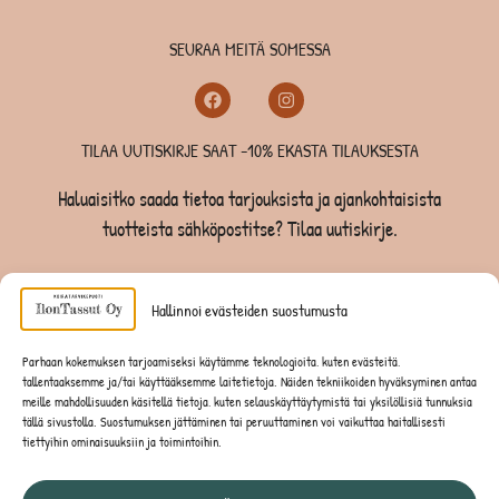
SEURAA MEITÄ SOMESSA
TILAA UUTISKIRJE SAAT -10% EKASTA TILAUKSESTA
Haluaisitko saada tietoa tarjouksista ja ajankohtaisista
tuotteista sähköpostitse? Tilaa uutiskirje.
TILAA UUTISKIRJE -SAAT -10% EKASTA TILAUKSESTA
Hallinnoi evästeiden suostumusta
KOIRILLE
Parhaan kokemuksen tarjoamiseksi käytämme teknologioita, kuten evästeitä,
tallentaaksemme ja/tai käyttääksemme laitetietoja. Näiden tekniikoiden hyväksyminen antaa
KISSOILLE
meille mahdollisuuden käsitellä tietoja, kuten selauskäyttäytymistä tai yksilöllisiä tunnuksia
tällä sivustolla. Suostumuksen jättäminen tai peruuttaminen voi vaikuttaa haitallisesti
tiettyihin ominaisuuksiin ja toimintoihin.
JYRSIJÖILLE