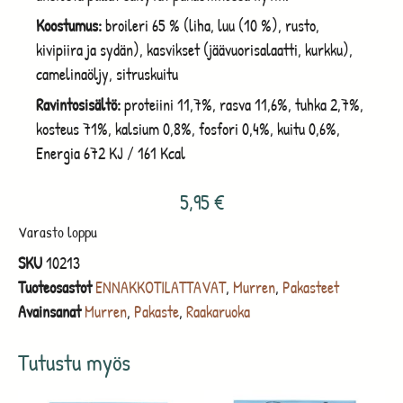
Koostumus:
broileri 65 % (liha, luu (10 %), rusto,
kivipiira ja sydän), kasvikset (jäävuorisalaatti, kurkku),
camelinaöljy, sitruskuitu
Ravintosisältö:
proteiini 11,7%, rasva 11,6%, tuhka 2,7%,
kosteus 71%, kalsium 0,8%, fosfori 0,4%, kuitu 0,6%,
Energia 672 KJ / 161 Kcal
5,95
€
Varasto loppu
SKU
10213
Tuoteosastot
ENNAKKOTILATTAVAT
,
Murren
,
Pakasteet
Avainsanat
Murren
,
Pakaste
,
Raakaruoka
Tutustu myös