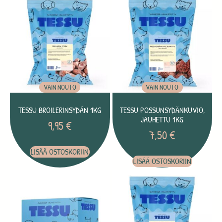
VAIN NOUTO
VAIN NOUTO
TESSU BROILERINSYDÄN 1KG
TESSU POSSUNSYDÄNKUVIO,
JAUHETTU 1KG
9,95
€
7,50
€
LISÄÄ OSTOSKORIIN
LISÄÄ OSTOSKORIIN