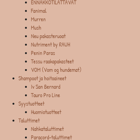
ENNAKKOTILATTAVAT
Fanimal
Murren
Mush
Neu pakasteruoat
Nutriment by RAUH
Penin Paras
Tessu raakapakasteet
VOM (Vom og hundemat)
Shampoot ja hoitoaineet
Iv San Bernard
Tauro Pro Line
Syystuotteet
Huomiotuotteet
Taluttimet
Nahkataluttimet
Paracord-taluttimet