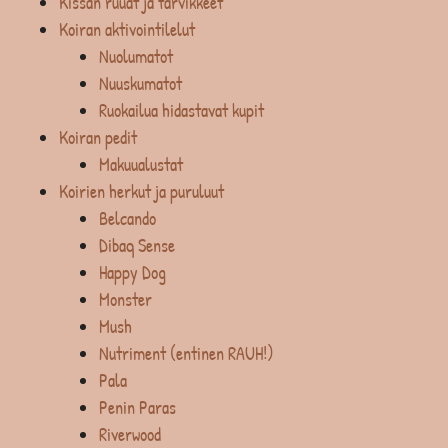
Kissan ruuat ja tarvikkeet
Koiran aktivointilelut
Nuolumatot
Nuuskumatot
Ruokailua hidastavat kupit
Koiran pedit
Makuualustat
Koirien herkut ja puruluut
Belcando
Dibaq Sense
Happy Dog
Monster
Mush
Nutriment (entinen RAUH!)
Pala
Penin Paras
Riverwood