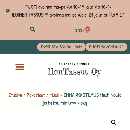
PUOTI avoinna ma-pe klo 10-17 ja la klo 10-14
ILOINEN TASSUSPA avoinna ma-pe klo 8-21 ja la-su klo 9-21
0
0,00
€
TASSUSPA SAVONLINNA
PUOTI SAVONLINNA
Etusivu
/
Pakasteet
/
Mush
/ ENNAKKKOTILAUS Mush Nauta
jauhettu, minilevy 4,6kg