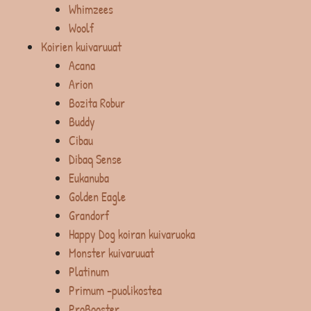
Whimzees
Woolf
Koirien kuivaruuat
Acana
Arion
Bozita Robur
Buddy
Cibau
Dibaq Sense
Eukanuba
Golden Eagle
Grandorf
Happy Dog koiran kuivaruoka
Monster kuivaruuat
Platinum
Primum -puolikostea
ProBooster