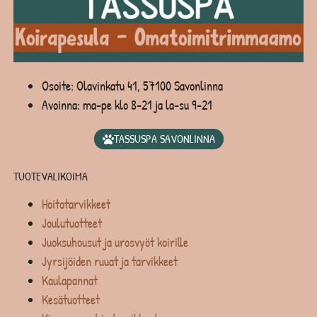
Osoite: Olavinkatu 41, 57100 Savonlinna
Avoinna: ma-pe klo 8-21 ja la-su 9-21
TASSUSPA SAVONLINNA
TUOTEVALIKOIMA
Hoitotarvikkeet
Joulutuotteet
Juoksuhousut ja urosvyöt koirille
Jyrsijöiden ruuat ja tarvikkeet
Kaulapannat
Kesätuotteet