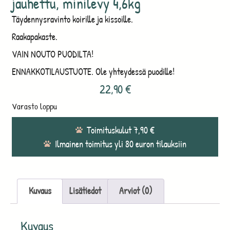
jauhettu, minilevy 4,6kg
Täydennysravinto koirille ja kissoille.
Raakapakaste.
VAIN NOUTO PUODILTA!
ENNAKKOTILAUSTUOTE. Ole yhteydessä puodille!
22,90
€
Varasto loppu
Toimituskulut 7,90 €
Ilmainen toimitus yli 80 euron tilauksiin
Kuvaus
Lisätiedot
Arviot (0)
Kuvaus