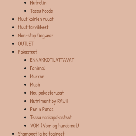
Nutrolin
Tassu Foods
Muut koirien ruuat
Muut tarvikkeet
Non-stop Dogwear
OUTLET
Pakasteet
ENNAKKOTILATTAVAT
Fanimal
Murren
Mush
Neu pakasteruoat
Nutriment by RAUH
Penin Paras
Tessu raakapakasteet
VOM (Vom og hundemat)
Shampoot ja hoitoaineet