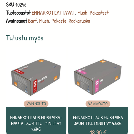
SKU
10246
Tuoteosastot
ENNAKKOTILATTAVAT
,
Mush
,
Pakasteet
Avainsanat
Barf
,
Mush
,
Pakaste
,
Raakaruoka
Tutustu myös
VAIN NOUTO
VAIN NOUTO
ENNAKKOTILAUS MUSH SIKA-
ENNAKKOTILAUS MUSH SIKA
NAUTA JAUHETTU, MINILEVY
JAUHETTU, MINILEVY 4,6KG
4,6KG
18,90
€