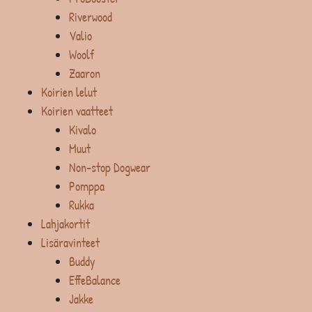
Riverwood
Valio
Woolf
Zaaron
Koirien lelut
Koirien vaatteet
Kivalo
Muut
Non-stop Dogwear
Pomppa
Rukka
Lahjakortit
Lisäravinteet
Buddy
EffeBalance
Jakke