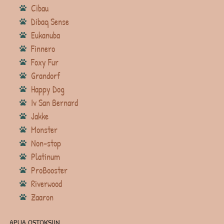
Cibau
Dibaq Sense
Eukanuba
Finnero
Foxy Fur
Grandorf
Happy Dog
Iv San Bernard
Jakke
Monster
Non-stop
Platinum
ProBooster
Riverwood
Zaaron
APUA OSTOKSIIN