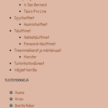
Iv San Bernard
Tauro Pro Line
Syystuotteet
Huomiotuotteet
Taluttimet
Nahkataluttimet
Paracord-taluttimet
Treenimakkarat ja märkäruuat
Monster
Turkinhoitovälineet
Valjaat koirille
TUOTEMERKKEJÄ
Acana
Arion
Bozita Robur