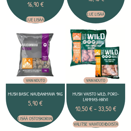
16,90
€
LUE LISÄÄ
LUE LISÄÄ
VAIN NOUTO
VAIN NOUTO
MUSH BASIC NAUDANMAHA 1KG
MUSH VAISTO WILD, PORO-
LAMMAS-HIRVI
5,90
€
10,50
€
–
33,50
€
LISÄÄ OSTOSKORIIN
VALITSE VAIHTOEHDOISTA