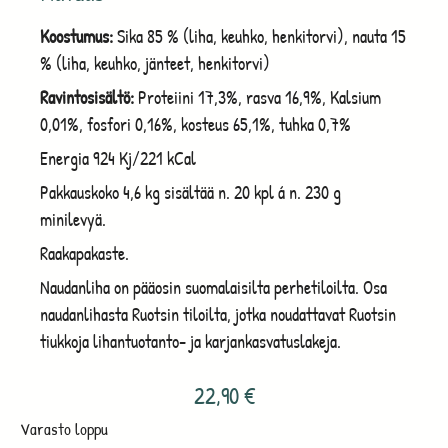
Koostumus:
Sika 85 % (liha, keuhko, henkitorvi), nauta 15
% (liha, keuhko, jänteet, henkitorvi)
Ravintosisältö:
Proteiini 17,3%, rasva 16,9%, Kalsium
0,01%, fosfori 0,16%, kosteus 65,1%, tuhka 0,7%
Energia 924 Kj/221 kCal
Pakkauskoko 4,6 kg sisältää n. 20 kpl á n. 230 g
minilevyä.
Raakapakaste.
Naudanliha on pääosin suomalaisilta perhetiloilta. Osa
naudanlihasta Ruotsin tiloilta, jotka noudattavat Ruotsin
tiukkoja lihantuotanto- ja karjankasvatuslakeja.
22,90
€
Varasto loppu