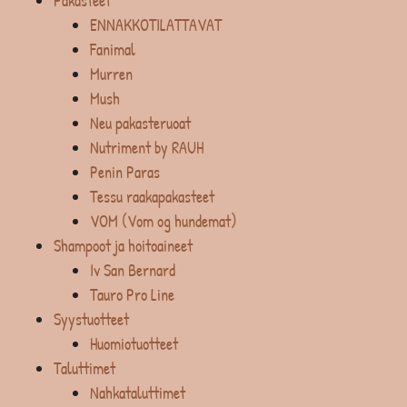
Pakasteet
ENNAKKOTILATTAVAT
Fanimal
Murren
Mush
Neu pakasteruoat
Nutriment by RAUH
Penin Paras
Tessu raakapakasteet
VOM (Vom og hundemat)
Shampoot ja hoitoaineet
Iv San Bernard
Tauro Pro Line
Syystuotteet
Huomiotuotteet
Taluttimet
Nahkataluttimet