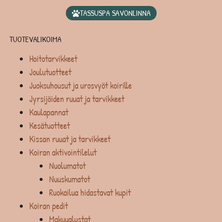
TASSUSPA SAVONLINNA
TUOTEVALIKOIMA
Hoitotarvikkeet
Joulutuotteet
Juoksuhousut ja urosvyöt koirille
Jyrsijöiden ruuat ja tarvikkeet
Kaulapannat
Kesätuotteet
Kissan ruuat ja tarvikkeet
Koiran aktivointilelut
Nuolumatot
Nuuskumatot
Ruokailua hidastavat kupit
Koiran pedit
Makuualustat