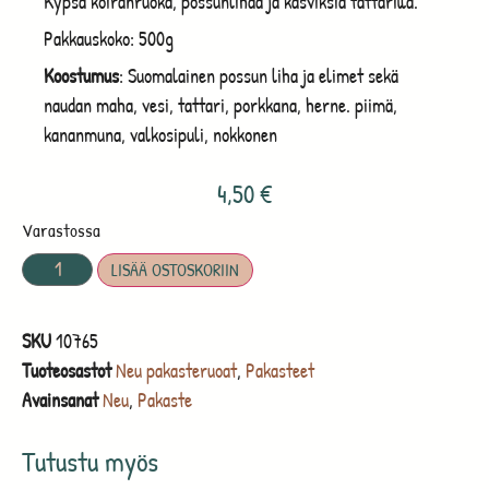
Kypsä koiranruoka, possunlihaa ja kasviksia tattarilla.
Pakkauskoko: 500g
Koostumus
: Suomalainen possun liha ja elimet sekä
naudan maha, vesi, tattari, porkkana, herne. piimä,
kananmuna, valkosipuli, nokkonen
4,50
€
Varastossa
LISÄÄ OSTOSKORIIN
SKU
10765
Tuoteosastot
Neu pakasteruoat
,
Pakasteet
Avainsanat
Neu
,
Pakaste
Tutustu myös