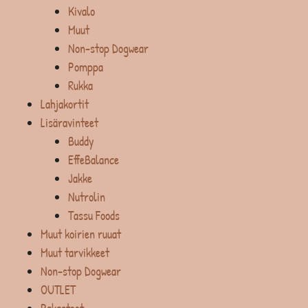
Kivalo
Muut
Non-stop Dogwear
Pomppa
Rukka
Lahjakortit
Lisäravinteet
Buddy
EffeBalance
Jakke
Nutrolin
Tassu Foods
Muut koirien ruuat
Muut tarvikkeet
Non-stop Dogwear
OUTLET