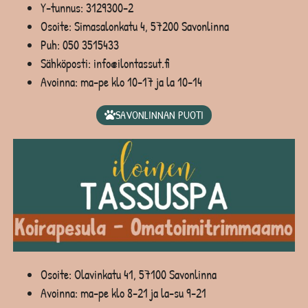
Y-tunnus: 3129300-2
Osoite: Simasalonkatu 4, 57200 Savonlinna
Puh:
050 3515433
Sähköposti: info@ilontassut.fi
Avoinna: ma-pe klo 10-17 ja la 10-14
SAVONLINNAN PUOTI
Osoite: Olavinkatu 41, 57100 Savonlinna
Avoinna: ma-pe klo 8-21 ja la-su 9-21