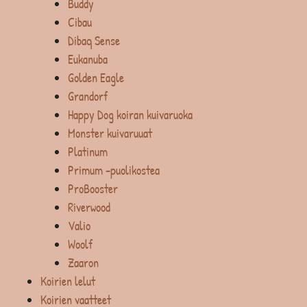
Buddy
Cibau
Dibaq Sense
Eukanuba
Golden Eagle
Grandorf
Happy Dog koiran kuivaruoka
Monster kuivaruuat
Platinum
Primum -puolikostea
ProBooster
Riverwood
Valio
Woolf
Zaaron
Koirien lelut
Koirien vaatteet