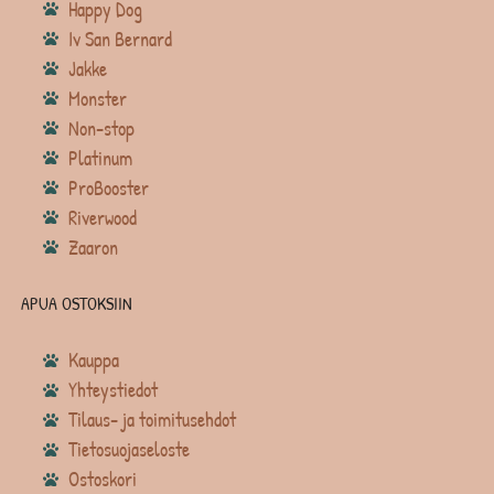
Happy Dog
Iv San Bernard
Jakke
Monster
Non-stop
Platinum
ProBooster
Riverwood
Zaaron
APUA OSTOKSIIN
Kauppa
Yhteystiedot
Tilaus- ja toimitusehdot
Tietosuojaseloste
Ostoskori