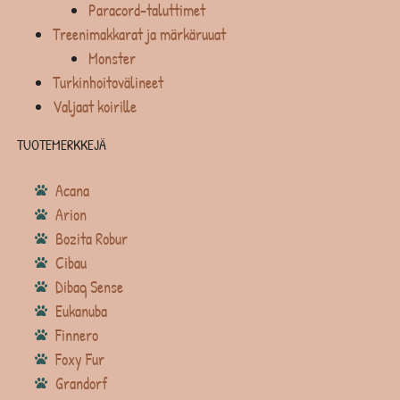
Paracord-taluttimet
Treenimakkarat ja märkäruuat
Monster
Turkinhoitovälineet
Valjaat koirille
TUOTEMERKKEJÄ
Acana
Arion
Bozita Robur
Cibau
Dibaq Sense
Eukanuba
Finnero
Foxy Fur
Grandorf