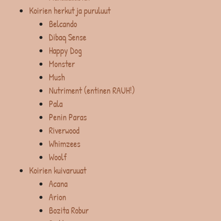
Koirien herkut ja puruluut
Belcando
Dibaq Sense
Happy Dog
Monster
Mush
Nutriment (entinen RAUH!)
Pala
Penin Paras
Riverwood
Whimzees
Woolf
Koirien kuivaruuat
Acana
Arion
Bozita Robur