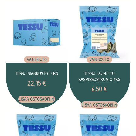
VAIN NOUTO
VAIN NOUTO
TESSU SIANRUSTOT 4KG
TESSU JAUHETTU
KASVISSOSEKUVIO 1KG
22,95
€
6,50
€
LISÄÄ OSTOSKORIIN
LISÄÄ OSTOSKORIIN