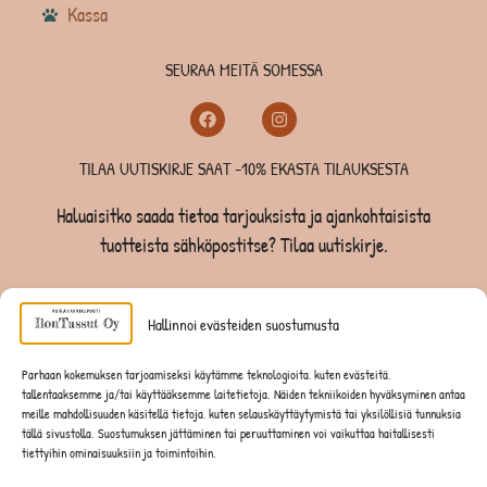
Kassa
SEURAA MEITÄ SOMESSA
TILAA UUTISKIRJE SAAT -10% EKASTA TILAUKSESTA
Haluaisitko saada tietoa tarjouksista ja ajankohtaisista
tuotteista sähköpostitse? Tilaa uutiskirje.
TILAA UUTISKIRJE -SAAT -10% EKASTA TILAUKSESTA
Hallinnoi evästeiden suostumusta
KOIRILLE
Parhaan kokemuksen tarjoamiseksi käytämme teknologioita, kuten evästeitä,
tallentaaksemme ja/tai käyttääksemme laitetietoja. Näiden tekniikoiden hyväksyminen antaa
KISSOILLE
meille mahdollisuuden käsitellä tietoja, kuten selauskäyttäytymistä tai yksilöllisiä tunnuksia
tällä sivustolla. Suostumuksen jättäminen tai peruuttaminen voi vaikuttaa haitallisesti
tiettyihin ominaisuuksiin ja toimintoihin.
JYRSIJÖILLE