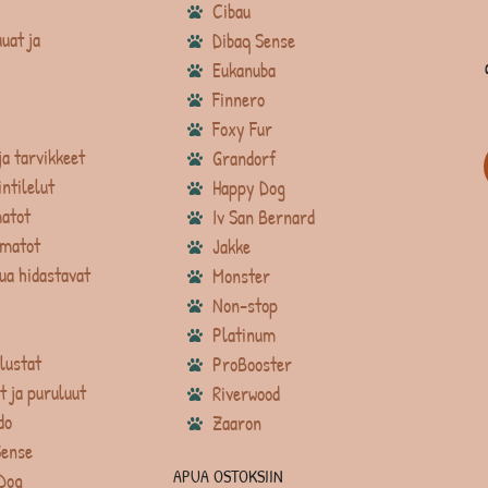
Cibau
uat ja
Dibaq Sense
Eukanuba
Finnero
Foxy Fur
ja tarvikkeet
Grandorf
intilelut
Happy Dog
atot
Iv San Bernard
matot
Jakke
ua hidastavat
Monster
Non-stop
Platinum
lustat
ProBooster
t ja puruluut
Riverwood
do
Zaaron
Sense
APUA OSTOKSIIN
Dog