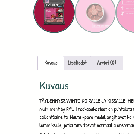
Kuvaus
Lisätiedot
Arviot (0)
Kuvaus
TÄYDENNYSRAVINTO KOIRALLE JA KISSALLE, M
Nutriment by RAUH raakapakasteet on puhtaista r
säilöntäaineita. Nauta -poro medaljongit ovat koir
lemmikeille, jotka tarvitsevat normaalia enemmän 