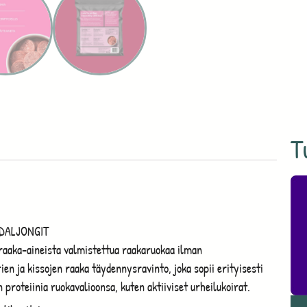
T
EDALJONGIT
aaka-aineista valmistettua raakaruokaa ilman
ien ja kissojen raaka täydennysravinto, joka sopii erityisesti
proteiinia ruokavalioonsa, kuten aktiiviset urheilukoirat.