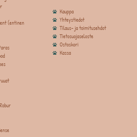
r
Kauppa
Yhteystiedot
ent (entinen
Tilaus- ja toimitusehdot
Tietosuojaseloste
Ostoskori
Paras
Kassa
ood
ees
ruuat
 Robur
Sense