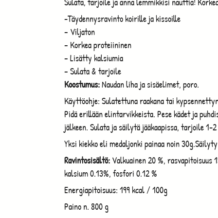
Sulata, tarjoile ja anna lemmikkisi nauttia! Korkea
-Täydennysravinto koirille ja kissoille
– Viljaton
– Korkea proteiininen
– Lisätty kalsiumia
– Sulata & tarjoile
Koostumus:
Naudan liha ja sisäelimet, poro.
Käyttöohje: Sulatettuna raakana tai kypsennettyn
Pidä erillään elintarvikkeista. Pese kädet ja puhd
jälkeen. Sulata ja säilytä jääkaapissa, tarjoile 1-2
Yksi kiekko eli medaljonki painaa noin 30g.Säilyty
Ravintosisältö:
Valkuainen 20 %, rasvapitoisuus 1
kalsium 0.13%, fosfori 0.12 %
Energiapitoisuus: 199 kcal / 100g
Paino n. 800 g