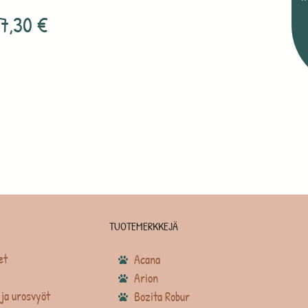
7,30
€
TUOTEMERKKEJÄ
et
Acana
Arion
ja urosvyöt
Bozita Robur