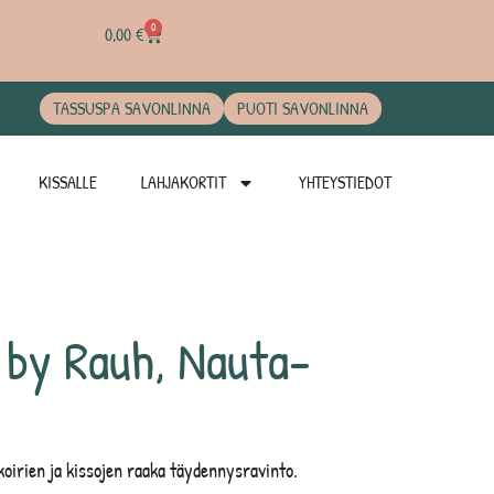
0
0,00
€
TASSUSPA SAVONLINNA
PUOTI SAVONLINNA
KISSALLE
LAHJAKORTIT
YHTEYSTIEDOT
by Rauh, Nauta-
oirien ja kissojen raaka täydennysravinto.