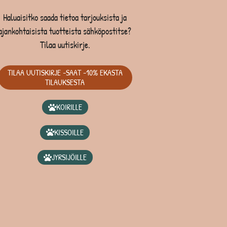
Haluaisitko saada tietoa tarjouksista ja
ajankohtaisista tuotteista sähköpostitse?
Tilaa uutiskirje.
TILAA UUTISKIRJE -SAAT -10% EKASTA
TILAUKSESTA
KOIRILLE
KISSOILLE
JYRSIJÖILLE