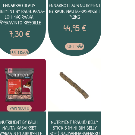
ENNAKKAOTILAUS
ENNAKKOTILAUS NUTRIMENT
TRIMENT BY RAUH, KANA-
BY RAUH, NAUTA-KASVIKSET
LOHI 1KG RAAKA
7,2KG
ÄYSRAVINTO KISSOILLE
44,95
€
7,30
€
LUE LISÄÄ
LUE LISÄÄ
VAIN NOUTO
NUTRIMENT BY RAUH,
NUTRIMENT (RAUH!) BELLY
NAUTA-KASVIKSET
STICK S (MINI BIM BELLY
ÄYSRAVINTO AIKUISELLE
BOM) NAUDANMAHAHERKKU