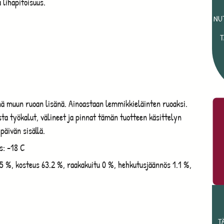
 lihapitoisuus.
NU
T
ä muun ruoan lisänä. Ainoastaan lemmikkieläinten ruoaksi.
ista työkalut, välineet ja pinnat tämän tuotteen käsittelyn
 päivän sisällä.
s: -18 C
5 %, kosteus 63.2 %, raakakuitu 0 %, hehkutusjäännös 1.1 %,
T