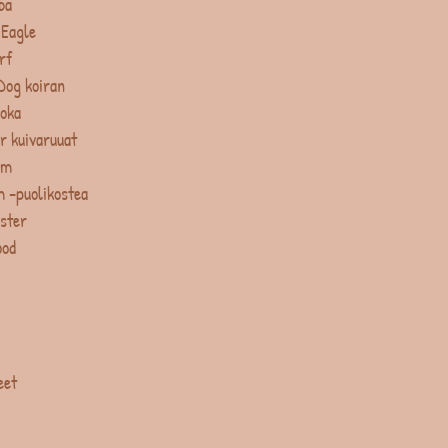
ba
 Eagle
rf
Dog koiran
uoka
r kuivaruuat
um
 -puolikostea
ster
ood
eet