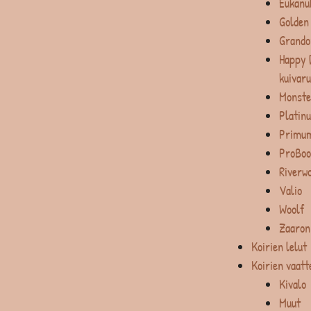
Eukanu
Golden
Grando
Happy 
kuivar
Monste
Platin
Primum
ProBoo
Riverw
Valio
Woolf
Zaaron
Koirien lelut
Koirien vaatt
Kivalo
Muut