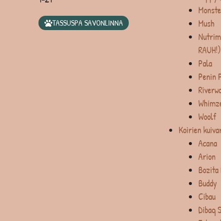
Monste
Mush
TASSUSPA SAVONLINNA
Nutrim
RAUH!)
Pala
Penin 
Riverw
Whimz
Woolf
Koirien kuiva
Acana
Arion
Bozita
Buddy
Cibau
Dibaq 