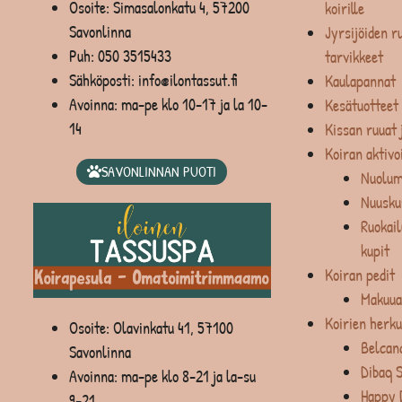
Osoite: Simasalonkatu 4, 57200
koirille
Savonlinna
Jyrsijöiden ru
Puh:
050 3515433
tarvikkeet
Sähköposti: info@ilontassut.fi
Kaulapannat
Avoinna: ma-pe klo 10-17 ja la 10-
Kesätuotteet
14
Kissan ruuat 
Koiran aktivo
SAVONLINNAN PUOTI
Nuolum
Nuusku
Ruokail
kupit
Koiran pedit
Makuua
Koirien herku
Osoite: Olavinkatu 41, 57100
Belcan
Savonlinna
Dibaq 
Avoinna: ma-pe klo 8-21 ja la-su
Happy 
9-21