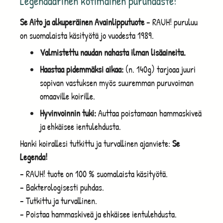
Legendaarinen kotimainen puruhaaste!
Se Aito ja alkuperäinen Avainlipputuote
– RAUH! puruluu
on suomalaista käsityötä jo vuodesta 1989.
Valmistettu naudan nahasta ilman lisäaineita.
Haastaa pidemmäksi aikaa:
(n. 140g) tarjoaa juuri
sopivan vastuksen myös suuremman puruvoiman
omaaville koirille.
Hyvinvoinnin tuki:
Auttaa poistamaan hammaskiveä
ja ehkäisee ientulehdusta.
Hanki koirallesi tutkittu ja turvallinen ajanviete:
Se
Legenda!
– RAUH! tuote on 100 % suomalaista käsityötä.
– Bakterologisesti puhdas.
– Tutkittu ja turvallinen.
– Poistaa hammaskiveä ja ehkäisee ientulehdusta.