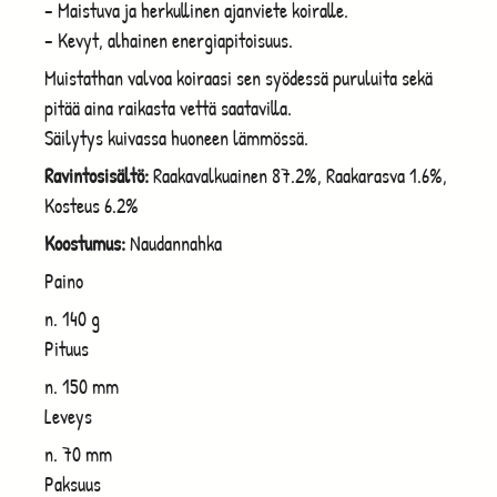
– Maistuva ja herkullinen ajanviete koiralle.
– Kevyt, alhainen energiapitoisuus.
Muistathan valvoa koiraasi sen syödessä puruluita sekä
pitää aina raikasta vettä saatavilla.
Säilytys kuivassa huoneen lämmössä.
Ravintosisältö:
Raakavalkuainen 87.2%, Raakarasva 1.6%,
Kosteus 6.2%
Koostumus:
Naudannahka
Paino
n. 140 g
Pituus
n. 150 mm
Leveys
n. 70 mm
Paksuus