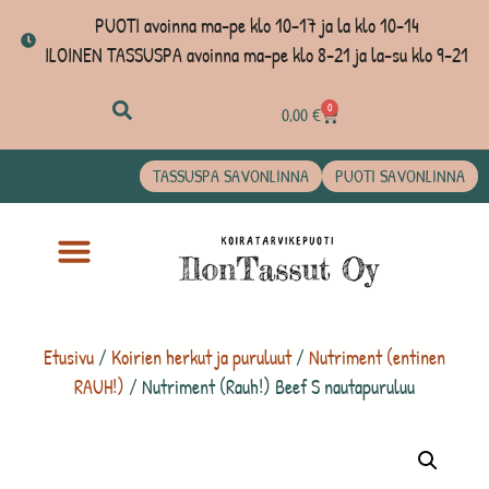
PUOTI avoinna ma-pe klo 10-17 ja la klo 10-14
ILOINEN TASSUSPA avoinna ma-pe klo 8-21 ja la-su klo 9-21
0
0,00
€
TASSUSPA SAVONLINNA
PUOTI SAVONLINNA
Etusivu
/
Koirien herkut ja puruluut
/
Nutriment (entinen
RAUH!)
/ Nutriment (Rauh!) Beef S nautapuruluu