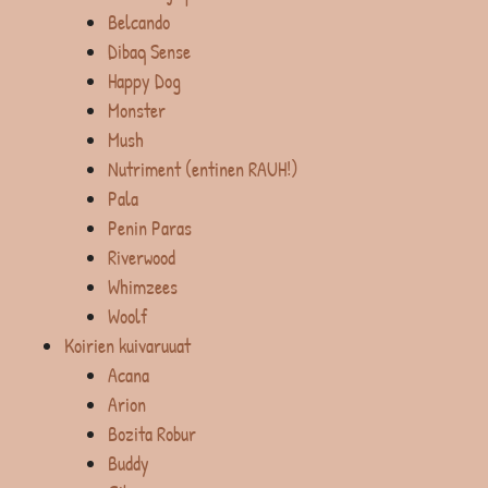
Belcando
Dibaq Sense
Happy Dog
Monster
Mush
Nutriment (entinen RAUH!)
Pala
Penin Paras
Riverwood
Whimzees
Woolf
Koirien kuivaruuat
Acana
Arion
Bozita Robur
Buddy