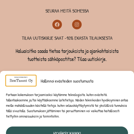
SEURAA MEITÄ SOMESSA
TILAA UUTISKIRJE SAAT -10% EKASTA TILAUKSESTA
Haluaisitko saada tietoa tarjouksista ja ajankohtaisista
tuotteista sähköpostitse? Tilaa uutiskirje.
TILAA UUTISKIRJE -SAAT -10% EKASTA TILAUKSESTA
Hallinnoi evästeiden suostumusta
KOIRILLE
Parhaan kokemuksen tarjoamiseksi käytämme teknologioita, kuten evästeitä,
tallentaaksemme ja/tai käyttääksemme laitetietoja. Näiden tekniikoiden hyväksyminen antaa
KISSOILLE
meille mahdollisuuden käsitellä tietoja, kuten selauskäyttäytymistä tai yksilöllisiä tunnuksia
tällä sivustolla. Suostumuksen jättäminen tai peruuttaminen voi vaikuttaa haitallisesti
tiettyihin ominaisuuksiin ja toimintoihin.
JYRSIJÖILLE
HYVÄKSY KAIKKI