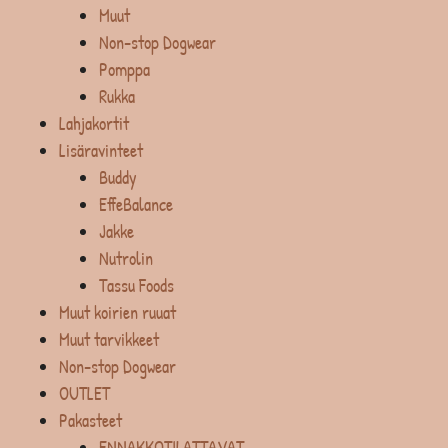
Muut
Non-stop Dogwear
Pomppa
Rukka
Lahjakortit
Lisäravinteet
Buddy
EffeBalance
Jakke
Nutrolin
Tassu Foods
Muut koirien ruuat
Muut tarvikkeet
Non-stop Dogwear
OUTLET
Pakasteet
ENNAKKOTILATTAVAT