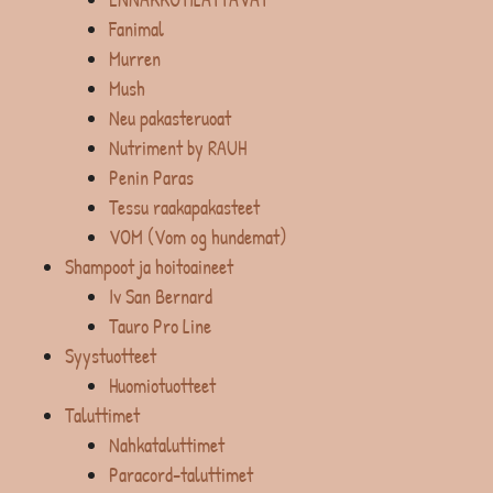
Fanimal
Murren
Mush
Neu pakasteruoat
Nutriment by RAUH
Penin Paras
Tessu raakapakasteet
VOM (Vom og hundemat)
Shampoot ja hoitoaineet
Iv San Bernard
Tauro Pro Line
Syystuotteet
Huomiotuotteet
Taluttimet
Nahkataluttimet
Paracord-taluttimet