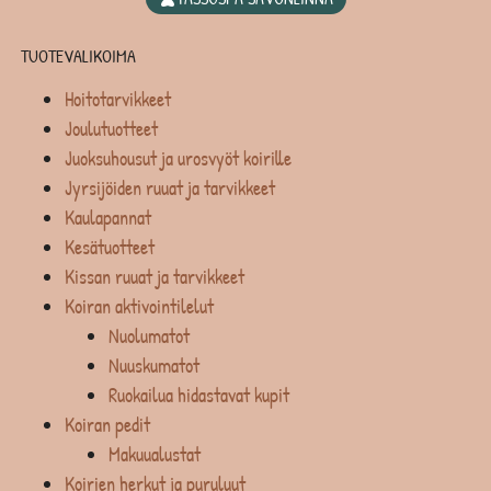
TUOTEVALIKOIMA
Hoitotarvikkeet
Joulutuotteet
Juoksuhousut ja urosvyöt koirille
Jyrsijöiden ruuat ja tarvikkeet
Kaulapannat
Kesätuotteet
Kissan ruuat ja tarvikkeet
Koiran aktivointilelut
Nuolumatot
Nuuskumatot
Ruokailua hidastavat kupit
Koiran pedit
Makuualustat
Koirien herkut ja puruluut