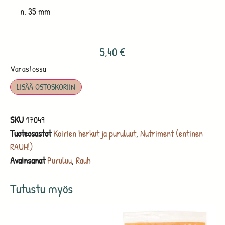
n. 35 mm
5,40
€
Varastossa
LISÄÄ OSTOSKORIIN
SKU
17049
Tuoteosastot
Koirien herkut ja puruluut
,
Nutriment (entinen
RAUH!)
Avainsanat
Puruluu
,
Rauh
Tutustu myös