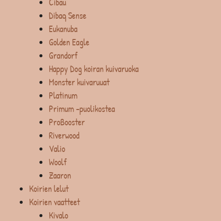
Cibau
Dibaq Sense
Eukanuba
Golden Eagle
Grandorf
Happy Dog koiran kuivaruoka
Monster kuivaruuat
Platinum
Primum -puolikostea
ProBooster
Riverwood
Valio
Woolf
Zaaron
Koirien lelut
Koirien vaatteet
Kivalo