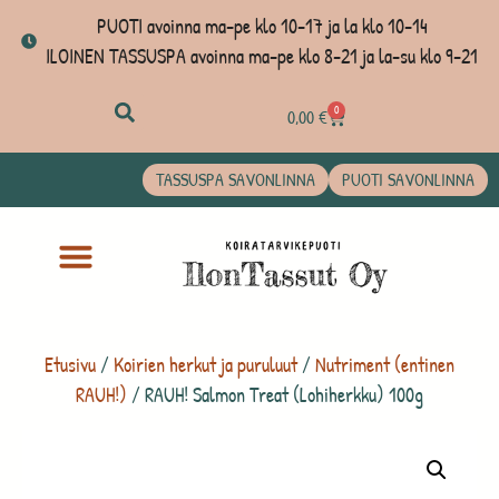
PUOTI avoinna ma-pe klo 10-17 ja la klo 10-14
ILOINEN TASSUSPA avoinna ma-pe klo 8-21 ja la-su klo 9-21
0
0,00
€
TASSUSPA SAVONLINNA
PUOTI SAVONLINNA
Etusivu
/
Koirien herkut ja puruluut
/
Nutriment (entinen
RAUH!)
/ RAUH! Salmon Treat (Lohiherkku) 100g