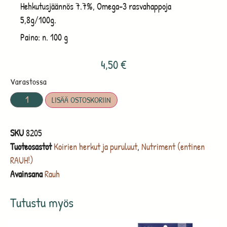
Hehkutusjäännös 7.7%, Omega-3 rasvahappoja
5,8g/100g.
Paino: n. 100 g
4,50
€
Varastossa
LISÄÄ OSTOSKORIIN
SKU
8205
Tuoteosastot
Koirien herkut ja puruluut
,
Nutriment (entinen
RAUH!)
Avainsana
Rauh
Tutustu myös