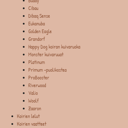
Buddy
Cibau
Dibaq Sense
Eukanuba
Golden Eagle
Grandorf
Happy Dog koiran kuivaruoka
Monster kuivaruuat
Platinum
Primum -puolikostea
ProBooster
Riverwood
Valio
Woolf
Zaaron
Koirien lelut
Koirien vaatteet