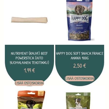
NUTRIMENT (RAUH!) BEEF
HAPPY DOG SOFT SNACK FRANCE
POWERSTICK (AITO
ANKKA 100G
SUOMALAINEN TEHOTIKKU)
2,50
€
1,99
€
LISÄÄ OSTOSKORIIN
LISÄÄ OSTOSKORIIN