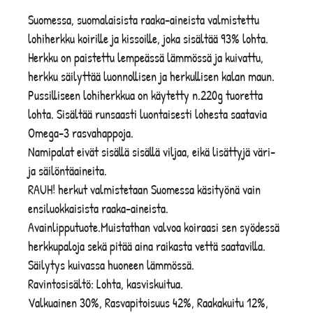
Suomessa, suomalaisista raaka-aineista valmistettu
lohiherkku koirille ja kissoille, joka sisältää 93% lohta.
Herkku on paistettu lempeässä lämmössä ja kuivattu,
herkku säilyttää luonnollisen ja herkullisen kalan maun.
Pussilliseen lohiherkkua on käytetty n.220g tuoretta
lohta. Sisältää runsaasti luontaisesti lohesta saatavia
Omega-3 rasvahappoja.
Namipalat eivät sisällä sisällä viljaa, eikä lisättyjä väri-
ja säilöntäaineita.
RAUH! herkut valmistetaan Suomessa käsityönä vain
ensiluokkaisista raaka-aineista.
Avainlipputuote.Muistathan valvoa koiraasi sen syödessä
herkkupaloja sekä pitää aina raikasta vettä saatavilla.
Säilytys kuivassa huoneen lämmössä.
Ravintosisältö: Lohta, kasviskuitua.
Valkuainen 30%, Rasvapitoisuus 42%, Raakakuitu 12%,