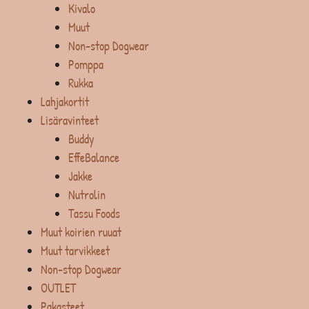
Kivalo
Muut
Non-stop Dogwear
Pomppa
Rukka
Lahjakortit
Lisäravinteet
Buddy
EffeBalance
Jakke
Nutrolin
Tassu Foods
Muut koirien ruuat
Muut tarvikkeet
Non-stop Dogwear
OUTLET
Pakasteet