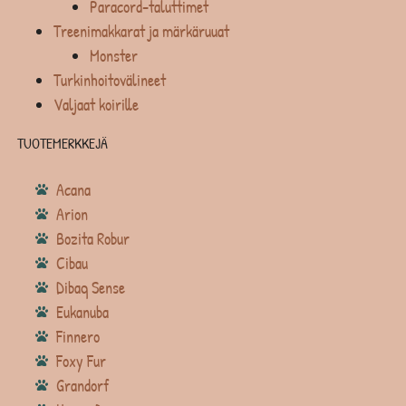
Paracord-taluttimet
Treenimakkarat ja märkäruuat
Monster
Turkinhoitovälineet
Valjaat koirille
TUOTEMERKKEJÄ
Acana
Arion
Bozita Robur
Cibau
Dibaq Sense
Eukanuba
Finnero
Foxy Fur
Grandorf