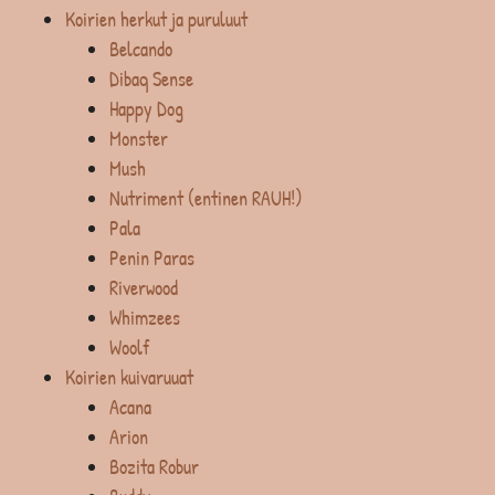
Koirien herkut ja puruluut
Belcando
Dibaq Sense
Happy Dog
Monster
Mush
Nutriment (entinen RAUH!)
Pala
Penin Paras
Riverwood
Whimzees
Woolf
Koirien kuivaruuat
Acana
Arion
Bozita Robur