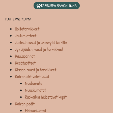
TASSUSPA SAVONLINNA
TUOTEVALIKOIMA
Hoitotarvikkeet
Joulutuotteet
Juoksuhousut ja urosvyöt koirille
Jyrsijöiden ruuat ja tarvikkeet
Kaulapannat
Kesätuotteet
Kissan ruuat ja tarvikkeet
Koiran aktivointilelut
Nuolumatot
Nuuskumatot
Ruokailua hidastavat kupit
Koiran pedit
Makuualustat