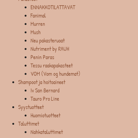
ENNAKKOTILATTAVAT
Fanimal
Murren
Mush
Neu pakasteruoat
Nutriment by RAUH
Penin Paras
Tessu raakapakasteet
VOM (Vom og hundemat)
Shampoot ja hoitoaineet
Iv San Bernard
Tauro Pro Line
Syystuotteet
Huomiotuotteet
Taluttimet
Nahkataluttimet