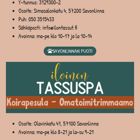
Y-tunnus: 3129300-2
Osoite: Simasalonkatu 4, 57200 Savonlinna
Puh:
050 3515433
Sähköposti: info@ilontassut.fi
Avoinna: ma-pe klo 10-17 ja la 10-14
SAVONLINNAN PUOTI
Osoite: Olavinkatu 41, 57100 Savonlinna
Avoinna: ma-pe klo 8-21 ja la-su 9-21