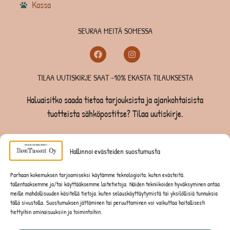
Kassa
SEURAA MEITÄ SOMESSA
TILAA UUTISKIRJE SAAT -10% EKASTA TILAUKSESTA
Haluaisitko saada tietoa tarjouksista ja ajankohtaisista
tuotteista sähköpostitse? Tilaa uutiskirje.
TILAA UUTISKIRJE -SAAT -10% EKASTA TILAUKSESTA
Hallinnoi evästeiden suostumusta
KOIRILLE
Parhaan kokemuksen tarjoamiseksi käytämme teknologioita, kuten evästeitä,
tallentaaksemme ja/tai käyttääksemme laitetietoja. Näiden tekniikoiden hyväksyminen antaa
KISSOILLE
meille mahdollisuuden käsitellä tietoja, kuten selauskäyttäytymistä tai yksilöllisiä tunnuksia
tällä sivustolla. Suostumuksen jättäminen tai peruuttaminen voi vaikuttaa haitallisesti
tiettyihin ominaisuuksiin ja toimintoihin.
JYRSIJÖILLE