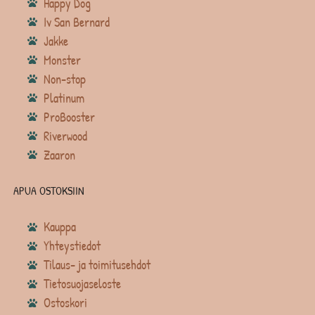
Happy Dog
Iv San Bernard
Jakke
Monster
Non-stop
Platinum
ProBooster
Riverwood
Zaaron
APUA OSTOKSIIN
Kauppa
Yhteystiedot
Tilaus- ja toimitusehdot
Tietosuojaseloste
Ostoskori