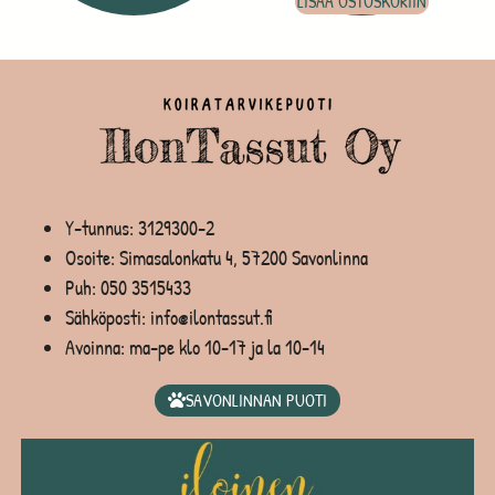
LISÄÄ OSTOSKORIIN
Y-tunnus: 3129300-2
Osoite: Simasalonkatu 4, 57200 Savonlinna
Puh:
050 3515433
Sähköposti: info@ilontassut.fi
Avoinna: ma-pe klo 10-17 ja la 10-14
SAVONLINNAN PUOTI