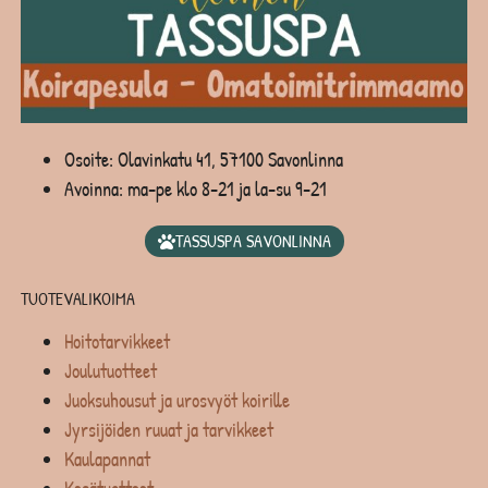
Osoite: Olavinkatu 41, 57100 Savonlinna
Avoinna: ma-pe klo 8-21 ja la-su 9-21
TASSUSPA SAVONLINNA
TUOTEVALIKOIMA
Hoitotarvikkeet
Joulutuotteet
Juoksuhousut ja urosvyöt koirille
Jyrsijöiden ruuat ja tarvikkeet
Kaulapannat