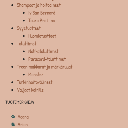
Shampoot ja hoitoaineet
Iv San Bernard
Tauro Pro Line
Syystuotteet
Huomiotuotteet
Taluttimet
Nahkataluttimet
Paracord-taluttimet
Treenimakkarat ja märkäruuat
Monster
Turkinhoitovälineet
Valjaat koirille
TUOTEMERKKEJÄ
Acana
Arion