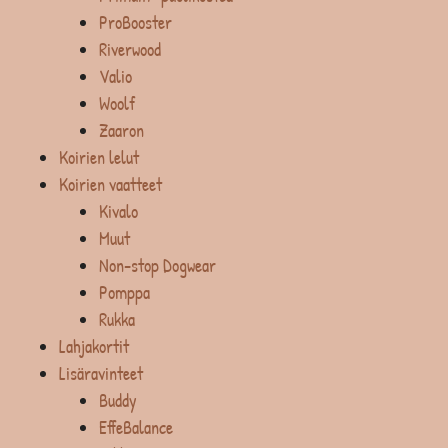
ProBooster
Riverwood
Valio
Woolf
Zaaron
Koirien lelut
Koirien vaatteet
Kivalo
Muut
Non-stop Dogwear
Pomppa
Rukka
Lahjakortit
Lisäravinteet
Buddy
EffeBalance