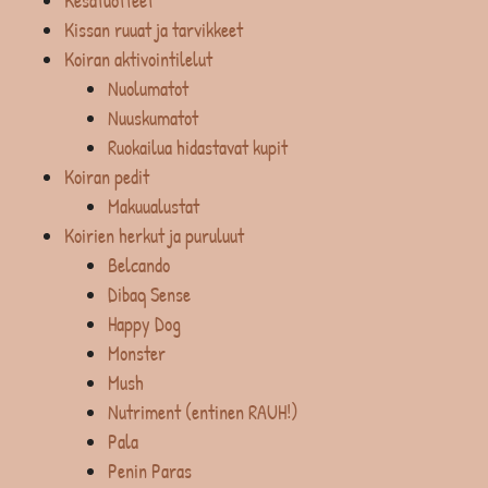
Kesätuotteet
Kissan ruuat ja tarvikkeet
Koiran aktivointilelut
Nuolumatot
Nuuskumatot
Ruokailua hidastavat kupit
Koiran pedit
Makuualustat
Koirien herkut ja puruluut
Belcando
Dibaq Sense
Happy Dog
Monster
Mush
Nutriment (entinen RAUH!)
Pala
Penin Paras