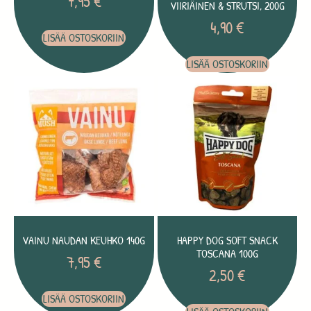
7,95
€
VIIRIÄINEN & STRUTSI, 200G
4,90
€
LISÄÄ OSTOSKORIIN
LISÄÄ OSTOSKORIIN
VAINU NAUDAN KEUHKO 140G
HAPPY DOG SOFT SNACK
TOSCANA 100G
7,95
€
2,50
€
LISÄÄ OSTOSKORIIN