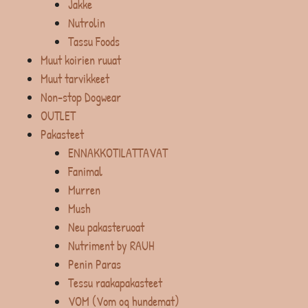
Jakke
Nutrolin
Tassu Foods
Muut koirien ruuat
Muut tarvikkeet
Non-stop Dogwear
OUTLET
Pakasteet
ENNAKKOTILATTAVAT
Fanimal
Murren
Mush
Neu pakasteruoat
Nutriment by RAUH
Penin Paras
Tessu raakapakasteet
VOM (Vom og hundemat)