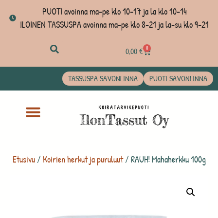
PUOTI avoinna ma-pe klo 10-17 ja la klo 10-14
ILOINEN TASSUSPA avoinna ma-pe klo 8-21 ja la-su klo 9-21
0
0,00
€
TASSUSPA SAVONLINNA
PUOTI SAVONLINNA
Etusivu
/
Koirien herkut ja puruluut
/ RAUH! Mahaherkku 100g