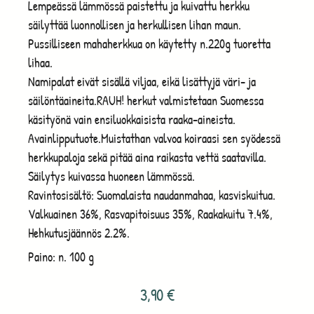
Lempeässä lämmössä paistettu ja kuivattu herkku
säilyttää luonnollisen ja herkullisen lihan maun.
Pussilliseen mahaherkkua on käytetty n.220g tuoretta
lihaa.
Namipalat eivät sisällä viljaa, eikä lisättyjä väri- ja
säilöntäaineita.RAUH! herkut valmistetaan Suomessa
käsityönä vain ensiluokkaisista raaka-aineista.
Avainlipputuote.Muistathan valvoa koiraasi sen syödessä
herkkupaloja sekä pitää aina raikasta vettä saatavilla.
Säilytys kuivassa huoneen lämmössä.
Ravintosisältö: Suomalaista naudanmahaa, kasviskuitua.
Valkuainen 36%, Rasvapitoisuus 35%, Raakakuitu 7.4%,
Hehkutusjäännös 2.2%.
Paino: n. 100 g
3,90
€