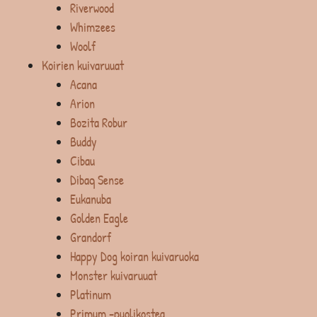
Riverwood
Whimzees
Woolf
Koirien kuivaruuat
Acana
Arion
Bozita Robur
Buddy
Cibau
Dibaq Sense
Eukanuba
Golden Eagle
Grandorf
Happy Dog koiran kuivaruoka
Monster kuivaruuat
Platinum
Primum -puolikostea