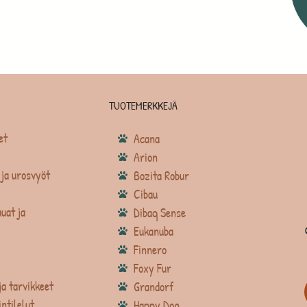
TUOTEMERKKEJÄ
et
Acana
Arion
ja urosvyöt
Bozita Robur
Cibau
uat ja
Dibaq Sense
Eukanuba
Finnero
Foxy Fur
ja tarvikkeet
Grandorf
intilelut
Happy Dog