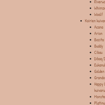
Riverw
Whimz
Woolf
Koirien kuiva
Acana
Arion
Bozita
Buddy
Cibau
Dibaq 
Eukanu
Golden
Grando
Happy 
kuivar
Monste
Platin