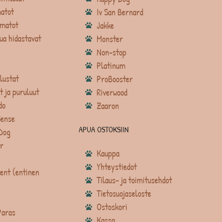
atot
Iv San Bernard
matot
Jakke
ua hidastavat
Monster
Non-stop
Platinum
lustat
ProBooster
t ja puruluut
Riverwood
do
Zaaron
Sense
APUA OSTOKSIIN
Dog
r
Kauppa
Yhteystiedot
ent (entinen
Tilaus- ja toimitusehdot
Tietosuojaseloste
Ostoskori
Paras
Kassa