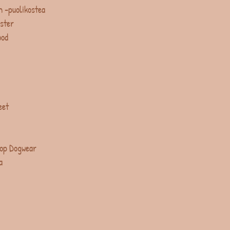
 -puolikostea
ster
ood
eet
op Dogwear
a