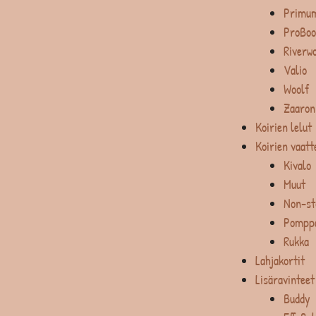
Primum
ProBoo
Riverw
Valio
Woolf
Zaaron
Koirien lelut
Koirien vaatt
Kivalo
Muut
Non-st
Pompp
Rukka
Lahjakortit
Lisäravinteet
Buddy