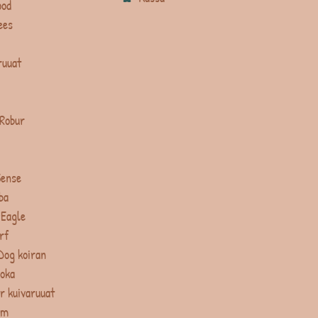
ood
ees
ruuat
 Robur
Sense
ba
 Eagle
rf
Dog koiran
uoka
r kuivaruuat
um