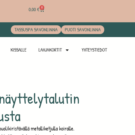
0
0,00
€
TASSUSPA SAVONLINNA
PUOTI SAVONLINNA
KISSALLE
LAHJAKORTIT
YHTEYSTIEDOT
näyttelytalutin
usta
olikiristävällä metalliketjulla koiralle.