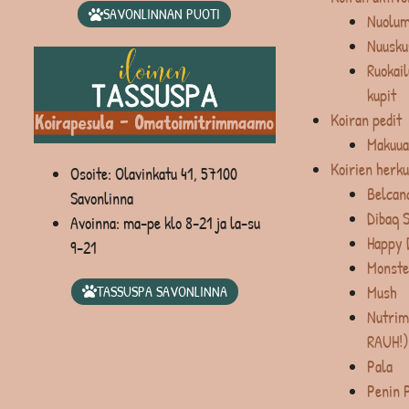
SAVONLINNAN PUOTI
Nuolum
Nuusku
Ruokail
kupit
Koiran pedit
Makuua
Koirien herku
Osoite: Olavinkatu 41, 57100
Belcan
Savonlinna
Dibaq 
Avoinna: ma-pe klo 8-21 ja la-su
Happy 
9-21
Monste
Mush
TASSUSPA SAVONLINNA
Nutrim
RAUH!)
Pala
Penin 