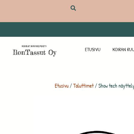
ETUSIVU
KOIRAN RUU
Etusivu
/
Taluttimet
/ Show tech näyttely