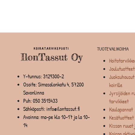
TUOTEVALIKOIMA
Hoitotarvikke
Joulutuotteet
Y-tunnus: 3129300-2
Juoksuhousut 
Osoite: Simasalonkatu 4, 57200
koirille
Savonlinna
Jyrsijöiden ru
Puh:
050 3515433
tarvikkeet
Sähköposti: info@ilontassut.fi
Kaulapannat
Avoinna: ma-pe klo 10-17 ja la 10-
Kesätuotteet
14
Kissan ruuat 
Koiran aktivo