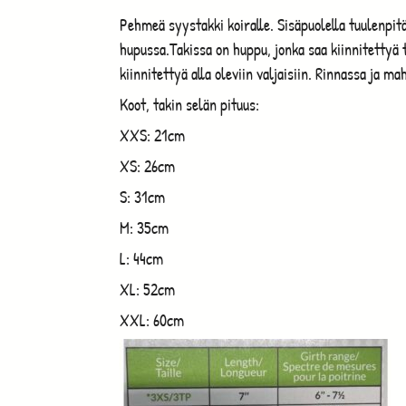
Pehmeä syystakki koiralle. Sisäpuolella tuulenpi
hupussa.Takissa on huppu, jonka saa kiinnitettyä t
kiinnitettyä alla oleviin valjaisiin. Rinnassa ja m
Koot, takin selän pituus:
XXS: 21cm
XS: 26cm
S: 31cm
M: 35cm
L: 44cm
XL: 52cm
XXL: 60cm