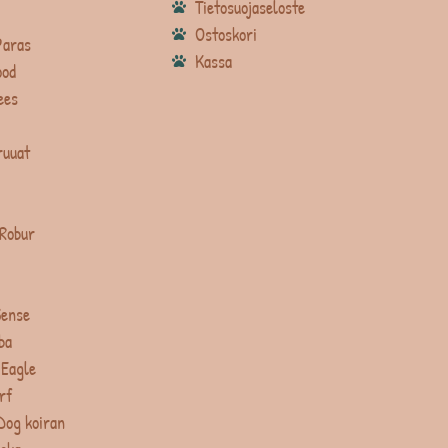
Tietosuojaseloste
Ostoskori
Paras
Kassa
ood
ees
ruuat
 Robur
Sense
ba
 Eagle
rf
Dog koiran