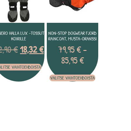
NERO HALLA LUX -TOSSUT
NON-STOP DOGWEAR FJORD
KOIRILLE
RAINCOAT, MUSTA-ORANSSI
2,90
€
18,32
€
79,95
€
–
85,95
€
ALITSE VAIHTOEHDOISTA
VALITSE VAIHTOEHDOISTA