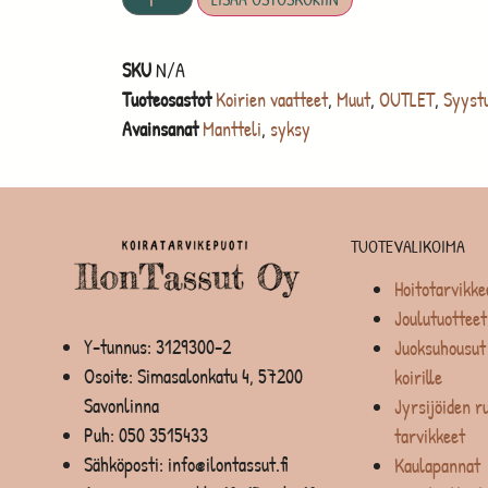
SKU
N/A
Tuoteosastot
Koirien vaatteet
,
Muut
,
OUTLET
,
Syyst
Avainsanat
Mantteli
,
syksy
TUOTEVALIKOIMA
Hoitotarvikke
Joulutuotteet
Y-tunnus: 3129300-2
Juoksuhousut 
Osoite: Simasalonkatu 4, 57200
koirille
Savonlinna
Jyrsijöiden ru
Puh:
050 3515433
tarvikkeet
Sähköposti: info@ilontassut.fi
Kaulapannat