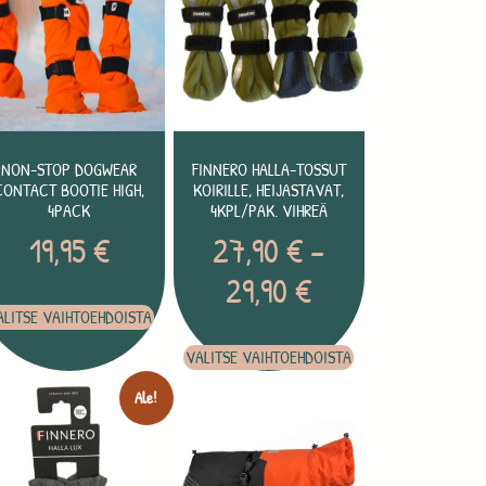
NON-STOP DOGWEAR
FINNERO HALLA-TOSSUT
CONTACT BOOTIE HIGH,
KOIRILLE, HEIJASTAVAT,
4PACK
4KPL/PAK. VIHREÄ
19,95
€
27,90
€
–
29,90
€
ALITSE VAIHTOEHDOISTA
VALITSE VAIHTOEHDOISTA
Ale!