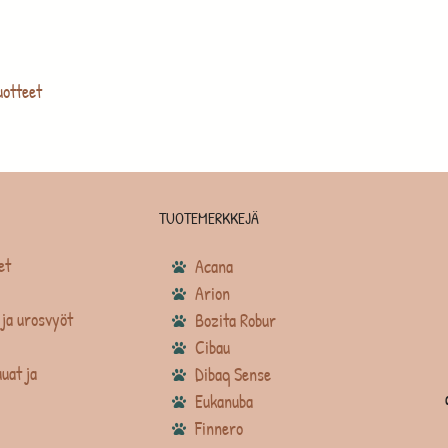
uotteet
TUOTEMERKKEJÄ
et
Acana
Arion
ja urosvyöt
Bozita Robur
Cibau
uat ja
Dibaq Sense
Eukanuba
Finnero