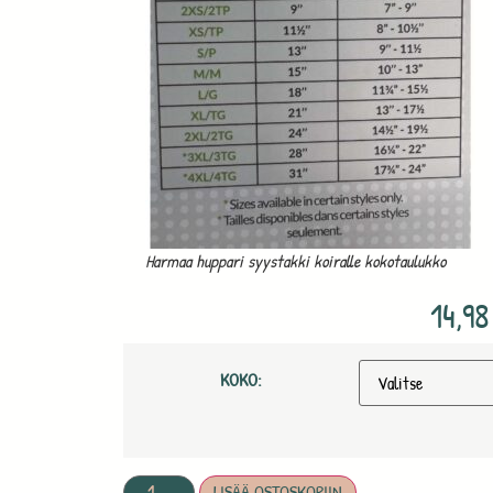
Harmaa huppari syystakki koiralle kokotaulukko
14,9
KOKO:
LISÄÄ OSTOSKORIIN