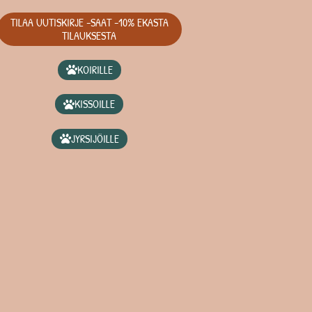
TILAA UUTISKIRJE -SAAT -10% EKASTA
TILAUKSESTA
KOIRILLE
KISSOILLE
JYRSIJÖILLE