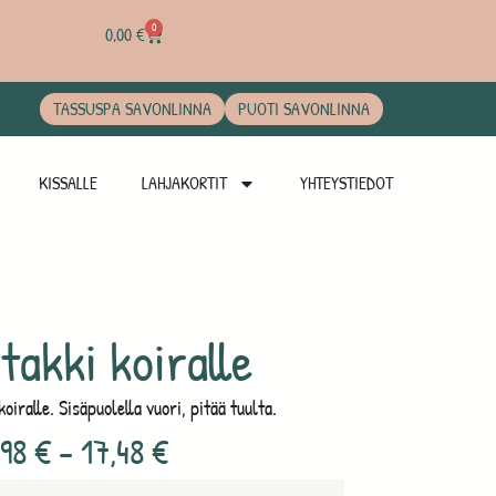
0
0,00
€
TASSUSPA SAVONLINNA
PUOTI SAVONLINNA
KISSALLE
LAHJAKORTIT
YHTEYSTIEDOT
takki koiralle
iralle. Sisäpuolella vuori, pitää tuulta.
,98
€
–
17,48
€