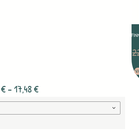
FIN
2
V
8
€
–
17,48
€