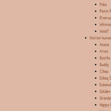
Pala
Penin 
Riverw
Whimz
Woolf
Koirien kuiva
Acana
Arion
Bozita
Buddy
Cibau
Dibaq 
Eukanu
Golden
Grando
Happy 