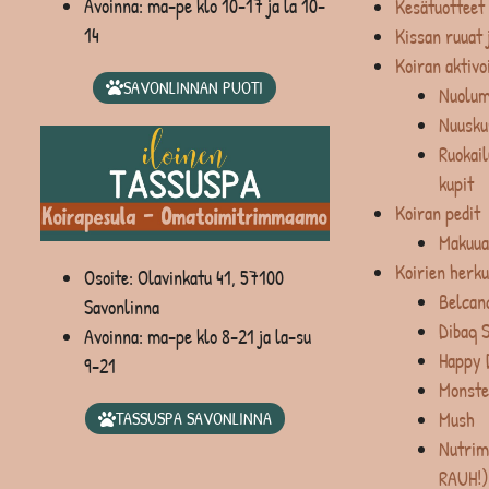
Avoinna: ma-pe klo 10-17 ja la 10-
Kesätuotteet
14
Kissan ruuat 
Koiran aktivo
SAVONLINNAN PUOTI
Nuolum
Nuusku
Ruokail
kupit
Koiran pedit
Makuua
Koirien herku
Osoite: Olavinkatu 41, 57100
Belcan
Savonlinna
Dibaq 
Avoinna: ma-pe klo 8-21 ja la-su
Happy 
9-21
Monste
Mush
TASSUSPA SAVONLINNA
Nutrim
RAUH!)