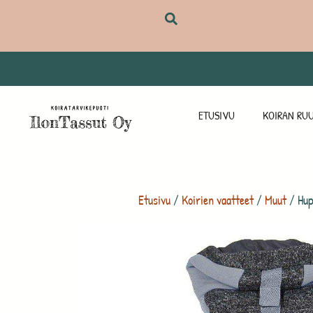
ETUSIVU
KOIRAN RUU
Etusivu
/
Koirien vaatteet
/
Muut
/ Hupu