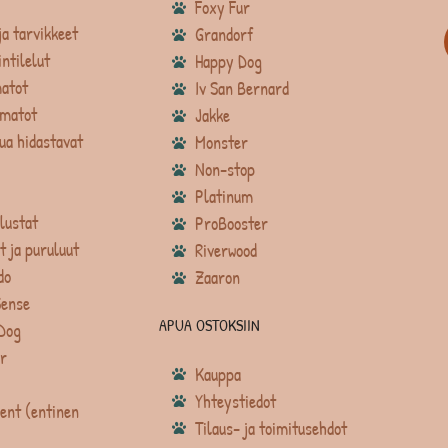
Foxy Fur
ja tarvikkeet
Grandorf
intilelut
Happy Dog
atot
Iv San Bernard
matot
Jakke
ua hidastavat
Monster
Non-stop
Platinum
lustat
ProBooster
t ja puruluut
Riverwood
do
Zaaron
Sense
APUA OSTOKSIIN
Dog
r
Kauppa
Yhteystiedot
ent (entinen
Tilaus- ja toimitusehdot