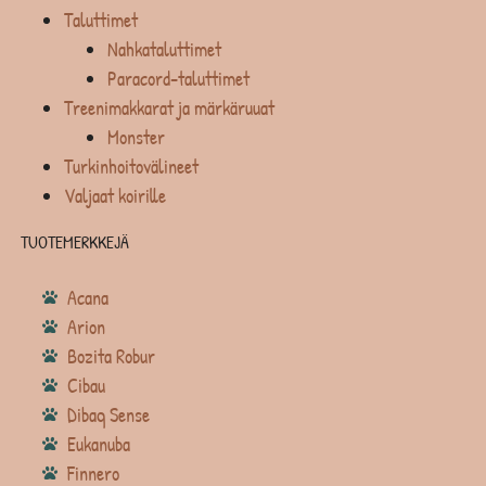
Taluttimet
Nahkataluttimet
Paracord-taluttimet
Treenimakkarat ja märkäruuat
Monster
Turkinhoitovälineet
Valjaat koirille
TUOTEMERKKEJÄ
Acana
Arion
Bozita Robur
Cibau
Dibaq Sense
Eukanuba
Finnero