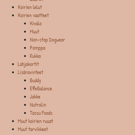
Koirien lelut
Koirien vaatteet
Kivalo
Muut
Non-stop Dogwear
Pomppa
Rukka
Lahjakortit
Lisäravinteet
Buddy
EffeBalance
Jakke
Nutrolin
Tassu Foods
Muut koirien ruuat
Muut tarvikkeet