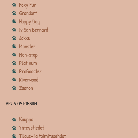
Foxy Fur
Grandorf
Happy Dog
Iv San Bernard
Jakke
Monster
Non-stop
Platinum
ProBooster
Riverwood
Zaaron
APUA OSTOKSIIN
Kauppa
Yhteystiedot
Tilaus- ja toimitusehdot