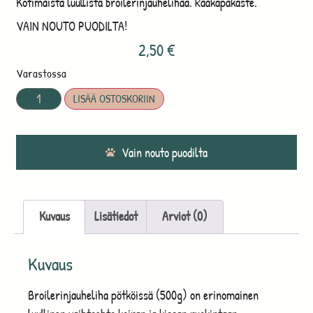
Kotimaista luullista broilerinjauhelihaa. Raakapakaste.
VAIN NOUTO PUODILTA!
2,50
€
Varastossa
LISÄÄ OSTOSKORIIN
Vain nouto puodilta
Kuvaus
Lisätiedot
Arviot (0)
Kuvaus
Broilerinjauheliha pötköissä (500g) on erinomainen