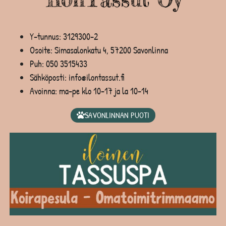
Y-tunnus: 3129300-2
Osoite: Simasalonkatu 4, 57200 Savonlinna
Puh:
050 3515433
Sähköposti: info@ilontassut.fi
Avoinna: ma-pe klo 10-17 ja la 10-14
SAVONLINNAN PUOTI