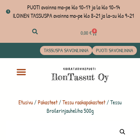
PUOTI avoinna ma-pe klo 10-17 ja la klo 10-14
ILOINEN TASSUSPA avoinna ma-pe klo 8-21 ja la-su klo 9-21
0
0,00
€
TASSUSPA SAVONLINNA
PUOTI SAVONLINNA
Etusivu
/
Pakasteet
/
Tessu raakapakasteet
/ Tessu
Broilerinjauheliha 500g