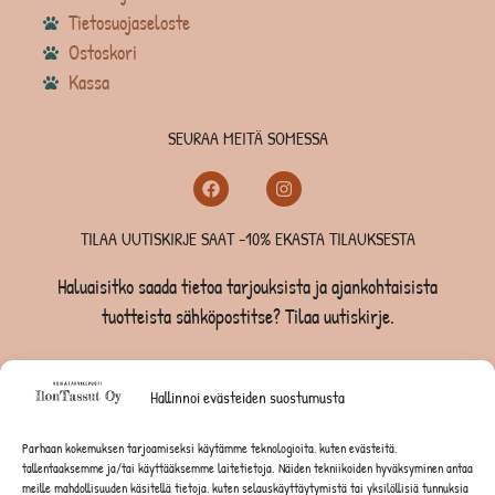
Tietosuojaseloste
Ostoskori
Kassa
SEURAA MEITÄ SOMESSA
TILAA UUTISKIRJE SAAT -10% EKASTA TILAUKSESTA
Haluaisitko saada tietoa tarjouksista ja ajankohtaisista
tuotteista sähköpostitse? Tilaa uutiskirje.
TILAA UUTISKIRJE -SAAT -10% EKASTA TILAUKSESTA
Hallinnoi evästeiden suostumusta
KOIRILLE
Parhaan kokemuksen tarjoamiseksi käytämme teknologioita, kuten evästeitä,
tallentaaksemme ja/tai käyttääksemme laitetietoja. Näiden tekniikoiden hyväksyminen antaa
KISSOILLE
meille mahdollisuuden käsitellä tietoja, kuten selauskäyttäytymistä tai yksilöllisiä tunnuksia