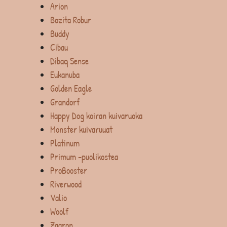
Arion
Bozita Robur
Buddy
Cibau
Dibaq Sense
Eukanuba
Golden Eagle
Grandorf
Happy Dog koiran kuivaruoka
Monster kuivaruuat
Platinum
Primum -puolikostea
ProBooster
Riverwood
Valio
Woolf
Zaaron