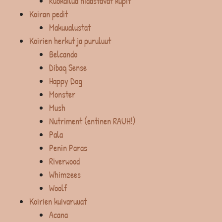
Ruokailua hidastavat kupit
Koiran pedit
Makuualustat
Koirien herkut ja puruluut
Belcando
Dibaq Sense
Happy Dog
Monster
Mush
Nutriment (entinen RAUH!)
Pala
Penin Paras
Riverwood
Whimzees
Woolf
Koirien kuivaruuat
Acana