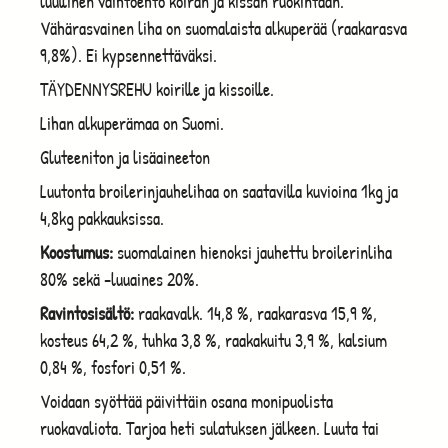
luullinen vaihtoehto koiran ja kissan ruokintaan.
Vähärasvainen liha on suomalaista alkuperää (raakarasva
9,8%). Ei kypsennettäväksi.
TÄYDENNYSREHU koirille ja kissoille.
Lihan alkuperämaa on Suomi.
Gluteeniton ja lisäaineeton
Luutonta broilerinjauhelihaa on saatavilla kuvioina 1kg ja
4,8kg pakkauksissa.
Koostumus:
suomalainen hienoksi jauhettu broilerinliha
80% sekä -luuaines 20%.
Ravintosisältö:
raakavalk. 14,8 %, raakarasva 15,9 %,
kosteus 64,2 %, tuhka 3,8 %, raakakuitu 3,9 %, kalsium
0,84 %, fosfori 0,51 %.
Voidaan syöttää päivittäin osana monipuolista
ruokavaliota. Tarjoa heti sulatuksen jälkeen. Luuta tai