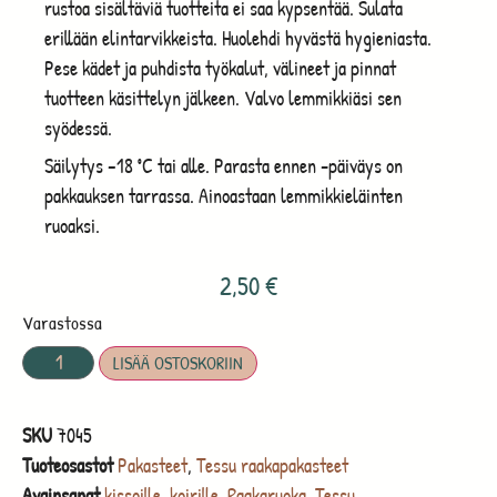
rustoa sisältäviä tuotteita ei saa kypsentää. Sulata
erillään elintarvikkeista. Huolehdi hyvästä hygieniasta.
Pese kädet ja puhdista työkalut, välineet ja pinnat
tuotteen käsittelyn jälkeen. Valvo lemmikkiäsi sen
syödessä.
Säilytys –18 ˚C tai alle. Parasta ennen -päiväys on
pakkauksen tarrassa. Ainoastaan lemmikkieläinten
ruoaksi.
2,50
€
Varastossa
LISÄÄ OSTOSKORIIN
SKU
7045
Tuoteosastot
Pakasteet
,
Tessu raakapakasteet
Avainsanat
kissoille
,
koirille
,
Raakaruoka
,
Tessu