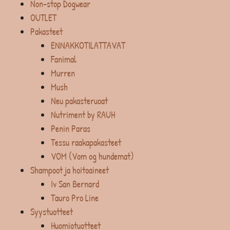
Non-stop Dogwear
OUTLET
Pakasteet
ENNAKKOTILATTAVAT
Fanimal
Murren
Mush
Neu pakasteruoat
Nutriment by RAUH
Penin Paras
Tessu raakapakasteet
VOM (Vom og hundemat)
Shampoot ja hoitoaineet
Iv San Bernard
Tauro Pro Line
Syystuotteet
Huomiotuotteet