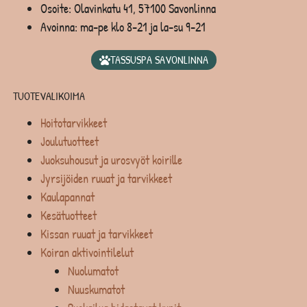
Osoite: Olavinkatu 41, 57100 Savonlinna
Avoinna: ma-pe klo 8-21 ja la-su 9-21
TASSUSPA SAVONLINNA
TUOTEVALIKOIMA
Hoitotarvikkeet
Joulutuotteet
Juoksuhousut ja urosvyöt koirille
Jyrsijöiden ruuat ja tarvikkeet
Kaulapannat
Kesätuotteet
Kissan ruuat ja tarvikkeet
Koiran aktivointilelut
Nuolumatot
Nuuskumatot