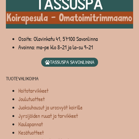
Osoite: Olavinkatu 41, 57100 Savonlinna
Avoinna: ma-pe klo 8-21 ja la-su 9-21
TASSUSPA SAVONLINNA
TUOTEVALIKOIMA
Hoitotarvikkeet
Joulutuotteet
Juoksuhousut ja urosvyöt koirille
Jyrsijöiden ruuat ja tarvikkeet
Kaulapannat
Kesätuotteet