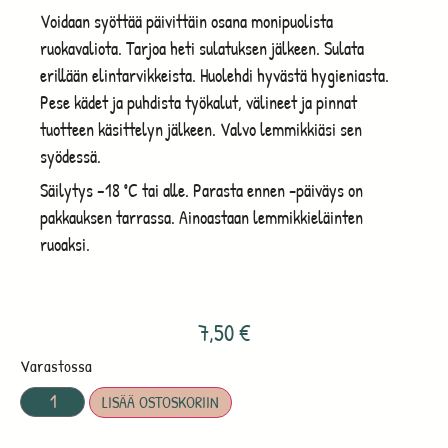
Voidaan syöttää päivittäin osana monipuolista
ruokavaliota. Tarjoa heti sulatuksen jälkeen. Sulata
erillään elintarvikkeista. Huolehdi hyvästä hygieniasta.
Pese kädet ja puhdista työkalut, välineet ja pinnat
tuotteen käsittelyn jälkeen. Valvo lemmikkiäsi sen
syödessä.
Säilytys –18 ˚C tai alle. Parasta ennen -päiväys on
pakkauksen tarrassa. Ainoastaan lemmikkieläinten
ruoaksi.
7,50
€
Varastossa
LISÄÄ OSTOSKORIIN