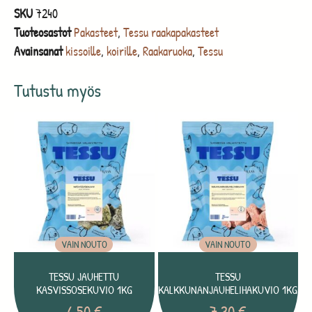
SKU
7240
Tuoteosastot
Pakasteet
,
Tessu raakapakasteet
Avainsanat
kissoille
,
koirille
,
Raakaruoka
,
Tessu
Tutustu myös
VAIN NOUTO
VAIN NOUTO
TESSU JAUHETTU
TESSU
KASVISSOSEKUVIO 1KG
KALKKUNANJAUHELIHAKUVIO 1KG
6,50
€
7,30
€