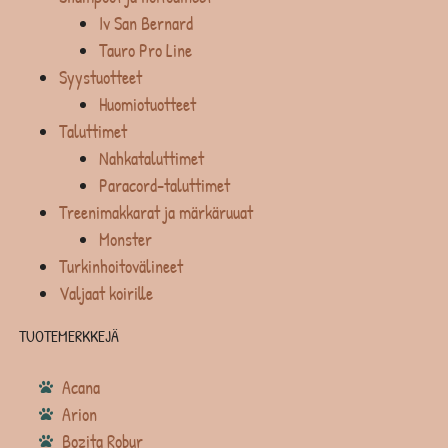
Iv San Bernard
Tauro Pro Line
Syystuotteet
Huomiotuotteet
Taluttimet
Nahkataluttimet
Paracord-taluttimet
Treenimakkarat ja märkäruuat
Monster
Turkinhoitovälineet
Valjaat koirille
TUOTEMERKKEJÄ
Acana
Arion
Bozita Robur