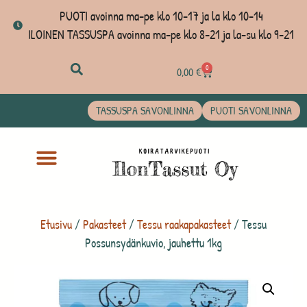
PUOTI avoinna ma-pe klo 10-17 ja la klo 10-14
ILOINEN TASSUSPA avoinna ma-pe klo 8-21 ja la-su klo 9-21
0
0,00
€
TASSUSPA SAVONLINNA
PUOTI SAVONLINNA
Etusivu
/
Pakasteet
/
Tessu raakapakasteet
/ Tessu
Possunsydänkuvio, jauhettu 1kg