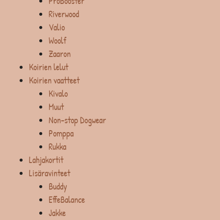
ProBooster
Riverwood
Valio
Woolf
Zaaron
Koirien lelut
Koirien vaatteet
Kivalo
Muut
Non-stop Dogwear
Pomppa
Rukka
Lahjakortit
Lisäravinteet
Buddy
EffeBalance
Jakke