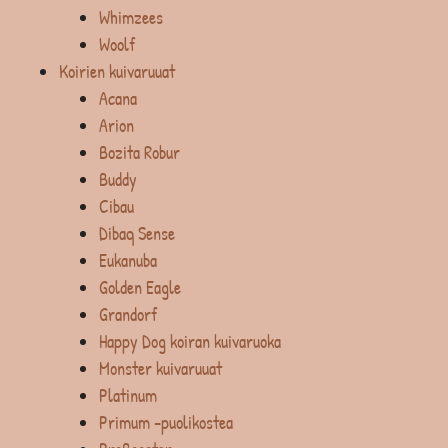
Whimzees
Woolf
Koirien kuivaruuat
Acana
Arion
Bozita Robur
Buddy
Cibau
Dibaq Sense
Eukanuba
Golden Eagle
Grandorf
Happy Dog koiran kuivaruoka
Monster kuivaruuat
Platinum
Primum -puolikostea