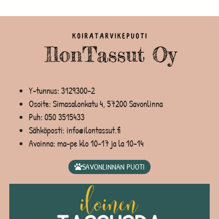
Y-tunnus: 3129300-2
Osoite: Simasalonkatu 4, 57200 Savonlinna
Puh:
050 3515433
Sähköposti: info@ilontassut.fi
Avoinna: ma-pe klo 10-17 ja la 10-14
SAVONLINNAN PUOTI