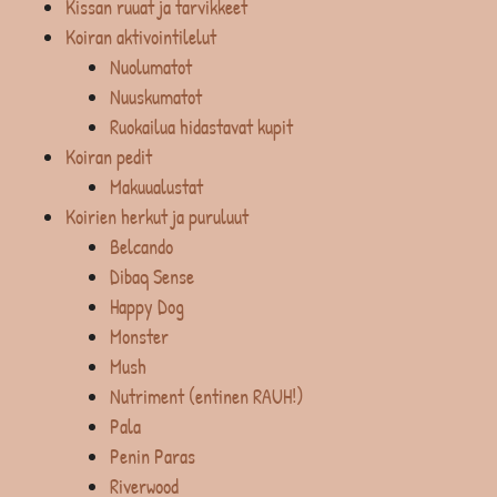
Kissan ruuat ja tarvikkeet
Koiran aktivointilelut
Nuolumatot
Nuuskumatot
Ruokailua hidastavat kupit
Koiran pedit
Makuualustat
Koirien herkut ja puruluut
Belcando
Dibaq Sense
Happy Dog
Monster
Mush
Nutriment (entinen RAUH!)
Pala
Penin Paras
Riverwood