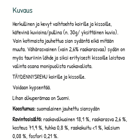
Kuvaus
Herkullinen ja kevyt vaihtoehto koirille ja kissoille,
kätevinä kuvioina/pullina (n. 30g/ yksittäinen kuvio).
Vain kotimaista jauhettua sian sydäntä eikä mitään
muuta. Vähärasvainen (vain 2,6% raakarasvaa) sydän on
myös tauriinin lähde ja siksi erityisesti kissoille loistava
valinta osana monipuolista ruokavaliota.
TÄYDENNYSREHU koirille ja kissoille.
Voidaan kypsentää.
Lihan alkuperämaa on Suomi.
Koostumus:
suomalainen jauhettu siansydän
Ravintosisältö:
raakavalkuainen 18,1 %, raakarasva 2,6 %,
kosteus 71,9 %, tuhka 0,8 %, raakakuitu <1 %, kalsium
0,08 %, fosfori 0,21 %.