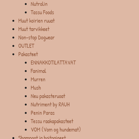
Nutrolin
Tassu Foods
Muut koirien ruuat
Muut tarvikkeet
Non-stop Dogwear
OUTLET
Pakasteet
ENNAKKOTILATTAVAT
Fanimal
Murren
Mush
Neu pakasteruoat
Nutriment by RAUH
Penin Paras
Tessu raakapakasteet
VOM (Vom og hundemat)
Shampoot ja hoitoaineet