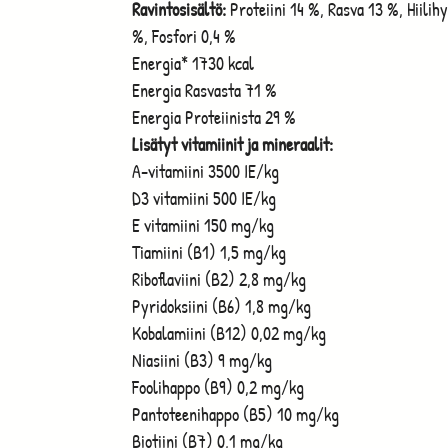
Ravintosisältö:
Proteiini 14 %, Rasva 13 %, Hiili
%, Fosfori 0,4 %
Energia* 1730 kcal
Energia Rasvasta 71 %
Energia Proteiinista 29 %
Lisätyt vitamiinit ja mineraalit:
A-vitamiini 3500 IE/kg
D3 vitamiini 500 IE/kg
E vitamiini 150 mg/kg
Tiamiini (B1) 1,5 mg/kg
Riboflaviini (B2) 2,8 mg/kg
Pyridoksiini (B6) 1,8 mg/kg
Kobalamiini (B12) 0,02 mg/kg
Niasiini (B3) 9 mg/kg
Foolihappo (B9) 0,2 mg/kg
Pantoteenihappo (B5) 10 mg/kg
Biotiini (B7) 0,1 mg/kg