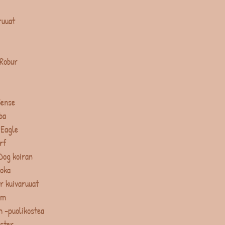
ruuat
 Robur
Sense
ba
 Eagle
rf
Dog koiran
uoka
r kuivaruuat
um
 -puolikostea
ster