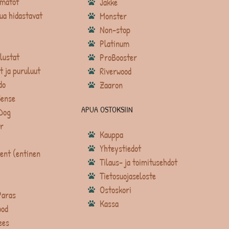
matot
Jakke
ua hidastavat
Monster
Non-stop
Platinum
lustat
ProBooster
t ja puruluut
Riverwood
do
Zaaron
Sense
APUA OSTOKSIIN
Dog
r
Kauppa
Yhteystiedot
ent (entinen
Tilaus- ja toimitusehdot
Tietosuojaseloste
Ostoskori
Paras
Kassa
ood
ees