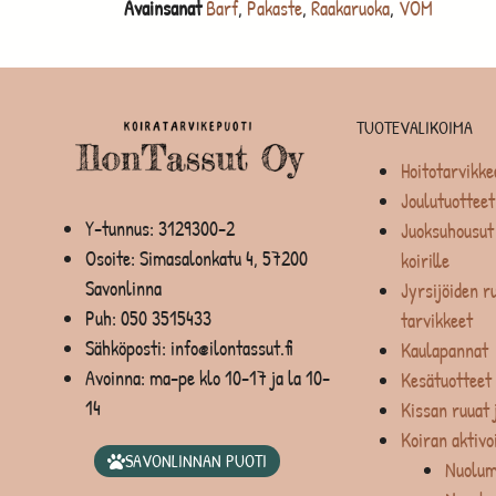
Avainsanat
Barf
,
Pakaste
,
Raakaruoka
,
VOM
TUOTEVALIKOIMA
Hoitotarvikke
Joulutuotteet
Y-tunnus: 3129300-2
Juoksuhousut 
Osoite: Simasalonkatu 4, 57200
koirille
Savonlinna
Jyrsijöiden ru
Puh:
050 3515433
tarvikkeet
Sähköposti: info@ilontassut.fi
Kaulapannat
Avoinna: ma-pe klo 10-17 ja la 10-
Kesätuotteet
14
Kissan ruuat 
Koiran aktivo
SAVONLINNAN PUOTI
Nuolum