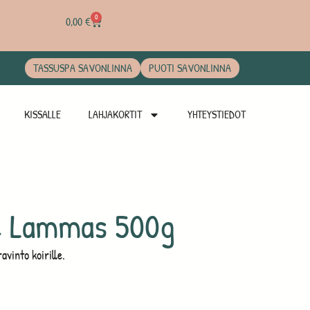
0
0,00
€
TASSUSPA SAVONLINNA
PUOTI SAVONLINNA
KISSALLE
LAHJAKORTIT
YHTEYSTIEDOT
e Lammas 500g
into koirille.