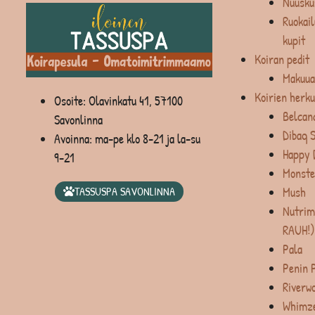
Nuusku
Ruokail
kupit
Koiran pedit
Makuua
Koirien herku
Osoite: Olavinkatu 41, 57100
Belcan
Savonlinna
Dibaq 
Avoinna: ma-pe klo 8-21 ja la-su
Happy 
9-21
Monste
Mush
TASSUSPA SAVONLINNA
Nutrim
RAUH!)
Pala
Penin 
Riverw
Whimz