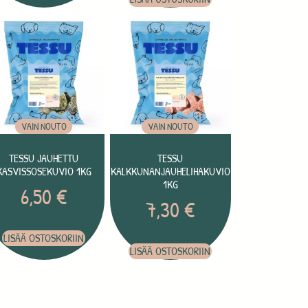
VAIN NOUTO
VAIN NOUTO
TESSU JAUHETTU
TESSU
KASVISSOSEKUVIO 1KG
KALKKUNANJAUHELIHAKUVIO
1KG
6,50
€
7,30
€
LISÄÄ OSTOSKORIIN
LISÄÄ OSTOSKORIIN