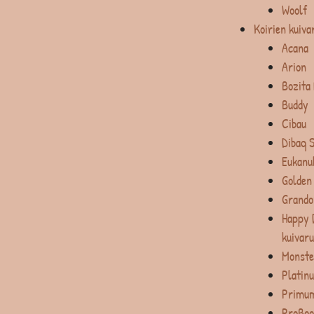
Woolf
Koirien kuiva
Acana
Arion
Bozita
Buddy
Cibau
Dibaq 
Eukanu
Golden
Grando
Happy 
kuivar
Monste
Platin
Primum
ProBoo