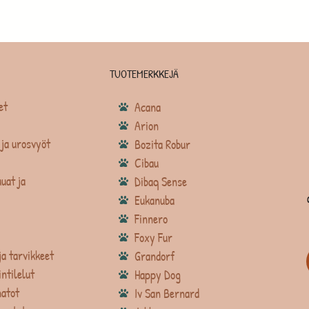
TUOTEMERKKEJÄ
et
Acana
Arion
ja urosvyöt
Bozita Robur
Cibau
uat ja
Dibaq Sense
Eukanuba
Finnero
Foxy Fur
ja tarvikkeet
Grandorf
intilelut
Happy Dog
atot
Iv San Bernard