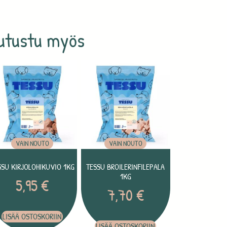
utustu myös
VAIN NOUTO
VAIN NOUTO
SSU KIRJOLOHIKUVIO 1KG
TESSU BROILERINFILEPALA
1KG
5,95
€
7,70
€
LISÄÄ OSTOSKORIIN
LISÄÄ OSTOSKORIIN