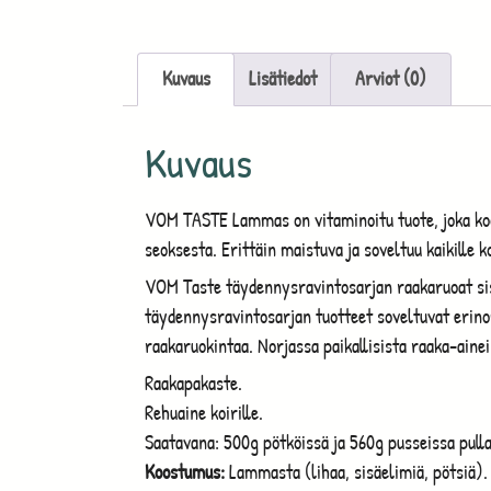
Kuvaus
Lisätiedot
Arviot (0)
Kuvaus
VOM TASTE Lammas on vitaminoitu tuote, joka koo
seoksesta. Erittäin maistuva ja soveltuu kaikille ko
VOM Taste täydennysravintosarjan raakaruoat sisä
täydennysravintosarjan tuotteet soveltuvat erino
raakaruokintaa. Norjassa paikallisista raaka-ainei
Raakapakaste.
Rehuaine koirille.
Saatavana: 500g pötköissä ja 560g pusseissa pul
Koostumus:
Lammasta (lihaa, sisäelimiä, pötsiä). 