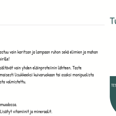
T
stuu vain karitsan ja lampaan ruhon sekä elimien ja mahan
irille!
ltävät vain yhden eläinproteiinin lähteen. Taste
maisesti lisukkeeksi kuivaruokaan tai osaksi monipuolista
sta valmistettu.
TE
lamuodossa.
Lisätyt vitamiinit ja mineraalit.