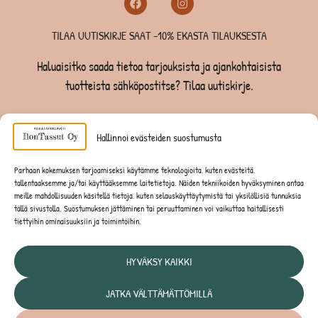
TILAA UUTISKIRJE SAAT -10% EKASTA TILAUKSESTA
Haluaisitko saada tietoa tarjouksista ja ajankohtaisista
tuotteista sähköpostitse? Tilaa uutiskirje.
TILAA UUTISKIRJE -SAAT -10% EKASTA TILAUKSESTA
Hallinnoi evästeiden suostumusta
KOIRILLE
Parhaan kokemuksen tarjoamiseksi käytämme teknologioita, kuten evästeitä,
tallentaaksemme ja/tai käyttääksemme laitetietoja. Näiden tekniikoiden hyväksyminen antaa
KISSOILLE
meille mahdollisuuden käsitellä tietoja, kuten selauskäyttäytymistä tai yksilöllisiä tunnuksia
tällä sivustolla. Suostumuksen jättäminen tai peruuttaminen voi vaikuttaa haitallisesti
tiettyihin ominaisuuksiin ja toimintoihin.
JYRSIJÖILLE
HYVÄKSY KAIKKI
JATKA VÄLTTÄMÄTTÖMILLÄ
Tietosuojaseloste