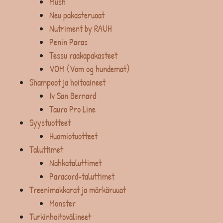
Mush
Neu pakasteruoat
Nutriment by RAUH
Penin Paras
Tessu raakapakasteet
VOM (Vom og hundemat)
Shampoot ja hoitoaineet
Iv San Bernard
Tauro Pro Line
Syystuotteet
Huomiotuotteet
Taluttimet
Nahkataluttimet
Paracord-taluttimet
Treenimakkarat ja märkäruuat
Monster
Turkinhoitovälineet