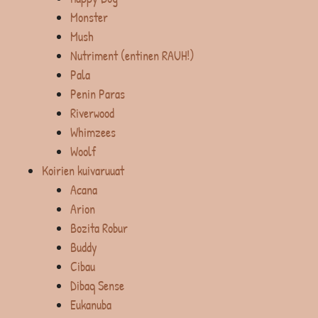
Monster
Mush
Nutriment (entinen RAUH!)
Pala
Penin Paras
Riverwood
Whimzees
Woolf
Koirien kuivaruuat
Acana
Arion
Bozita Robur
Buddy
Cibau
Dibaq Sense
Eukanuba