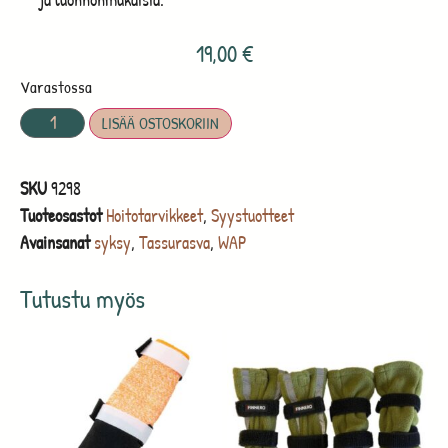
19,00
€
Varastossa
LISÄÄ OSTOSKORIIN
SKU
9298
Tuoteosastot
Hoitotarvikkeet
,
Syystuotteet
Avainsanat
syksy
,
Tassurasva
,
WAP
Tutustu myös