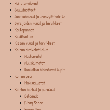
Hoitotarvikkeet
Joulutuotteet
Juoksuhousut ja urosvyöt koirille
Jyrsijöiden ruuat ja tarvikkeet
Kaulapannat
Kesätuotteet
Kissan ruuat ja tarvikkeet
Koiran aktivointilelut
Nuolumatot
Nuuskumatot
Ruokailua hidastavat kupit
Koiran pedit
Makuualustat
Koirien herkut ja puruluut
Belcando
Dibaq Sense
Happy Dog