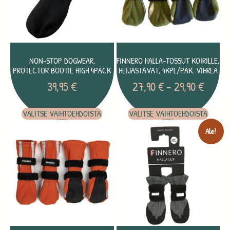
NON-STOP DOGWEAR,
FINNERO HALLA-TOSSUT KOIRILLE,
PROTECTOR BOOTIE HIGH 4PACK
HEIJASTAVAT, 4KPL/PAK. VIHREÄ
39,95
€
27,90
€
–
29,90
€
VALITSE VAIHTOEHDOISTA
VALITSE VAIHTOEHDOISTA
Ale!