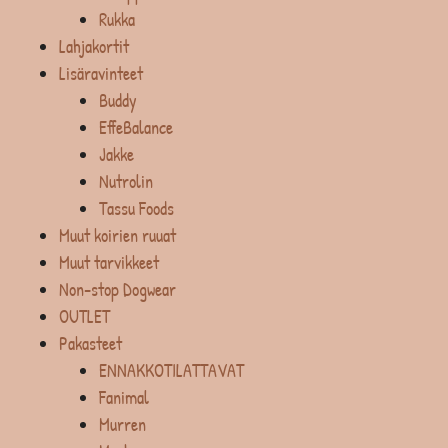
Rukka
Lahjakortit
Lisäravinteet
Buddy
EffeBalance
Jakke
Nutrolin
Tassu Foods
Muut koirien ruuat
Muut tarvikkeet
Non-stop Dogwear
OUTLET
Pakasteet
ENNAKKOTILATTAVAT
Fanimal
Murren