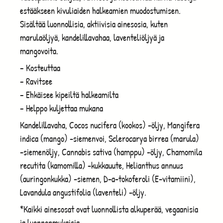
estääkseen kivuliaiden halkeamien muodostumisen.
Sisältää luonnollisia, aktiivisia ainesosia, kuten
marulaöljyä, kandelillavahaa, laventeliöljyä ja
mangovoita.
– Kosteuttaa
– Ravitsee
– Ehkäisee kipeiltä halkeamilta
– Helppo kuljettaa mukana
Kandelillavaha, Cocos nucifera (kookos) -öljy, Mangifera
indica (mango) -siemenvoi, Sclerocarya birrea (marula)
-siemenöljy, Cannabis sativa (hamppu) -öljy, Chamomila
recutita (kamomilla) -kukkauute, Helianthus annuus
(auringonkukka) -siemen, D-a-tokoferoli (E-vitamiini),
Lavandula angustifolia (laventeli) -öljy.
*Kaikki ainesosat ovat luonnollista alkuperää, vegaanisia
ja luonnonmukaisia.