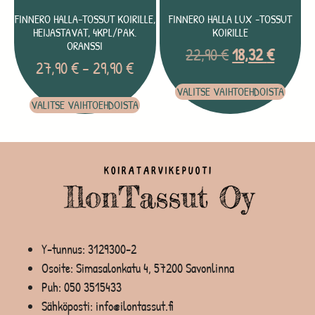
FINNERO HALLA-TOSSUT KOIRILLE,
FINNERO HALLA LUX -TOSSUT
HEIJASTAVAT, 4KPL/PAK.
KOIRILLE
ORANSSI
22,90
€
18,32
€
27,90
€
–
29,90
€
VALITSE VAIHTOEHDOISTA
VALITSE VAIHTOEHDOISTA
Y-tunnus: 3129300-2
Osoite: Simasalonkatu 4, 57200 Savonlinna
Puh:
050 3515433
Sähköposti: info@ilontassut.fi