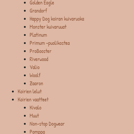
Golden Eagle
Grandorf
Happy Dog koiran kuivaruoka
Monster kuivaruuat
Platinum
Primum -puolikostea
ProBooster
Riverwood
Valio
Woolf
Zaaron
Koirien lelut
Koirien vaatteet
Kivalo
Muut
Non-stop Dogwear
Pomppa