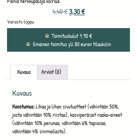
Pieniä herkkupaloja koirille.
4,40
€
3,30
€
Varasto loppu
Toimituskulut 7,90 €
Ilmainen toimitus yli 80 euron tilauksiin
Kuvaus
Arviot (0)
Kuvaus
Koostumus:
Lihaa ja lihan sivutuotteet (vähintään 50%,
josta vähintään 10% riistaa), kasviperäiset raaka-aineet
(vähintään 10% perunaa, vähintään 6% tapiocaa,
vähintään 4% sinimailasta).