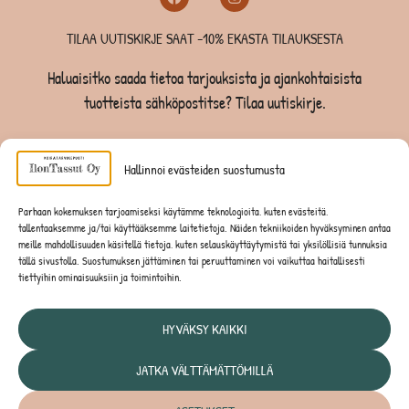
TILAA UUTISKIRJE SAAT -10% EKASTA TILAUKSESTA
Haluaisitko saada tietoa tarjouksista ja ajankohtaisista
tuotteista sähköpostitse? Tilaa uutiskirje.
TILAA UUTISKIRJE -SAAT -10% EKASTA TILAUKSESTA
Hallinnoi evästeiden suostumusta
KOIRILLE
Parhaan kokemuksen tarjoamiseksi käytämme teknologioita, kuten evästeitä,
tallentaaksemme ja/tai käyttääksemme laitetietoja. Näiden tekniikoiden hyväksyminen antaa
KISSOILLE
meille mahdollisuuden käsitellä tietoja, kuten selauskäyttäytymistä tai yksilöllisiä tunnuksia
tällä sivustolla. Suostumuksen jättäminen tai peruuttaminen voi vaikuttaa haitallisesti
tiettyihin ominaisuuksiin ja toimintoihin.
JYRSIJÖILLE
HYVÄKSY KAIKKI
JATKA VÄLTTÄMÄTTÖMILLÄ
Tietosuojaseloste