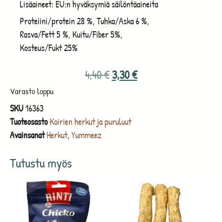
Lisäaineet: EU:n hyväksymiä säilöntäaineita
Proteiini/protein 28 %, Tuhka/Aska 6 %,
Rasva/Fett 5 %, Kuitu/Fiber 5%,
Kosteus/Fukt 25%
4,40
€
3,30
€
Varasto loppu
SKU
16363
Tuoteosasto
Koirien herkut ja puruluut
Avainsanat
Herkut
,
Yummeez
Tutustu myös