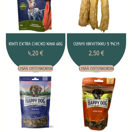
RINTI EXTRA CHICKO KANI 60G
OZAMI HIRVITIKKU S 14CM
4,20
€
2,50
€
LISÄÄ OSTOSKORIIN
LISÄÄ OSTOSKORIIN