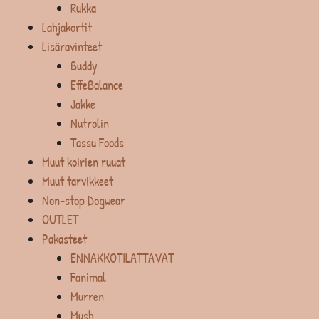
Rukka
Lahjakortit
Lisäravinteet
Buddy
EffeBalance
Jakke
Nutrolin
Tassu Foods
Muut koirien ruuat
Muut tarvikkeet
Non-stop Dogwear
OUTLET
Pakasteet
ENNAKKOTILATTAVAT
Fanimal
Murren
Mush