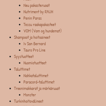
Neu pakasteruoat
Nutriment by RAUH
Penin Paras
Tessu raakapakasteet
VOM (Vom og hundemat)
Shampoot ja hoitoaineet
Iv San Bernard
Tauro Pro Line
Syystuotteet
Huomiotuotteet
Taluttimet
Nahkataluttimet
Paracord-taluttimet
Treenimakkarat ja märkäruuat
Monster
Turkinhoitovälineet