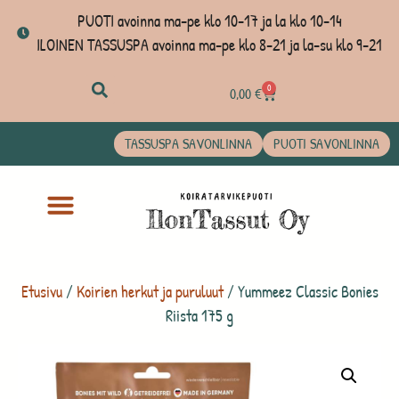
PUOTI avoinna ma-pe klo 10-17 ja la klo 10-14
ILOINEN TASSUSPA avoinna ma-pe klo 8-21 ja la-su klo 9-21
0
0,00
€
TASSUSPA SAVONLINNA
PUOTI SAVONLINNA
Etusivu
/
Koirien herkut ja puruluut
/ Yummeez Classic Bonies
Riista 175 g