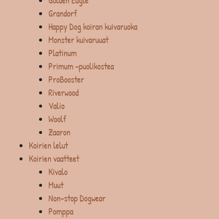
Golden Eagle
Grandorf
Happy Dog koiran kuivaruoka
Monster kuivaruuat
Platinum
Primum -puolikostea
ProBooster
Riverwood
Valio
Woolf
Zaaron
Koirien lelut
Koirien vaatteet
Kivalo
Muut
Non-stop Dogwear
Pomppa