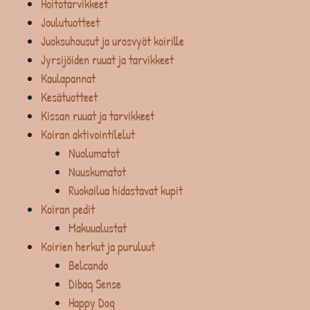
Hoitotarvikkeet
Joulutuotteet
Juoksuhousut ja urosvyöt koirille
Jyrsijöiden ruuat ja tarvikkeet
Kaulapannat
Kesätuotteet
Kissan ruuat ja tarvikkeet
Koiran aktivointilelut
Nuolumatot
Nuuskumatot
Ruokailua hidastavat kupit
Koiran pedit
Makuualustat
Koirien herkut ja puruluut
Belcando
Dibaq Sense
Happy Dog