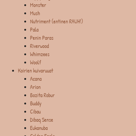
Monster
Mush
Nutriment (entinen RAUH!)
Pala
Penin Paras
Riverwood
Whimzees
Woolf
Koirien kuivaruuat
Acana
Arion
Bozita Robur
Buddy
Cibau
Dibaq Sense
Eukanuba