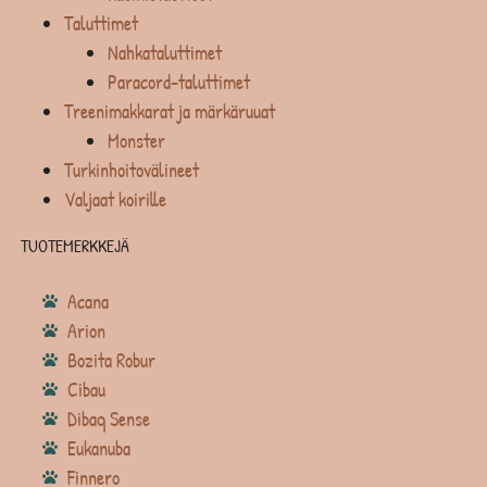
Taluttimet
Nahkataluttimet
Paracord-taluttimet
Treenimakkarat ja märkäruuat
Monster
Turkinhoitovälineet
Valjaat koirille
TUOTEMERKKEJÄ
Acana
Arion
Bozita Robur
Cibau
Dibaq Sense
Eukanuba
Finnero