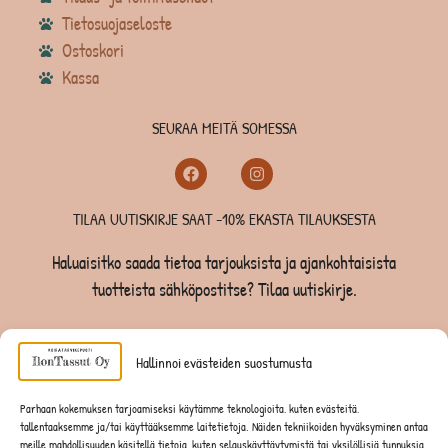
Tietosuojaseloste
Ostoskori
Kassa
SEURAA MEITÄ SOMESSA
TILAA UUTISKIRJE SAAT -10% EKASTA TILAUKSESTA
Haluaisitko saada tietoa tarjouksista ja ajankohtaisista
tuotteista sähköpostitse? Tilaa uutiskirje.
TILAA UUTISKIRJE -SAAT -10% EKASTA TILAUKSESTA
Hallinnoi evästeiden suostumusta
KOIRILLE
Parhaan kokemuksen tarjoamiseksi käytämme teknologioita, kuten evästeitä,
tallentaaksemme ja/tai käyttääksemme laitetietoja. Näiden tekniikoiden hyväksyminen antaa
KISSOILLE
meille mahdollisuuden käsitellä tietoja, kuten selauskäyttäytymistä tai yksilöllisiä tunnuksia