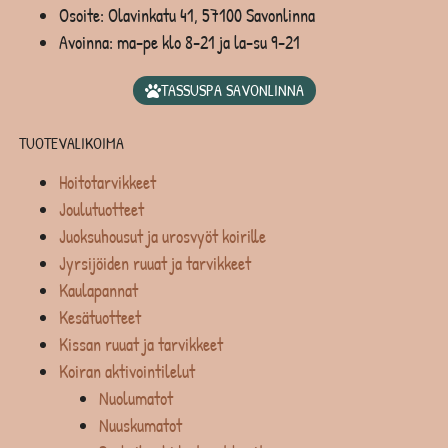
Osoite: Olavinkatu 41, 57100 Savonlinna
Avoinna: ma-pe klo 8-21 ja la-su 9-21
TASSUSPA SAVONLINNA
TUOTEVALIKOIMA
Hoitotarvikkeet
Joulutuotteet
Juoksuhousut ja urosvyöt koirille
Jyrsijöiden ruuat ja tarvikkeet
Kaulapannat
Kesätuotteet
Kissan ruuat ja tarvikkeet
Koiran aktivointilelut
Nuolumatot
Nuuskumatot