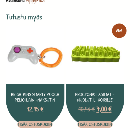
Avainsana
ZippyPaws
Tutustu myös
Ale!
BRIGHTKINS SMARTY POOCH
PROCYON® LADIMAT –
PELIOHJAIN -NAKSUTIN
NUOLUTIILI KOIRILLE
12,95
€
10,95
€
7,00
€
LISÄÄ OSTOSKORIIN
LISÄÄ OSTOSKORIIN