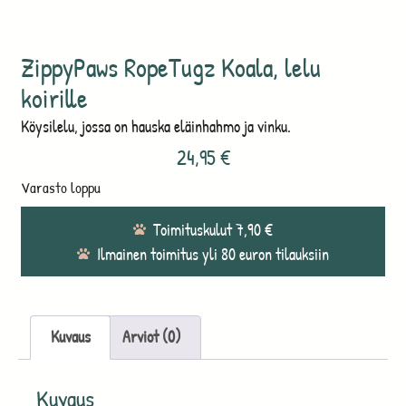
ZippyPaws RopeTugz Koala, lelu
koirille
Köysilelu, jossa on hauska eläinhahmo ja vinku.
24,95
€
Varasto loppu
Toimituskulut 7,90 €
Ilmainen toimitus yli 80 euron tilauksiin
Kuvaus
Arviot (0)
Kuvaus