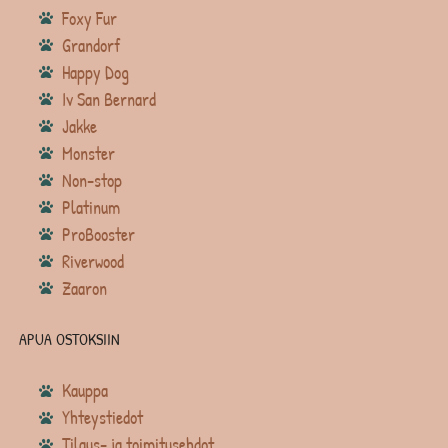
Foxy Fur
Grandorf
Happy Dog
Iv San Bernard
Jakke
Monster
Non-stop
Platinum
ProBooster
Riverwood
Zaaron
APUA OSTOKSIIN
Kauppa
Yhteystiedot
Tilaus- ja toimitusehdot