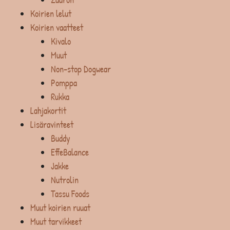
Koirien lelut
Koirien vaatteet
Kivalo
Muut
Non-stop Dogwear
Pomppa
Rukka
Lahjakortit
Lisäravinteet
Buddy
EffeBalance
Jakke
Nutrolin
Tassu Foods
Muut koirien ruuat
Muut tarvikkeet