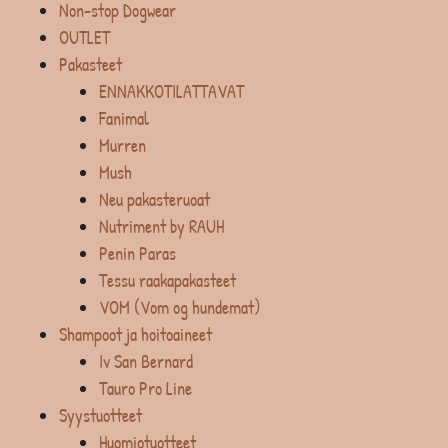
Non-stop Dogwear
OUTLET
Pakasteet
ENNAKKOTILATTAVAT
Fanimal
Murren
Mush
Neu pakasteruoat
Nutriment by RAUH
Penin Paras
Tessu raakapakasteet
VOM (Vom og hundemat)
Shampoot ja hoitoaineet
Iv San Bernard
Tauro Pro Line
Syystuotteet
Huomiotuotteet