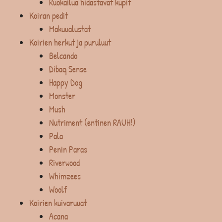
Ruokailua hidastavat kupit
Koiran pedit
Makuualustat
Koirien herkut ja puruluut
Belcando
Dibaq Sense
Happy Dog
Monster
Mush
Nutriment (entinen RAUH!)
Pala
Penin Paras
Riverwood
Whimzees
Woolf
Koirien kuivaruuat
Acana