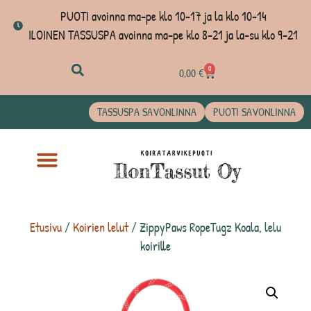
PUOTI avoinna ma-pe klo 10-17 ja la klo 10-14
ILOINEN TASSUSPA avoinna ma-pe klo 8-21 ja la-su klo 9-21
0
0,00
€
TASSUSPA SAVONLINNA
PUOTI SAVONLINNA
Etusivu
/
Koirien lelut
/ ZippyPaws RopeTugz Koala, lelu
koirille