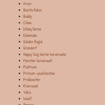
Arion
Bozita Robur
Buddy
Cibau
Dibaq Sense
Eukanuba
Golden Eagle
Grandorf
Happy Dog koiran kuivaruoka
Monster kuivaruuat
Platinum
Primum -puolikostea
ProBooster
Riverwood
Valio
Woolf
Zaaron