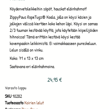
Köydenvetoleikkeihin söpöt, hauskat eläinhahmot!
ZippyPaws RopeTugz® Koala, jolla on köysi käsien ja
jalkojen välissä kiertäen koko kehon läpi. Köysi on samaa
2/3 tuuman kestävää köyttä, jota käytetään kiipeilijöiden
hihnoissa! Tämä erittäin kestävä köysi kestää
kovempaakin leikkimistä. Ei voimakkaaseen pureskeluun.
Lelun sisällä on vinku.
Koko: 71 x 13 x 13 cm
Saatavana eri eläinhahmoina.
24,95
€
Varasto loppu
SKU
10282
Tuoteosasto
Koirien lelut