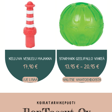
KELLUVA VESILELU MAJAKKA
STARMARK GEELIPALLO VIHREÄ
17,90
€
13,95
€
–
20,95
€
LUE LISÄÄ
VALITSE VAIHTOEHDOISTA