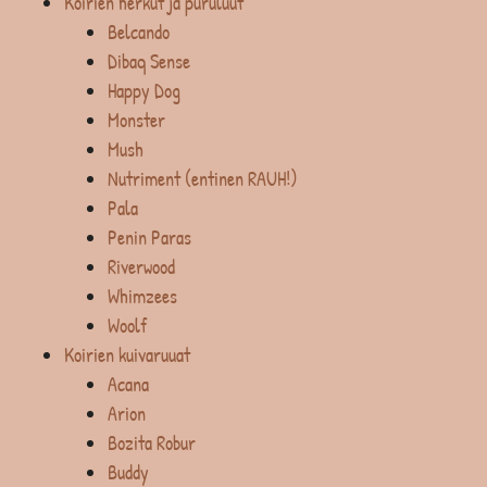
Koirien herkut ja puruluut
Belcando
Dibaq Sense
Happy Dog
Monster
Mush
Nutriment (entinen RAUH!)
Pala
Penin Paras
Riverwood
Whimzees
Woolf
Koirien kuivaruuat
Acana
Arion
Bozita Robur
Buddy