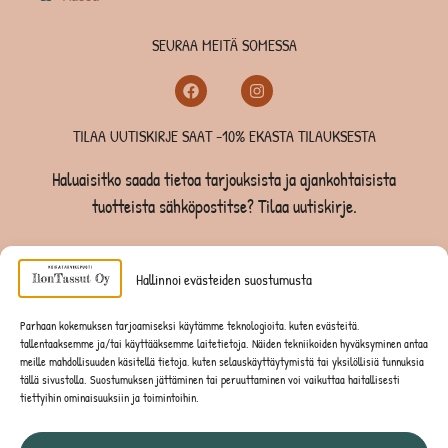
SEURAA MEITÄ SOMESSA
TILAA UUTISKIRJE SAAT -10% EKASTA TILAUKSESTA
Haluaisitko saada tietoa tarjouksista ja ajankohtaisista
tuotteista sähköpostitse? Tilaa uutiskirje.
TILAA UUTISKIRJE -SAAT -10% EKASTA TILAUKSESTA
Hallinnoi evästeiden suostumusta
KOIRILLE
Parhaan kokemuksen tarjoamiseksi käytämme teknologioita, kuten evästeitä,
tallentaaksemme ja/tai käyttääksemme laitetietoja. Näiden tekniikoiden hyväksyminen antaa
KISSOILLE
meille mahdollisuuden käsitellä tietoja, kuten selauskäyttäytymistä tai yksilöllisiä tunnuksia
tällä sivustolla. Suostumuksen jättäminen tai peruuttaminen voi vaikuttaa haitallisesti
tiettyihin ominaisuuksiin ja toimintoihin.
JYRSIJÖILLE