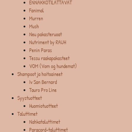
ENNAKKOTILATTAVAT
Fanimal
Murren
Mush
Neu pakasteruoat
Nutriment by RAUH
Penin Paras
Tessu raakapakasteet
VOM (Vom og hundemat)
Shampoot ja hoitoaineet
Iv San Bernard
Tauro Pro Line
Syystuotteet
Huomiotuotteet
Taluttimet
Nahkataluttimet
Paracord-taluttimet