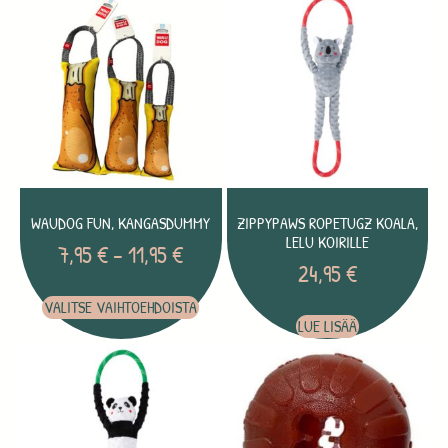
WAUDOG FUN, KANGASDUMMY
ZIPPYPAWS ROPETUGZ KOALA,
LELU KOIRILLE
7,95
€
–
11,95
€
24,95
€
VALITSE VAIHTOEHDOISTA
LUE LISÄÄ