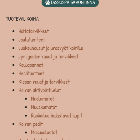
TASSUSPA SAVONLINNA
TUOTEVALIKOIMA
Hoitotarvikkeet
Joulutuotteet
Juoksuhousut ja urosvyöt koirille
Jyrsijöiden ruuat ja tarvikkeet
Kaulapannat
Kesätuotteet
Kissan ruuat ja tarvikkeet
Koiran aktivointilelut
Nuolumatot
Nuuskumatot
Ruokailua hidastavat kupit
Koiran pedit
Makuualustat