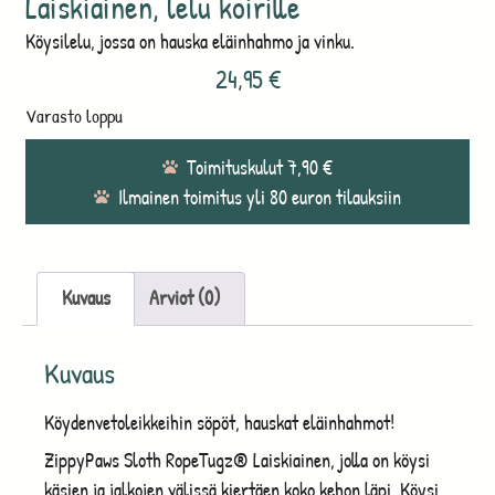
Laiskiainen, lelu koirille
Köysilelu, jossa on hauska eläinhahmo ja vinku.
24,95
€
Varasto loppu
Toimituskulut 7,90 €
Ilmainen toimitus yli 80 euron tilauksiin
Kuvaus
Arviot (0)
Kuvaus
Köydenvetoleikkeihin söpöt, hauskat eläinhahmot!
ZippyPaws Sloth RopeTugz® Laiskiainen, jolla on köysi
käsien ja jalkojen välissä kiertäen koko kehon läpi. Köysi