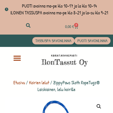
PUOTI avoinna ma-pe klo 10-17 ja la klo 10-14
ILOINEN TASSUSPA avoinna ma-pe klo 8-21 ja la-su klo 9-21
0
0,00
€
TASSUSPA SAVONLINNA
PUOTI SAVONLINNA
Etusivu
/
Koirien lelut
/ ZippyPaws Sloth RopeTugz®
Laiskiainen, lelu koirille