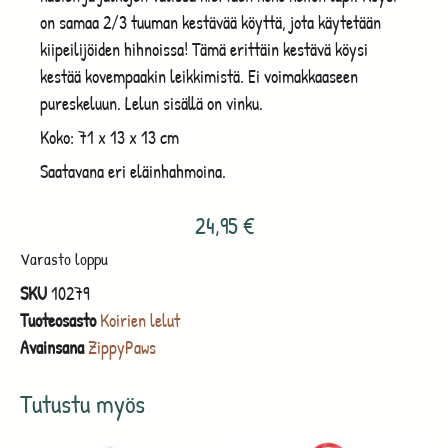
on samaa 2/3 tuuman kestävää köyttä, jota käytetään
kiipeilijöiden hihnoissa! Tämä erittäin kestävä köysi
kestää kovempaakin leikkimistä. Ei voimakkaaseen
pureskeluun. Lelun sisällä on vinku.
Koko: 71 x 13 x 13 cm
Saatavana eri eläinhahmoina.
24,95
€
Varasto loppu
SKU
10279
Tuoteosasto
Koirien lelut
Avainsana
ZippyPaws
Tutustu myös