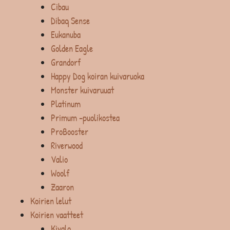
Cibau
Dibaq Sense
Eukanuba
Golden Eagle
Grandorf
Happy Dog koiran kuivaruoka
Monster kuivaruuat
Platinum
Primum -puolikostea
ProBooster
Riverwood
Valio
Woolf
Zaaron
Koirien lelut
Koirien vaatteet
Kivalo