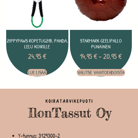
ZIPPYPAWS ROPETUGZ®, PANDA,
STARMARK GEELIPALLO
LELU KOIRILLE
PUNAINEN
24,95
€
14,95
€
–
20,95
€
LUE LISÄÄ
VALITSE VAIHTOEHDOISTA
Y-tunnus: 3129300-2