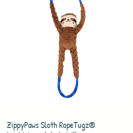
ZippyPaws Sloth RopeTugz®