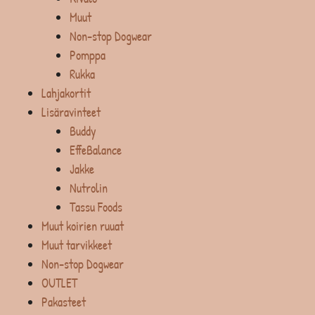
Muut
Non-stop Dogwear
Pomppa
Rukka
Lahjakortit
Lisäravinteet
Buddy
EffeBalance
Jakke
Nutrolin
Tassu Foods
Muut koirien ruuat
Muut tarvikkeet
Non-stop Dogwear
OUTLET
Pakasteet