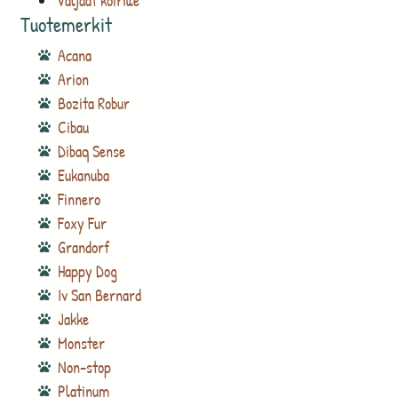
Valjaat koirille
Tuotemerkit
Acana
Arion
Bozita Robur
Cibau
Dibaq Sense
Eukanuba
Finnero
Foxy Fur
Grandorf
Happy Dog
Iv San Bernard
Jakke
Monster
Non-stop
Platinum