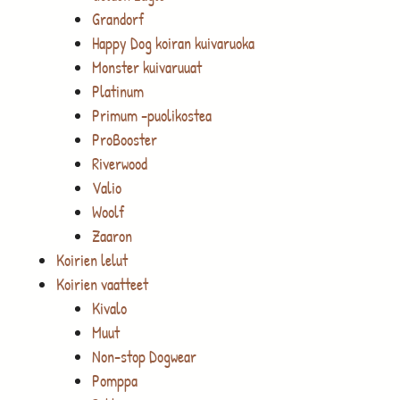
Grandorf
Happy Dog koiran kuivaruoka
Monster kuivaruuat
Platinum
Primum -puolikostea
ProBooster
Riverwood
Valio
Woolf
Zaaron
Koirien lelut
Koirien vaatteet
Kivalo
Muut
Non-stop Dogwear
Pomppa