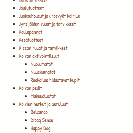
Joulutuotteet
Juoksuhousut ja urosvyöt koirille
Jyrsijöiden ruuat ja tarvikkeet
Kaulapannat
Kesätuotteet
Kissan ruuat ja tarvikkeet
Koiran aktivointilelut
Nuolumatot
Nuuskumatot
Ruokailua hidastavat kupit
Koiran pedit
Makuualustat
Koirien herkut ja puruluut
Belcando
Dibaq Sense
Happy Dog