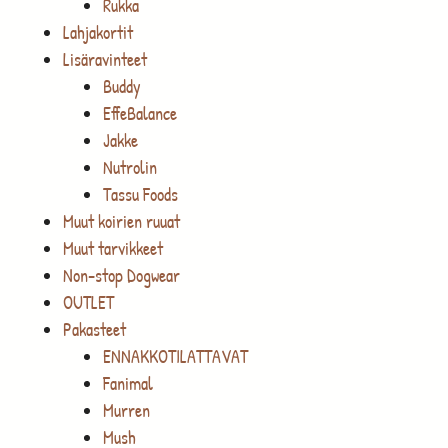
Rukka
Lahjakortit
Lisäravinteet
Buddy
EffeBalance
Jakke
Nutrolin
Tassu Foods
Muut koirien ruuat
Muut tarvikkeet
Non-stop Dogwear
OUTLET
Pakasteet
ENNAKKOTILATTAVAT
Fanimal
Murren
Mush