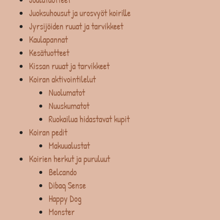
Juoksuhousut ja urosvyöt koirille
Jyrsijöiden ruuat ja tarvikkeet
Kaulapannat
Kesätuotteet
Kissan ruuat ja tarvikkeet
Koiran aktivointilelut
Nuolumatot
Nuuskumatot
Ruokailua hidastavat kupit
Koiran pedit
Makuualustat
Koirien herkut ja puruluut
Belcando
Dibaq Sense
Happy Dog
Monster