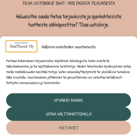
TILAA UUTISKIRJE SAAT -10% EKASTA TILAUKSESTA
Haluaisitko saada tietoa tarjouksista ja ajankohtaisista
tuotteista sähköpostitse? Tilaa uutiskirje.
TILAA UUTISKIRJE -SAAT -10% EKASTA TILAUKSESTA
Hallinnoi evästeiden suostumusta
KOIRILLE
Parhaan kokemuksen tarjoamiseksi käytämme teknologioita, kuten evästeitä,
tallentaaksemme ja/tai käyttääksemme laitetietoja. Näiden tekniikoiden hyväksyminen antaa
KISSOILLE
meille mahdollisuuden käsitellä tietoja, kuten selauskäyttäytymistä tai yksilöllisiä tunnuksia
tällä sivustolla. Suostumuksen jättäminen tai peruuttaminen voi vaikuttaa haitallisesti
tiettyihin ominaisuuksiin ja toimintoihin.
JYRSIJÖILLE
HYVÄKSY KAIKKI
JATKA VÄLTTÄMÄTTÖMILLÄ
Tietosuojaseloste
ASETUKSET