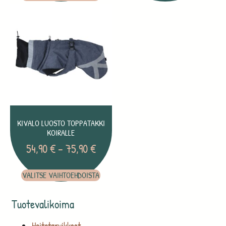
KIVALO LUOSTO TOPPATAKKI
KOIRALLE
54,90
€
–
75,90
€
VALITSE VAIHTOEHDOISTA
Tuotevalikoima
Hoitotarvikkeet