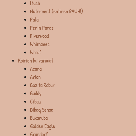
Mush
Nutriment (entinen RAUH!)
Pala
Penin Paras
Riverwood
Whimzees
Woolf
Koirien kuivaruuat
Acana
Arion
Bozita Robur
Buddy
Cibau
Dibaq Sense
Eukanuba
Golden Eagle
Grandorf