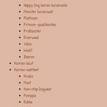
Happy Dog koiran kuivaruoka
Monster kuivaruuat
Platinum
Primum -puolikostea
ProBooster
Riverwood
Valio
Woolf
Zaaron
Koirien lelut
Koirien vaatteet
Kivalo
Muut
Non-stop Dogwear
Pomppa
Rukka