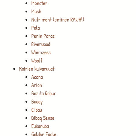
Monster
Mush
Nutriment (entinen RAUH!)
Pala
Penin Paras
Riverwood
Whimzees
Woolf
Koirien kuivaruuat
Acana
Arion
Bozita Robur
Buddy
Cibau
Dibaq Sense
Eukanuba
Golden Eagle