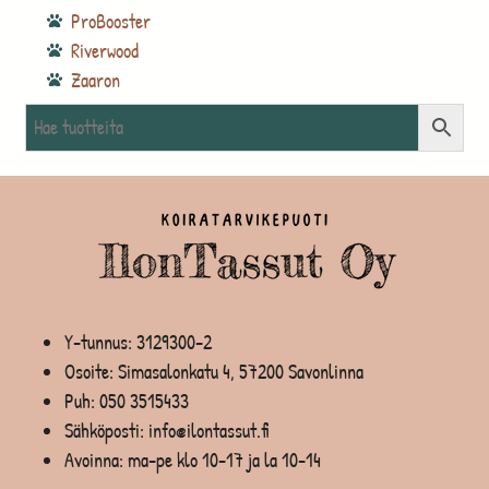
ProBooster
Riverwood
Zaaron
Y-tunnus: 3129300-2
Osoite: Simasalonkatu 4, 57200 Savonlinna
Puh:
050 3515433
Sähköposti: info@ilontassut.fi
Avoinna: ma-pe klo 10-17 ja la 10-14