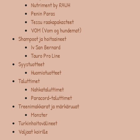
Nutriment by RAUH
Penin Paras
Tessu raakapakasteet
VOM (Vom og hundemat)
Shampoot ja hoitoaineet
Iv San Bernard
Tauro Pro Line
Syystuotteet
Huomiotuotteet
Taluttimet
Nahkataluttimet
Paracord-taluttimet
Treenimakkarat ja märkäruuat
Monster
Turkinhoitovälineet
Valjaat koirille