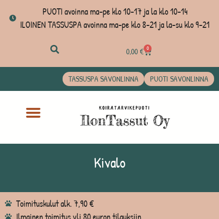
PUOTI avoinna ma-pe klo 10-17 ja la klo 10-14
ILOINEN TASSUSPA avoinna ma-pe klo 8-21 ja la-su klo 9-21
0
0,00
€
TASSUSPA SAVONLINNA
PUOTI SAVONLINNA
Kivalo
Toimituskulut alk. 7,90 €
Ilmainen toimitus yli 80 euron tilauksiin