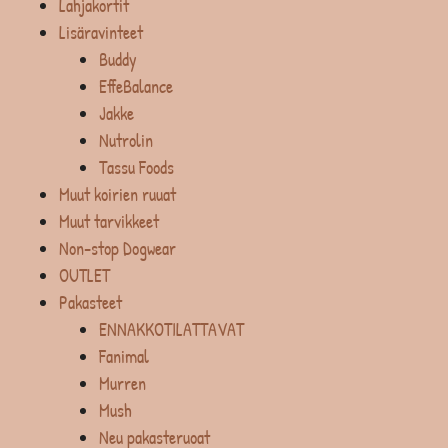
Lahjakortit
Lisäravinteet
Buddy
EffeBalance
Jakke
Nutrolin
Tassu Foods
Muut koirien ruuat
Muut tarvikkeet
Non-stop Dogwear
OUTLET
Pakasteet
ENNAKKOTILATTAVAT
Fanimal
Murren
Mush
Neu pakasteruoat