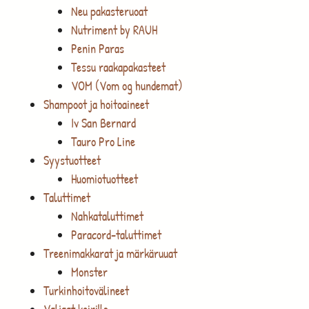
Neu pakasteruoat
Nutriment by RAUH
Penin Paras
Tessu raakapakasteet
VOM (Vom og hundemat)
Shampoot ja hoitoaineet
Iv San Bernard
Tauro Pro Line
Syystuotteet
Huomiotuotteet
Taluttimet
Nahkataluttimet
Paracord-taluttimet
Treenimakkarat ja märkäruuat
Monster
Turkinhoitovälineet