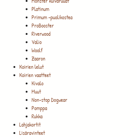
Monster kuivaruuat
Platinum
Primum -puolikostea
ProBooster
Riverwood
Valio
Woolf
Zaaron
Koirien lelut
Koirien vaatteet
Kivalo
Muut
Non-stop Dogwear
Pomppa
Rukka
Lahjakortit
Lisäravinteet