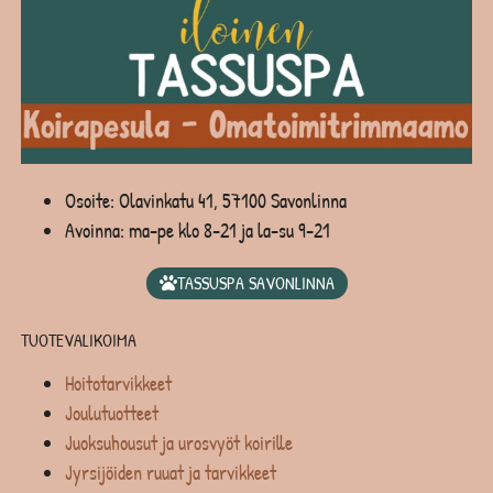
Osoite: Olavinkatu 41, 57100 Savonlinna
Avoinna: ma-pe klo 8-21 ja la-su 9-21
TASSUSPA SAVONLINNA
TUOTEVALIKOIMA
Hoitotarvikkeet
Joulutuotteet
Juoksuhousut ja urosvyöt koirille
Jyrsijöiden ruuat ja tarvikkeet