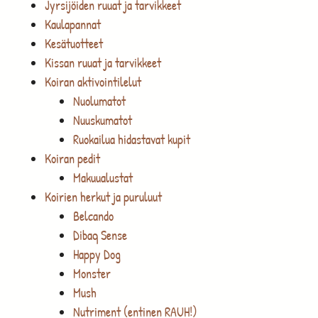
Jyrsijöiden ruuat ja tarvikkeet
Kaulapannat
Kesätuotteet
Kissan ruuat ja tarvikkeet
Koiran aktivointilelut
Nuolumatot
Nuuskumatot
Ruokailua hidastavat kupit
Koiran pedit
Makuualustat
Koirien herkut ja puruluut
Belcando
Dibaq Sense
Happy Dog
Monster
Mush
Nutriment (entinen RAUH!)