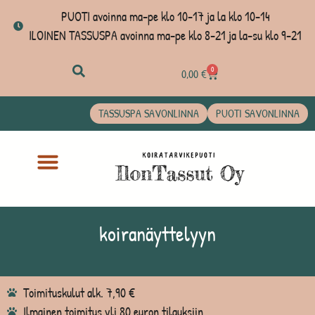
PUOTI avoinna ma-pe klo 10-17 ja la klo 10-14
ILOINEN TASSUSPA avoinna ma-pe klo 8-21 ja la-su klo 9-21
0
0,00
€
TASSUSPA SAVONLINNA
PUOTI SAVONLINNA
koiranäyttelyyn
Toimituskulut alk. 7,90 €
Ilmainen toimitus yli 80 euron tilauksiin