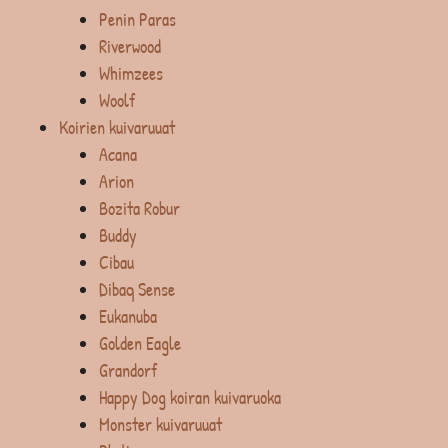
Penin Paras
Riverwood
Whimzees
Woolf
Koirien kuivaruuat
Acana
Arion
Bozita Robur
Buddy
Cibau
Dibaq Sense
Eukanuba
Golden Eagle
Grandorf
Happy Dog koiran kuivaruoka
Monster kuivaruuat