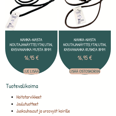
NAHKA-NASTA
NAHKA-NASTA
NOUTAJANÄYTTELYTALUTIN,
NOUTAJANÄYTTELYTALUTIN,
RASVANAHKA MUSTA 8MM
RASVANAHKA RUSKEA 8MM
16,95
€
16,95
€
LUE LISÄÄ
LISÄÄ OSTOSKORIIN
Tuotevalikoima
Hoitotarvikkeet
Joulutuotteet
Juoksuhousut ja urosvyöt koirille