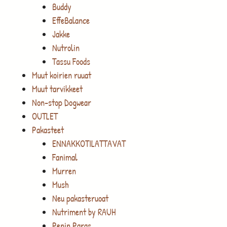
Buddy
EffeBalance
Jakke
Nutrolin
Tassu Foods
Muut koirien ruuat
Muut tarvikkeet
Non-stop Dogwear
OUTLET
Pakasteet
ENNAKKOTILATTAVAT
Fanimal
Murren
Mush
Neu pakasteruoat
Nutriment by RAUH
Penin Paras