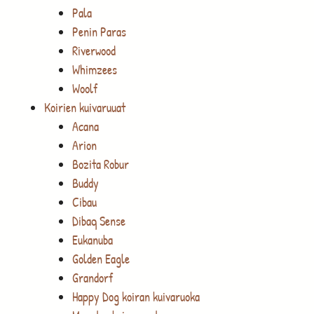
Pala
Penin Paras
Riverwood
Whimzees
Woolf
Koirien kuivaruuat
Acana
Arion
Bozita Robur
Buddy
Cibau
Dibaq Sense
Eukanuba
Golden Eagle
Grandorf
Happy Dog koiran kuivaruoka