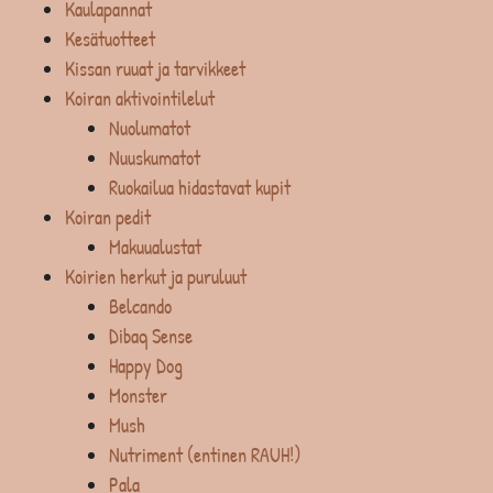
Kaulapannat
Kesätuotteet
Kissan ruuat ja tarvikkeet
Koiran aktivointilelut
Nuolumatot
Nuuskumatot
Ruokailua hidastavat kupit
Koiran pedit
Makuualustat
Koirien herkut ja puruluut
Belcando
Dibaq Sense
Happy Dog
Monster
Mush
Nutriment (entinen RAUH!)
Pala