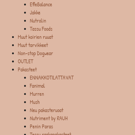
EffeBalance
Jakke
Nutrolin
Tassu Foods
Muut koirien ruuat
Muut tarvikkeet
Non-stop Dogwear
OUTLET
Pakasteet
ENNAKKOTILATTAVAT
Fanimal
Murren
Mush
Neu pakasteruoat
Nutriment by RAUH
Penin Paras
Tessu raakapakasteet