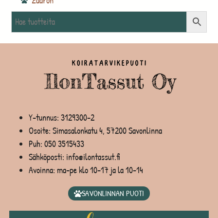
Zaaron
Y-tunnus: 3129300-2
Osoite: Simasalonkatu 4, 57200 Savonlinna
Puh:
050 3515433
Sähköposti: info@ilontassut.fi
Avoinna: ma-pe klo 10-17 ja la 10-14
SAVONLINNAN PUOTI