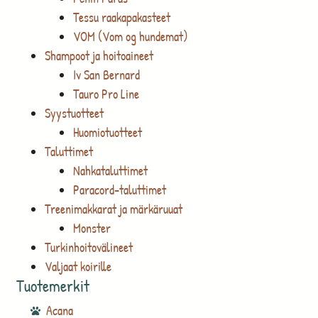
Tessu raakapakasteet
VOM (Vom og hundemat)
Shampoot ja hoitoaineet
Iv San Bernard
Tauro Pro Line
Syystuotteet
Huomiotuotteet
Taluttimet
Nahkataluttimet
Paracord-taluttimet
Treenimakkarat ja märkäruuat
Monster
Turkinhoitovälineet
Valjaat koirille
Tuotemerkit
Acana