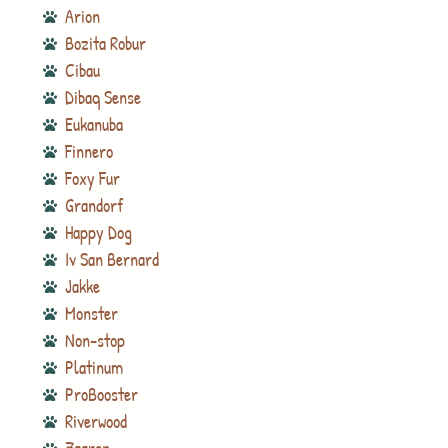
Arion
Bozita Robur
Cibau
Dibaq Sense
Eukanuba
Finnero
Foxy Fur
Grandorf
Happy Dog
Iv San Bernard
Jakke
Monster
Non-stop
Platinum
ProBooster
Riverwood