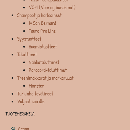
VOM (Vom og hundemat)
Shampoot ja hoitoaineet
Iv San Bernard
Tauro Pro Line
Syystuotteet
Huomiotuotteet
Taluttimet
Nahkataluttimet
Paracord-taluttimet
Treenimakkarat ja märkäruuat
Monster
Turkinhoitovälineet
Valjaat koirille
TUOTEMERKKEJÄ
Acana