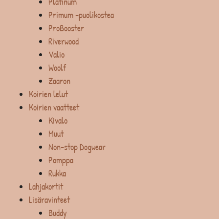
Platinum
Primum -puolikostea
ProBooster
Riverwood
Valio
Woolf
Zaaron
Koirien lelut
Koirien vaatteet
Kivalo
Muut
Non-stop Dogwear
Pomppa
Rukka
Lahjakortit
Lisäravinteet
Buddy