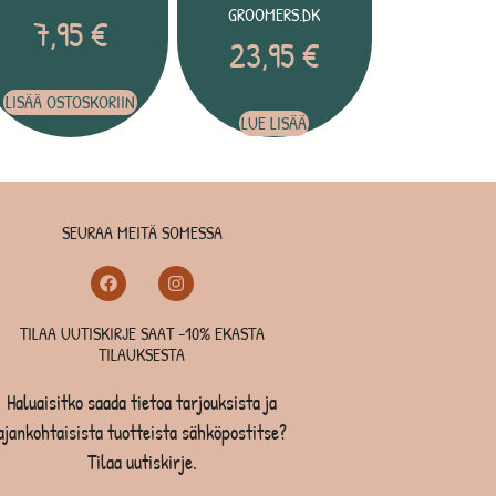
GROOMERS.DK
7,95
€
23,95
€
LISÄÄ OSTOSKORIIN
LUE LISÄÄ
SEURAA MEITÄ SOMESSA
TILAA UUTISKIRJE SAAT -10% EKASTA
TILAUKSESTA
Haluaisitko saada tietoa tarjouksista ja
ajankohtaisista tuotteista sähköpostitse?
Tilaa uutiskirje.