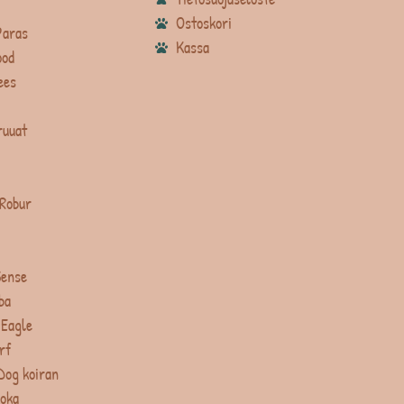
Ostoskori
Paras
Kassa
ood
ees
ruuat
 Robur
Sense
ba
 Eagle
rf
Dog koiran
uoka