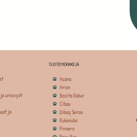
TUOTEMERKKEJÄ
et
Acana
Arion
ja urosvyöt
Bozita Robur
Cibau
uat ja
Dibaq Sense
Eukanuba
Finnero
Foxy Fur