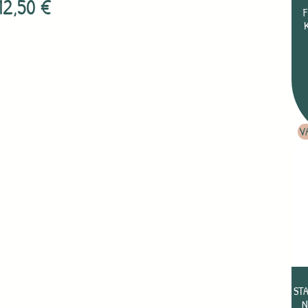
12,50
€
V
ST
N