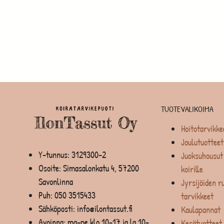
TUOTEVALIKOIMA
Hoitotarvikke
Joulutuotteet
Y-tunnus: 3129300-2
Juoksuhousut 
Osoite: Simasalonkatu 4, 57200
koirille
Savonlinna
Jyrsijöiden ru
Puh:
050 3515433
tarvikkeet
Sähköposti: info@ilontassut.fi
Kaulapannat
Avoinna: ma-pe klo 10-17 ja la 10-
Kesätuotteet