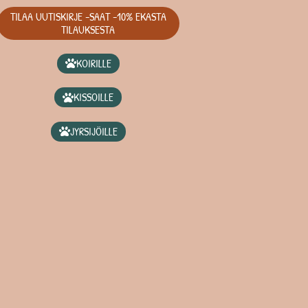
TILAA UUTISKIRJE -SAAT -10% EKASTA
TILAUKSESTA
KOIRILLE
KISSOILLE
JYRSIJÖILLE