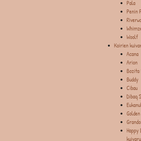
Pala
Penin 
Riverw
Whimz
Woolf
Koirien kuiva
Acana
Arion
Bozita
Buddy
Cibau
Dibaq 
Eukanu
Golden
Grando
Happy 
kuivar