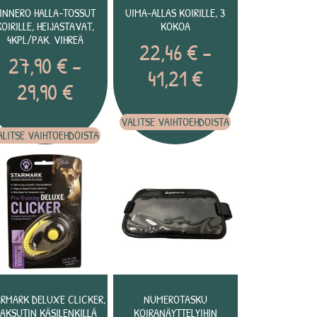
FINNERO HALLA-TOSSUT
UIMA-ALLAS KOIRILLE, 3
KOIRILLE, HEIJASTAVAT,
KOKOA
4KPL/PAK. VIHREÄ
22,46
€
–
27,90
€
–
41,21
€
29,90
€
VALITSE VAIHTOEHDOISTA
ALITSE VAIHTOEHDOISTA
ARMARK DELUXE CLICKER,
NUMEROTASKU
AKSUTIN KÄSILENKILLÄ
KOIRANÄYTTELYIHIN