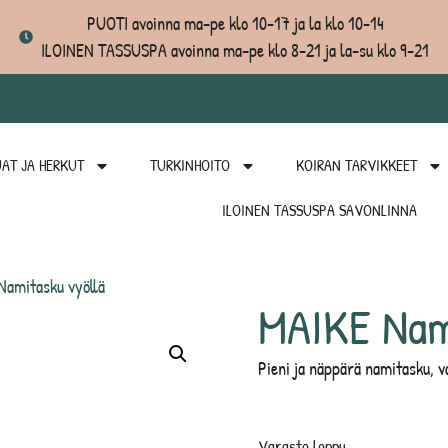
PUOTI avoinna ma-pe klo 10-17 ja la klo 10-14
ILOINEN TASSUSPA avoinna ma-pe klo 8-21 ja la-su klo 9-21
AT JA HERKUT
TURKINHOITO
KOIRAN TARVIKKEET
ILOINEN TASSUSPA SAVONLINNA
amitasku vyöllä
MAIKE Nam
Pieni ja näppärä namitasku, v
Varasto loppu