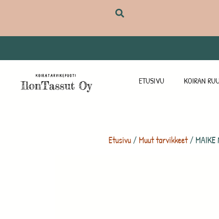
ETUSIVU
KOIRAN RUU
Etusivu
/
Muut tarvikkeet
/ MAIKE N