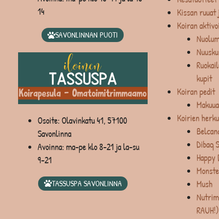
14
Kissan ruuat 
Koiran aktivo
SAVONLINNAN PUOTI
Nuolum
Nuusku
Ruokail
kupit
Koiran pedit
Makuua
Koirien herku
Osoite: Olavinkatu 41, 57100
Belcan
Savonlinna
Dibaq 
Avoinna: ma-pe klo 8-21 ja la-su
Happy 
9-21
Monste
Mush
TASSUSPA SAVONLINNA
Nutrim
RAUH!)