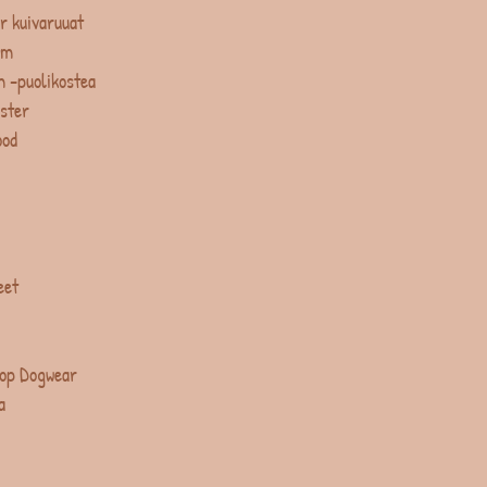
r kuivaruuat
um
 -puolikostea
ster
ood
eet
op Dogwear
a