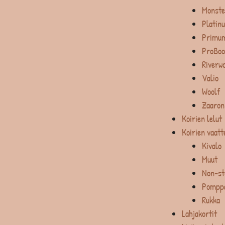
Monste
Platin
Primum
ProBoo
Riverw
Valio
Woolf
Zaaron
Koirien lelut
Koirien vaatt
Kivalo
Muut
Non-st
Pompp
Rukka
Lahjakortit