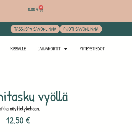
0
0,00
€
TASSUSPA SAVONLINNA
PUOTI SAVONLINNA
KISSALLE
LAHJAKORTIT
YHTEYSTIEDOT
itasku vyöllä
aikka näyttelykehään.
12,50
€