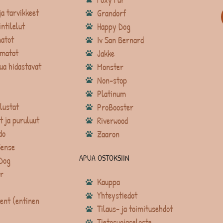
ja tarvikkeet
Grandorf
intilelut
Happy Dog
atot
Iv San Bernard
matot
Jakke
ua hidastavat
Monster
Non-stop
Platinum
lustat
ProBooster
t ja puruluut
Riverwood
do
Zaaron
Sense
APUA OSTOKSIIN
Dog
r
Kauppa
Yhteystiedot
ent (entinen
Tilaus- ja toimitusehdot
Tietosuojaseloste