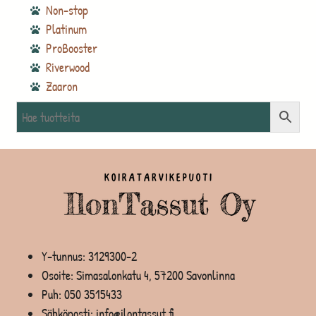
Non-stop
Platinum
ProBooster
Riverwood
Zaaron
Y-tunnus: 3129300-2
Osoite: Simasalonkatu 4, 57200 Savonlinna
Puh:
050 3515433
Sähköposti: info@ilontassut.fi