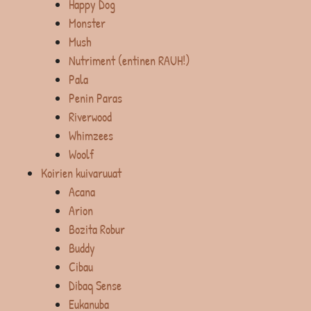
Happy Dog
Monster
Mush
Nutriment (entinen RAUH!)
Pala
Penin Paras
Riverwood
Whimzees
Woolf
Koirien kuivaruuat
Acana
Arion
Bozita Robur
Buddy
Cibau
Dibaq Sense
Eukanuba