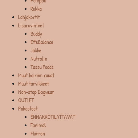
Pomppa
Rukka
Lahjakortit
Lisäravinteet
Buddy
EffeBalance
Jakke
Nutrolin
Tassu Foods
Muut koirien ruuat
Muut tarvikkeet
Non-stop Dogwear
OUTLET
Pakasteet
ENNAKKOTILATTAVAT
Fanimal
Murren