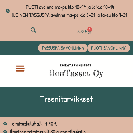
PUOTI avoinna ma-pe klo 10-17 ja la klo 10-14
ILOINEN TASSUSPA avoinna ma-pe klo 8-21 ja la-su klo 9-21
0
0,00
€
TASSUSPA SAVONLINNA
PUOTI SAVONLINNA
Treenitarvikkeet
Toimituskulut alk. 7,90 €
Ilmainen toimitus yli 80 euron tilauksiin