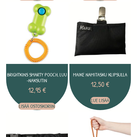
BRIGHTKINS SMARTY POOCH, LUU
MAIKE NAMITASKU KLIPSULLA
-NAKSUTIN
12,50
€
12,95
€
LUE LISÄÄ
LISÄÄ OSTOSKORIIN