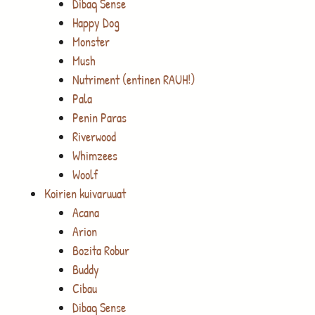
Dibaq Sense
Happy Dog
Monster
Mush
Nutriment (entinen RAUH!)
Pala
Penin Paras
Riverwood
Whimzees
Woolf
Koirien kuivaruuat
Acana
Arion
Bozita Robur
Buddy
Cibau
Dibaq Sense