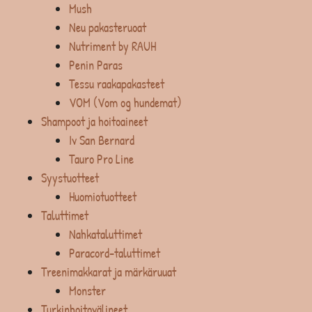
Mush
Neu pakasteruoat
Nutriment by RAUH
Penin Paras
Tessu raakapakasteet
VOM (Vom og hundemat)
Shampoot ja hoitoaineet
Iv San Bernard
Tauro Pro Line
Syystuotteet
Huomiotuotteet
Taluttimet
Nahkataluttimet
Paracord-taluttimet
Treenimakkarat ja märkäruuat
Monster
Turkinhoitovälineet