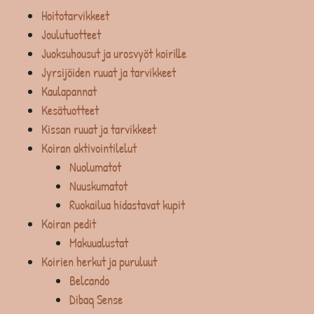
Hoitotarvikkeet
Joulutuotteet
Juoksuhousut ja urosvyöt koirille
Jyrsijöiden ruuat ja tarvikkeet
Kaulapannat
Kesätuotteet
Kissan ruuat ja tarvikkeet
Koiran aktivointilelut
Nuolumatot
Nuuskumatot
Ruokailua hidastavat kupit
Koiran pedit
Makuualustat
Koirien herkut ja puruluut
Belcando
Dibaq Sense