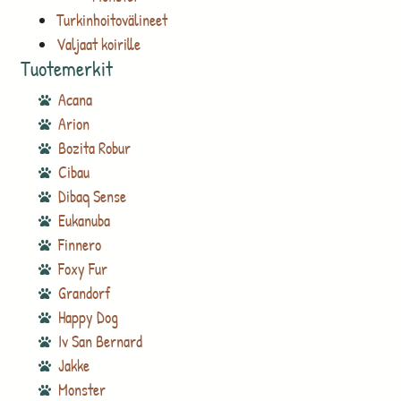
Turkinhoitovälineet
Valjaat koirille
Tuotemerkit
Acana
Arion
Bozita Robur
Cibau
Dibaq Sense
Eukanuba
Finnero
Foxy Fur
Grandorf
Happy Dog
Iv San Bernard
Jakke
Monster