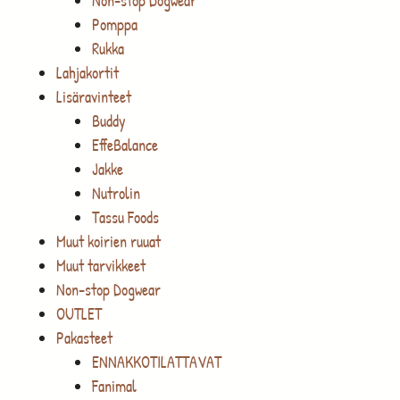
Non-stop Dogwear
Pomppa
Rukka
Lahjakortit
Lisäravinteet
Buddy
EffeBalance
Jakke
Nutrolin
Tassu Foods
Muut koirien ruuat
Muut tarvikkeet
Non-stop Dogwear
OUTLET
Pakasteet
ENNAKKOTILATTAVAT
Fanimal