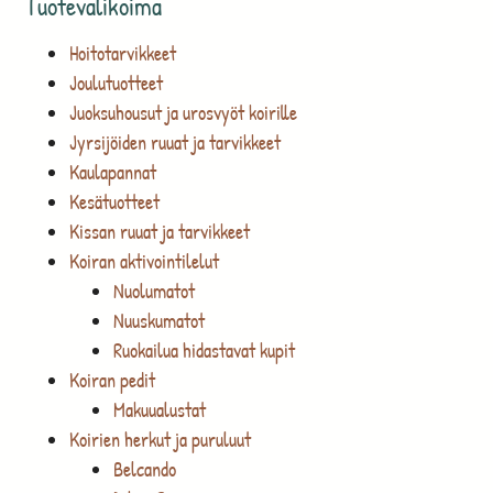
Tuotevalikoima
Hoitotarvikkeet
Joulutuotteet
Juoksuhousut ja urosvyöt koirille
Jyrsijöiden ruuat ja tarvikkeet
Kaulapannat
Kesätuotteet
Kissan ruuat ja tarvikkeet
Koiran aktivointilelut
Nuolumatot
Nuuskumatot
Ruokailua hidastavat kupit
Koiran pedit
Makuualustat
Koirien herkut ja puruluut
Belcando