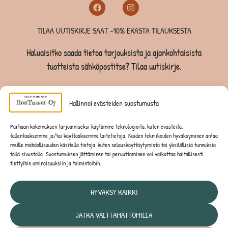
TILAA UUTISKIRJE SAAT -10% EKASTA TILAUKSESTA
Haluaisitko saada tietoa tarjouksista ja ajankohtaisista
tuotteista sähköpostitse? Tilaa uutiskirje.
TILAA UUTISKIRJE -SAAT -10% EKASTA TILAUKSESTA
Hallinnoi evästeiden suostumusta
KOIRILLE
Parhaan kokemuksen tarjoamiseksi käytämme teknologioita, kuten evästeitä,
tallentaaksemme ja/tai käyttääksemme laitetietoja. Näiden tekniikoiden hyväksyminen antaa
KISSOILLE
meille mahdollisuuden käsitellä tietoja, kuten selauskäyttäytymistä tai yksilöllisiä tunnuksia
tällä sivustolla. Suostumuksen jättäminen tai peruuttaminen voi vaikuttaa haitallisesti
tiettyihin ominaisuuksiin ja toimintoihin.
JYRSIJÖILLE
HYVÄKSY KAIKKI
JATKA VÄLTTÄMÄTTÖMILLÄ
Tietosuojaseloste