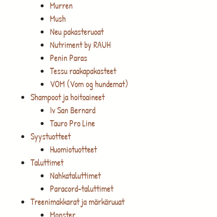
Murren
Mush
Neu pakasteruoat
Nutriment by RAUH
Penin Paras
Tessu raakapakasteet
VOM (Vom og hundemat)
Shampoot ja hoitoaineet
Iv San Bernard
Tauro Pro Line
Syystuotteet
Huomiotuotteet
Taluttimet
Nahkataluttimet
Paracord-taluttimet
Treenimakkarat ja märkäruuat
Monster