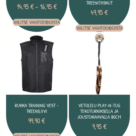
TREENITASKUT
14,95
€
–
16,95
€
49,95
€
VALITSE VAIHTOEHDOISTA
VALITSE VAIHTOEHDOISTA
RUKKA TRAINING VEST -
VETOLELU PLAY-N-TUG
TREENILIIVI
TEKOTURKIKSELLA JA
JOUSTOKAHVALLA 80CM
99,90
€
9,95
€