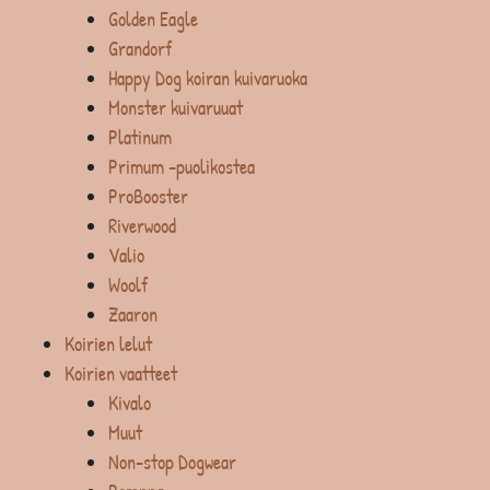
Golden Eagle
Grandorf
Happy Dog koiran kuivaruoka
Monster kuivaruuat
Platinum
Primum -puolikostea
ProBooster
Riverwood
Valio
Woolf
Zaaron
Koirien lelut
Koirien vaatteet
Kivalo
Muut
Non-stop Dogwear