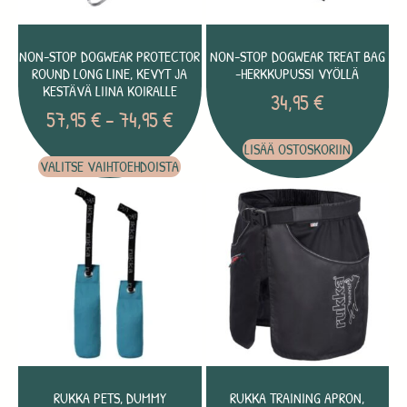
NON-STOP DOGWEAR PROTECTOR
NON-STOP DOGWEAR TREAT BAG
ROUND LONG LINE, KEVYT JA
-HERKKUPUSSI VYÖLLÄ
KESTÄVÄ LIINA KOIRALLE
34,95
€
57,95
€
–
74,95
€
LISÄÄ OSTOSKORIIN
VALITSE VAIHTOEHDOISTA
RUKKA PETS, DUMMY
RUKKA TRAINING APRON,