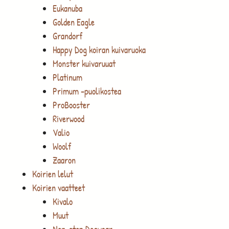
Eukanuba
Golden Eagle
Grandorf
Happy Dog koiran kuivaruoka
Monster kuivaruuat
Platinum
Primum -puolikostea
ProBooster
Riverwood
Valio
Woolf
Zaaron
Koirien lelut
Koirien vaatteet
Kivalo
Muut