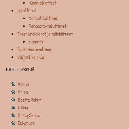
Huomiotuotteet
Taluttimet
Nahkataluttimet
Paracord-taluttimet
Treenimakkarat ja märkäruuat
Monster
Turkinhoitovälineet
Valjaat koirille
TUOTEMERKKEJÄ
Acana
Arion
Bozita Robur
Cibau
Dibaq Sense
Eukanuba