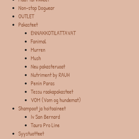
Non-stop Dogwear
OUTLET
Pakasteet
ENNAKKOTILATTAVAT
Fanimal
Murren
Mush
Neu pakasteruoat
Nutriment by RAUH
Penin Paras
Tessu raakapakasteet
VOM (Vom og hundemat)
Shampoot ja hoitoaineet
Iv San Bernard
Tauro Pro Line
Syystuotteet