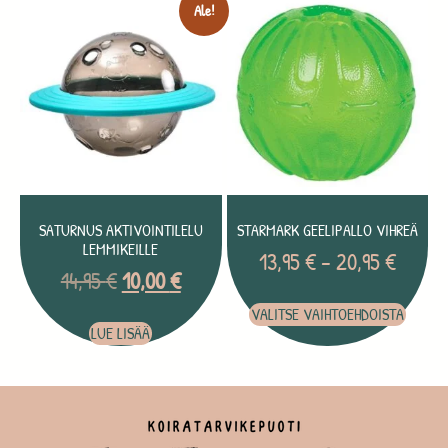
Ale!
SATURNUS AKTIVOINTILELU
STARMARK GEELIPALLO VIHREÄ
LEMMIKEILLE
13,95
€
–
20,95
€
14,95
€
10,00
€
VALITSE VAIHTOEHDOISTA
LUE LISÄÄ