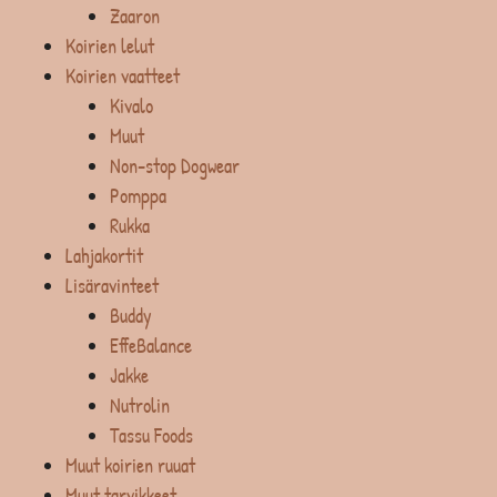
Zaaron
Koirien lelut
Koirien vaatteet
Kivalo
Muut
Non-stop Dogwear
Pomppa
Rukka
Lahjakortit
Lisäravinteet
Buddy
EffeBalance
Jakke
Nutrolin
Tassu Foods
Muut koirien ruuat
Muut tarvikkeet