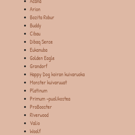
Acana
Arion
Bozita Robur
Buddy
Cibau
Dibaq Sense
Eukanuba
Golden Eagle
Grandorf
Happy Dog koiran kuivaruoka
Monster kuivaruuat
Platinum
Primum -puolikostea
ProBooster
Riverwood
Valio
Woolf