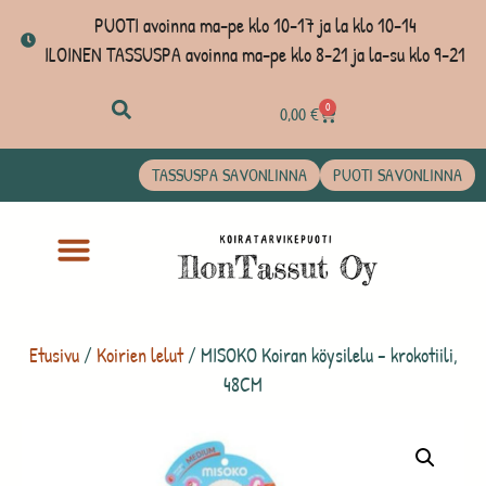
PUOTI avoinna ma-pe klo 10-17 ja la klo 10-14
ILOINEN TASSUSPA avoinna ma-pe klo 8-21 ja la-su klo 9-21
0
0,00
€
TASSUSPA SAVONLINNA
PUOTI SAVONLINNA
Etusivu
/
Koirien lelut
/ MISOKO Koiran köysilelu – krokotiili,
48CM