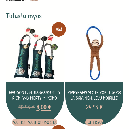
Tutustu myös
Ale!
WAUDOG FUN, KANGASDUMMY
ZIPPYPAWS SLOTH ROPETUGZ®
RICK AND MORTY M-KOKO
LAISKIAINEN, LELU KOIRILLE
10,95
€
8,00
€
24,95
€
VALITSE VAIHTOEHDOISTA
LUE LISÄÄ