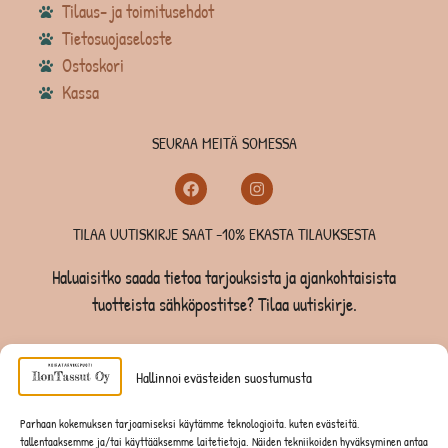
Tilaus- ja toimitusehdot
Tietosuojaseloste
Ostoskori
Kassa
SEURAA MEITÄ SOMESSA
TILAA UUTISKIRJE SAAT -10% EKASTA TILAUKSESTA
Haluaisitko saada tietoa tarjouksista ja ajankohtaisista
tuotteista sähköpostitse? Tilaa uutiskirje.
TILAA UUTISKIRJE -SAAT -10% EKASTA TILAUKSESTA
Hallinnoi evästeiden suostumusta
KOIRILLE
Parhaan kokemuksen tarjoamiseksi käytämme teknologioita, kuten evästeitä,
tallentaaksemme ja/tai käyttääksemme laitetietoja. Näiden tekniikoiden hyväksyminen antaa