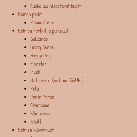
Ruokailua hidastavat kupit
Koiran pedit
Makuualustat
Koirien herkut ja puruluut
Belcando
Dibaq Sense
Happy Dog
Monster
Mush
Nutriment (entinen RAUH!)
Pala
Penin Paras
Riverwood
Whimzees
Woolf
Koirien kuivaruuat