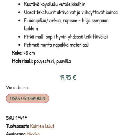
Kestävä köysilelu vetoleikkeihin
Useat tekstuurit aktivoivat ja viihdyttävät koiraa
Ei äänipilliä/vinkua, rapisee – hiljaisempaan
leikkiin
Pitkä malli sopii hyvin yhdessä leikittäväksi
Pehmeä mutta napakka materiaali
Koko:
48 cm
Materiaali:
polyesteri, puuvilla
19,95
€
Varastossa
LISÄÄ OSTOSKORIIN
SKU
17497
Tuoteosasto
Koirien lelut
Avainsana
Misoko