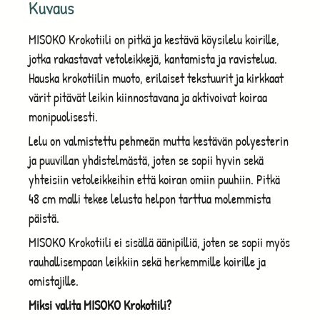
Kuvaus
MISOKO Krokotiili on pitkä ja kestävä köysilelu koirille,
jotka rakastavat vetoleikkejä, kantamista ja ravistelua.
Hauska krokotiilin muoto, erilaiset tekstuurit ja kirkkaat
värit pitävät leikin kiinnostavana ja aktivoivat koiraa
monipuolisesti.
Lelu on valmistettu pehmeän mutta kestävän polyesterin
ja puuvillan yhdistelmästä, joten se sopii hyvin sekä
yhteisiin vetoleikkeihin että koiran omiin puuhiin. Pitkä
48 cm malli tekee lelusta helpon tarttua molemmista
päistä.
MISOKO Krokotiili ei sisällä äänipilliä, joten se sopii myös
rauhallisempaan leikkiin sekä herkemmille koirille ja
omistajille.
Miksi valita MISOKO Krokotiili?