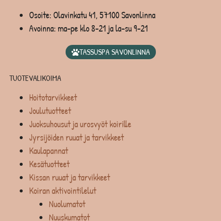
Osoite: Olavinkatu 41, 57100 Savonlinna
Avoinna: ma-pe klo 8-21 ja la-su 9-21
TASSUSPA SAVONLINNA
TUOTEVALIKOIMA
Hoitotarvikkeet
Joulutuotteet
Juoksuhousut ja urosvyöt koirille
Jyrsijöiden ruuat ja tarvikkeet
Kaulapannat
Kesätuotteet
Kissan ruuat ja tarvikkeet
Koiran aktivointilelut
Nuolumatot
Nuuskumatot