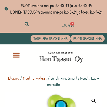
PUOTI avoinna ma-pe klo 10-17 ja la klo 10-14
ILOINEN TASSUSPA avoinna ma-pe klo 8-21 ja la-su klo 9-21
0
0,00
€
TASSUSPA SAVONLINNA
PUOTI SAVONLINNA
Etusivu
/
Muut tarvikkeet
/ Brightkins Smarty Pooch, Luu -
naksutin