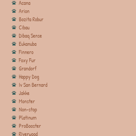
Acana
Arion
Bozita Robur
Cibau
Dibaq Sense
Eukanuba
Finnero
Foxy Fur
Grandorf
Happy Dog
Iv San Bernard
Jakke
Monster
Non-stop
Platinum
ProBooster
Riverwood