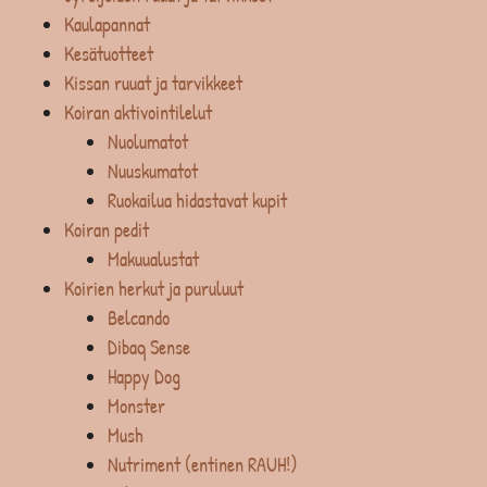
Kaulapannat
Kesätuotteet
Kissan ruuat ja tarvikkeet
Koiran aktivointilelut
Nuolumatot
Nuuskumatot
Ruokailua hidastavat kupit
Koiran pedit
Makuualustat
Koirien herkut ja puruluut
Belcando
Dibaq Sense
Happy Dog
Monster
Mush
Nutriment (entinen RAUH!)