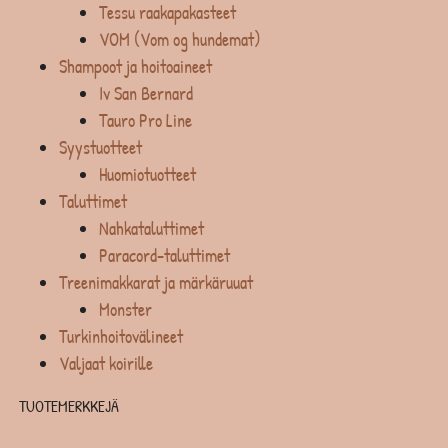
Tessu raakapakasteet
VOM (Vom og hundemat)
Shampoot ja hoitoaineet
Iv San Bernard
Tauro Pro Line
Syystuotteet
Huomiotuotteet
Taluttimet
Nahkataluttimet
Paracord-taluttimet
Treenimakkarat ja märkäruuat
Monster
Turkinhoitovälineet
Valjaat koirille
TUOTEMERKKEJÄ