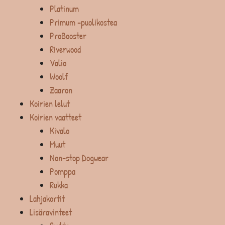
Platinum
Primum -puolikostea
ProBooster
Riverwood
Valio
Woolf
Zaaron
Koirien lelut
Koirien vaatteet
Kivalo
Muut
Non-stop Dogwear
Pomppa
Rukka
Lahjakortit
Lisäravinteet