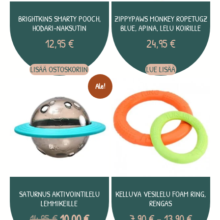
BRIGHTKINS SMARTY POOCH,
ZIPPYPAWS MONKEY ROPETUGZ
HODARI-NAKSUTIN
BLUE, APINA, LELU KOIRILLE
12,95
€
24,95
€
LISÄÄ OSTOSKORIIN
LUE LISÄÄ
Ale!
SATURNUS AKTIVOINTILELU
KELLUVA VESILELU FOAM RING,
LEMMIKEILLE
RENGAS
14,95
€
10,00
€
7,90
€
–
13,90
€