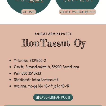
LUE LISÄÄ
VALITSE VAIHTOEHDOISTA
Y-tunnus: 3129300-2
Osoite: Simasalonkatu 4, 57200 Savonlinna
Puh:
050 3515433
Sähköposti: info@ilontassut.fi
Avoinna: ma-pe klo 10-17 ja la 10-14
SAVONLINNAN PUOTI