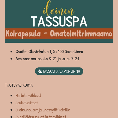
Osoite: Olavinkatu 41, 57100 Savonlinna
Avoinna: ma-pe klo 8-21 ja la-su 9-21
TASSUSPA SAVONLINNA
TUOTEVALIKOIMA
Hoitotarvikkeet
Joulutuotteet
Juoksuhousut ja urosvyöt koirille
Jyrsijöiden ruuat ja tarvikkeet