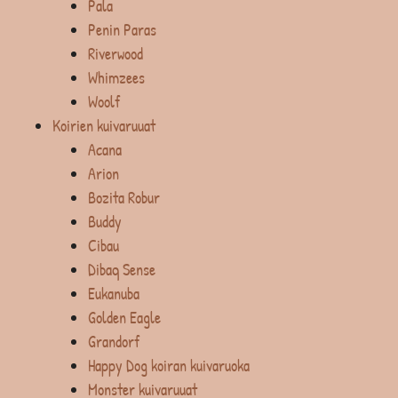
Pala
Penin Paras
Riverwood
Whimzees
Woolf
Koirien kuivaruuat
Acana
Arion
Bozita Robur
Buddy
Cibau
Dibaq Sense
Eukanuba
Golden Eagle
Grandorf
Happy Dog koiran kuivaruoka
Monster kuivaruuat