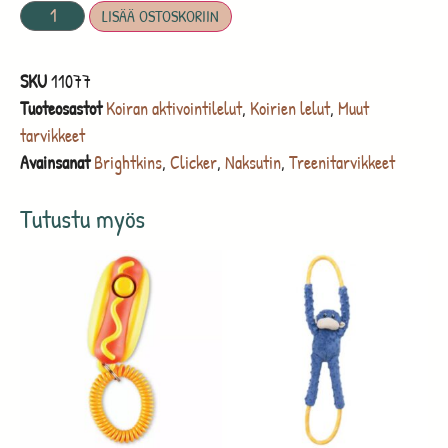
LISÄÄ OSTOSKORIIN
SKU
11077
Tuoteosastot
Koiran aktivointilelut
,
Koirien lelut
,
Muut
tarvikkeet
Avainsanat
Brightkins
,
Clicker
,
Naksutin
,
Treenitarvikkeet
Tutustu myös