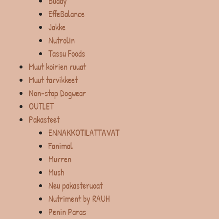
Buddy
EffeBalance
Jakke
Nutrolin
Tassu Foods
Muut koirien ruuat
Muut tarvikkeet
Non-stop Dogwear
OUTLET
Pakasteet
ENNAKKOTILATTAVAT
Fanimal
Murren
Mush
Neu pakasteruoat
Nutriment by RAUH
Penin Paras